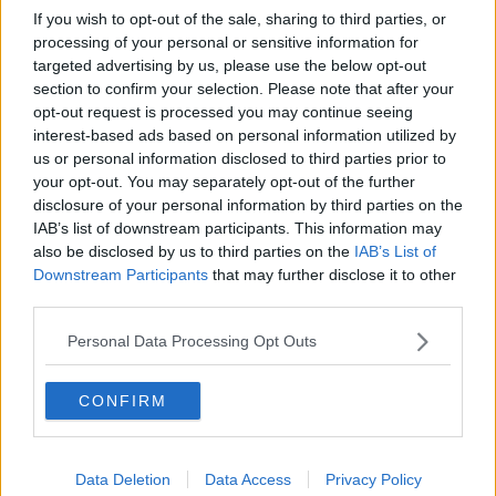
If you wish to opt-out of the sale, sharing to third parties, or
processing of your personal or sensitive information for
Covid, 1 morto e 527 casi in provincia di Lucca
targeted advertising by us, please use the below opt-out
section to confirm your selection. Please note that after your
Covid, 637 nuovi casi tra Garfagnana e Versilia
opt-out request is processed you may continue seeing
interest-based ads based on personal information utilized by
Covid, 607 nuovi casi in provincia di Lucca
us or personal information disclosed to third parties prior to
your opt-out. You may separately opt-out of the further
​Covid, 881 casi tra Piana, Versilia e Garfagnana
disclosure of your personal information by third parties on the
IAB’s list of downstream participants. This information may
Covid, 127 casi tra Piana, Versilia e Garfagnana
also be disclosed by us to third parties on the
IAB’s List of
Downstream Participants
that may further disclose it to other
Covid, 408 nuovi positivi e nessuna vittima
third parties.
Covid, 669 nuovi casi di contagio in 24 ore
Personal Data Processing Opt Outs
Covid, una vittima e 888 nuovi casi
CONFIRM
Covid, 501 casi e una vittima in provincia
Data Deletion
Data Access
Privacy Policy
Covid, 435 casi tra Piana, Versilia e Garfagnana