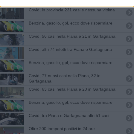
Covid, in provincia 231 casi e nessuna vittima
​Benzina, gasolio, gpl, ecco dove risparmiare
Covid, 56 casi nella Piana e 21 in Garfagnana
Covid, altri 74 infetti tra Piana e Garfagnana
​Benzina, gasolio, gpl, ecco dove risparmiare
Covid, 77 nuovi casi nella Piana, 32 in
Garfagnana
Covid, 63 casi nella Piana e 20 in Garfagnana
​Benzina, gasolio, gpl, ecco dove risparmiare
Covid, tra Piana e Garfagnana altri 51 casi
Oltre 200 tamponi positivi in 24 ore