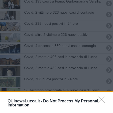
Covid, 193 casi tra Piana, Garfagnana e Versilia
Covid, 2 vittime e 323 nuovi casi di contagio
Covid, 238 nuovi positivi in 24 ore
Covid, altre 2 vittime e 226 nuovi positivi
Covid, 4 decessi e 350 nuovi casi di contagio
Covid, 2 morti e 406 casi in provincia di Lucca
Covid, 2 morti e 432 casi in provincia di Lucca
Covid, 703 nuovi positivi in 24 ore
Sul territorio provinciale 474 nuovi casi di Covid
QUInewsLucca.it -
Do Not Process My Personal
Un'altra vittima del Covid e 113 nuovi casi
Information
Altri 359 nuovi casi di Covid in provincia di Lucca