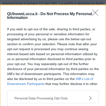
precisamente il numero 10) del 1991. La partita è abbastanza facile
a verificarsi: si tratta di una simmetrica nella quale il colore nero
imita le mosse dell’avversario che ha mosso per primo con lo scopo
QUInewsLucca.it -
Do Not Process My Personal
di attendere un errore dell’altro o che esaurisca le mosse utili.
Information
L’eccezionalità della partita è che dalla posizione raggiunta, sempre
in fase di fine apertura, con ancora tutti pezzi, scaturiscono
If you wish to opt-out of the sale, sharing to third parties, or
addirittura quattro tiri, tre vincenti e uno di pari.
processing of your personal or sensitive information for
22-18 11-15, 23-20 15-19, 20-15 10-13, 18-14 13-18, 21-17 12-16,
targeted advertising by us, please use the below opt-out
27-23 6-10 (sarebbe stato questo il momento per rompere la
section to confirm your selection. Please note that after your
simmetria con 18-22, ad es.), 31-27 (ed ora il colore nero è in
opt-out request is processed you may continue seeing
difficoltà perché copiando la mossa cadrebbe nel tiro da 15-12
interest-based ads based on personal information utilized by
seguito da 23-20 con presa di tre pezzi e promozione) e perciò
us or personal information disclosed to third parties prior to
risponde 3-6 ?? dalla padella nella brace: ecco raggiunta la
your opt-out. You may separately opt-out of the further
posizione da cui si originano 4 tiri, seppure meno visibili, perché più
disclosure of your personal information by third parties on the
complessi, rispetto a quello evitato.
IAB’s list of downstream participants. This information may
also be disclosed by us to third parties on the
IAB’s List of
Downstream Participants
that may further disclose it to other
third parties.
Personal Data Processing Opt Outs
All’ottava mossa del colore bianco, ecco il “festival” della