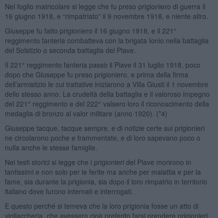
Nel foglio matricolare si legge che fu preso prigioniero di guerra il
16 giugno 1918, e “rimpatriato” il 9 novembre 1918, e niente altro.
Giuseppe fu fatto prigioniero il 16 giugno 1918, e il 221°
reggimento fanteria combatteva con la brigata Ionio nella battaglia
del Solstizio o seconda battaglia del Piave.
Il 221° reggimento fanteria passò il Piave il 31 luglio 1918, poco
dopo che Giuseppe fu preso prigioniero, e prima della firma
dell’armistizio le cui trattative iniziarono a Villa Giusti il 1 novembre
dello stesso anno. La crudeltà della battaglia e il valoroso impegno
del 221° reggimento e del 222° valsero loro il riconoscimento della
medaglia di bronzo al valor militare (anno 1920). (*4)
Giuseppe tacque, tacque sempre, e di notizie certe sui prigionieri
ne circolarono poche e frammentate, e di loro sapevano poco o
nulla anche le stesse famiglie.
Nei testi storici si legge che i prigionieri del Piave morirono in
tantissimi e non solo per le ferite ma anche per malattia e per la
fame, sia durante la prigionia, sia dopo il loro rimpatrio in territorio
italiano dove furono internati e interrogati.
E questo perché si temeva che la loro prigionia fosse un atto di
vigliaccheria, che avessero cioè preferito farsi prendere prigionieri