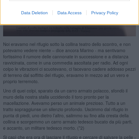
Data Deletion
Data Access
Privacy Policy
Noi eravamo nel rifugio sotto la collina teatro dello scontro, e non
potevamo vedere niente – dice ancora Marino - ma sentivamo
fortissimo il rumore delle cannonate in successione e a distanza
ravvicinata, come in una commedia ascoltata per radio. Ad ogni
colpo le vibrazioni ci scuotevano, ci facevano cadere addosso pezzi
di terreno dal soffitto del rifugio, eravamo in mezzo ad un vero e
proprio terremoto.
Uno di quei colpi, sparato da un carro armato polacco, sfondò il
muro della nostra stalla uccidendo il toro pronto per la
macellazione. Avevamo perso un animale prezioso. Tutto a un
tratto sopraggiunse un silenzio profondo. Uscimmo dal rifugio in
punta di piedi, uno dietro l’altro, salimmo su fino alla cresta della
collina e scorgemmo un carro armato tedesco bucato da più parti,
e accanto, un militare tedesco morto. (*2)
Si capì che era ora di lasciare il rifugio e cercare di salvare la pelle -