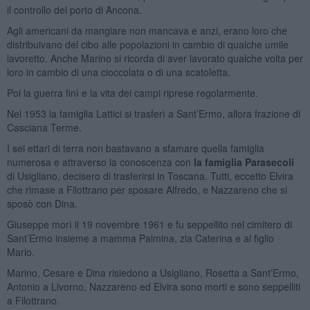
il controllo del porto di Ancona.
Agli americani da mangiare non mancava e anzi, erano loro che
distribuivano del cibo alle popolazioni in cambio di qualche umile
lavoretto. Anche Marino si ricorda di aver lavorato qualche volta per
loro in cambio di una cioccolata o di una scatoletta.
Poi la guerra finì e la vita dei campi riprese regolarmente.
Nel 1953 la famiglia Lattici si trasferì a Sant’Ermo, allora frazione di
Casciana Terme.
I sei ettari di terra non bastavano a sfamare quella famiglia
numerosa e attraverso la conoscenza con
la famiglia Parasecoli
di Usigliano, decisero di trasferirsi in Toscana. Tutti, eccetto Elvira
che rimase a Filottrano per sposare Alfredo, e Nazzareno che si
sposò con Dina.
Giuseppe morì il 19 novembre 1961 e fu seppellito nel cimitero di
Sant’Ermo insieme a mamma Palmina, zia Caterina e al figlio
Mario.
Marino, Cesare e Dina risiedono a Usigliano, Rosetta a Sant’Ermo,
Antonio a Livorno, Nazzareno ed Elvira sono morti e sono seppelliti
a Filottrano.