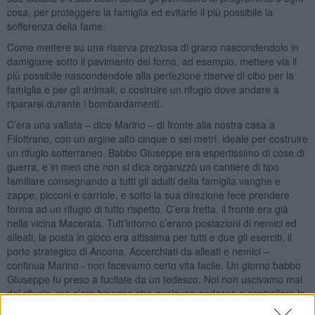
cosa, per proteggere la famiglia ed evitarle il più possibile la
sofferenza della fame.
Come mettere su una riserva preziosa di grano nascondendolo in
damigiane sotto il pavimento del forno, ad esempio, mettere via il
più possibile nascondendole alla perfezione riserve di cibo per la
famiglia e per gli animali, o costruire un rifugio dove andare a
ripararsi durante i bombardamenti.
C’era una vallata – dice Marino – di fronte alla nostra casa a
Filottrano, con un argine alto cinque o sei metri, ideale per costruire
un rifugio sotterraneo. Babbo Giuseppe era espertissimo di cose di
guerra, e in men che non si dica organizzò un cantiere di tipo
familiare consegnando a tutti gli adulti della famiglia vanghe e
zappe, picconi e carriole, e sotto la sua direzione fece prendere
forma ad un rifugio di tutto rispetto. C’era fretta, il fronte era già
nella vicina Macerata. Tutt’intorno c’erano postazioni di nemici ed
alleati, la posta in gioco era altissima per tutti e due gli eserciti, il
porto strategico di Ancona. Accerchiati da alleati e nemici –
continua Marino - non facevamo certo vita facile. Un giorno babbo
Giuseppe fu preso a fucilate da un tedesco. Noi non uscivamo mai
dal rifugio, ma c’era bisogno che qualcuno andasse a controllare la
casa e soprattutto a governare gli animali. Così babbo Giuseppe