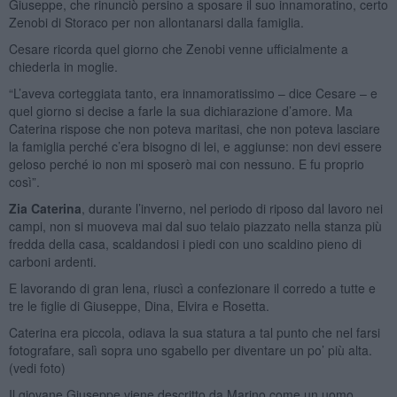
Giuseppe, che rinunciò persino a sposare il suo innamoratino, certo
Zenobi di Storaco per non allontanarsi dalla famiglia.
Cesare ricorda quel giorno che Zenobi venne ufficialmente a
chiederla in moglie.
“L’aveva corteggiata tanto, era innamoratissimo – dice Cesare – e
quel giorno si decise a farle la sua dichiarazione d’amore. Ma
Caterina rispose che non poteva maritasi, che non poteva lasciare
la famiglia perché c’era bisogno di lei, e aggiunse: non devi essere
geloso perché io non mi sposerò mai con nessuno. E fu proprio
così”.
Zia Caterina
, durante l’inverno, nel periodo di riposo dal lavoro nei
campi, non si muoveva mai dal suo telaio piazzato nella stanza più
fredda della casa, scaldandosi i piedi con uno scaldino pieno di
carboni ardenti.
E lavorando di gran lena, riuscì a confezionare il corredo a tutte e
tre le figlie di Giuseppe, Dina, Elvira e Rosetta.
Caterina era piccola, odiava la sua statura a tal punto che nel farsi
fotografare, salì sopra uno sgabello per diventare un po’ più alta.
(vedi foto)
Il giovane Giuseppe viene descritto da Marino come un uomo