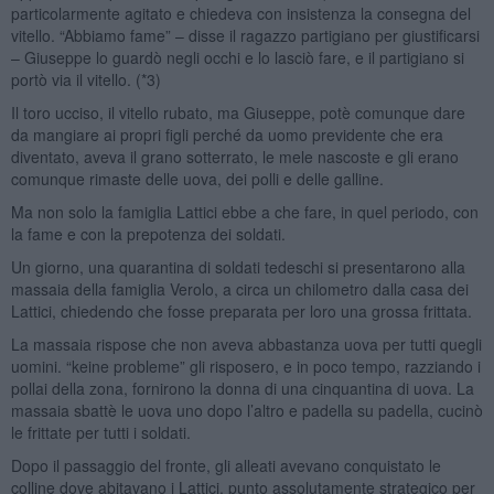
particolarmente agitato e chiedeva con insistenza la consegna del
vitello. “Abbiamo fame” – disse il ragazzo partigiano per giustificarsi
– Giuseppe lo guardò negli occhi e lo lasciò fare, e il partigiano si
portò via il vitello. (*3)
Il toro ucciso, il vitello rubato, ma Giuseppe, potè comunque dare
da mangiare ai propri figli perché da uomo previdente che era
diventato, aveva il grano sotterrato, le mele nascoste e gli erano
comunque rimaste delle uova, dei polli e delle galline.
Ma non solo la famiglia Lattici ebbe a che fare, in quel periodo, con
la fame e con la prepotenza dei soldati.
Un giorno, una quarantina di soldati tedeschi si presentarono alla
massaia della famiglia Verolo, a circa un chilometro dalla casa dei
Lattici, chiedendo che fosse preparata per loro una grossa frittata.
La massaia rispose che non aveva abbastanza uova per tutti quegli
uomini. “keine probleme” gli risposero, e in poco tempo, razziando i
pollai della zona, fornirono la donna di una cinquantina di uova. La
massaia sbattè le uova uno dopo l’altro e padella su padella, cucinò
le frittate per tutti i soldati.
Dopo il passaggio del fronte, gli alleati avevano conquistato le
colline dove abitavano i Lattici, punto assolutamente strategico per