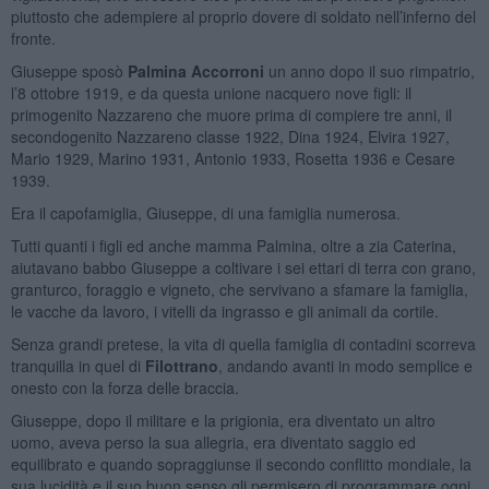
piuttosto che adempiere al proprio dovere di soldato nell’inferno del
fronte.
Giuseppe sposò
Palmina Accorroni
un anno dopo il suo rimpatrio,
l’8 ottobre 1919, e da questa unione nacquero nove figli: il
primogenito Nazzareno che muore prima di compiere tre anni, il
secondogenito Nazzareno classe 1922, Dina 1924, Elvira 1927,
Mario 1929, Marino 1931, Antonio 1933, Rosetta 1936 e Cesare
1939.
Era il capofamiglia, Giuseppe, di una famiglia numerosa.
Tutti quanti i figli ed anche mamma Palmina, oltre a zia Caterina,
aiutavano babbo Giuseppe a coltivare i sei ettari di terra con grano,
granturco, foraggio e vigneto, che servivano a sfamare la famiglia,
le vacche da lavoro, i vitelli da ingrasso e gli animali da cortile.
Senza grandi pretese, la vita di quella famiglia di contadini scorreva
tranquilla in quel di
Filottrano
, andando avanti in modo semplice e
onesto con la forza delle braccia.
Giuseppe, dopo il militare e la prigionia, era diventato un altro
uomo, aveva perso la sua allegria, era diventato saggio ed
equilibrato e quando sopraggiunse il secondo conflitto mondiale, la
sua lucidità e il suo buon senso gli permisero di programmare ogni