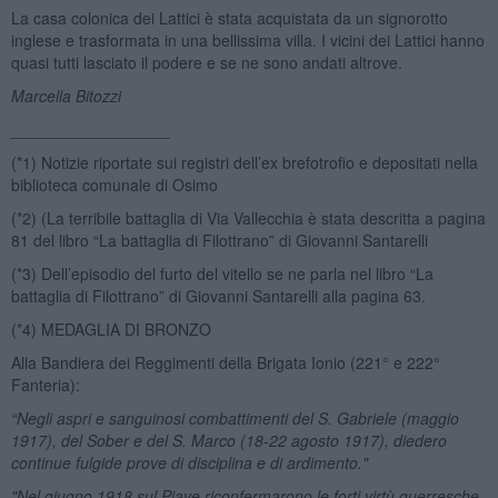
La casa colonica dei Lattici è stata acquistata da un signorotto
inglese e trasformata in una bellissima villa. I vicini dei Lattici hanno
quasi tutti lasciato il podere e se ne sono andati altrove.
Marcella Bitozzi
__________________
(*1) Notizie riportate sui registri dell’ex brefotrofio e depositati nella
biblioteca comunale di Osimo
(*2) (La terribile battaglia di Via Vallecchia è stata descritta a pagina
81 del libro “La battaglia di Filottrano” di Giovanni Santarelli
(*3) Dell’episodio del furto del vitello se ne parla nel libro “La
battaglia di Filottrano” di Giovanni Santarelli alla pagina 63.
(*4) MEDAGLIA DI BRONZO
Alla Bandiera dei Reggimenti della Brigata Ionio (221° e 222°
Fanteria):
“Negli aspri e sanguinosi combattimenti del S. Gabriele (maggio
1917), del Sober e del S. Marco (18-22 agosto 1917), diedero
continue fulgide prove di disciplina e di ardimento."
"Nel giugno 1918 sul Piave riconfermarono le forti virtù guerresche