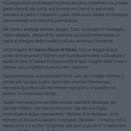
Giuseppe tentò di arrestare la corsa del carro mettendo una grossa
pietra davanti alla ruota, ma la ruota non fermò la sua corsa,
scavalcò la pietra e trapassò il polso della mano destra di Giuseppe
procurandogli una disabilità permanente.
Ma poteva andargli davvero peggio. Così, la famiglia di Giuseppe,
molto religiosa, decise di far costruire un piccolo tabernacolo di
legno al margine della strada in cui era avvenuto l’incidente.
Un’immagine del
Sacro Cuore di Gesù
, con un doppio scopo:
quello di ringraziare il Signore per la protezione data a Giuseppe e
quello di dare ai passanti l’opportunità di farsi il segno della croce o
recitare una preghiera durante il loro cammino.
Quel tabernacolo era particolarmente caro alla famiglia adottiva e
anche alla famiglia Lattici, tant’è che mamma Palmina non
mancava di portarci dei fiori freschi ogni giorno e quando non
poteva, lo comandava ai figli.
Quella menomazione avrebbe dovuto esentare Giuseppe dal
servizio militare, ma mentre nel primo rigo del suo foglio
matricolare si legge chiaramente: “Soldato di leva/classe 1918,
distretto di Ancona e lasciato in congedo illimitato - 19 marzo 1914,
subito sotto c’è scritto: “Chiamato alle armi e giunto il 12 settembre