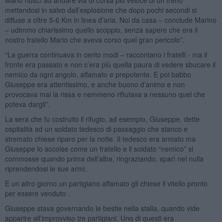
mettendosi in salvo dall’esplosione che dopo pochi secondi si
diffuse a oltre 5-6 Km in linea d’aria. Noi da casa – conclude Marino
– udimmo chiarissimo quello scoppio, senza sapere che era il
nostro fratello Mario che aveva corso quel gran pericolo”.
“La guerra continuava in cento modi – raccontano i fratelli - ma il
fronte era passato e non c’era più quella paura di vedere sbucare il
nemico da ogni angolo, affamato e prepotente. E poi babbo
Giuseppe era attentissimo, e anche buono d’animo e non
provocava mai la rissa e nemmeno rifiutava a nessuno quel che
poteva dargli”.
La sera che fu costruito il rifugio, ad esempio, Giuseppe, dette
ospitalità ad un soldato tedesco di passaggio che stanco e
stremato chiese riparo per la notte. Il tedesco era armato ma
Giuseppe lo accolse come un fratello e il soldato “nemico” si
commosse quando prima dell’alba, ringraziando, sparì nel nulla
riprendendosi le sue armi.
E un altro giorno un partigiano affamato gli chiese il vitello pronto
per essere venduto .
Giuseppe stava governando le bestie nella stalla, quando vide
apparire all’improvviso tre partigiani. Uno di questi era