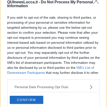
uscì dal rifugio per raggiungere casa, ma il tedesco lo avvistò e
QUInewsLucca.it -
Do Not Process My Personal
Information
cominciò a sparargli addosso. Babbo era veloce come un fulmine,
e tra una piccola corsa ed un’altra, riparandosi dietro ai cavalletti di
grano nel campo vicino, ce la fece a ritornare salvo nel rifugio”.
If you wish to opt-out of the sale, sharing to third parties, or
processing of your personal or sensitive information for
Intanto il fronte si avvicinava sempre di più.
targeted advertising by us, please use the below opt-out
“La nostra casa colonica – dice Marino – era posizionata nella
section to confirm your selection. Please note that after your
parte più alta e pianeggiante del podere, proprio di fronte all’argine
opt-out request is processed you may continue seeing
col rifugio. Intorno all'aia c’era uno spazio di 50 mq circa, uno
interest-based ads based on personal information utilized by
spazio utile per piazzare la trebbia del grano, il pagliaio, il fieno, il
us or personal information disclosed to third parties prior to
gozzo che raccoglieva l'acqua piovana per gli animali domestici.
your opt-out. You may separately opt-out of the further
Su questo spazio e nei campi limitrofi, col passaggio del fronte,
disclosure of your personal information by third parties on the
nella notte tra il 1 e il 2 luglio 1944, si scatenò una tragica battaglia
IAB’s list of downstream participants. This information may
tra un carro armato tedesco e diversi carri armati polacchi arrivati
also be disclosed by us to third parties on the
IAB’s List of
da San Biagio.
Downstream Participants
that may further disclose it to other
third parties.
Personal Data Processing Opt Outs
CONFIRM