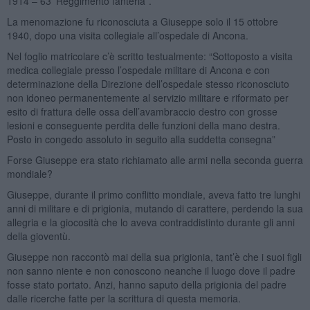
1914 – 63’ Reggimento fanteria”.
La menomazione fu riconosciuta a Giuseppe solo il 15 ottobre
1940, dopo una visita collegiale all’ospedale di Ancona.
Nel foglio matricolare c’è scritto testualmente: “Sottoposto a visita
medica collegiale presso l’ospedale militare di Ancona e con
determinazione della Direzione dell’ospedale stesso riconosciuto
non idoneo permanentemente al servizio militare e riformato per
esito di frattura delle ossa dell’avambraccio destro con grosse
lesioni e conseguente perdita delle funzioni della mano destra.
Posto in congedo assoluto in seguito alla suddetta consegna”
Forse Giuseppe era stato richiamato alle armi nella seconda guerra
mondiale?
Giuseppe, durante il primo conflitto mondiale, aveva fatto tre lunghi
anni di militare e di prigionia, mutando di carattere, perdendo la sua
allegria e la giocosità che lo aveva contraddistinto durante gli anni
della gioventù.
Giuseppe non raccontò mai della sua prigionia, tant’è che i suoi figli
non sanno niente e non conoscono neanche il luogo dove il padre
fosse stato portato. Anzi, hanno saputo della prigionia del padre
dalle ricerche fatte per la scrittura di questa memoria.