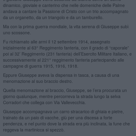
dinamico, gioviale e canterino che nelle domeniche delle Palme
andava a cantare la Passione di Cristo con un trio accompagnato
da un organetto, da un triangolo e da un tamburello.
Ma con la prima guerra mondiale, la vita serena di Giuseppe subì
uno scossone.
Fu richiamato alle armi il 12 settembre 1914, assegnato
inizialmente al 63° Reggimento fanteria, con il grado di “caporale”
poi al 32’ Reggimento (231 fanteria) dell’Esercito Militare Italiano, e
successivamente al 221° reggimento fanteria partecipando alle
campagne di guerra 1915, 1916, 1918.
Eppure Giuseppe aveva la dispensa in tasca, a causa di una
menomazione al suo braccio destro.
Quella menomazione al braccio, Giuseppe, se l’era procurata un
giorno qualunque, mentre percorreva la strada lungo la selva
Corradori che collega con Via Vallevecchia.
Giuseppe accompagnava un carro stracarico di ghiaia e pietre,
trainato da un paio di vacche, giù per una discesa a forte
pendenza, e nel punto dove la strada era più inclinata, la fune che
reggeva la martinicca si spezzò.