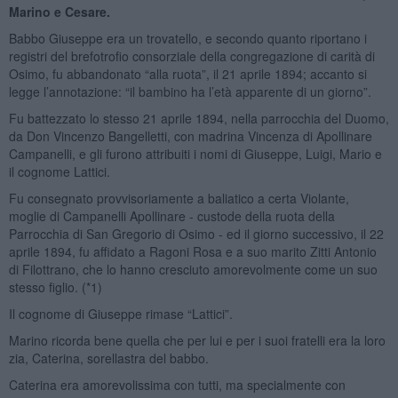
Marino e Cesare.
Babbo Giuseppe era un trovatello, e secondo quanto riportano i
registri del brefotrofio consorziale della congregazione di carità di
Osimo, fu abbandonato “alla ruota”, il 21 aprile 1894; accanto si
legge l’annotazione: “il bambino ha l’età apparente di un giorno”.
Fu battezzato lo stesso 21 aprile 1894, nella parrocchia del Duomo,
da Don Vincenzo Bangelletti, con madrina Vincenza di Apollinare
Campanelli, e gli furono attribuiti i nomi di Giuseppe, Luigi, Mario e
il cognome Lattici.
Fu consegnato provvisoriamente a baliatico a certa Violante,
moglie di Campanelli Apollinare - custode della ruota della
Parrocchia di San Gregorio di Osimo - ed il giorno successivo, il 22
aprile 1894, fu affidato a Ragoni Rosa e a suo marito Zitti Antonio
di Filottrano, che lo hanno cresciuto amorevolmente come un suo
stesso figlio. (*1)
Il cognome di Giuseppe rimase “Lattici”.
Marino ricorda bene quella che per lui e per i suoi fratelli era la loro
zia, Caterina, sorellastra del babbo.
Caterina era amorevolissima con tutti, ma specialmente con