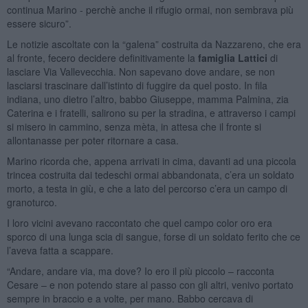
continua Marino - perchè anche il rifugio ormai, non sembrava più
essere sicuro”.
Le notizie ascoltate con la “galena” costruita da Nazzareno, che era
al fronte, fecero decidere definitivamente la
famiglia Lattici
di
lasciare Via Vallevecchia. Non sapevano dove andare, se non
lasciarsi trascinare dall’istinto di fuggire da quel posto. In fila
indiana, uno dietro l’altro, babbo Giuseppe, mamma Palmina, zia
Caterina e i fratelli, salirono su per la stradina, e attraverso i campi
si misero in cammino, senza mèta, in attesa che il fronte si
allontanasse per poter ritornare a casa.
Marino ricorda che, appena arrivati in cima, davanti ad una piccola
trincea costruita dai tedeschi ormai abbandonata, c’era un soldato
morto, a testa in giù, e che a lato del percorso c’era un campo di
granoturco.
I loro vicini avevano raccontato che quel campo color oro era
sporco di una lunga scia di sangue, forse di un soldato ferito che ce
l’aveva fatta a scappare.
“Andare, andare via, ma dove? Io ero il più piccolo – racconta
Cesare – e non potendo stare al passo con gli altri, venivo portato
sempre in braccio e a volte, per mano. Babbo cercava di