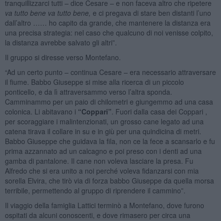
tranquillizzarci tutti – dice Cesare – e non faceva altro che ripetere
va tutto bene va tutto bene,
e ci pregava di stare ben distanti l’uno
dall’altro …… ho capito da grande, che mantenere la distanza era
una precisa strategia: nel caso che qualcuno di noi venisse colpito,
la distanza avrebbe salvato gli altri”.
Il gruppo si diresse verso Montefano.
“Ad un certo punto – continua Cesare – era necessario attraversare
il fiume. Babbo Giuseppe si mise alla ricerca di un piccolo
ponticello, e da lì attraversammo verso l’altra sponda.
Camminammo per un paio di chilometri e giungemmo ad una casa
colonica. Li abitavano i
“Coppari”
. Fuori dalla casa dei Coppari ,
per scoraggiare i malintenzionati, un grosso cane legato ad una
catena tirava il collare in su e in giù per una quindicina di metri.
Babbo Giuseppe che guidava la fila, non ce la fece a scansarlo e fu
prima azzannato ad un calcagno e poi preso con i denti ad una
gamba di pantalone. Il cane non voleva lasciare la presa. Fu
Alfredo che si era unito a noi perché voleva fidanzarsi con mia
sorella Elvira, che tirò via di forza babbo Giuseppe da quella morsa
terribile, permettendo al gruppo di riprendere il cammino”.
Il viaggio della famiglia Lattici terminò a Montefano, dove furono
ospitati da alcuni conoscenti, e dove rimasero per circa una