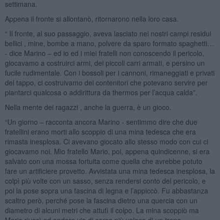
settimana.
Appena il fronte si allontanò, ritornarono nella loro casa.
“ Il fronte, al suo passaggio, aveva lasciato nei nostri campi residui
bellici , mine, bombe a mano, polvere da sparo formato spaghetti…
- dice Marino – ed io ed i miei fratelli non conoscendo il pericolo,
giocavamo a costruirci armi, dei piccoli carri armati, e persino un
fucile rudimentale. Con i bossoli per i cannoni, rimaneggiati e privati
del tappo, ci costruivamo dei contenitori che potevano servire per
piantarci qualcosa o addirittura da thermos per l’acqua calda”.
Nella mente dei ragazzi , anche la guerra, è un gioco.
“Un giorno – racconta ancora Marino - sentimmo dire che due
fratellini erano morti allo scoppio di una mina tedesca che era
rimasta inesplosa. Ci avevano giocato allo stesso modo con cui ci
giocavamo noi. Mio fratello Mario, poi, appena quindicenne, si era
salvato con una mossa fortuita come quella che avrebbe potuto
fare un artificiere provetto. Avvistata una mina tedesca inesplosa, la
colpì più volte con un sasso, senza rendersi conto del pericolo, e
poi la pose sopra una fascina di legna e l’appiccò. Fu abbastanza
scaltro però, perché pose la fascina dietro una quercia con un
diametro di alcuni metri che attutì il colpo. La mina scoppiò ma
Mario riuscì ad andare via di corsa più veloce di un treno