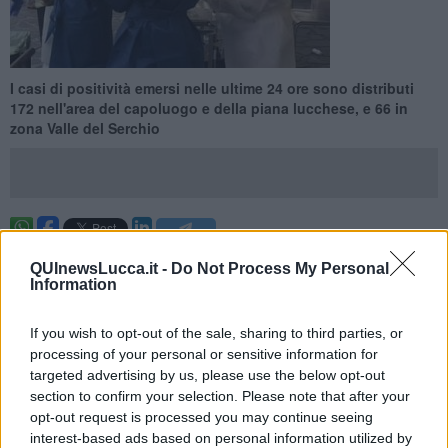
I casi di positività emersi nelle ultime 24 ore sono distributi
172 nell'area del capoluogo e della piana lucchese, e 66 in
zona Valle del Serchio
PIANA DI LUCCA / VALLE DEL SERCHIO —
Sono
238 i nuovi
QUInewsLucca.it -
Do Not Process My Personal
casi
di contagio da Covid-19 emersi nelle ultime 24 ore sul
Information
territorio che comprende la
Piana di Lucca
e la
Valle del Serchio
,
dove non si sono registrati ulteriori decessi. Ecco dove sono
localizzati i tamponi positivi in più rispetto a ieri.
If you wish to opt-out of the sale, sharing to third parties, or
processing of your personal or sensitive information for
Nella zona della
Piana di Lucca
si trovano 172 nuovi positivi,
targeted advertising by us, please use the below opt-out
segnatamente nei territori comunali di Altopascio 8, Capannori 52,
section to confirm your selection. Please note that after your
Lucca 93, Montecarlo 4, Pescaglia 1, Porcari 13, Villa Basilica 1.
opt-out request is processed you may continue seeing
interest-based ads based on personal information utilized by