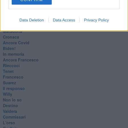
L'amico
​L’anno del vaccino
Giulio Regeni
​Il rosario
Data Deletion
Data Access
Privacy Policy
Paolo Rossi
Maradona
Cronaca
​Ancora Covid
​Biden!
In memoria
​Ancora Francesco
Rieccoci
Tenet
Francesco
Suarez
​Il responso
Willy
Non lo so
Destino
Valdera
Commissari
L'orso