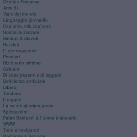
​Capitan Fracassa
​Area 51
Varie dal mondo
​Linguaggio giovanile
​Capitana, mia capitana
Uomini & zanzare
​Simboli & diavoli
Razzisti
​L’interrogazione
Pensieri
​Dizionario minimo
Gelosia
Di cose pesanti e di leggere
​Deficienza artificiale
Libero
Trasloco
Il raggiro
​La salute al primo posto
Spiegazioni
Padre Balducci & l’uomo planetario
WWW
​Treni e navigatori
​Domande & risposte