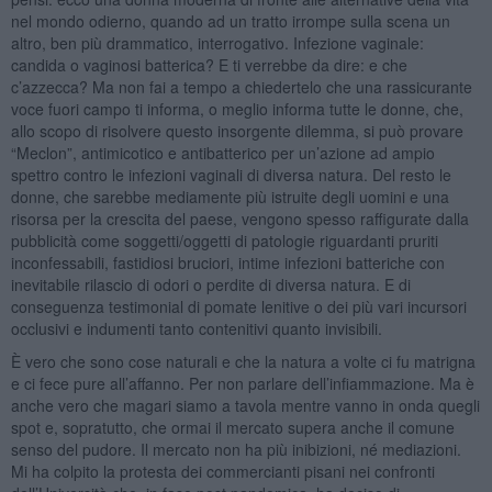
nel mondo odierno, quando ad un tratto irrompe sulla scena un
altro, ben più drammatico, interrogativo. Infezione vaginale:
candida o vaginosi batterica? E ti verrebbe da dire: e che
c’azzecca? Ma non fai a tempo a chiedertelo che una rassicurante
voce fuori campo ti informa, o meglio informa tutte le donne, che,
allo scopo di risolvere questo insorgente dilemma, si può provare
“Meclon”, antimicotico e antibatterico per un’azione ad ampio
spettro contro le infezioni vaginali di diversa natura. Del resto le
donne, che sarebbe mediamente più istruite degli uomini e una
risorsa per la crescita del paese, vengono spesso raffigurate dalla
pubblicità come soggetti/oggetti di patologie riguardanti pruriti
inconfessabili, fastidiosi bruciori, intime infezioni batteriche con
inevitabile rilascio di odori o perdite di diversa natura. E di
conseguenza testimonial di pomate lenitive o dei più vari incursori
occlusivi e indumenti tanto contenitivi quanto invisibili.
È vero che sono cose naturali e che la natura a volte ci fu matrigna
e ci fece pure all’affanno. Per non parlare dell’infiammazione. Ma è
anche vero che magari siamo a tavola mentre vanno in onda quegli
spot e, sopratutto, che ormai il mercato supera anche il comune
senso del pudore. Il mercato non ha più inibizioni, né mediazioni.
Mi ha colpito la protesta dei commercianti pisani nei confronti