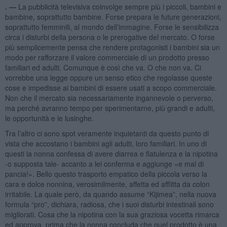
. —
La pubblicità televisiva coinvolge sempre più i piccoli, bambini e
bambine, soprattutto bambine. Forse prepara le future generazioni,
soprattutto femminili, al mondo dell’immagine. Forse le sensibilizza
circa i disturbi della persona o le prerogative del mercato. O forse
più semplicemente pensa che rendere protagonisti i bambini sia un
modo per rafforzare il valore commerciale di un prodotto presso
familiari ed adulti. Comunque è così che va. O che non va. Ci
vorrebbe una legge oppure un senso etico che regolasse queste
cose e impedisse ai bambini di essere usati a scopo commerciale.
Non che il mercato sia necessariamente ingannevole o perverso,
ma perché avranno tempo per sperimentarne, più grandi e adulti,
le opportunità e le lusinghe.
Tra l’altro ci sono spot veramente inquietanti da questo punto di
vista che accostano i bambini agli adulti, loro familiari. In uno di
questi la nonna confessa di avere diarrea e flatulenza e la nipotina
-o supposta tale- accanto a lei conferma e aggiunge «e mal di
pancia!». Bello questo trasporto empatico della piccola verso la
cara e dolce nonnina, verosimilmente, affetta ed afflitta da colon
irritabile. La quale però, da quando assume “Kijimea”, nella nuova
formula “pro”, dichiara, radiosa, che i suoi disturbi intestinali sono
migliorati. Cosa che la nipotina con la sua graziosa vocetta rimarca
ed approva, prima che la nonna concluda che quel prodotto è una