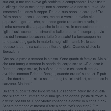
sua età, a me che avevo già problemi a comprendere il significato
di allergia che ai miei tempi non si conosceva o non si curava. Ma
insomma flatulenza è troppo. Detta al suo babbino caro, poi! Tra
l’altro non conosco il tedesco, ma nella versione rivolta alle
popolazioni germaniche, che sono gente romantica e rude, la
bimba sembra dica a papà che fa le puzze. In conclusione babbo e
figlia si esibiscono in un simpatico balletto perché, sempre previo
uso del farmaco toccasana, tutto è passato! La farmacopea ha
fatto passi da gigante in materia, negli ultimi anni. Nello spot
tedesco la bambina salta addirittura di gioia! Quando si dice la
liberazione!
Che poi la piccola sembra la stessa. Sono quadri di famiglia. Ma più
che una famiglia sembra la banda del corpo sciolto. «E questo è
l’inno del corpo sciolto, lo può cantare solo chi caca di molto»,
avrebbe intonato Roberto Benigni, quando era ne’ su cenci. E può
anche darsi che noi si sia soltanto degli stitici invidiosi, come dice la
canzone. Ma tant’è.
Un’altra pubblicità che imperversa sugli schermi televisivi è quella
che si apre con l’immagine di una giovane donna, posta di fronte a
diverse possibilità. Frigo vuoto: consegna a domicilio o cena fuori?
Sabato pomeriggio: mostra d’arte o serie tivvù non stop? E te
pensi: ecco una donna moderna di fronte alle alternative della vita