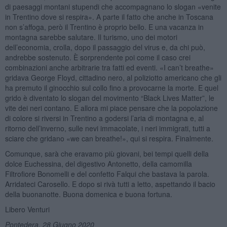
di paesaggi montani stupendi che accompagnano lo slogan «venite
in Trentino dove si respira». A parte il fatto che anche in Toscana
non s’affoga, però il Trentino è proprio bello. E una vacanza in
montagna sarebbe salutare. Il turismo, uno dei motori
dell’economia, crolla, dopo il passaggio del virus e, da chi può,
andrebbe sostenuto. È sorprendente poi come il caso crei
combinazioni anche arbitrarie tra fatti ed eventi. «I can’t breathe»
gridava George Floyd, cittadino nero, al poliziotto americano che gli
ha premuto il ginocchio sul collo fino a provocarne la morte. E quel
grido è diventato lo slogan del movimento “Black Lives Matter”, le
vite dei neri contano. E allora mi piace pensare che la popolazione
di colore si riversi in Trentino a godersi l’aria di montagna e, al
ritorno dell’inverno, sulle nevi immacolate, i neri immigrati, tutti a
sciare che gridano «we can breathe!», qui si respira. Finalmente.
Comunque, sarà che eravamo più giovani, bei tempi quelli della
dolce Euchessina, del digestivo Antonetto, della camomilla
Filtrofiore Bonomelli e del confetto Falqui che bastava la parola.
Arridateci Carosello. E dopo si rivà tutti a letto, aspettando il bacio
della buonanotte. Buona domenica e buona fortuna.
Libero Venturi
Pontedera, 28 Giugno 2020