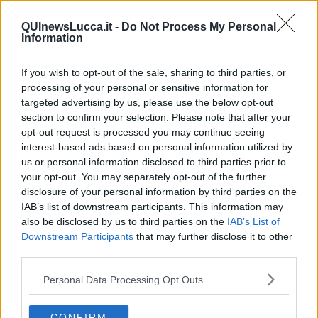
Il Presidente
​Il Giro
QUInewsLucca.it -
Do Not Process My Personal
Information
Insopportabile
​Mentre
Luana
If you wish to opt-out of the sale, sharing to third parties, or
​Ci vuole Fedez
processing of your personal or sensitive information for
​Cronaca di un vaccino annunciato
targeted advertising by us, please use the below opt-out
​Liberazione
section to confirm your selection. Please note that after your
Esternazioni
opt-out request is processed you may continue seeing
Vaxzevria
interest-based ads based on personal information utilized by
Nazionali
us or personal information disclosed to third parties prior to
​Ricorrenze e celebrazioni
your opt-out. You may separately opt-out of the further
Marte
disclosure of your personal information by third parties on the
​Crapa pelada
IAB’s list of downstream participants. This information may
​I soliti noti
also be disclosed by us to third parties on the
IAB’s List of
Arie
Downstream Participants
that may further disclose it to other
​Vaccine Easing
third parties.
No profit
Dragonheart
Personal Data Processing Opt Outs
Con-ter?
​Con-te
Coincidenze e crisi
CONFIRM