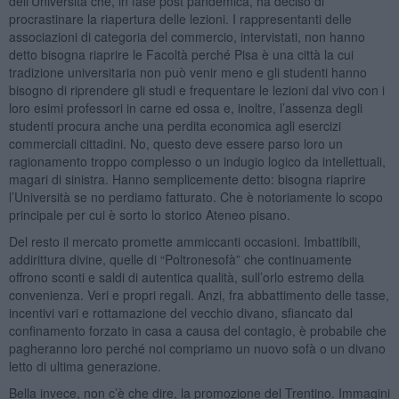
dell’Università che, in fase post pandemica, ha deciso di
procrastinare la riapertura delle lezioni. I rappresentanti delle
associazioni di categoria del commercio, intervistati, non hanno
detto bisogna riaprire le Facoltà perché Pisa è una città la cui
tradizione universitaria non può venir meno e gli studenti hanno
bisogno di riprendere gli studi e frequentare le lezioni dal vivo con i
loro esimi professori in carne ed ossa e, inoltre, l’assenza degli
studenti procura anche una perdita economica agli esercizi
commerciali cittadini. No, questo deve essere parso loro un
ragionamento troppo complesso o un indugio logico da intellettuali,
magari di sinistra. Hanno semplicemente detto: bisogna riaprire
l’Università se no perdiamo fatturato. Che è notoriamente lo scopo
principale per cui è sorto lo storico Ateneo pisano.
Del resto il mercato promette ammiccanti occasioni. Imbattibili,
addirittura divine, quelle di “Poltronesofà” che continuamente
offrono sconti e saldi di autentica qualità, sull’orlo estremo della
convenienza. Veri e propri regali. Anzi, fra abbattimento delle tasse,
incentivi vari e rottamazione del vecchio divano, sfiancato dal
confinamento forzato in casa a causa del contagio, è probabile che
pagheranno loro perché noi compriamo un nuovo sofà o un divano
letto di ultima generazione.
Bella invece, non c’è che dire, la promozione del Trentino. Immagini