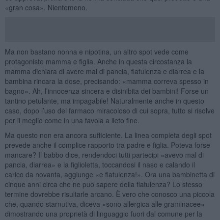
«gran cosa». Nientemeno.
Ma non bastano nonna e nipotina, un altro spot vede come
protagoniste mamma e figlia. Anche in questa circostanza la
mamma dichiara di avere mal di pancia, flatulenza e diarrea e la
bambina rincara la dose, precisando: «mamma correva spesso in
bagno». Ah, l’innocenza sincera e disinibita dei bambini! Forse un
tantino petulante, ma impagabile! Naturalmente anche in questo
caso, dopo l’uso del farmaco miracoloso di cui sopra, tutto si risolve
per il meglio come in una favola a lieto fine.
Ma questo non era ancora sufficiente. La linea completa degli spot
prevede anche il complice rapporto tra padre e figlia. Poteva forse
mancare? Il babbo dice, rendendoci tutti partecipi «avevo mal di
pancia, diarrea» e la figlioletta, toccandosi il naso e calando il
carico da novanta, aggiunge «e flatulenza!». Ora una bambinetta di
cinque anni circa che ne può sapere della flatulenza? Lo stesso
termine dovrebbe risultarle arcano. È vero che conosco una piccola
che, quando starnutiva, diceva «sono allergica alle graminacee»
dimostrando una proprietà di linguaggio fuori dal comune per la