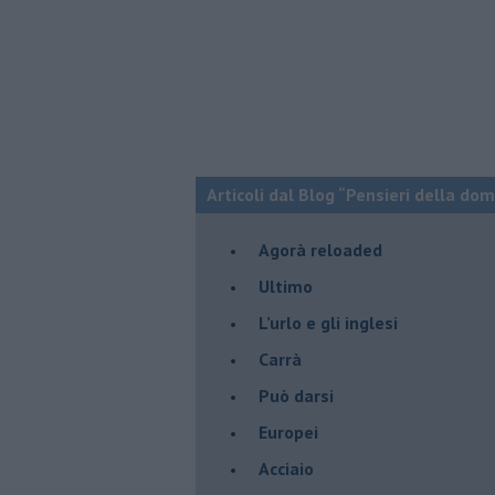
Articoli dal Blog “Pensieri della dom
​Agorà reloaded
Ultimo
​L’urlo e gli inglesi
Carrà
Può darsi
Europei
Acciaio