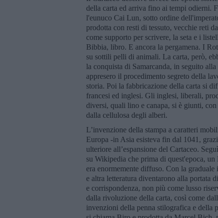
della carta ed arriva fino ai tempi odierni.
l'eunuco Cai Lun, sotto ordine dell'impera
prodotta con resti di tessuto, vecchie reti da 
come supporto per scrivere, la seta e i liste
Bibbia, libro. E ancora la pergamena. I Roto
su sottili pelli di animali. La carta, però, eb
la conquista di Samarcanda, in seguito alla b
appresero il procedimento segreto della lav
storia. Poi la fabbricazione della carta si di
francesi ed inglesi. Gli inglesi, liberali, 
diversi, quali lino e canapa, si è giunti, co
dalla cellulosa degli alberi.
L’invenzione della stampa a caratteri mobil
Europa -in Asia esisteva fin dal 1041, grazi
ulteriore all’espansione del Cartaceo. Segu
su Wikipedia che prima di quest'epoca, un li
era enormemente diffuso. Con la graduale i
e altra letteratura diventarono alla portata d
e corrispondenza, non più come lusso riserv
dalla rivoluzione della carta, così come dal
invenzioni della penna stilografica e della
si chiama Biro e prodotta da Marcel Bich, 