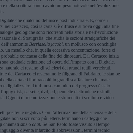
ra e della scrittura hanno avuto un peso notevole nell’evoluzione
ti.
a Digitale che qualcuno definisce post industriale. E, come i
 nel Cretaceo, così la carta si è diffusa e si trova oggi, alla fine
analogie geologiche sono ricorrenti nella storia e nell’evoluzione
ionale di Stratigrafia, che studia le sezioni stratigrafiche dei
rsa dell’ammonite
Berriasella jacobi
, un mollusco con conchiglia,
o, un metallo che, in quella eccessiva concentrazione, forse ci
probabile concausa della fine dei dinosauri. E il Cartaceo inizia
 sua graduale estinzione ad opera dell’impatto con il Digitale.
naturale ci restano gli scheletri dei grandi rettili vertebrati,
tri e del Cartaceo ci resteranno le filigrane di Fabriano, le stampe
della carta e i libri raccolti in grandi scaffalature chiamate
to e digitalizzato: il turbinoso cammino del progresso è stato
floppy disk, cassette, dvd, cd, pennette elettroniche e simili,
tà. Oggetti di memorizzazione e strumenti di scrittura e video
i positivi e negativi. Con l’affermazione della scienza e della
gitale non si scrivono più lettere, terminano i carteggi che
gi chiamati
sms
o
c
hat
. Se San Paolo fosse vissuto al tempo
 linguaggio diventa infarcito di abbreviazioni, termini tecnici,