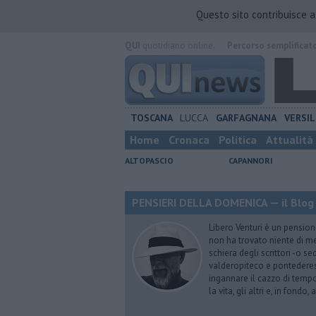
Questo sito contribuisce 
QUI
quotidiano online.
Percorso semplificat
TOSCANA
LUCCA
GARFAGNANA
VERSIL
Home
Cronaca
Politica
Attualità
ALTOPASCIO
CAPANNORI
PENSIERI DELLA DOMENICA — il Blog 
Libero Venturi è un pension
non ha trovato niente di meg
schiera degli scrittori -o se
valderopiteco e pontederes
ingannare il cazzo di temp
la vita, gli altri e, in fondo