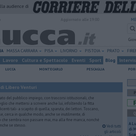
alla audience di
o
Aggiornato alle 19:00
ME
Gio
IA
MASSA CARRARA
PISA
LIVORNO
PISTOIA
PRATO
FIR
Lavoro
Cultura e Spettacolo
Eventi
Sport
Blog
Intervi
LUCCA
MONTECARLO
PESCAGLIA
POR
di Libero Venturi
ato del pubblico impiego, con trascorsi istituzionali, che
lio che mettersi a scrivere anche lui, infoltendo la fitta
dicenti tali- a scapito di quella, sparuta, dei lettori. Toscano,
Q
e, cerca in qualche modo, anche se inutilmente, di
o che sembra non passare mai, ma alla fine manca, nonché
A L
, anche se stesso.
Vedi tutti
di 
gli articoli
Scar