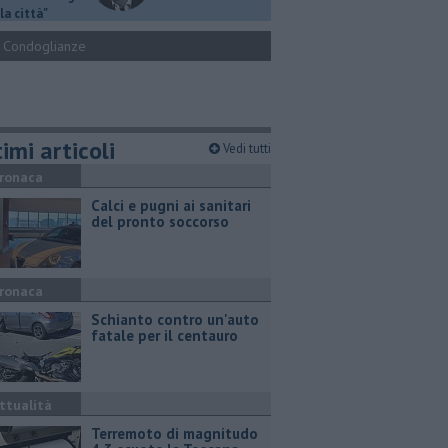
la città"
Condoglianze
imi articoli
Vedi tutti
ronaca
Calci e pugni ai sanitari
del pronto soccorso
ronaca
Schianto contro un'auto
fatale per il centauro
ttualità
Terremoto di magnitudo