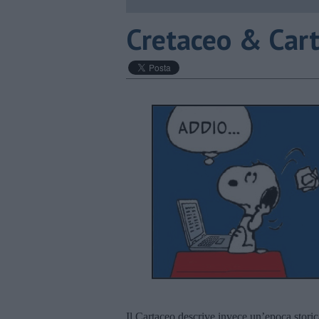
Cretaceo & Car
Il Cartaceo descrive invece un’epoca storic