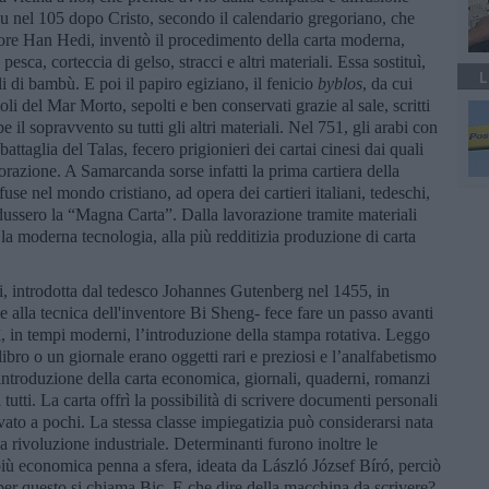
 Fu nel 105 dopo Cristo, secondo il calendario gregoriano, che
tore Han Hedi, inventò il procedimento della carta moderna,
pesca, corteccia di gelso, stracci e altri materiali. Essa sostituì,
L
lli di bambù. E poi il papiro egiziano, il fenicio
byblos
, da cui
li del Mar Morto, sepolti e ben conservati grazie al sale, scritti
be il sopravvento su tutti gli altri materiali. Nel 751, gli arabi con
attaglia del Talas, fecero prigionieri dei cartai cinesi dai quali
orazione. A Samarcanda sorse infatti la prima cartiera della
ffuse nel mondo cristiano, ad opera dei cartieri italiani, tedeschi,
produssero la “Magna Carta”. Dalla lavorazione tramite materiali
n la moderna tecnologia, alla più redditizia produzione di carta
i, introdotta dal tedesco Johannes Gutenberg nel 1455, in
e alla tecnica dell'inventore Bi Sheng- fece fare un passo avanti
ì, in tempi moderni, l’introduzione della stampa rotativa. Leggo
bro o un giornale erano oggetti rari e preziosi e l’analfabetismo
ntroduzione della carta economica, giornali, quaderni, romanzi
i tutti. La carta offrì la possibilità di scrivere documenti personali
ato a pochi. La stessa classe impiegatizia può considerarsi nata
la rivoluzione industriale. Determinanti furono inoltre le
 più economica penna a sfera, ideata da László József Bíró, perciò
per questo si chiama Bic. E che dire della macchina da scrivere?