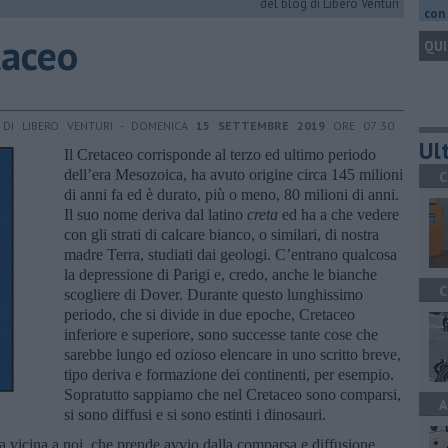
del blog di Libero Venturi
con 
taceo
QUI
DI LIBERO VENTURI - DOMENICA
15 SETTEMBRE 2019
ORE 07:30
Ult
Il Cretaceo corrisponde al terzo ed ultimo periodo
dell’era Mesozoica, ha avuto origine circa 145 milioni
C
di anni fa ed è durato, più o meno, 80 milioni di anni.
Il suo nome deriva dal latino
creta
ed ha a che vedere
con gli strati di calcare bianco, o similari, di nostra
madre Terra, studiati dai geologi. C’entrano qualcosa
la depressione di Parigi e, credo, anche le bianche
C
scogliere di Dover. Durante questo lunghissimo
periodo, che si divide in due epoche, Cretaceo
inferiore e superiore, sono successe tante cose che
sarebbe lungo ed ozioso elencare in uno scritto breve,
tipo deriva e formazione dei continenti, per esempio.
Sopratutto sappiamo che nel Cretaceo sono comparsi,
A
si sono diffusi e si sono estinti i dinosauri.
a vicina a noi, che prende avvio dalla comparsa e diffusione