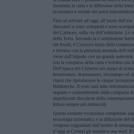
Insomma la carta e la diffusione della lettu
economica e sociale dei paesi industrializza
Fino ad arrivare ad oggi, all’inizio dell’er
dinosauri si sono sviluppati e sono scomparsi
del Cartaceo, sulla via dell’estinzione. Le 
della Terra. Secondo la Commissione Internaz
siti fossili, il Cretaceo inizia dalla compa
e termina con la presenza anomala dell’iridi
viene dall’impatto con un grande asteroide, 
con la comparsa della carta e termina con la
Dell’epoca del Cretaceo nei musei di scienza 
brontosauro, tirannosauro, triceratopo ed al
cinesi che riproducono le cinque lavorazioni 
Biblioteche. Il resto sarà tutto informatizza
segnato e contraddistinto dalla comparsa di 
stupefacenti diavolerie della contemporanei
lettura sempre più minuscoli.
Questa costante evoluzione comprende aspett
tecnologia informatica e la diffusione del di
vengono soppiantati dall’inoltro di messag
d’oggi ai Corinzi gli mandava una
mail
. Il