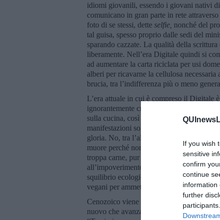
idiomi giovanili, essendo i giovani nativi dig
comunicano in gran parte in rete attravers
foto di se stessi, dette
selfie,
nonché del prop
tal guisa, spesso proprio dalle sedi del min
sparando cazzate. La qualità della scrittur
liberamente. Nell’era Digitale quindi si co
ad aumentare la carta riciclata per usi dome
alberi per ricavarne la cellulosa necessaria
brucia, tra l’indifferenza più o meno genera
L’era attuale in cui è compreso il Digitale
ignorantemente credevo, viviamo in un perio
sulla cucina, così che tutti gli incontri di t
QUInewsLu
manifestazioni solidaristiche finiscono semp
gloria. No, tra l’altro come potrebbe esse
If you wish 
muore perché non mangia niente e una min
sensitive in
troppa carne, pur sapendo o ignorando -che
confirm you
all’impoverimento della Terra: richiedendo
continue se
squilibrio ecologico, come sostiene Jonath
information 
vegani per ammetterlo e comportarsi di co
further disc
Cenozoico viene dal greco
kainòs,
nuovo 
participants
nuovo che avanza. Come quello che si serb
Downstream 