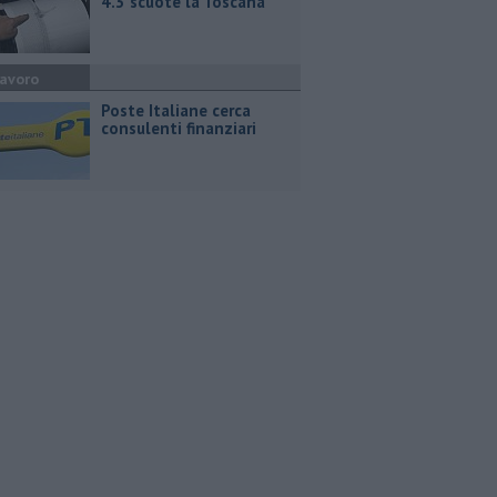
4.3 scuote la Toscana
avoro
Poste Italiane cerca
consulenti finanziari