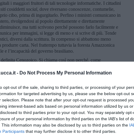
itali i maggiori fruitori di tali tecnologie informatiche. I cittadini
o
siti
cosiddetti
social
, dove riversano conoscenze, contumelie,
rio cibo, prima di ingurgitarlo. Perfino i ministri comunicano in
istero, rivolgendosi al popolo direttamente e direttamente
a diminuisce, ma tutti scrivono perché possono farlo facilmente e
munica per immagini, si legge di meno e si scrive di più. Tende
stici, diversi dalla scrittura. In compenso si abbattono meno
 a produrre carta. Nel frattempo tuttavia la foresta Amazzonica
le e l’incapacità del governo brasiliano.
 è definita Cenozoico. Si chiama così non perché, come
do che si basa sulle cene, sul convivio, sul trovarsi a tavola,
ipo sociale, sottoscrizioni, riunioni, campagne elettorali,
cca.it -
Do Not Process My Personal Information
re in pasti più o meno lauti, come tutti i salmi finiscono in
re in un mondo dove una prevalente parte della popolazione
to opt-out of the sale, sharing to third parties, or processing of your per
oranza perché mangia troppo? E chi mangia, divora anche
formation for targeted advertising by us, please use the below opt-out s
 è anche peggio- che gli allevamenti di bestiame contribuiscono
r selection. Please note that after your opt-out request is processed y
 un fabbisogno eccessivo e inquinando l’atmosfera sono causa di
eing interest-based ads based on personal information utilized by us or
an Safran Foer. E non importa essere vegetariani o tantomeno
disclosed to third parties prior to your opt-out. You may separately opt-
nseguenza.
losure of your personal information by third parties on the IAB’s list of
e
zo
è
,
vita. Significa dunque
nuova vita
, perché noi siamo il
. This information may also be disclosed by us to third parties on the
IA
a per cena. Il Cenozoico è chiamato anche Terziario. Il famoso
Participants
that may further disclose it to other third parties.