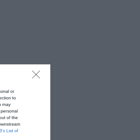
sonal or
ection to
ou may
 personal
out of the
 downstream
B’s List of