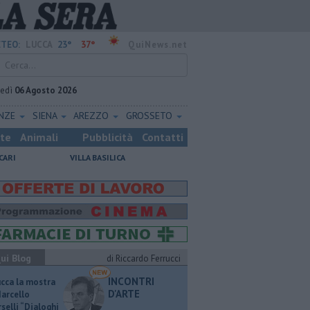
23°
37°
TEO:
LUCCA
QuiNews.net
vedì
06 Agosto 2026
ENZE
SIENA
AREZZO
GROSSETO
ste
Animali
Pubblicità
Contatti
CARI
VILLA BASILICA
ui Blog
di Riccardo Ferrucci
INCONTRI
ucca la mostra
D'ARTE
Marcello
selli “Dialoghi