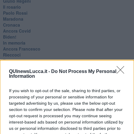
Giulio Regeni
​Il rosario
Paolo Rossi
Maradona
Cronaca
​Ancora Covid
​Biden!
In memoria
​Ancora Francesco
Rieccoci
Tenet
Francesco
QUInewsLucca.it -
Do Not Process My Personal
Suarez
Information
​Il responso
Willy
Non lo so
If you wish to opt-out of the sale, sharing to third parties, or
Destino
processing of your personal or sensitive information for
Valdera
targeted advertising by us, please use the below opt-out
Commissari
section to confirm your selection. Please note that after your
L'orso
opt-out request is processed you may continue seeing
Grullaia
interest-based ads based on personal information utilized by
Spot
us or personal information disclosed to third parties prior to
​Il grande vuoto