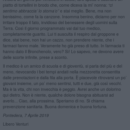
piatto di tortellini in brodo che, come diceva la mi’ nonna:
“ci
sentimo abbraccia’ lo stoma’o”
e stai meglio. Bene, ma non
benissimo, come fa la canzone. Insomma benino, diciamo per non
irritare troppo il fato, invidioso del benessere degli uomini sulla
Terra. Così il giorno programmato vai dal tuo medico,
completamente guarito. Lui ti ausculta il respiro dal groppone e
dice, stai bene, non hai un cazzo, non prendere niente, che i
farmaci fanno male. Veramente ho già preso di tutto. In farmacia ti
hanno dato il Bronchenolo, vero? Sì! Lo sapevo, ne devono avere
delle scorte infinite, prese a sconto.
Il medico è un amico di scuola e di gioventù, si parla del più e del
meno, rievocando i bei tempi andati nella mezzoretta consentita
dalle prenotazioni e dalla fila alla porta. È piacevole ritrovarsi un po’
giovani insieme, un po’ meno sentirsi, tutti e due, già così vecchi.
Ma è la vita, chi non invecchia è peggio. Avrei anche un dolorino
qui dietro. Non è niente, qualche dolore bisogna abituarsi ad
averlo... Ciao, alla prossima. Speriamo di no. Si chiama
prevenzione sanitaria. Buona domenica e buona fortuna.
Pontedera, 7 Aprile 2019
Libero Venturi