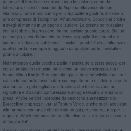
da brividi di freddo che corrono lungo la schiena, come da
letteratura, ti corichi assumendo Aspirina effervescente con
vitamina C, una mano santa per la tua colite e gastrite, insieme a
una compressa di Tachipirina.
Ad abundantiam
. Dopodiché crolli e
ti svegli al mattino in un bagno di sudore. Le tossine sono esalate
con la febbre e la pressione: hanno lasciato questo corpo. Stai un
po’ meglio, a condizione che tu riesca a spogliarti dei panni del
sudario e indossare subito vestiti asciutti, perché il virus influenzale,
quella merda, è sempre in agguato da qualche parte, invisibile e
pronto a colpire.
Nel frattempo quella vecchia zitella inacidita della tosse secca -per
cui sei andato in farmacia, hai chiesto un nuovo sciroppo, ma ti
hanno rifilato il solito Bronchenolo, quello della pubblicità con i frati-
evolve in una bella tosse catarrosa, espettorante e il dolore al petto
si attenua. La gola tagliata e la trachea, che ti torturavano ad
inghiottire e ti davano compressione ad ogni respiro, allentano la
presa. Anche perché indebolite da pasticche anestetizzanti di
Borocellina e spruzzini vari al Tantum Verde, anche quelli acquistati
alla farmacia comunale che non siamo qui per vendere, ma per
regalare. Week end passato tra letto, divano, tv e lettura rilassante
di “bugiardini”.
Ancora un giorno per rimetterti in sesto, fare spesa e cucinare un