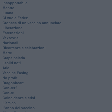
Insopportabile
​Mentre
Luana
​Ci vuole Fedez
​Cronaca di un vaccino annunciato
​Liberazione
Esternazioni
Vaxzevria
Nazionali
​Ricorrenze e celebrazioni
Marte
​Crapa pelada
​I soliti noti
Arie
​Vaccine Easing
No profit
Dragonheart
Con-ter?
​Con-te
Coincidenze e crisi
L'amico
​L’anno del vaccino