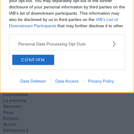
your opt-out. You may separately opt-out of the further
​La guerra dei mondi
disclosure of your personal information by third parties on the
Marciare non marcire
IAB’s list of downstream participants. This information may
Fase due
also be disclosed by us to third parties on the
IAB’s List of
L’Agorà
Downstream Participants
that may further disclose it to other
Silvia
third parties.
Congiunti
Principi
Personal Data Processing Opt Outs
​Lettera sulla brevità della vita
​Lettera sulla felicità
​Lettera sul tempo
CONFIRM
Lettera semiconfidenziale al Presidente
Pensieri per dopo
​Pensieri in libera uscita
Data Deletion
Data Access
Privacy Policy
Pandemia
Zona rossa
Coronavirus
La prostata
Sanremo
Virus
Elezioni
Vecchi
Definizioni 6