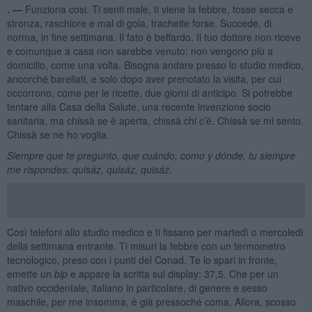
. —
Funziona cosi. Ti senti male, ti viene la febbre, tosse secca e
stronza, raschiore e mal di gola, tracheite forse. Succede, di
norma, in fine settimana. Il fato è beffardo. Il tuo dottore non riceve
e comunque a casa non sarebbe venuto: non vengono più a
domicilio, come una volta. Bisogna andare presso lo studio medico,
ancorché barellati, e solo dopo aver prenotato la visita, per cui
occorrono, come per le ricette, due giorni di anticipo. Si potrebbe
tentare alla Casa della Salute, una recente invenzione socio
sanitaria, ma chissà se è aperta, chissà chi c’è. Chissà se mi sento.
Chissà se ne ho voglia.
S
iempre que te pregunto, que cu
á
ndo, como y d
ó
nde, tu siempre
me rispondes: quis
á
z, quis
á
z, quis
áz
.
Così telefoni allo studio medico e ti fissano per martedì o mercoledì
della settimana entrante. Ti misuri la febbre con un termometro
tecnologico, preso con i punti del Conad. Te lo spari in fronte,
emette un
bip
e appare la scritta sul display: 37,5. Che per un
nativo occidentale, italiano in particolare, di genere e sesso
maschile, per me insomma, è già pressoché coma. Allora, scosso