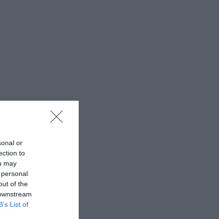
sonal or
ection to
ou may
 personal
out of the
 downstream
B’s List of