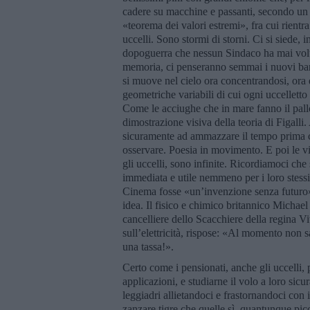
cadere su macchine e passanti, secondo un 
«teorema dei valori estremi», fra cui rientra 
uccelli. Sono stormi di storni. Ci si siede,
dopoguerra che nessun Sindaco ha mai volut
memoria, ci penseranno semmai i nuovi barb
si muove nel cielo ora concentrandosi, ora 
geometriche variabili di cui ogni uccellett
Come le acciughe che in mare fanno il pal
dimostrazione visiva della teoria di Figalli
sicuramente ad ammazzare il tempo prima c
osservare. Poesia in movimento. E poi le v
gli uccelli, sono infinite. Ricordiamoci c
immediata e utile nemmeno per i loro stessi
Cinema fosse «un’invenzione senza futuro».
idea. Il fisico e chimico britannico Michae
cancelliere dello Scacchiere della regina Vit
sull’elettricità, rispose: «Al momento non sa
una tassa!».
Certo come i pensionati, anche gli uccelli, 
applicazioni, e studiarne il volo a loro sic
leggiadri allietandoci e frastornandoci con 
zanzare tigre che quelle sì, quantunque pic