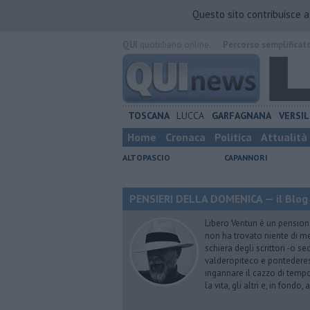
Questo sito contribuisce 
QUI
quotidiano online.
Percorso semplificat
TOSCANA
LUCCA
GARFAGNANA
VERSIL
Home
Cronaca
Politica
Attualità
ALTOPASCIO
CAPANNORI
PENSIERI DELLA DOMENICA — il Blog 
Libero Venturi è un pension
non ha trovato niente di meg
schiera degli scrittori -o se
valderopiteco e pontederes
ingannare il cazzo di temp
la vita, gli altri e, in fondo