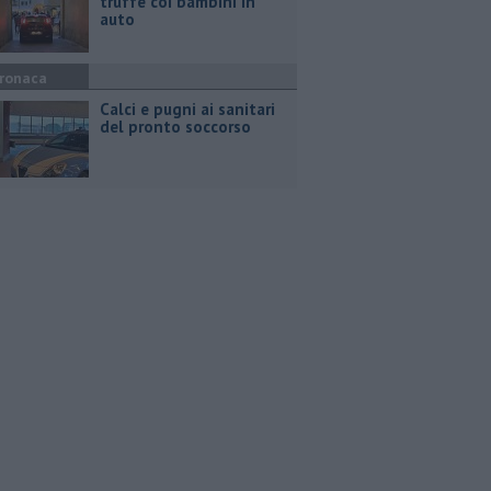
truffe coi bambini in
auto
ronaca
Calci e pugni ai sanitari
del pronto soccorso