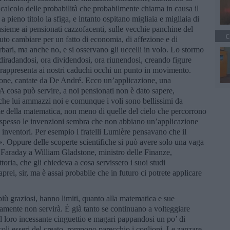
calcolo delle probabilità che probabilmente chiama in causa il
a pieno titolo la sfiga, e intanto ospitano migliaia e migliaia di
 insieme ai pensionati cazzofacenti, sulle vecchie panchine del
C
o cambiare per un fatto di economia, di affezione e di
ari, ma anche no, e si osservano gli uccelli in volo. Lo stormo
diradandosi, ora dividendosi, ora riunendosi, creando figure
o rappresenta ai nostri caduchi occhi un punto in movimento.
lone, cantate da De André. Ecco un’applicazione, una
. A cosa può servire, a noi pensionati non è dato sapere,
he lui ammazzi noi e comunque i voli sono bellissimi da
ie della matematica, non meno di quelle del cielo che percorrono
he spesso le invenzioni sembra che non abbiano un’applicazione
 inventori. Per esempio i fratelli Lumière pensavano che il
 Oppure delle scoperte scientifiche si può avere solo una vaga
l Faraday a William Gladstone, ministro delle Finanze,
toria, che gli chiedeva a cosa servissero i suoi studi
prei, sir, ma è assai probabile che in futuro ci potrete applicare
più graziosi, hanno limiti, quanto alla matematica e sue
uramente non servirà. È già tanto se continuano a volteggiare
il loro incessante cinguettio e magari pappandosi un po’ di
coli esseri del creato, rompono parecchio i coglioni. Le zanzare