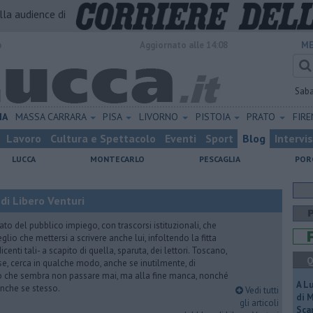
alla audience di
o
Aggiornato alle 14:08
ME
Sab
IA
MASSA CARRARA
PISA
LIVORNO
PISTOIA
PRATO
FIR
Lavoro
Cultura e Spettacolo
Eventi
Sport
Blog
Intervi
LUCCA
MONTECARLO
PESCAGLIA
POR
di Libero Venturi
ato del pubblico impiego, con trascorsi istituzionali, che
lio che mettersi a scrivere anche lui, infoltendo la fitta
dicenti tali- a scapito di quella, sparuta, dei lettori. Toscano,
Q
e, cerca in qualche modo, anche se inutilmente, di
o che sembra non passare mai, ma alla fine manca, nonché
A L
, anche se stesso.
Vedi tutti
di 
gli articoli
Scar