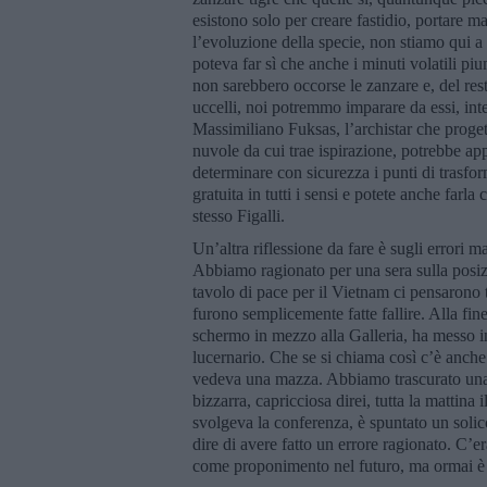
esistono solo per creare fastidio, portare m
l’evoluzione della specie, non stiamo qui a 
poteva far sì che anche i minuti volatili piu
non sarebbero occorse le zanzare e, del re
uccelli, noi potremmo imparare da essi, int
Massimiliano Fuksas, l’archistar che proget
nuvole da cui trae ispirazione, potrebbe appl
determinare con sicurezza i punti di trasfo
gratuita in tutti i sensi e potete anche farl
stesso Figalli.
Un’altra riflessione da fare è sugli errori
Abbiamo ragionato per una sera sulla posi
tavolo di pace per il Vietnam ci pensarono 
furono semplicemente fatte fallire. Alla fi
schermo in mezzo alla Galleria, ha messo in 
lucernario. Che se si chiama così c’è anche
vedeva una mazza. Abbiamo trascurato una v
bizzarra, capricciosa direi, tutta la mattina
svolgeva la conferenza, è spuntato un solicc
dire di avere fatto un errore ragionato. C’e
come proponimento nel futuro, ma ormai è co