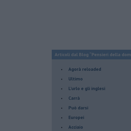
Articoli dal Blog “Pensieri della dom
​Agorà reloaded
Ultimo
​L’urlo e gli inglesi
Carrà
Può darsi
Europei
Acciaio