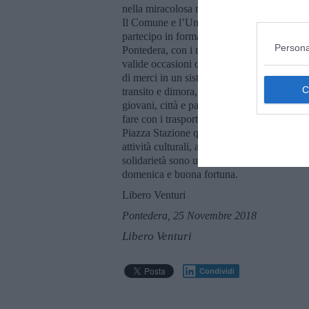
nella miracolosa moltiplicazione delle bague
Il Comune e l’Unione Valdera hanno fornito
partecipo in forma anonima e volontaria, è s
Persona
Pontedera, con i nuovi cittadini e operatori 
valide occasioni di confronto. Del resto un
di merci in un sistema di trasporto a rete».
transito e dimora, partenza e arrivo. Le s
giovani, città e paesi del mondo, sono un lu
fare con i trasporti, speriamo anche con quel
Piazza Stazione questo percorso cerca di im
attività culturali, associative e promozional
solidarietà sono un modo ottimo di coniuga
domenica e buona fortuna.
Libero Venturi
Pontedera, 25 Novembre 2018
Libero Venturi
Condividi