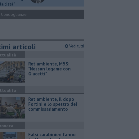
la città"
Condoglianze
imi articoli
Vedi tutti
ttualità
Retiambiente, M5S:
"Nessun legame con
Giacetti"
ttualità
Retiambiente, il dopo
Fortini e lo spettro del
commissariamento
ronaca
Falsi carabinieri fanno