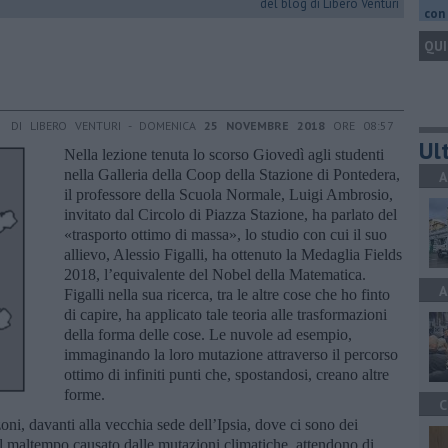
del blog di Libero Venturi
con 
QUI
DI LIBERO VENTURI - DOMENICA
25 NOVEMBRE 2018
ORE 08:57
Ult
Nella lezione tenuta lo scorso Giovedì agli studenti
nella Galleria della Coop della Stazione di Pontedera,
A
il professore della Scuola Normale, Luigi Ambrosio,
invitato dal Circolo di Piazza Stazione, ha parlato del
«trasporto ottimo di massa», lo studio con cui il suo
allievo, Alessio Figalli, ha ottenuto la Medaglia Fields
2018, l’equivalente del Nobel della Matematica.
A
Figalli nella sua ricerca, tra le altre cose che ho finto
di capire, ha applicato tale teoria alle trasformazioni
della forma delle cose. Le nuvole ad esempio,
immaginando la loro mutazione attraverso il percorso
ottimo di infiniti punti che, spostandosi, creano altre
forme.
C
ni, davanti alla vecchia sede dell’Ipsia, dove ci sono dei
il maltempo causato dalle mutazioni climatiche, attendono di