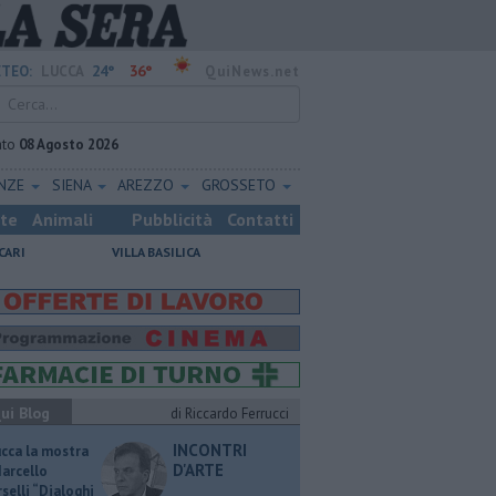
24°
36°
TEO:
LUCCA
QuiNews.net
ato
08 Agosto 2026
ENZE
SIENA
AREZZO
GROSSETO
ste
Animali
Pubblicità
Contatti
CARI
VILLA BASILICA
ui Blog
di Riccardo Ferrucci
INCONTRI
ucca la mostra
D'ARTE
Marcello
selli “Dialoghi