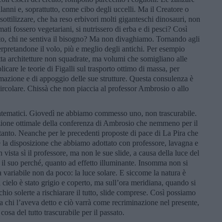
alanni e, soprattutto, come cibo degli uccelli. Ma il Creatore o
sottilizzare, che ha reso erbivori molti giganteschi dinosauri, non
mati fossero vegetariani, si nutrissero di erba e di pesci? Così
sto, chi ne sentiva il bisogno? Ma non divaghiamo. Tornando agli
erpretandone il volo, più e meglio degli antichi. Per esempio
ta architetture non squadrate, ma volumi che somigliano alle
icare le teorie di Figalli sul trasporto ottimo di massa, per
rmazione e di appoggio delle sue strutture. Questa consulenza è
a circolare. Chissà che non piaccia al professor Ambrosio o allo
 matematici. Giovedì ne abbiamo commesso uno, non trascurabile.
zione ottimale della conferenza di Ambrosio che nemmeno per il
tanto. Neanche per le precedenti proposte di pace di La Pira che
ne la disposizione che abbiamo adottato con professore, lavagna e
vista sì il professore, ma non le sue slide, a causa della luce del
 il suo perché, quanto ad effetto illuminante. Insomma non si
ariabile non da poco: la luce solare. E siccome la natura è
 il cielo è stato grigio e coperto, ma sull’ora meridiana, quando si
hio solerte a rischiarare il tutto, slide comprese. Così possiamo
ra chi l’aveva detto e ciò varrà come recriminazione nel presente,
sa del tutto trascurabile per il passato.