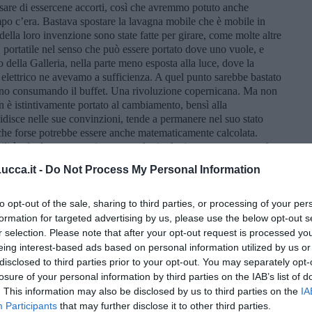
sare di essercene accorti, così che avremmo potuto anche
empo c’era. Bastava spostare la lavagna mobile che è mobile in
ella loro invenzione sono state fatte per girare, come molte altre
, portatile nel senso che può essere portato dove uno vuole, e
o della Galleria, nella parte meno esposta alla luce, dove la
 elettrico ne avevamo a sufficienza. A quel punto sarebbe bastato
tavano consumando il buffet. Una rivoluzione copernicana. Ma non
 è istintivamente portato al cambiamento, bensì alla
igidisce nelle sue convinzioni, tende a permanere nel suo stato
le che forse potrebbe essere anche matematicamente calcolata.
ibilità «f», la conservazione «c» e la rivoluzione «r», avremo che
r)
. Una formula matematica, riassuntiva ed elegante per dire che
cca.it -
Do Not Process My Personal Information
ù la conservazione impedisce la rivoluzione. È un teorema che
uova medaglia Fields, ma rende l’idea. Si tratta comunque di
azzo si sa calcolare. Per questo non abbiamo cambiato. Poi nel
to opt-out of the sale, sharing to third parties, or processing of your per
i dal bisogno, dalla curiosità, dalla bramosia di sapere o dalla
formation for targeted advertising by us, please use the below opt-out s
se ti casca una mela sulla testa o vicino, mentre sei sotto un
r selection. Please note that after your opt-out request is processed y
ravità, e l’uomo cambia, procede, migliora il suo stato. O
eing interest-based ads based on personal information utilized by us or
disclosed to third parties prior to your opt-out. You may separately opt-
losure of your personal information by third parties on the IAB’s list of
 attenti: a volte le cose non facilmente comprensibili hanno il
. This information may also be disclosed by us to third parties on the
IA
 per delle giovani menti è ciò che occorre. Come il lume
Participants
that may further disclose it to other third parties.
evoli nella preparazione del buffet per gli studenti: sono riusciti