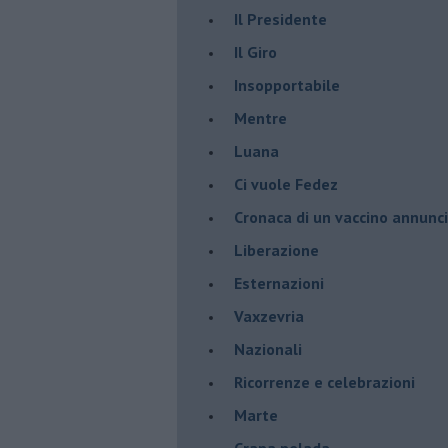
Il Presidente
​Il Giro
Insopportabile
​Mentre
Luana
​Ci vuole Fedez
​Cronaca di un vaccino annunc
​Liberazione
Esternazioni
Vaxzevria
Nazionali
​Ricorrenze e celebrazioni
Marte
​Crapa pelada