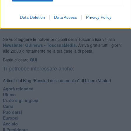
Libero Venturi
Data Deletion
Data Access
Privacy Policy
Se vuoi leggere le notizie principali della Toscana iscriviti alla
Newsletter QUInews - ToscanaMedia.
Arriva gratis tutti i giorni
alle 20:00 direttamente nella tua casella di posta.
Basta cliccare
QUI
Ti potrebbe interessare anche:
Articoli dal Blog “Pensieri della domenica” di Libero Venturi
​Agorà reloaded
Ultimo
​L’urlo e gli inglesi
Carrà
Può darsi
Europei
Acciaio
Il Presidente