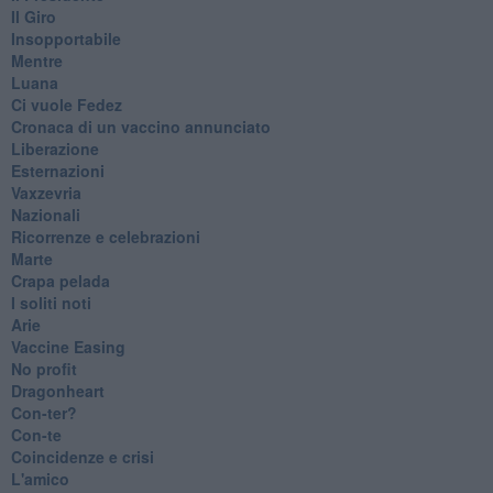
​Il Giro
Insopportabile
​Mentre
Luana
​Ci vuole Fedez
​Cronaca di un vaccino annunciato
​Liberazione
Esternazioni
Vaxzevria
Nazionali
​Ricorrenze e celebrazioni
Marte
​Crapa pelada
​I soliti noti
Arie
​Vaccine Easing
No profit
Dragonheart
Con-ter?
​Con-te
Coincidenze e crisi
L'amico