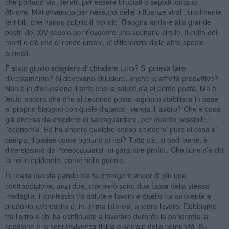
che portano via i feretri per essere bruciati o sepolti lontano.
Altrove. Mai avvenuto per nessuna delle influenze virali, similmente
terribili, che hanno colpito il mondo. Bisogna andare alla grande
peste del XIV secolo per rievocare uno scenario simile. Il culto dei
morti e ciò che ci rende umani, ci differenzia dalle altre specie
animali.
È stato giusto scegliere di chiudere tutto? Si poteva fare
diversamente? Si dovevano chiudere, anche le attività produttive?
Non è in discussione il fatto che la salute sia al primo posto. Ma è
lecito ancora dire che al secondo posto -ognuno stabilisca in base
al proprio bisogno con quale distacco- venga il lavoro? Che è cosa
già diversa da chiedere di salvaguardare, per quanto possibile,
l’economia. Ed ha ancora qualche senso chiedersi pure di cosa si
campa, il paese come ognuno di noi? Tutto ciò, si badi bene, è
diversissimo dal “preoccuparsi” di garantire profitti. Che pure c’è chi
fa nelle epidemie, come nelle guerre.
In realtà questa pandemia fa emergere ancor di più una
contraddizione, anzi due, che però sono due facce della stessa
medaglia: il contrasto tra salute e lavoro e quello tra ambiente e
produzione/crescita e, in ultima istanza, ancora lavoro. Dobbiamo
tra l’altro a chi ha continuato a lavorare durante la pandemia la
coesione e la sopravvivenza fisica e sociale della comunità. Su