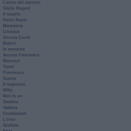
​L’anno del vaccino
Giulio Regeni
​Il rosario
Paolo Rossi
Maradona
Cronaca
​Ancora Covid
​Biden!
In memoria
​Ancora Francesco
Rieccoci
Tenet
Francesco
Suarez
​Il responso
Willy
Non lo so
Destino
Valdera
Commissari
L'orso
Grullaia
Spot