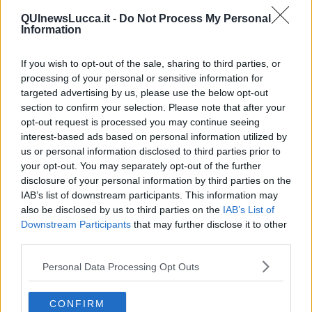
rischiano il lavoro e la casa, quelli che non ce la fanno. Due mali,
spesso collegati, assillano il nostro mondo: come trattiamo gli
QUInewsLucca.it -
Do Not Process My Personal
uomini e come trattiamo la Terra. Tuttavia il pessimismo di quella
Information
poca intelligenza che ho e che mi resta, non esclude l’ottimismo di
quella residua volontà che ancora mi sostiene. E, al di là
If you wish to opt-out of the sale, sharing to third parties, or
dell’insulsa e vanesia notazione personale, l’importante sarebbe
processing of your personal or sensitive information for
che ciò riguardasse ognuno di noi. E tutti noi, insieme. Più o meno
targeted advertising by us, please use the below opt-out
audaci. Anche se è vero che “audaces fortuna iuvat”. Ma fa troppo
section to confirm your selection. Please note that after your
D’Annunzio, per i miei gusti. Che poi sarebbe “audentis”, Eneide. Di
opt-out request is processed you may continue seeing
Virgilio, quello che accompagnava e guidava Dante. Buona
interest-based ads based on personal information utilized by
domenica e buona fortuna.
us or personal information disclosed to third parties prior to
Libero Venturi
your opt-out. You may separately opt-out of the further
Pontedera, 29 Marzo 2020
disclosure of your personal information by third parties on the
IAB’s list of downstream participants. This information may
_____________________
also be disclosed by us to third parties on the
IAB’s List of
Il 25 Marzo è stata la giornata designata per celebrare la figura di
Downstream Participants
that may further disclose it to other
Dante, nella data indicata come inizio del suo viaggio letterario e
third parties.
allegorico nell’oltretomba. Le brevi citazioni virgolettate in corsivo
sono dalla Divina Commedia, nell’ordine: Inferno canto XXXIV,
Personal Data Processing Opt Outs
Purgatorio canto I e canto XVI, Inferno canto XXXIII, Paradiso canto
II.
CONFIRM