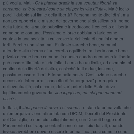
più voglia. Mai.
«
Or ti piaccia gradir la sua venuta:/ libertà va
cercando, ch’è sì cara,/ come sa chi per lei vita rifiuta»
. Ma è lecito
porci il dubbio sul limite della libertà? Personalmente direi di sì, ma
non per opporci alle misure del governo che si giustificano in nome
della tutela della salute pubblica e introducono il concetto di libertà
come bene comune. Possiamo e forse dobbiamo farlo come
cautela in una società in cui cresce la richiesta di uomini e poteri
forti. Perché non si sa mai. Piuttosto sarebbe bene, semmai,
attendere alla ricerca di un coretto equilibrio tra libertà come bene
privato e come bene comune: in questo quadro nemmeno la libertà
può essere illimitata e indefinita. La mia ha un limite, ad esempio, al
confine della libertà dell’altro, cosicché tutti e due, insieme,
possiamo essere liberi. E forse nella nostra Costituzione sarebbe
necessario introdurre il concetto di “emergenza” per regolare,
nell’eventualità, chi e come, dei vari poteri dello Stato, deve
legittimamente governarla.
«Le leggi son, ma chi pon mano ad
esse?»
In Italia, il
«bel paese là dove 'l sì suona»,
è stata la prima volta che
un’emergenza viene affrontata con DPCM, Decreti del Presidente
del Consiglio, e non, più collegialmente, con Decreti Legge del
Parlamento i cui rappresentanti sono rimasti più defilati, quando
invece avrebbero dovuto essere in prima linea, così come lo sono