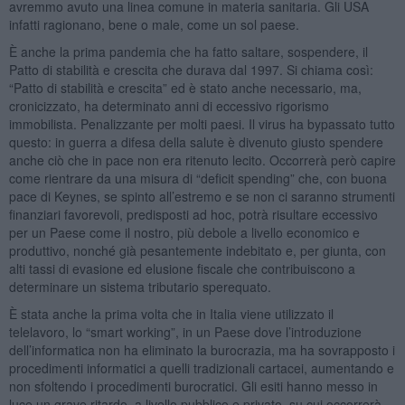
avremmo avuto una linea comune in materia sanitaria. Gli USA
infatti ragionano, bene o male, come un sol paese.
È anche la prima pandemia che ha fatto saltare, sospendere, il
Patto di stabilità e crescita che durava dal 1997. Si chiama così:
“Patto di stabilità e crescita” ed è stato anche necessario, ma,
cronicizzato, ha determinato anni di eccessivo rigorismo
immobilista. Penalizzante per molti paesi. Il virus ha bypassato tutto
questo: in guerra a difesa della salute è divenuto giusto spendere
anche ciò che in pace non era ritenuto lecito. Occorrerà però capire
come rientrare da una misura di “deficit spending” che, con buona
pace di Keynes, se spinto all’estremo e se non ci saranno strumenti
finanziari favorevoli, predisposti ad hoc, potrà risultare eccessivo
per un Paese come il nostro, più debole a livello economico e
produttivo, nonché già pesantemente indebitato e, per giunta, con
alti tassi di evasione ed elusione fiscale che contribuiscono a
determinare un sistema tributario sperequato.
È stata anche la prima volta che in Italia viene utilizzato il
telelavoro, lo “smart working”, in un Paese dove l’introduzione
dell’informatica non ha eliminato la burocrazia, ma ha sovrapposto i
procedimenti informatici a quelli tradizionali cartacei, aumentando e
non sfoltendo i procedimenti burocratici. Gli esiti hanno messo in
luce un grave ritardo, a livello pubblico e privato, su cui occorrerà