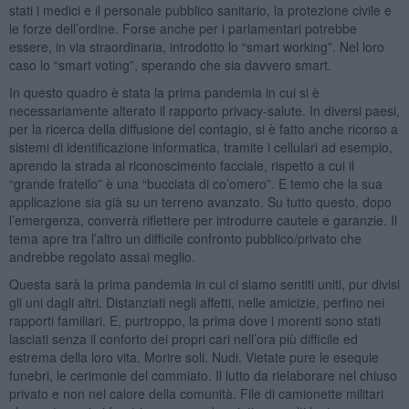
stati i medici e il personale pubblico sanitario, la protezione civile e
le forze dell’ordine. Forse anche per i parlamentari potrebbe
essere, in via straordinaria, introdotto lo “smart working”. Nel loro
caso lo “smart voting”, sperando che sia davvero smart.
In questo quadro è stata la prima pandemia in cui si è
necessariamente alterato il rapporto privacy-salute. In diversi paesi,
per la ricerca della diffusione del contagio, si è fatto anche ricorso a
sistemi di identificazione informatica, tramite i cellulari ad esempio,
aprendo la strada al riconoscimento facciale, rispetto a cui il
“grande fratello” è una “bucciata di co’omero”. E temo che la sua
applicazione sia già su un terreno avanzato. Su tutto questo, dopo
l’emergenza, converrà riflettere per introdurre cautele e garanzie. Il
tema apre tra l’altro un difficile confronto pubblico/privato che
andrebbe regolato assai meglio.
Questa sarà la prima pandemia in cui ci siamo sentiti uniti, pur divisi
gli uni dagli altri. Distanziati negli affetti, nelle amicizie, perfino nei
rapporti familiari. E, purtroppo, la prima dove i morenti sono stati
lasciati senza il conforto dei propri cari nell’ora più difficile ed
estrema della loro vita. Morire soli. Nudi. Vietate pure le esequie
funebri, le cerimonie del commiato. Il lutto da rielaborare nel chiuso
privato e non nel calore della comunità. File di camionette militari