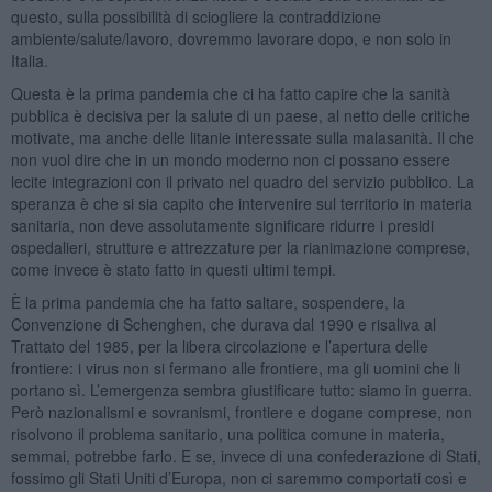
questo, sulla possibilità di sciogliere la contraddizione
ambiente/salute/lavoro, dovremmo lavorare dopo, e non solo in
Italia.
Questa è la prima pandemia che ci ha fatto capire che la sanità
pubblica è decisiva per la salute di un paese, al netto delle critiche
motivate, ma anche delle litanie interessate sulla malasanità. Il che
non vuol dire che in un mondo moderno non ci possano essere
lecite integrazioni con il privato nel quadro del servizio pubblico. La
speranza è che si sia capito che intervenire sul territorio in materia
sanitaria, non deve assolutamente significare ridurre i presidi
ospedalieri, strutture e attrezzature per la rianimazione comprese,
come invece è stato fatto in questi ultimi tempi.
È la prima pandemia che ha fatto saltare, sospendere, la
Convenzione di Schenghen, che durava dal 1990 e risaliva al
Trattato del 1985, per la libera circolazione e l’apertura delle
frontiere: i virus non si fermano alle frontiere, ma gli uomini che li
portano sì. L’emergenza sembra giustificare tutto: siamo in guerra.
Però nazionalismi e sovranismi, frontiere e dogane comprese, non
risolvono il problema sanitario, una politica comune in materia,
semmai, potrebbe farlo. E se, invece di una confederazione di Stati,
fossimo gli Stati Uniti d’Europa, non ci saremmo comportati così e