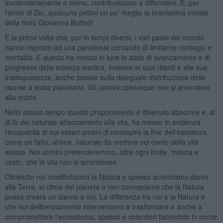
involontariamente o meno, contribuiscono a diffondere. E, per
l’amor di Dio, qualcuno pettini un po’ meglio la bravissima inviata
della tivvù Giovanna Botteri!
È la prima volta che, pur in tempi diversi, i vari paesi del mondo
hanno risposto ad una pandemia cercando di limitarne contagio e
mortalità. E questo ha messo in luce lo stato di avanzamento e di
progresso della scienza medica, insieme ai suoi ritardi e alle sue
inadeguatezze, anche basate sulla diseguale distribuzione delle
risorse a scala planetaria. Gli uomini comunque non si arrendono
alla morte.
Nello stesso tempo questo proponimento è divenuto abnorme e, al
di là del naturale attaccamento alla vita, ha messo in evidenza
l’incapacità di noi esseri umani di concepire la fine dell’esistenza
come un fatto, ahimè, naturale da mettere nel conto della vita
stessa. Noi uomini pretenderemmo, oltre ogni limite, misura e
costo, che la vita non si arrendesse.
Oltretutto noi modifichiamo la Natura e spesso arrechiamo danni
alla Terra, al clima del pianeta e non concepiamo che la Natura
possa creare un danno a noi. La differenza tra noi e la Natura è
che noi deliberatamente interveniamo a trasformare e anche a
compromettere l’ecosistema, spesso e volentieri facendolo in nome