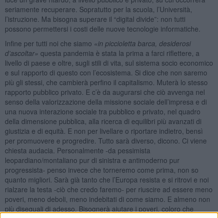
seriamente recuperare. Sopratutto per la scuola, l’Università,
l’istruzione. Ma bisogna superare il “digital divide”: non tutti
possono permettersi i costi delle nuove tecnologie informatiche.
Infine per tutti noi che siamo
«in piccioletta barca, desiderosi
d’ascoltar»
questa pandemia è stata la prima a farci riflettere, a
livello di paese e oltre, sugli stili di vita, sul sistema socio economico
e sul rapporto di questo con l’ecosistema. Si dice che non saremo
più gli stessi, che cambierà perfino il capitalismo. Muterà lo stesso
rapporto pubblico privato. E c’è da augurarsi che ciò avvenga nel
senso della valorizzazione della missione sociale dell’impresa e di
una nuova interazione sociale tra pubblico e privato, nel quadro
della dimensione pubblica, alla ricerca di equilibri più avanzati di
giustizia e di equità. E non per livellare o riportare indietro, bensì
per promuovere e progredire. Tutto sarà diverso, dicono. Ci viene
chiesta audacia. Personalmente -da pessimista
leopardiano/montaliano pur di sinistra e antimoderno pur
progressista- penso invece che torneremo come prima, non so
quanto migliori. Sarà già tanto che l’Europa resista e si ritrovi e noi
rialzare la testa -ciò che credo faremo- per riuscire ad essere meno
poveri, meno deboli, meno indebitati di come siamo. E almeno non
più diseguali di adesso. Bisognerà aiutare i poveri, coloro che