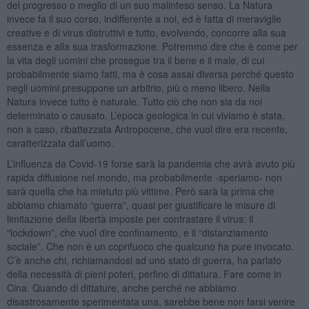
del progresso o meglio di un suo malinteso senso. La Natura
invece fa il suo corso, indifferente a noi, ed è fatta di meraviglie
creative e di virus distruttivi e tutto, evolvendo, concorre alla sua
essenza e alla sua trasformazione. Potremmo dire che è come per
la vita degli uomini che prosegue tra il bene e il male, di cui
probabilmente siamo fatti, ma è cosa assai diversa perché questo
negli uomini presuppone un arbitrio, più o meno libero. Nella
Natura invece tutto è naturale. Tutto ciò che non sia da noi
determinato o causato. L’epoca geologica in cui viviamo è stata,
non a caso, ribattezzata Antropocene, che vuol dire era recente,
caratterizzata dall’uomo.
L’influenza da Covid-19 forse sarà la pandemia che avrà avuto più
rapida diffusione nel mondo, ma probabilmente -speriamo- non
sarà quella che ha mietuto più vittime. Però sarà la prima che
abbiamo chiamato “guerra”, quasi per giustificare le misure di
limitazione della libertà imposte per contrastare il virus: il
“lockdown”, che vuol dire confinamento, e il “distanziamento
sociale”. Che non è un coprifuoco che qualcuno ha pure invocato.
C’è anche chi, richiamandosi ad uno stato di guerra, ha parlato
della necessità di pieni poteri, perfino di dittatura. Fare come in
Cina. Quando di dittature, anche perché ne abbiamo
disastrosamente sperimentata una, sarebbe bene non farsi venire