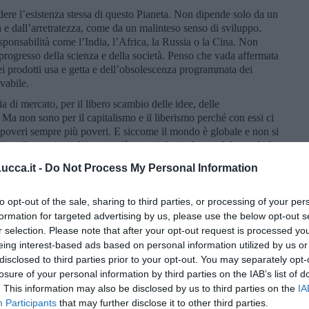
dere l’esistenza stessa di questo Pianeta. Non dipende solo da un
à e dall’arretratezza, come da un malinteso senso di sviluppo.
ponsabilità come l’India, l’Africa, la Russia o la Cina. Non
l progresso della scienza e della società. Penso che vada affermata
ei prodotti usa e getta e dell’obsolescenza programmata dei
vabile.
 di mercato, per il libero scambio delle idee, delle
Ma non sono per il capitalismo e il liberismo perché con essi ci
i poveri sempre più poveri. E siccome il mondo è globale e non si
cita e il progresso dei paesi più poveri, la ricchezza del mondo ha
 Perché la ricchezza del mondo è data. Può crescere solo
cca.it -
Do Not Process My Personal Information
o e tecnologico lo consentono. La crisi è proprio questa: le
isfatte, non con una distribuzione equa e con un prelievo
li, ma sopratutto a danno dei paesi ad economia debole e dei ceti
to opt-out of the sale, sharing to third parties, or processing of your per
a scapito dei ceti medi che si impoveriscono e s’incazzano. I
formation for targeted advertising by us, please use the below opt-out s
imoniale e le loro ricchezze finanziarie crescono velocemente e
r selection. Please note that after your opt-out request is processed y
o sono la risposta all’incapacità del mondo di darsi nuove
eing interest-based ads based on personal information utilized by us or
a caduta dei blocchi contrapposti. La promessa della
disclosed to third parties prior to your opt-out. You may separately opt-
 sicurezza sociale, non si è avverata e tutti si scagliano contro
losure of your personal information by third parties on the IAB’s list of
 nella sua forma rappresentativa e delegata. Che invece, non è
. This information may also be disclosed by us to third parties on the
IA
democrazia diretta o per via informatica te la raccomando... Sono
Participants
that may further disclose it to other third parties.