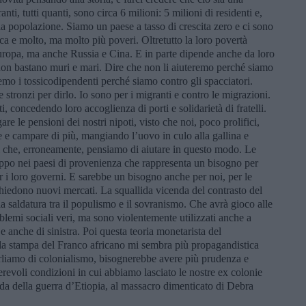
nti, tutti quanti, sono circa 6 milioni: 5 milioni di residenti e,
lla popolazione. Siamo un paese a tasso di crescita zero e ci sono
ica e molto, ma molto più poveri. Oltretutto la loro povertà
uropa, ma anche Russia e Cina. E in parte dipende anche da loro
 non bastano muri e mari. Dire che non li aiuteremo perché siamo
emo i tossicodipendenti perché siamo contro gli spacciatori.
 stronzi per dirlo. Io sono per i migranti e contro le migrazioni.
 concedendo loro accoglienza di porti e solidarietà di fratelli.
are le pensioni dei nostri nipoti, visto che noi, poco prolifici,
e campare di più, mangiando l’uovo in culo alla gallina e
i che, erroneamente, pensiamo di aiutare in questo modo. Le
ppo nei paesi di provenienza che rappresenta un bisogno per
 i loro governi. E sarebbe un bisogno anche per noi, per le
hiedono nuovi mercati. La squallida vicenda del contrasto del
a saldatura tra il populismo e il sovranismo. Che avrà gioco alle
roblemi sociali veri, ma sono violentemente utilizzati anche a
e anche di sinistra. Poi questa teoria monetarista del
 la stampa del Franco africano mi sembra più propagandistica
 parliamo di colonialismo, bisognerebbe avere più prudenza e
evoli condizioni in cui abbiamo lasciato le nostre ex colonie
arda della guerra d’Etiopia, al massacro dimenticato di Debra