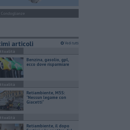
Condoglianze
imi articoli
Vedi tutti
ttualità
​Benzina, gasolio, gpl,
ecco dove risparmiare
ttualità
Retiambiente, M5S:
"Nessun legame con
Giacetti"
ttualità
Retiambiente, il dopo