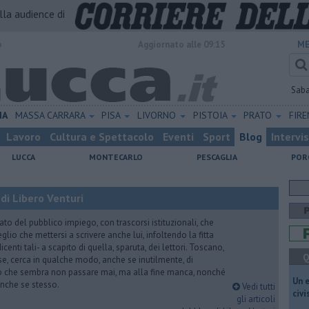
alla audience di
o
Aggiornato alle 09:15
ME
Sab
IA
MASSA CARRARA
PISA
LIVORNO
PISTOIA
PRATO
FIR
Lavoro
Cultura e Spettacolo
Eventi
Sport
Blog
Intervi
LUCCA
MONTECARLO
PESCAGLIA
POR
di Libero Venturi
ato del pubblico impiego, con trascorsi istituzionali, che
lio che mettersi a scrivere anche lui, infoltendo la fitta
dicenti tali- a scapito di quella, sparuta, dei lettori. Toscano,
Q
e, cerca in qualche modo, anche se inutilmente, di
o che sembra non passare mai, ma alla fine manca, nonché
​Un 
, anche se stesso.
Vedi tutti
civ
gli articoli