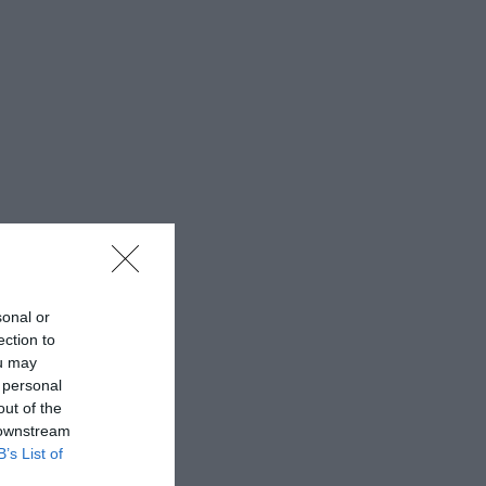
sonal or
ection to
ou may
 personal
out of the
 downstream
B’s List of