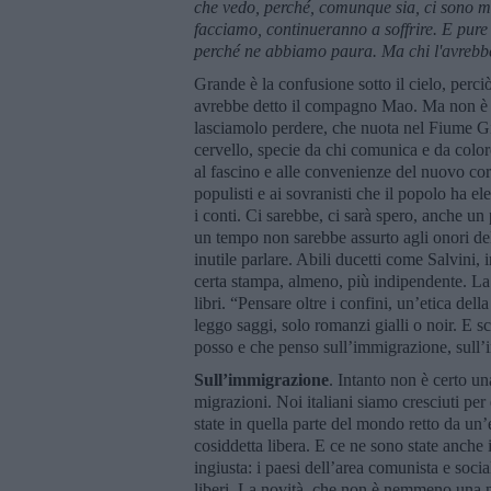
che vedo, perché, comunque sia, ci sono mi
facciamo, continueranno a soffrire. E pure 
perch
é
ne abbiamo paura. Ma chi l'avrebbe
Grande è la confusione sotto il cielo, perciò
avrebbe detto il compagno Mao. Ma non è c
lasciamolo perdere, che nuota nel Fiume Gia
cervello, specie da chi comunica e da color
al fascino e alle convenienze del nuovo cor
populisti e ai sovranisti che il popolo ha 
i conti. Ci sarebbe, ci sarà spero, anche un
un tempo non sarebbe assurto agli onori d
inutile parlare. Abili ducetti come Salvini, i
certa stampa, almeno, più indipendente. La 
libri. “Pensare oltre i confini, un’etica d
leggo saggi, solo romanzi gialli o noir. E 
posso e che penso sull’immigrazione, sull
Sull’immigrazione
. Intanto non è certo u
migrazioni. Noi italiani siamo cresciuti per
state in quella parte del mondo retto da un
cosiddetta libera. E ce ne sono state anche 
ingiusta: i paesi dell’area comunista e soci
liberi. La novità, che non è nemmeno una no