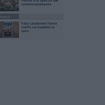
Fortini e lo spettro del
commissariamento
ronaca
Falsi carabinieri fanno
truffe coi bambini in
auto