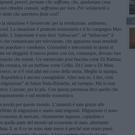
granti, poveri, persone che soffrono,
che
, qualunque cosa
noi cittadini comuni, soffriamo per loro. Per solidarietà o
 detto che saremmo finiti così?
C
 la situazione è favorevole: per la rivoluzione, sottinteso,
osì. La situazione è piuttosto reazionaria e il fu compagno Mao
llo. L’importante è non farsi “infrascare”, né “infiascare” il
o che comunicano per televisione, che appaiono assai sensibili
so popolare e vandeano. Giornalisti e telecronisti in quota ai
eletto ed eleggerà: il nuovo potere con cui, comunque, devono fare
 popolo che resiste. Un mentecatto post fascista come Di Battista,
ella cronaca, né un buffone come Grillo. Di Conte o Di Maio
nvece, se n’è visti altri nel corso della storia. Meglio la stampa,
Repubblica è ancora consigliabile. Altro non so. Libri, certi
ella migrazione” di Julian Nida-Rümelin, ad esempio. Ma io non
scrivo. Cazzate, per lo più. Con questa premessa dico quello che
’inquinamento e sul modello economico.
na novità per questo mondo. L’umanità è nata grazie alle
 effetto di migrazioni e siamo stati migranti. Migrazioni ci sono
’economia di mercato, chiaramente ingiusta, capitalista e
in quella parte del mondo ad economia di stato, altrettanto
alista. E se lì ce ne sono state meno è perché non erano paesi
vità pensando alla storia, è farci credere che ciò sia una