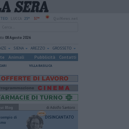
25°
37°
TEO:
LUCCA
QuiNews.net
ato
08 Agosto 2026
ENZE
SIENA
AREZZO
GROSSETO
ste
Animali
Pubblicità
Contatti
CARI
VILLA BASILICA
ui Blog
di Adolfo Santoro
DISINCANTATO
esempio di
ismo