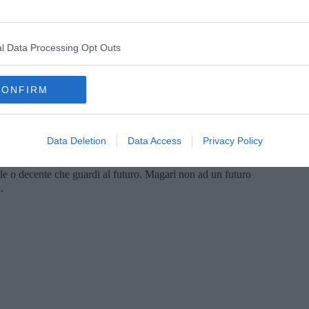
e l’uguaglianza, in un sistema libero e democratico, ma non per
uccessi di tale sistema. Credo nell’integrazione tra pubblico e
ennio.
l Data Processing Opt Outs
nno più fascino delle risposte. Le risposte spesso sono troppo
 cambiare i nomi delle idee e delle cose, se non vanno più di
rinnovati. Ovviamente sono punti di vista. E ogni punto di vista
CONFIRM
a” un punto. Al di là dello schematismo dell’esposizione, il mio
 mi fa venire i brividi, mi piacciono i “se” e i “ma”, in genere.
ettare le idee altrui, ad arrestarmi davanti al segreto di ogni
iscutere prima di condannare. E poiché sono in vena di
Data Deletion
Data Access
Privacy Policy
rflua: detesto i fanatici con tutta l'anima”. Così il mio pensiero,
n debole. Debole sono io. Cerco solo di armeggiare ad una
le o decente che guardi al futuro. Magari non ad un futuro
.