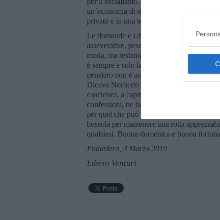
per il socialismo, per la giustizia sociale 
un’economia di stato, dopo un secolo di ins
privato e in una terza via per il nuovo mill
Persona
Le domande e i dubbi sono più leggeri e ha
asseverative, pesanti. Comunque si possono
moda, ma restano i concetti e quelli vanno 
è sempre e solo la vista “di” un punto o “d
pensiero non è assoluto. Odio l’assolutismo,
Diceva Norberto Bobbio: “Ho imparato a risp
coscienza, a capire prima di discutere, a d
confessioni, ne faccio ancora una, forse supe
per quel che può valere, è relativo, ma no
bussola per mantenere una rotta apprezzabi
qualsiasi. Buona domenica e buona fortuna
Pontedera, 3 Marzo 2019
Libero Venturi