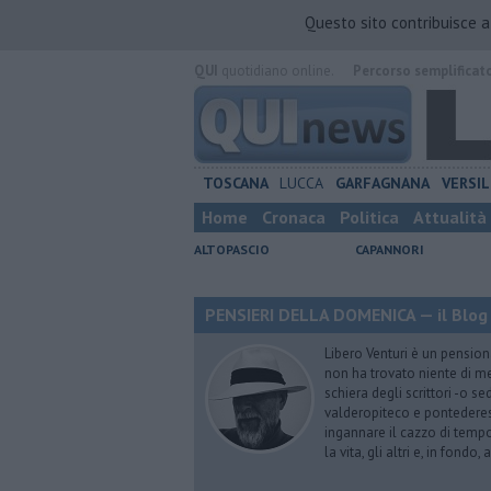
Questo sito contribuisce 
QUI
quotidiano online.
Percorso semplificat
TOSCANA
LUCCA
GARFAGNANA
VERSIL
Home
Cronaca
Politica
Attualità
ALTOPASCIO
CAPANNORI
PENSIERI DELLA DOMENICA — il Blog 
Libero Venturi è un pension
non ha trovato niente di meg
schiera degli scrittori -o se
valderopiteco e pontederes
ingannare il cazzo di temp
la vita, gli altri e, in fondo