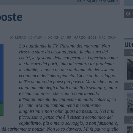
del blog di Libero Venturi
poste
QUI
DI LIBERO VENTURI - DOMENICA
03 MARZO 2019
ORE 09:34
Ult
Sto guardando la TV. Parlano dei migranti. Non
riesco a stare da nessuna parte: la chiusura dei
A
centri, la gestione delle cooperative, l'apertura come
la chiusura dei porti, tutto mi sembra un problema
insolubile, se non con un cambiamento del sistema
economico dell'intero pianeta. Cioè con lo sviluppo
dell'economia dei paesi più poveri. Ma anche con un
A
cambiamento degli attuali modelli di sviluppo, India
e Cina comprese, che stanno contribuendo
all'inquinamento dell'ambiente in modo catastrofico
per tutti. Ma tali cambiamenti mi sembrano
lunghissimi e non voluti quasi da nessuno. Nel mio
piccolissimo penso che è il sistema economico del
A
capitalismo, più o meno selvaggio, a non funzionare,
i d
à
carinamente notizia. Non lo so davvero. Mi fa paura quello