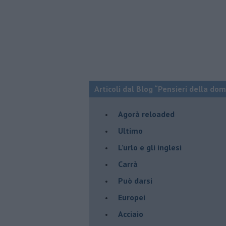
Articoli dal Blog “Pensieri della dom
​Agorà reloaded
Ultimo
​L’urlo e gli inglesi
Carrà
Può darsi
Europei
Acciaio