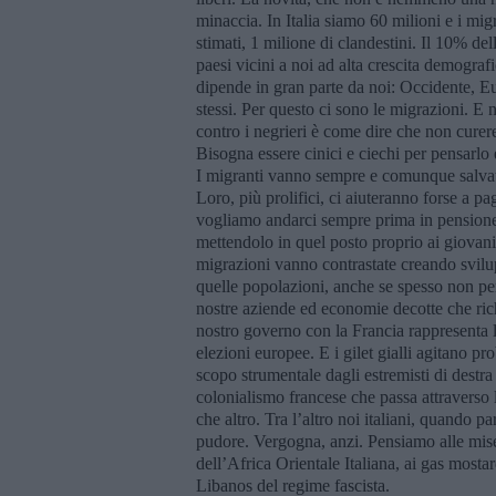
minaccia. In Italia siamo 60 milioni e i migra
stimati, 1 milione di clandestini. Il 10% de
paesi vicini a noi ad alta crescita demograf
dipende in gran parte da noi: Occidente, E
stessi. Per questo ci sono le migrazioni. E
contro i negrieri è come dire che non curer
Bisogna essere cinici e ciechi per pensarlo e
I migranti vanno sempre e comunque salvati,
Loro, più prolifici, ci aiuteranno forse a pag
vogliamo andarci sempre prima in pensione 
mettendolo in quel posto proprio ai giovan
migrazioni vanno contrastate creando svilu
quelle popolazioni, anche se spesso non per
nostre aziende ed economie decotte che ric
nostro governo con la Francia rappresenta l
elezioni europee. E i gilet gialli agitano p
scopo strumentale dagli estremisti di destra 
colonialismo francese che passa attraverso
che altro. Tra l’altro noi italiani, quando
pudore. Vergogna, anzi. Pensiamo alle miser
dell’Africa Orientale Italiana, ai gas most
Libanos del regime fascista.