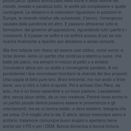
piccoli pezzi, questo atomizzassi della storia e della visione del
mondo, investe e paralizza tutto: le scelte più complessive e quelle
contingenti. Le divisioni e le indecisioni riguardano le posizioni in
Europa, le vicende relative alle autostrade, il lavoro, l’emergenza
causata dalla pandemia ed altro. E passano attraverso tutte le
formazioni: dal governo all’opposizione, riguardando tutti i partiti e i
movimenti. E il paese ne soffre e ne soffrirà ancora di più se non
riuscirà finalmente a ripartire con decisione e senso comune.
Alla fine tuttavia non riesco ad essere così cattivo, come vorrei -e
forse dovrei- verso un partito che continua a starmi a cuore, che
batte più piano, ma sempre in mezzo al petto e a sinistra.
Concluderò allora con un ardito e convergente parallelo. A noi
pontederesi i due commissari ricordano la vicenda dei due proposti.
Una coppia di fatto pure loro. Bravi entrambi, ma non andò a finire
bene: uno si ritirò e l’altro si spretò. Poi è arrivato Don Piero, da
solo, che è un bravo sacerdote e un buon pastore. Lasciatevelo
dire, senza alcun diritto, da un non credente. Perché forse anche in
un partito plurale diversi possono essere le provenienze e gli
orientamenti, ma se un’anima esiste -e deve esistere- bisogna che
sia unica. O è meglio che lo sia. E allora, senza mescolare sacro e
profano, traiamone comunque buoni auspici e speriamo bene
anche per il PD e per i DEM. Buona domenica e buona fortuna.