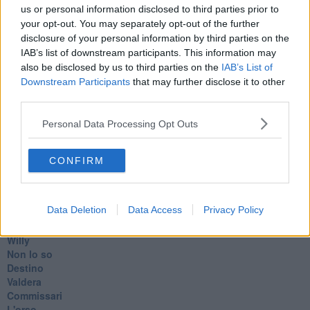
Coincidenze e crisi
us or personal information disclosed to third parties prior to
L'amico
your opt-out. You may separately opt-out of the further
​L’anno del vaccino
disclosure of your personal information by third parties on the
Giulio Regeni
IAB’s list of downstream participants. This information may
​Il rosario
also be disclosed by us to third parties on the
IAB’s List of
Paolo Rossi
Downstream Participants
that may further disclose it to other
Maradona
third parties.
Cronaca
​Ancora Covid
Personal Data Processing Opt Outs
​Biden!
In memoria
​Ancora Francesco
CONFIRM
Rieccoci
Tenet
Francesco
Data Deletion
Data Access
Privacy Policy
Suarez
​Il responso
Willy
Non lo so
Destino
Valdera
Commissari
L'orso