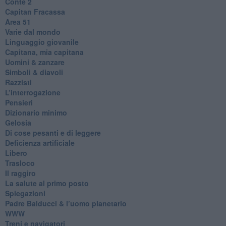
​Conte 2
​Capitan Fracassa
​Area 51
Varie dal mondo
​Linguaggio giovanile
​Capitana, mia capitana
Uomini & zanzare
​Simboli & diavoli
Razzisti
​L’interrogazione
Pensieri
​Dizionario minimo
Gelosia
Di cose pesanti e di leggere
​Deficienza artificiale
Libero
Trasloco
Il raggiro
​La salute al primo posto
Spiegazioni
Padre Balducci & l’uomo planetario
WWW
​Treni e navigatori