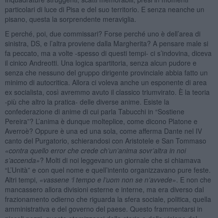
particolari di luce di Pisa e del suo territorio. E senza neanche un
pisano, questa la sorprendente meraviglia.
E perché, poi, due commissari? Forse perché uno è dell’area di
sinistra, DS, e l’altra proviene dalla Margherita? A pensare male si
fa peccato, ma a volte -spesso di questi tempi- ci s’indovina, diceva
il cinico Andreotti. Una logica spartitoria, senza alcun pudore e
senza che nessuno del gruppo dirigente provinciale abbia fatto un
minimo di autocritica. Allora ci voleva anche un esponente di area
ex socialista, così avremmo avuto il classico triumvirato. È la teoria
-più che altro la pratica- delle diverse anime. Esiste la
confederazione di anime di cui parla Tabucchi in “Sostiene
Pereira”? L’anima è dunque molteplice, come dicono Platone e
Averroè? Oppure è una ed una sola, come afferma Dante nel IV
canto del Purgatorio, schierandosi con Aristotele e San Tommaso
«contra quello error che crede ch
’
un
’
anima sovr
’
altra in noi
s
’
accenda»
? Molti di noi leggevano un giornale che si chiamava
“L’Unità” e con quel nome e quell’intento organizzavano pure feste.
Altri tempi,
«vassene
‘
l tempo e l
’
uom non se n
’
avvede»
. E non che
mancassero allora divisioni esterne e interne, ma era diverso dal
frazionamento odierno che riguarda la sfera sociale, politica, quella
amministrativa e del governo del paese. Questo frammentarsi in