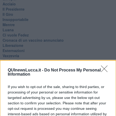
Acciaio
Il Presidente
​Il Giro
Insopportabile
​Mentre
Luana
​Ci vuole Fedez
​Cronaca di un vaccino annunciato
​Liberazione
Esternazioni
Vaxzevria
Nazionali
​Ricorrenze e celebrazioni
QUInewsLucca.it -
Do Not Process My Personal
Marte
Information
​Crapa pelada
​I soliti noti
Arie
If you wish to opt-out of the sale, sharing to third parties, or
​Vaccine Easing
processing of your personal or sensitive information for
No profit
targeted advertising by us, please use the below opt-out
Dragonheart
section to confirm your selection. Please note that after your
Con-ter?
opt-out request is processed you may continue seeing
​Con-te
interest-based ads based on personal information utilized by