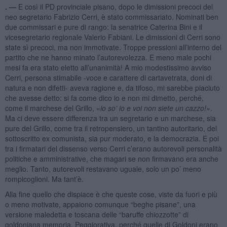
. —
E così il PD provinciale pisano, dopo le dimissioni precoci del
neo segretario Fabrizio Cerri, è stato commissariato. Nominati ben
due commissari e pure di rango: la senatrice Caterina Bini e il
vicesegretario regionale Valerio Fabiani. Le dimissioni di Cerri sono
state sì precoci, ma non immotivate. Troppe pressioni all’interno del
partito che ne hanno minato l’autorevolezza. E meno male pochi
mesi fa era stato eletto all’unanimità! A mio modestissimo avviso
Cerri, persona stimabile -voce e carattere di cartavetrata, doni di
natura e non difetti- aveva ragione e, da tifoso, mi sarebbe piaciuto
che avesse detto: si fa come dico io e non mi dimetto, perché,
come il marchese del Grillo,
«io so’ io e voi non siete un cazzo!»
.
Ma ci deve essere differenza tra un segretario e un marchese, sia
pure del Grillo, come tra il retropensiero, un tantino autoritario, del
sottoscritto ex comunista, sia pur moderato, e la democrazia. E poi
tra i firmatari del dissenso verso Cerri c’erano autorevoli personalità
politiche e amministrative, che magari se non firmavano era anche
meglio. Tanto, autorevoli restavano uguale, solo un po’ meno
rompicoglioni. Ma tant’è.
Alla fine quello che dispiace è che queste cose, viste da fuori e più
o meno motivate, appaiono comunque “beghe pisane”, una
versione maledetta e toscana delle “baruffe chiozzotte” di
goldoniana memoria. Peggiorativa, perché quelle di Goldoni erano