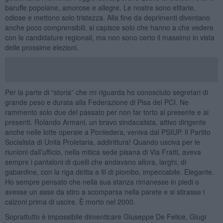
baruffe popolane, amorose e allegre. Le nostre sono elitarie,
odiose e mettono solo tristezza. Alla fine da deprimenti diventano
anche poco comprensibili, si capisce solo che hanno a che vedere
con le candidature regionali, ma non sono certo il massimo in vista
delle prossime elezioni.
Per la parte di “storia” che mi riguarda ho conosciuto segretari di
grande peso e durata alla Federazione di Pisa del PCI. Ne
rammento solo due del passato per non far torto al presente e ai
presenti. Rolando Armani, un bravo sindacalista, attivo dirigente
anche nelle lotte operaie a Pontedera, veniva dal PSIUP. Il Partito
Socialista di Unità Proletaria, addirittura! Quando usciva per le
riunioni dall’ufficio, nella mitica sede pisana di Via Fratti, aveva
sempre i pantaloni di quelli che andavano allora, larghi, di
gabardine, con la riga diritta a fil di piombo, impeccabile. Elegante.
Ho sempre pensato che nella sua stanza rimanesse in piedi o
avesse un asse da stiro a scomparsa nella parete e si stirasse i
calzoni prima di uscire. È morto nel 2000.
Soprattutto è impossibile dimenticare Giuseppe De Felice, Giugi