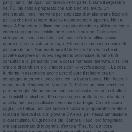
per gli amici, dei quali non facevo certo parte. È stato il segretario
del PCI più colto e preparato che abbiamo mai avuto. Un
intellettuale. I suoi interventi per ampiezza di analisi erano lezioni di
politica che non sempre riuscivo a comprendere appieno. Non a
caso. A Pontedera ci disse che la nostra direzione politica era come
vedere una partita di calcio, però senza il pallone. Cioè senza i
collegamenti con la società, i ceti medi e l’allora mitica classe
operaia. Che ora vota pure Lega. E forse è colpa anche nostra. Si
dimisero in tanti. Non era tenero il De Felice. Una volta che si
dovette scegliere un nuovo segretario provinciale, fummo tutti
consultati e io, pensando che la cosa rimanesse riservata, dissi che
era ora di cambiare e di chiuderla con
«i vecchi barbogi»
. La cosa
fu riferita in assemblea anche perché pure il relatore era un
compagno autorevole, vecchio e con la barba bianca. Non fecero il
nome, ma tutti sapevano. Non che De Felice non fosse vecchio e
pure barbogio. Ma nemmeno che io non fossi un emerito citrullo e
un irresistibile bischero. Me ne accorgo soprattutto ora, diventato
anch’io, nel mio piccolissimo, vecchio e barbogio. Ce ne fossero
oggi di De Felice, uno che faceva incazzare gli apparati fiorentini e
romani e faceva il culo al giovane D’Alema, per stessa ammissione
di quest’ultimo. Giugi non c’è più. Comprai il suo libro fotografico,
era appassionato di fotografia, s’intitola “Pisa, bella ancora”.
Inquadrature struggenti, scatti memorabili, presi in momenti