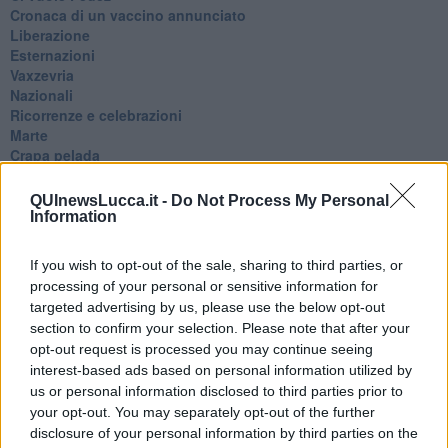
​Cronaca di un vaccino annunciato
​Liberazione
Esternazioni
Vaxzevria
Nazionali
​Ricorrenze e celebrazioni
Marte
​Crapa pelada
​I soliti noti
Arie
QUInewsLucca.it -
Do Not Process My Personal
​Vaccine Easing
Information
No profit
Dragonheart
If you wish to opt-out of the sale, sharing to third parties, or
Con-ter?
processing of your personal or sensitive information for
​Con-te
targeted advertising by us, please use the below opt-out
Coincidenze e crisi
section to confirm your selection. Please note that after your
L'amico
opt-out request is processed you may continue seeing
​L’anno del vaccino
interest-based ads based on personal information utilized by
Giulio Regeni
us or personal information disclosed to third parties prior to
​Il rosario
your opt-out. You may separately opt-out of the further
Paolo Rossi
Maradona
disclosure of your personal information by third parties on the