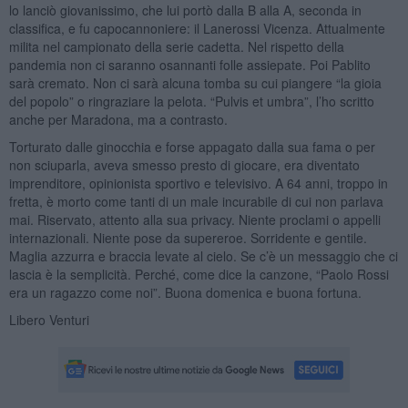
lo lanciò giovanissimo, che lui portò dalla B alla A, seconda in
classifica, e fu capocannoniere: il Lanerossi Vicenza. Attualmente
milita nel campionato della serie cadetta. Nel rispetto della
pandemia non ci saranno osannanti folle assiepate. Poi Pablito
sarà cremato. Non ci sarà alcuna tomba su cui piangere “la gioia
del popolo” o ringraziare la pelota. “Pulvis et umbra”, l’ho scritto
anche per Maradona, ma a contrasto.
Torturato dalle ginocchia e forse appagato dalla sua fama o per
non sciuparla, aveva smesso presto di giocare, era diventato
imprenditore, opinionista sportivo e televisivo. A 64 anni, troppo in
fretta, è morto come tanti di un male incurabile di cui non parlava
mai. Riservato, attento alla sua privacy. Niente proclami o appelli
internazionali. Niente pose da supereroe. Sorridente e gentile.
Maglia azzurra e braccia levate al cielo. Se c’è un messaggio che ci
lascia è la semplicità. Perché, come dice la canzone, “Paolo Rossi
era un ragazzo come noi”. Buona domenica e buona fortuna.
Libero Venturi