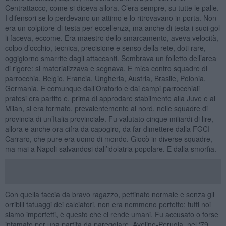
Centrattacco, come si diceva allora. C’era sempre, su tutte le palle.
I difensori se lo perdevano un attimo e lo ritrovavano in porta. Non
era un colpitore di testa per eccellenza, ma anche di testa i suoi gol
li faceva, eccome. Era maestro dello smarcamento, aveva velocità,
colpo d’occhio, tecnica, precisione e senso della rete, doti rare,
oggigiorno smarrite dagli attaccanti. Sembrava un folletto dell’area
di rigore: si materializzava e segnava. E mica contro squadre di
parrocchia. Belgio, Francia, Ungheria, Austria, Brasile, Polonia,
Germania. E comunque dall’Oratorio e dai campi parrocchiali
pratesi era partito e, prima di approdare stabilmente alla Juve e al
Milan, si era formato, prevalentemente al nord, nelle squadre di
provincia di un’Italia provinciale. Fu valutato cinque miliardi di lire,
allora e anche ora cifra da capogiro, da far dimettere dalla FGCI
Carraro, che pure era uomo di mondo. Giocò in diverse squadre,
ma mai a Napoli salvandosi dall’idolatria popolare. E dalla smorfia.
Con quella faccia da bravo ragazzo, pettinato normale e senza gli
orribili tatuaggi dei calciatori, non era nemmeno perfetto: tutti noi
siamo imperfetti, è questo che ci rende umani. Fu accusato o forse
infamato per una partita da pareggiare, Avelino-Perugia, nel ‘79,