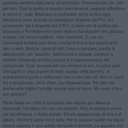
paesano sarebbe stato bene ad entrambe. Onorevole per noi, utile
per loro. Così la partita si trascinò stancamente, nessuno affondava
le azioni e i colpi. Attaccava la profondità, come si dice oggi.
Sembrava come quando un prestigioso dirigente del PCI, ora
scomparso- sia il dirigente che il PCI- ci disse che la politica che
facevamo a Pontedera era come vedere due squadre che giocano
a calcio, ma senza il pallone. Vizio ricorrente. E così noi.
Comunque andava tutto bene e verso la fine si era ancora sullo
zero a zero. Anch’io, come gli altri, tiravo a campare: partita di
allenamento. Un “biscotto”. Sennonché lo stopper cominciò a
sfottere chiedendo se fossi proprio io il capocannoniere del
campionato. Così, siccome per sua sfortuna lo ero, la prima palla
che capitò in area la presi di testa -questa volta davvero- la
scaraventai in porta e vaffanculo! Uno a zero per noi. Non so come
finì il campionato, chi lo vinse, ma chissenefrega. Per dire che
anche nelle migliori famiglie queste cose si fanno. Ma come si fa a
non giocare?
Paolo Rossi nel 1999 fu candidato alle elezioni per Alleanza
Nazionale; l’ho detto che non era perfetto. Però si impegnò anche
per beneficenza, a livello sociale. Ed era appassionato di arte e di
pittura. Perché il calcio non è tutto. Per le esequie funebri ha voluto
essere esposto in uno stadio, tornando a Vicenza. La squadra che