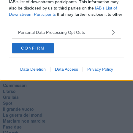
Cronaca
IAB’s list of downstream participants. This information may
​Ancora Covid
also be disclosed by us to third parties on the
IAB’s List of
​Biden!
Downstream Participants
that may further disclose it to other
In memoria
third parties.
​Ancora Francesco
Rieccoci
Personal Data Processing Opt Outs
Tenet
Francesco
CONFIRM
Suarez
​Il responso
Willy
Non lo so
Data Deletion
Data Access
Privacy Policy
Destino
Valdera
Commissari
L'orso
Grullaia
Spot
​Il grande vuoto
​La guerra dei mondi
Marciare non marcire
Fase due
L’Agorà