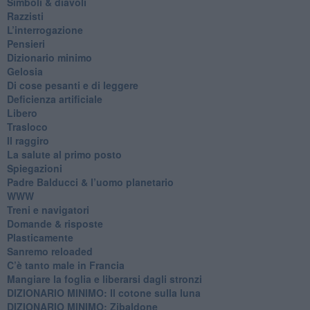
​Simboli & diavoli
Razzisti
​L’interrogazione
Pensieri
​Dizionario minimo
Gelosia
Di cose pesanti e di leggere
​Deficienza artificiale
Libero
Trasloco
Il raggiro
​La salute al primo posto
Spiegazioni
Padre Balducci & l’uomo planetario
WWW
​Treni e navigatori
​Domande & risposte
​Plasticamente
Sanremo reloaded
C’è tanto male in Francia
​Mangiare la foglia e liberarsi dagli stronzi
DIZIONARIO MINIMO: Il cotone sulla luna
DIZIONARIO MINIMO: Zibaldone