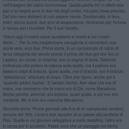
nell’indagine del calcio scommesse. Quella partita finì in effetti due
pari e lui segnò pure le due reti degli umbri, ma pare fosse previsto.
Del toto nero dichiarò di non sapere niente. Condannato, si fece,
interi, senza sconti, due anni di sospensione, rientrando per fortuna
in tempo per i mondiali. Per il suo riscatto.
“Dacci oggi il nostro calcio quotidiano e rimetti a noi i nostri
debiti...”. Per la mia megalomane vanagloria vi racconterò una
storia vera, anzi due. Prima storia. In un campionato di calcio di
terza categoria del secolo scorso il primo dei due gol che feci al
Lajatico, su corner, in mischia, non lo segnai di testa. Saltando
inclinai più che potevo la cabeza sulla spalla, ma il pallone era
basso e colpii di braccio, quasi spalla, ma di braccio, con il braccio
“abbastanza” attaccato al corpo. Oltre che rigore, anche gol è
“quando arbitro fischia”. E l’arbitro fischiò. Non dissi che era di
mano, ma nemmeno che la mano era di Dio, come Maradona.
Anche perché, semmai, era braccio, quasi spalla, e poi non ero
credente. Ah, e non ero neanche Maradona.
Seconda storia. Poche giornate alla fine di un campionato amatori,
sempre del ‘900, c’erano due squadre di un paese alla periferia di
Pisa. Quella in cui giocavo veleggiava a metà classifica, l’altra era
in corsa per lo scudetto. Passò voce che un pareggio nel derby