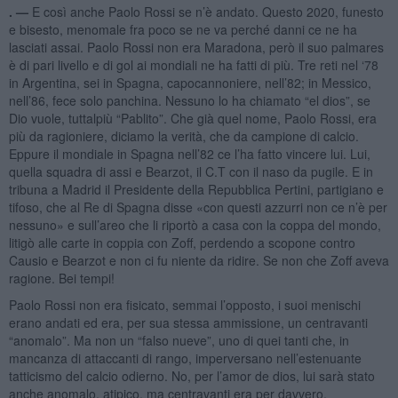
. —
E così anche Paolo Rossi se n’è andato. Questo 2020, funesto
e bisesto, menomale fra poco se ne va perché danni ce ne ha
lasciati assai. Paolo Rossi non era Maradona, però il suo palmares
è di pari livello e di gol ai mondiali ne ha fatti di più. Tre reti nel ‘78
in Argentina, sei in Spagna, capocannoniere, nell’82; in Messico,
nell’86, fece solo panchina. Nessuno lo ha chiamato “el dios”, se
Dio vuole, tuttalpiù “Pablito”. Che già quel nome, Paolo Rossi, era
più da ragioniere, diciamo la verità, che da campione di calcio.
Eppure il mondiale in Spagna nell’82 ce l’ha fatto vincere lui. Lui,
quella squadra di assi e Bearzot, il C.T con il naso da pugile. E in
tribuna a Madrid il Presidente della Repubblica Pertini, partigiano e
tifoso, che al Re di Spagna disse «con questi azzurri non ce n’è per
nessuno» e sull’areo che li riportò a casa con la coppa del mondo,
litigò alle carte in coppia con Zoff, perdendo a scopone contro
Causio e Bearzot e non ci fu niente da ridire. Se non che Zoff aveva
ragione. Bei tempi!
Paolo Rossi non era fisicato, semmai l’opposto, i suoi menischi
erano andati ed era, per sua stessa ammissione, un centravanti
“anomalo”. Ma non un “falso nueve”, uno di quei tanti che, in
mancanza di attaccanti di rango, imperversano nell’estenuante
tatticismo del calcio odierno. No, per l’amor de dios, lui sarà stato
anche anomalo, atipico, ma centravanti era per davvero.