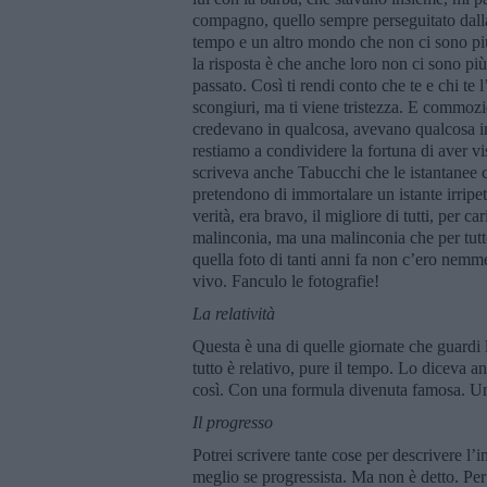
compagno, quello sempre perseguitato dalla
tempo e un altro mondo che non ci sono più.
la risposta è che anche loro non ci sono pi
passato. Così ti rendi conto che te e chi te 
scongiuri, ma ti viene tristezza. E commozi
credevano in qualcosa, avevano qualcosa in
restiamo a condividere la fortuna di aver vi
scriveva anche Tabucchi che le istantanee
pretendono di immortalare un istante irrip
verità, era bravo, il migliore di tutti, per 
malinconia, ma una malinconia che per tutto
quella foto di tanti anni fa non c’ero nem
vivo. Fanculo le fotografie!
La relatività
Questa è una di quelle giornate che guardi l
tutto è relativo, pure il tempo. Lo diceva 
così. Con una formula divenuta famosa. U
Il
progresso
Potrei scrivere tante cose per descrivere l
meglio se progressista. Ma non è detto. Pe