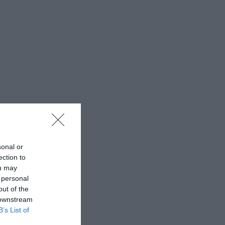
sonal or
ection to
ou may
 personal
out of the
 downstream
B’s List of