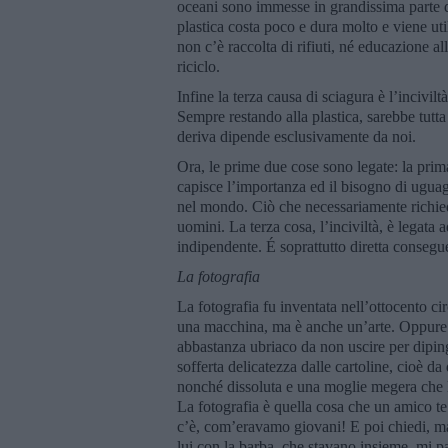
oceani sono immesse in grandissima parte da
plastica costa poco e dura molto e viene ut
non c’è raccolta di rifiuti, né educazione a
riciclo.
Infine la terza causa di sciagura è l’incivi
Sempre restando alla plastica, sarebbe tutta
deriva dipende esclusivamente da noi.
Ora, le prime due cose sono legate: la prima
capisce l’importanza ed il bisogno di uguagl
nel mondo. Ciò che necessariamente richiede 
uomini. La terza cosa, l’inciviltà, è legata
indipendente. É soprattutto diretta consegue
La fotografia
La fotografia fu inventata nell’ottocento circ
una macchina, ma è anche un’arte. Oppure se
abbastanza ubriaco da non uscire per diping
sofferta delicatezza dalle cartoline, cioè d
nonché dissoluta e una moglie megera che lo
La fotografia è quella cosa che un amico te 
c’è, com’eravamo giovani! E poi chiedi, ma
lui con la barba, che stavano insieme, mi par