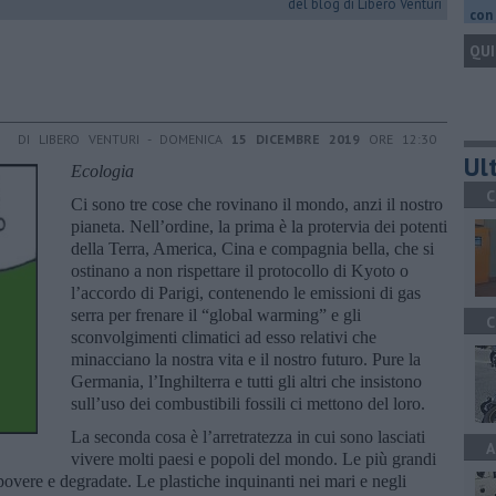
del blog di Libero Venturi
con 
QUI
DI LIBERO VENTURI - DOMENICA
15 DICEMBRE 2019
ORE 12:30
Ult
Ecologia
C
Ci sono tre cose che rovinano il mondo, anzi il nostro
pianeta. Nell’ordine, la prima è la protervia dei potenti
della Terra, America, Cina e compagnia bella, che si
ostinano a non rispettare il protocollo di Kyoto o
l’accordo di Parigi, contenendo le emissioni di gas
serra per frenare il “global warming” e gli
C
sconvolgimenti climatici ad esso relativi che
minacciano la nostra vita e il nostro futuro. Pure la
Germania, l’Inghilterra e tutti gli altri che insistono
sull’uso dei combustibili fossili ci mettono del loro.
La seconda cosa è l’arretratezza in cui sono lasciati
A
vivere molti paesi e popoli del mondo. Le più grandi
 povere e degradate. Le plastiche inquinanti nei mari e negli