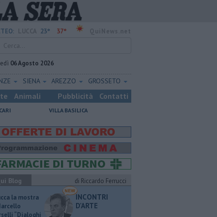
23°
37°
TEO:
LUCCA
QuiNews.net
vedì
06 Agosto 2026
ENZE
SIENA
AREZZO
GROSSETO
ste
Animali
Pubblicità
Contatti
CARI
VILLA BASILICA
ui Blog
di Riccardo Ferrucci
INCONTRI
ucca la mostra
D'ARTE
Marcello
selli “Dialoghi