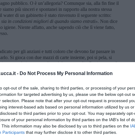
bagno pubblico. O è un’allegoria? Comunque sia, alla fin fine il
e siamo più sinceri e spontanei in rapporto alla nostra stessa
l water di un gabinetto è stato rinvenuto il seguente scritto:
 sia in condizioni migliori di quando siamo entrati».
Non dice
 igiene. Niente affatto, anche sapendo ciò che lì viene fatto,
esso.
ndicato per gli anziani e tutti coloro che devono far passare in
lo. Si gioca con due mazzi di carte insieme, poi si pela, si
fatica a tenerle in mano ordinandole a ventaglio. Praticamente il
llo di picche. Si dice «
conta quanto il due di briscola»
per
cca.it -
Do Not Process My Personal Information
che è ritenuto o considerato tale. E spesso la cosa ti riguarda e
, in società. Invece, basta una mano di Burraco e, voilà, come per
nti che possono sostituire tutte le altre del mazzo. E contano ben
to opt-out of the sale, sharing to third parties, or processing of your per
er tutti i due di picche del mondo, nel gioco e nella vita!
formation for targeted advertising by us, please use the below opt-out s
 probabili sono le “riperdite”. C'est la vie et les jeux sont faits.
r selection. Please note that after your opt-out request is processed y
eing interest-based ads based on personal information utilized by us or
disclosed to third parties prior to your opt-out. You may separately opt-
losure of your personal information by third parties on the IAB’s list of
. This information may also be disclosed by us to third parties on the
IA
Participants
that may further disclose it to other third parties.