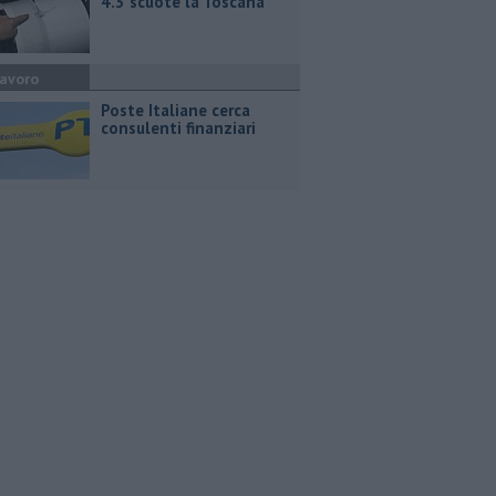
4.3 scuote la Toscana
avoro
Poste Italiane cerca
consulenti finanziari