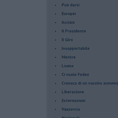
Può darsi
Europei
Acciaio
Il Presidente
​Il Giro
Insopportabile
​Mentre
Luana
​Ci vuole Fedez
​Cronaca di un vaccino annunc
​Liberazione
Esternazioni
Vaxzevria
Nazionali