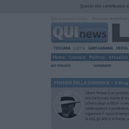
Questo sito contribuisce 
QUI
quotidiano online.
Percorso semplificat
TOSCANA
LUCCA
GARFAGNANA
VERSIL
Home
Cronaca
Politica
Attualità
ALTOPASCIO
CAPANNORI
PENSIERI DELLA DOMENICA — il Blog 
Libero Venturi è un pension
non ha trovato niente di meg
schiera degli scrittori -o se
valderopiteco e pontederes
ingannare il cazzo di temp
la vita, gli altri e, in fondo