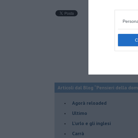
Persona
Articoli dal Blog “Pensieri della dom
​Agorà reloaded
Ultimo
​L’urlo e gli inglesi
Carrà