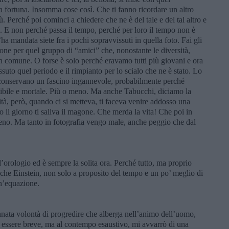
 fortuna. Insomma cose così. Che ti fanno ricordare un altro
 Perché poi cominci a chiedere che ne è del tale e del tal altro e
ù. E non perché passa il tempo, perché per loro il tempo non è
l’ha mandata siete fra i pochi sopravvissuti in quella foto. Fai gli
one per quel gruppo di “amici” che, nonostante le diversità,
 comune. O forse è solo perché eravamo tutti più giovani e ora
ssuto quel periodo e il rimpianto per lo scialo che ne è stato. Lo
 conservano un fascino ingannevole, probabilmente perché
etibile e mortale. Più o meno. Ma anche Tabucchi, diciamo la
carità, però, quando ci si metteva, ti faceva venire addosso una
 il giorno ti saliva il magone. Che merda la vita! Che poi in
meno. Ma tanto in fotografia vengo male, anche peggio che dal
’orologio ed è sempre la solita ora. Perché tutto, ma proprio
anche Einstein, non solo a proposito del tempo e un po’ meglio di
n’equazione.
’innata volontà di progredire che alberga nell’animo dell’uomo,
r essere breve, ma al contempo esaustivo, mi avvarrò di una