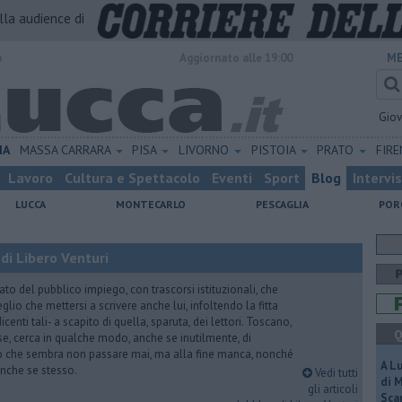
alla audience di
o
Aggiornato alle 19:00
ME
Gio
IA
MASSA CARRARA
PISA
LIVORNO
PISTOIA
PRATO
FIR
Lavoro
Cultura e Spettacolo
Eventi
Sport
Blog
Intervi
LUCCA
MONTECARLO
PESCAGLIA
POR
di Libero Venturi
ato del pubblico impiego, con trascorsi istituzionali, che
lio che mettersi a scrivere anche lui, infoltendo la fitta
dicenti tali- a scapito di quella, sparuta, dei lettori. Toscano,
Q
e, cerca in qualche modo, anche se inutilmente, di
o che sembra non passare mai, ma alla fine manca, nonché
A L
, anche se stesso.
Vedi tutti
di 
gli articoli
Scar