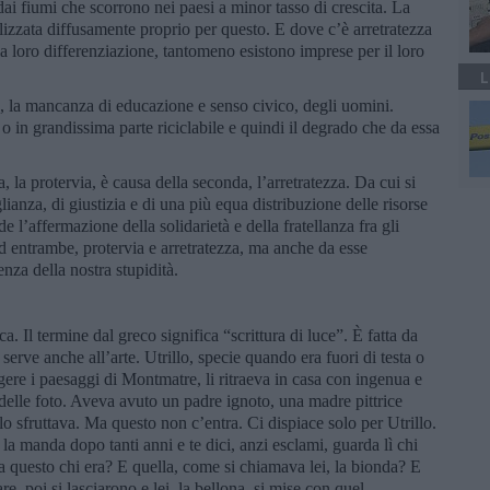
i fiumi che scorrono nei paesi a minor tasso di crescita. La
ilizzata diffusamente proprio per questo. E dove c’è arretratezza
lla loro differenziazione, tantomeno esistono imprese per il loro
L
ltà, la mancanza di educazione e senso civico, degli uomini.
 o in grandissima parte riciclabile e quindi il degrado che da essa
, la protervia, è causa della seconda, l’arretratezza. Da cui si
ianza, di giustizia e di una più equa distribuzione delle risorse
l’affermazione della solidarietà e della fratellanza fra gli
 ad entrambe, protervia e arretratezza, ma anche da esse
nza della nostra stupidità.
a. Il termine dal greco significa “scrittura di luce”. È fatta da
rve anche all’arte. Utrillo, specie quando era fuori di testa o
ere i paesaggi di Montmatre, li ritraeva in casa con ingenua e
a delle foto. Aveva avuto un padre ignoto, una madre pittrice
 sfruttava. Ma questo non c’entra. Ci dispiace solo per Utrillo.
la manda dopo tanti anni e te dici, anzi esclami, guarda lì chi
 questo chi era? E quella, come si chiamava lei, la bionda? E
e, poi si lasciarono e lei, la bellona, si mise con quel