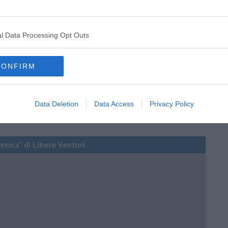
l Data Processing Opt Outs
CONFIRM
Data Deletion
Data Access
Privacy Policy
enica” di Libero Venturi