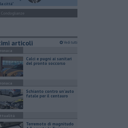
la città"
Condoglianze
imi articoli
Vedi tutti
ronaca
Calci e pugni ai sanitari
del pronto soccorso
ronaca
Schianto contro un'auto
fatale per il centauro
ttualità
Terremoto di magnitudo