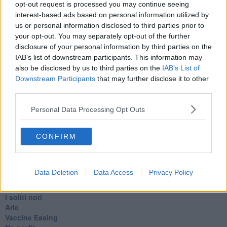
​L’urlo e gli inglesi
opt-out request is processed you may continue seeing
Carrà
interest-based ads based on personal information utilized by
Può darsi
us or personal information disclosed to third parties prior to
Europei
your opt-out. You may separately opt-out of the further
Acciaio
disclosure of your personal information by third parties on the
Il Presidente
IAB’s list of downstream participants. This information may
​Il Giro
also be disclosed by us to third parties on the
IAB’s List of
Insopportabile
Downstream Participants
that may further disclose it to other
​Mentre
third parties.
Luana
​Ci vuole Fedez
Personal Data Processing Opt Outs
​Cronaca di un vaccino annunciato
​Liberazione
Esternazioni
CONFIRM
Vaxzevria
Nazionali
​Ricorrenze e celebrazioni
Data Deletion
Data Access
Privacy Policy
Marte
​Crapa pelada
​I soliti noti
Arie
​Vaccine Easing