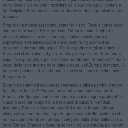
nomi. Così ci siamo potuti ricordare delle sue bravate di confine a
Ventimiglia e Bardonecchia contro l’ingresso dei migranti sul suolo
francese.
Proprio una mossa azzeccata, signor Ministro! Taciti e consensuali
stanno i suoi sodali di Visegrad con Orbán in testa. Ungheresi,
polacchi, slovacchi e cechi fanno già fatica a distinguere e
sopportare le relative popolazioni autoctone, figuriamoci se
possono imbarcare altri popoli! Per non parlare degli austriaci. In
Europa ci si sta volentieri per prendere, non per dare. E prendere
soldi, mica profughi. E poi loro come potrebbero “imbarcare”? Sono
paesi delle terre interne della Mitteleuropa, dell’Europa di mezzo. Ci
pensino i peninsulari, che hanno l’affaccio sul mare e il clima mite!
Bon per loro.
Eppure non siamo il solo paese rivierasco e allora perché vengono
tutti da noi, in Italia? Perché non se ne vanno anche un po’ in
Francia o in Spagna, che ce ne hanno pochi di negri e profughi? O
li usano solo per lo sport e la nazionale di calcio ai mondiali.
Insomma, Francia e Spagna, purché il mare le bagna. Magari
bisognerà ammettere che, a parte questa contabilità nazionale che
non so quanto torni, se i profughi vengono dalla Siria, dalla Libia o
dalla Tunisia, Francia e Spagna sono un po’ più distanti, per canotti