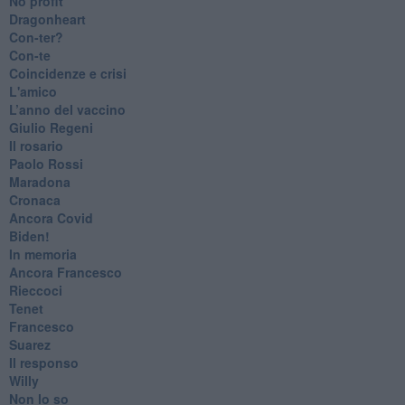
No profit
Dragonheart
Con-ter?
​Con-te
Coincidenze e crisi
L'amico
​L’anno del vaccino
Giulio Regeni
​Il rosario
Paolo Rossi
Maradona
Cronaca
​Ancora Covid
​Biden!
In memoria
​Ancora Francesco
Rieccoci
Tenet
Francesco
Suarez
​Il responso
Willy
Non lo so