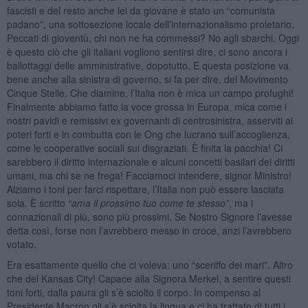
fascisti e del resto anche lei da giovane è stato un “comunista
padano”, una sottosezione locale dell’internazionalismo proletario.
Peccati di gioventù, chi non ne ha commessi? No agli sbarchi. Oggi
è questo ciò che gli italiani vogliono sentirsi dire, ci sono ancora i
ballottaggi delle amministrative, dopotutto. E questa posizione va
bene anche alla sinistra di governo, si fa per dire, del Movimento
Cinque Stelle. Che diamine, l’Italia non è mica un campo profughi!
Finalmente abbiamo fatto la voce grossa in Europa, mica come i
nostri pavidi e remissivi ex governanti di centrosinistra, asserviti ai
poteri forti e in combutta con le Ong che lucrano sull’accoglienza,
come le cooperative sociali sui disgraziati. È finita la pacchia! Ci
sarebbero il diritto internazionale e alcuni concetti basilari dei diritti
umani, ma chi se ne frega! Facciamoci intendere, signor Ministro!
Alziamo i toni per farci rispettare, l’Italia non può essere lasciata
sola. È scritto
“ama il prossimo tuo come te stesso”
, ma i
connazionali di più, sono più prossimi. Se Nostro Signore l’avesse
detta così, forse non l’avrebbero messo in croce, anzi l’avrebbero
votato.
Era esattamente quello che ci voleva: uno “sceriffo dei mari”. Altro
che del Kansas City! Capace alla Signora Merkel, a sentire questi
toni forti, dalla paura gli s’è sciolto il corpo. In compenso al
Presidente Macron gli s’è sciolta la lingua e ci ha trattato di tutti i