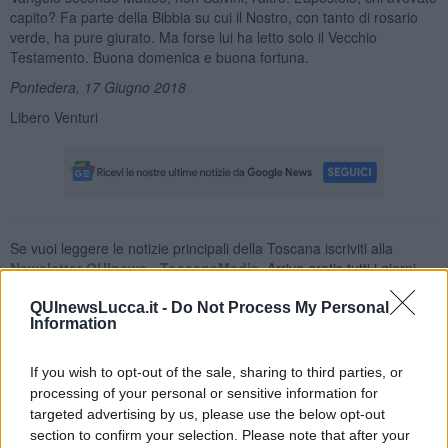
capito? Fa parte della Bibbia su cui il Nostro, con tanto di rosario
verde, ha pure giurato. Ma forse lui ha letto solo il Vecchio
Testamento. Buona domenica e buona fortuna.
Pontedera, 17 Giugno 2018
Libero Venturi
Se vuoi leggere le notizie principali della Toscana iscriviti alla
Newsletter QUInews - ToscanaMedia.
Arriva gratis tutti i giorni
alle 20:00 direttamente nella tua casella di posta.
QUInewsLucca.it -
Do Not Process My Personal
Basta cliccare
QUI
Information
Ti potrebbe interessare anche:
If you wish to opt-out of the sale, sharing to third parties, or
Articoli dal Blog “Pensieri della domenica” di Libero Venturi
processing of your personal or sensitive information for
targeted advertising by us, please use the below opt-out
​Agorà reloaded
Ultimo
section to confirm your selection. Please note that after your