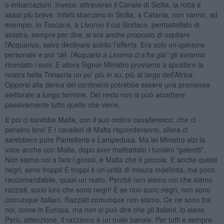
o imbarcazioni. Invece, attraverso il Canale di Sicilia, la rotta è
assai più breve. Infatti sbarcano in Sicilia, a Catania, non vanno, ad
esempio, in Toscana, a Livorno il cui Sindaco, pentastellato di
sinistra, sempre per dire, si era anche proposto di ospitare
l’Acquarius, salvo declinare subito l’offerta. Era solo un’opinione
personale e poi
“dé, l’Acquario a Livorno ci s’ha gi
à
”
gli avranno
ricordato i suoi. E allora Signor Ministro proviamo a spostare la
nostra bella Trinacria un po’ più in su, più al largo dell’Africa.
Opporsi alla deriva dei continenti potrebbe essere una promessa
elettorale a lungo termine. Del resto non si può accettare
passivamente tutto quello che viene.
E poi ci sarebbe Malta, con il suo ordine cavalleresco, che ci
pensino loro! E i cavalieri di Malta risponderanno, allora ci
sarebbero pure Pantelleria e Lampedusa. Ma lei Ministro alzi la
voce anche con Malta, dopo aver maltrattato i tunisini “galeotti”.
Non siamo noi a fare i grossi, è Malta che è piccola. E anche questi
negri, sono troppi! E troppi è un’unità di misura indefinita, ma poco
raccomandabile, quasi un reato. Perché non siamo noi che siamo
razzisti, sono loro che sono negri! E se non sono negri, non sono
comunque italiani. Razzisti comunque non siamo. Ce ne sono tra
noi, come in Europa, ma non si può dire che gli italiani, lo siano.
Però, attenzione, il razzismo è un male banale. Per tutti e sempre.