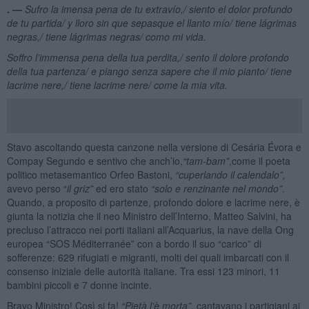
. —
Sufro la imensa pena de tu extrav
ío,/
siento
el dolor profundo
de tu partida
/
y lloro sin que sepas
que el llanto m
ío/
tiene l
á
grimas
negras,
/
tiene l
á
grimas negras
/
como mi vida.
Soffro l’immensa pena della tua perdita,/ sento il dolore profondo
della tua partenza/ e piango senza sapere che il mio pianto/
tiene
lacrime nere
,/
tiene lacrime nere
/ come la mia vita.
Stavo ascoltando questa canzone nella versione di Cesária Évora e
Compay Segundo e sentivo che anch’io,
“tam-bam”
,come il poeta
politico metasemantico Orfeo Bastoni,
“cuperlando il calendalo”,
avevo perso “
il griz”
ed ero stato
“solo e renzinante nel mondo”
.
Quando, a proposito di partenze, profondo dolore e lacrime nere, è
giunta la notizia che il neo Ministro dell’Interno, Matteo Salvini, ha
precluso l’attracco nei porti italiani all’Acquarius, la nave della Ong
europea “SOS Méditerranée” con a bordo il suo “carico” di
sofferenze: 629 rifugiati e migranti, molti dei quali imbarcati con il
consenso iniziale delle autorità italiane. Tra essi 123 minori, 11
bambini piccoli e 7 donne incinte.
Bravo Ministro! Così si fa!
“Piet
à
l’è morta”
, cantavano i partigiani ai