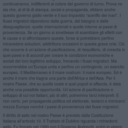
continueranno, indifferenti al colore del governo di turno. Prova ne
sia che, al di là di stampa, social e propaganda, sfidano anche
questo governo giallo-verde e il suo impavido “sceriffo dei mari”. I
flussi migratori dipendono dalla guerra, dal bisogno e dalle
diseguaglianze: quelle internazionali e quelle interne ai paesi di
provenienza. Se un giorno si smettesse di scambiare gli effetti con
le cause e si affrontassero queste, forse si potrebbero perfino
intravedere soluzioni, addirittura occasioni in questa grave crisi. Ciò
che occorre è un’azione di pacificazione, di riequilibrio, di crescita in
quei paesi e di accordi per creare le condizioni economiche e
sociali del loro legittimo sviluppo, frenando i flussi migratori. Ma
occorrerebbe un’Europa unita e perfino un contingente, un esercito
europeo. Il Mediterraneo è il mare nostrum: il mare europeo. Ed è
anche il mare che bagna una parte dell’Africa e dell’Asia. Per il
nostro Paese, che su quelle coste e quei popoli si affaccia, è data
anche una possibile opportunità. Un’azione di pacificazione e
sviluppo di cui noi italiani, più di altri, potremmo farci interpreti. E
non certo, per propaganda politica ed elettorale, isolarci e inimicarci
mezza Europa nonché i paesi di provenienza dei flussi migratori.
Il diritto di asilo nel nostro Paese è previsto dalla Costituzione
Italiana all’articolo 10. Il Trattato di Dublino riguarda i richiedenti
asilo. Fu firmato nel 1990 con il Governo Andreotti, entrò in vigore