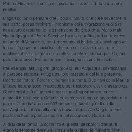
Perfino Einstein, il genio, ce l’aveva con i cinesi. Tutto è davvero
relativo.
Magari soltanto pensare che l’Isola di Malta, che pure deve fare la
sua parte, possa risolvere il problema della migrazione vuol dire
non avere esattamente la dimensione del problema. Meno male
che la Spagna di Pedro Sánchez ha offerto all’Acquarius l’attracco
nel porto di Valencia e, per il momento, ci ha levato le castagne dal
fuoco. Un governo socialista che non solo esiste, ma fa pure
qualcosa di sinistra, non si era più visto. Bello, comunque. Capace,
però, dura poco. Fra non molto in Spagna ci sono le elezioni.
Per Valencia, altri 4 giorni di “crociera” sull’Acquarius, sovraccarica
di persone stanche, in fuga dal loro passato e dal loro presente,
incerte del futuro. Perché di persone si tratta. Due navi della Marina
Militare Italiana sono in appoggio per trasbordo, viveri e assistenza.
Ci costerà di più di uomini e mezzi, ma l’importante è tenere il
punto. Il bello è che a Catania nello stesso tempo è approdata una
nave militare italiana con 937 persone a bordo, più di quelle
dell’Acquarius, ma quella è una nave italiana. Alle Ong straniere i
nostri porti sono preclusi, solo a noi accendono i loro lumi.
Al di là della forma, la sostanza è questa: gli sbarchi che pure
erano fortemente diminuiti, grazie alla politica del Ministro Minniti,