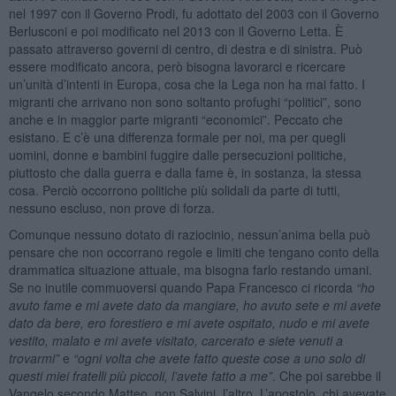
nel 1997 con il Governo Prodi, fu adottato del 2003 con il Governo
Berlusconi e poi modificato nel 2013 con il Governo Letta. È
passato attraverso governi di centro, di destra e di sinistra. Può
essere modificato ancora, però bisogna lavorarci e ricercare
un’unità d’intenti in Europa, cosa che la Lega non ha mai fatto. I
migranti che arrivano non sono soltanto profughi “politici”, sono
anche e in maggior parte migranti “economici”. Peccato che
esistano. E c’è una differenza formale per noi, ma per quegli
uomini, donne e bambini fuggire dalle persecuzioni politiche,
piuttosto che dalla guerra e dalla fame è, in sostanza, la stessa
cosa. Perciò occorrono politiche più solidali da parte di tutti,
nessuno escluso, non prove di forza.
Comunque nessuno dotato di raziocinio, nessun’anima bella può
pensare che non occorrano regole e limiti che tengano conto della
drammatica situazione attuale, ma bisogna farlo restando umani.
Se no inutile commuoversi quando Papa Francesco ci ricorda
“ho
avuto fame e mi avete dato da mangiare, ho avuto sete e mi avete
dato da bere, ero forestiero e mi avete ospitato, nudo e mi avete
vestito, malato e mi avete visitato, carcerato e siete venuti a
trovarmi”
e
“ogni volta che avete fatto queste cose a uno solo di
questi miei fratelli più piccoli, l’avete fatto a me”
. Che poi sarebbe il
Vangelo secondo Matteo, non Salvini, l’altro. L’apostolo, chi avevate