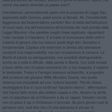
com’è che siamo diventati un paese così?!
Intendiamoci, personalmente spero che la proposta di Legge Zan,
approvata dalla Camera, passi anche al Senato. Ah, l’insostenibile
leggerezza del bicameralismo perfetto! Non si tratta dell’istituzione
di nuovi reati, ma dell’estensione all’omofobia dei reati previsti dalla
Legge Mancino -che sarebbe meglio fosse applicata- riguardanti
l’odio razziale e il fascismo. E si tratta di riconoscere diritti civili in
materia di genere che non ledono quelli degli altri. Semplice e
fondamentale. Capisco che esternare in diretta alla televisione
comporti una responsabilità, ma non mi piacciono le censure. La
libertà di parola va salvaguardata, ove possibile distinguendola -
anche se a volte è difficile- dalle parole in libertà. Con tutta onestà
e buon diritto non mi piace nemmeno chi, a tua insaputa, ti registra
le telefonate. Fedez e Ferragni avevano sottoscritto, a proposito
dell’uccisione del giovane Willie Monteiro Duarte, che quella
violenza era imputabile ad una “cultura fascista”. Parole chiare,
riecheggianti Eco e i suoi scritti sul “fascismo eterno”, affermazioni
che hanno fatto onore alla celebre coppia e che, diciamo la verità,
non mi aspettavo da un’influencer e da un rapper. Detesto i social,
non mi piace il rap e d’influenza m’ammalo. Se però giovani così la
pensano così, vuol dire che c’è una speranza in più per la