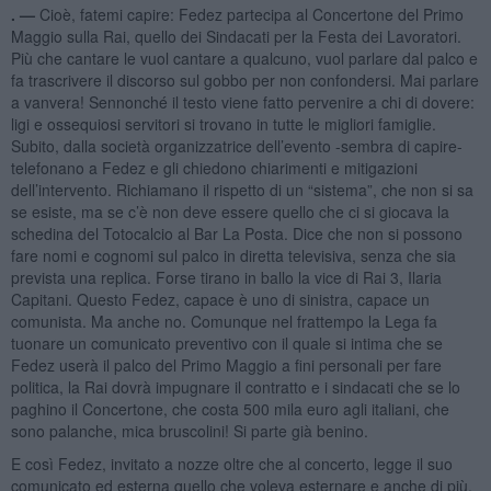
. —
Cioè, fatemi capire: Fedez partecipa al Concertone del Primo
Maggio sulla Rai, quello dei Sindacati per la Festa dei Lavoratori.
Più che cantare le vuol cantare a qualcuno, vuol parlare dal palco e
fa trascrivere il discorso sul gobbo per non confondersi. Mai parlare
a vanvera! Sennonché il testo viene fatto pervenire a chi di dovere:
ligi e ossequiosi servitori si trovano in tutte le migliori famiglie.
Subito, dalla società organizzatrice dell’evento -sembra di capire-
telefonano a Fedez e gli chiedono chiarimenti e mitigazioni
dell’intervento. Richiamano il rispetto di un “sistema”, che non si sa
se esiste, ma se c’è non deve essere quello che ci si giocava la
schedina del Totocalcio al Bar La Posta. Dice che non si possono
fare nomi e cognomi sul palco in diretta televisiva, senza che sia
prevista una replica. Forse tirano in ballo la vice di Rai 3, Ilaria
Capitani. Questo Fedez, capace è uno di sinistra, capace un
comunista. Ma anche no. Comunque nel frattempo la Lega fa
tuonare un comunicato preventivo con il quale si intima che se
Fedez userà il palco del Primo Maggio a fini personali per fare
politica, la Rai dovrà impugnare il contratto e i sindacati che se lo
paghino il Concertone, che costa 500 mila euro agli italiani, che
sono palanche, mica bruscolini! Si parte già benino.
E così Fedez, invitato a nozze oltre che al concerto, legge il suo
comunicato ed esterna quello che voleva esternare e anche di più,