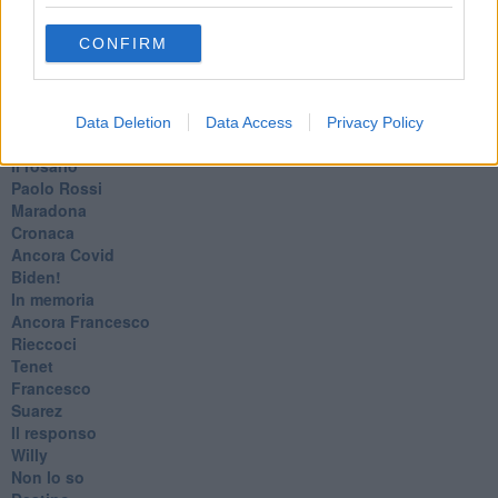
Dragonheart
Con-ter?
CONFIRM
​Con-te
Coincidenze e crisi
L'amico
​L’anno del vaccino
Data Deletion
Data Access
Privacy Policy
Giulio Regeni
​Il rosario
Paolo Rossi
Maradona
Cronaca
​Ancora Covid
​Biden!
In memoria
​Ancora Francesco
Rieccoci
Tenet
Francesco
Suarez
​Il responso
Willy
Non lo so