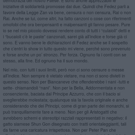
democrazia del nostro Paese. E sono anche apprezzabili le
iniziative di solidarietà promosse dai due. Quindi che Fedez parli a
favore della Legge Zan va bene, censura o non censura, Rai o non
Rai. Anche se lui, come altri, ha fatto canzoni o cose con riferimenti
omofobi che ora benpensanti e malpensanti gli fanno pesare. Pure
io se nel mio piccolo dovessi rendere conto di tutti i “culaioli” detti e
i “bucaioli c’è le paste” canzonati, sarei già all’indice e forse già ci
sono. E vanno bene le dichiarazioni di Fedez anche se il sospetto
che c’entri lo show in tutto questo mi viene, perché sono prevenuto
e forse anche un po’ stronzo. Per forza. Ognuno fa i conti con se
stesso, alla fine. Ed ognuno ha il suo mondo.
Nel mio, con tutti i suoi limiti, però non ci sono censure o messe
all’indice. Non sempre è vietato vietare, ma non ci sono divieti in
questo senso. Non per Biancaneve che offenderebbe i nani -tutti e
sette- chiamandoli “nani”. Non per la Bella, Addormentata e non
consenziente, baciata dal Principe Azzurro, che con il bacio si
sveglierebbe molestata; qualunque sia la favola originale e anche
considerando che dei Principi, come di gran parte dei monarchi, si
può tranquillamente fare a meno. Non per gli Aristogatti che
avrebbero schemi e stereotipi razziali rappresentati in negativo: il
gatto siamese Shun Gon disegnato con tratti orientaleggianti, tali
da farne una caricatura irrispettosa. Non per Peter Pan che