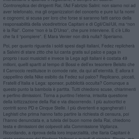
Controreplica dei dirigenti Rai, l’Ad Fabrizio Salini: non siamo noi ad
aver telefonato, ma gli organizzatori del concerto e pure lui fa nomi
e cognomi; si scusa per loro che forse si saranno fatti carico della
responsabilità della vicedirettrice Capitani e di Cgil/Cisl/Uil, ma “non
è la Rai”. Come “non è la D’Urso”, che pure interviene. E c’è Lillo
che fa il “pompiere”. E Mara Venier non dirà nulla? Speriamo.
Poi, per quanto riguarda i soldi spesi dagli italiani, Fedez replicherà
a Salvini di stare zitto che lui canta gratis sul palco e paga in
proprio i suoi musicisti e invece la Lega agli italiani è costata 49
milioni, quelli spariti al tempo di Bossi e dell’ex tesoriere Belsito che
il Carroccio restituisce in comode rate, da qui all’eternità. E allora il
cappellino della Nike esibito da Fedez sul palco? Replicano, piccati,
Fratelli d’Italia e Lega: sponsor, pubblicità occulta? Comunque a
questo punto la bambola è partita. Tutti chiedono scuse, chiarimenti
e perfino dimissioni. Torna a puntino l’eterna, irrisolta questione
della lottizzazione della Rai e via discorrendo. I più autocritici e
contriti sono PD e Cinque Stelle. I più divertenti e sgangherati i
Leghisti che prima hanno fatto partire la richiesta di censura, poi
l’hanno denunciata e, a tutela del buon nome della Rai, chiedono
testa e dimissioni dei colpevoli alla Commissione Vigilanza.
Ricordando, a riprova della loro imparzialità, che Ilaria Capitani è
stata portavoce del Sindaco Veltroni e quindi di sinistra. Ripeto, ma