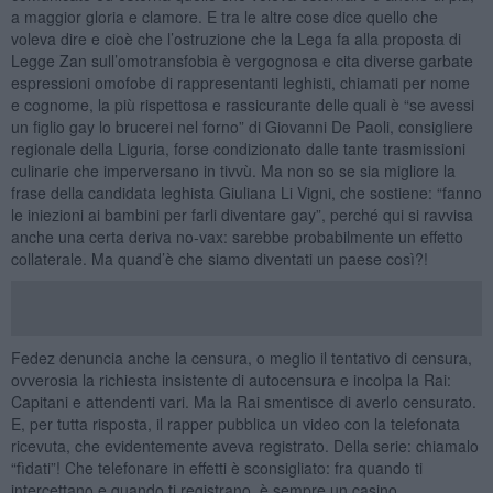
a maggior gloria e clamore. E tra le altre cose dice quello che
voleva dire e cioè che l’ostruzione che la Lega fa alla proposta di
Legge Zan sull’omotransfobia è vergognosa e cita diverse garbate
espressioni omofobe di rappresentanti leghisti, chiamati per nome
e cognome, la più rispettosa e rassicurante delle quali è “se avessi
un figlio gay lo brucerei nel forno” di Giovanni De Paoli, consigliere
regionale della Liguria, forse condizionato dalle tante trasmissioni
culinarie che imperversano in tivvù. Ma non so se sia migliore la
frase della candidata leghista Giuliana Li Vigni, che sostiene: “fanno
le iniezioni ai bambini per farli diventare gay”, perché qui si ravvisa
anche una certa deriva no-vax: sarebbe probabilmente un effetto
collaterale. Ma quand’è che siamo diventati un paese così?!
Fedez denuncia anche la censura, o meglio il tentativo di censura,
ovverosia la richiesta insistente di autocensura e incolpa la Rai:
Capitani e attendenti vari. Ma la Rai smentisce di averlo censurato.
E, per tutta risposta, il rapper pubblica un video con la telefonata
ricevuta, che evidentemente aveva registrato. Della serie: chiamalo
“fìdati”! Che telefonare in effetti è sconsigliato: fra quando ti
intercettano e quando ti registrano, è sempre un casino.