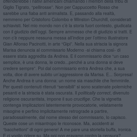
offenderebbe i nativi americani chiamando i membri della tribù di
Giglio Tigrato, “pellirosse”. Non per Cappuccetto Rosso che
sarebbe una fiaba anti animalista. E, passando alla realtà,
nemmeno per Cristoforo Colombo e Winston Churchill, considerati
schiavisti. Nel mio mondo non c’è la storia fuori contesto, giudicata
con il giudizio dell’oggi. Sempre ammesso che di giudizio si tratti. E
non c’è neppure nessuna messa all’indice per l’ottimo illustratore
Gian Alfonso Pacinotti, in arte “Gipi”. Nella sua striscia la signora
Marisa denuncia al commissario Moderno -si chiama così- di
essere stata aggredita da Andrea. E il commissario dice “un caso
semplice, è una donna, le credo...perché a una donna si deve
credere sempre”. Poi dal commissario entra Andrea che, a sua
volta, dice di avere subito un’aggressione da Marisa. E... Sorpresa!
Anche Andrea è una donna: un nome sia maschile che femminile.
Per questi contenuti ritenuti “sensibili” si sono scatenate polemiche
pesanti e la striscia è stata oscurata. Il
politically
correct
, divenuto
religione oscurantista, impone il suo
crucifige
. Che la vignetta
contenga implicazioni latentemente provocatorie, velatamente
misogine e perfino implicitamente retrograde a partire,
paradossalmente, dal nome stesso del commissario, lo capisco.
Queste cose un misantropo le riconosce. Ma, accidenti ai
“bacchettoni” di ogni genere! A me pare una storiella buffa, ironica.
E ci voglio ridere su. Ma poi non eravamo contro la censura?