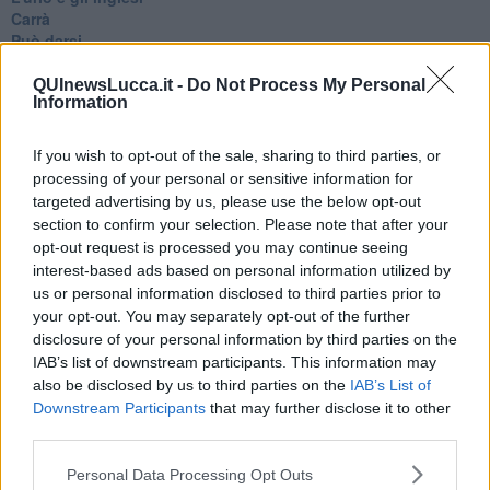
Carrà
Può darsi
Europei
Acciaio
QUInewsLucca.it -
Do Not Process My Personal
Information
Il Presidente
​Il Giro
Insopportabile
If you wish to opt-out of the sale, sharing to third parties, or
​Mentre
processing of your personal or sensitive information for
Luana
targeted advertising by us, please use the below opt-out
​Ci vuole Fedez
section to confirm your selection. Please note that after your
​Cronaca di un vaccino annunciato
opt-out request is processed you may continue seeing
​Liberazione
interest-based ads based on personal information utilized by
Esternazioni
us or personal information disclosed to third parties prior to
Vaxzevria
your opt-out. You may separately opt-out of the further
Nazionali
disclosure of your personal information by third parties on the
​Ricorrenze e celebrazioni
IAB’s list of downstream participants. This information may
Marte
also be disclosed by us to third parties on the
IAB’s List of
​Crapa pelada
Downstream Participants
that may further disclose it to other
​I soliti noti
third parties.
Arie
​Vaccine Easing
Personal Data Processing Opt Outs
No profit