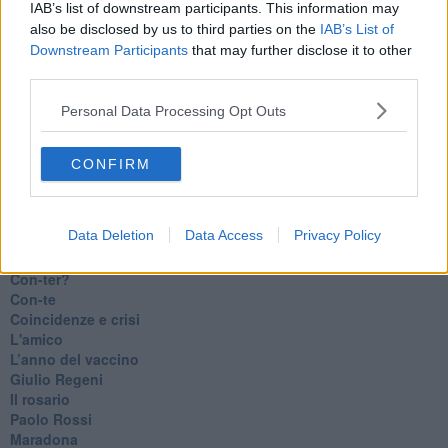
IAB’s list of downstream participants. This information may
​Cronaca di un vaccino annunciato
also be disclosed by us to third parties on the
IAB’s List of
​Liberazione
Downstream Participants
that may further disclose it to other
Esternazioni
third parties.
Vaxzevria
Nazionali
Personal Data Processing Opt Outs
​Ricorrenze e celebrazioni
Marte
​Crapa pelada
CONFIRM
​I soliti noti
Arie
​Vaccine Easing
Data Deletion
Data Access
Privacy Policy
No profit
Dragonheart
Con-ter?
​Con-te
Coincidenze e crisi
L'amico
​L’anno del vaccino
Giulio Regeni
​Il rosario
Paolo Rossi
Maradona