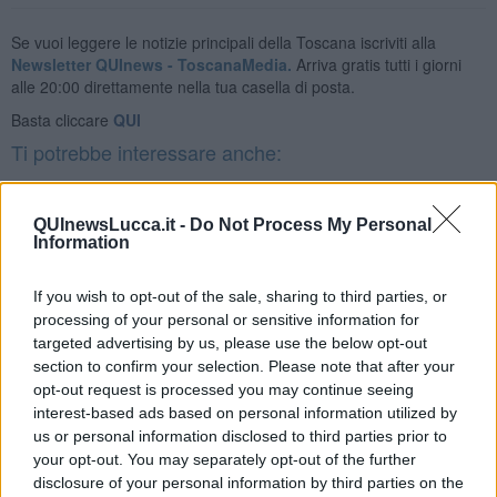
Se vuoi leggere le notizie principali della Toscana iscriviti alla
Newsletter QUInews - ToscanaMedia.
Arriva gratis tutti i giorni
alle 20:00 direttamente nella tua casella di posta.
Basta cliccare
QUI
Ti potrebbe interessare anche:
Articoli dal Blog “Pensieri della domenica” di Libero Venturi
QUInewsLucca.it -
Do Not Process My Personal
​Agorà reloaded
Information
Ultimo
​L’urlo e gli inglesi
Carrà
If you wish to opt-out of the sale, sharing to third parties, or
Può darsi
processing of your personal or sensitive information for
Europei
targeted advertising by us, please use the below opt-out
Acciaio
section to confirm your selection. Please note that after your
Il Presidente
opt-out request is processed you may continue seeing
​Il Giro
interest-based ads based on personal information utilized by
Insopportabile
us or personal information disclosed to third parties prior to
​Mentre
your opt-out. You may separately opt-out of the further
Luana
disclosure of your personal information by third parties on the
​Ci vuole Fedez