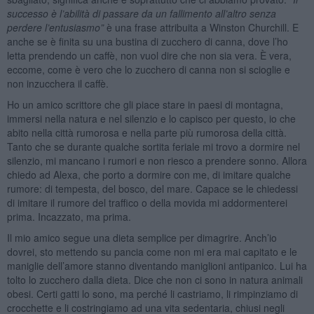
successo è l’abilità di passare da un fallimento all’altro senza
perdere l’entusiasmo”
è una frase attribuita a Winston Churchill. E
anche se è finita su una bustina di zucchero di canna, dove l’ho
letta prendendo un caffè, non vuol dire che non sia vera. È vera,
eccome, come è vero che lo zucchero di canna non si scioglie e
non inzucchera il caffè.
Ho un amico scrittore che gli piace stare in paesi di montagna,
immersi nella natura e nel silenzio e lo capisco per questo, io che
abito nella città rumorosa e nella parte più rumorosa della città.
Tanto che se durante qualche sortita feriale mi trovo a dormire nel
silenzio, mi mancano i rumori e non riesco a prendere sonno. Allora
chiedo ad Alexa, che porto a dormire con me, di imitare qualche
rumore: di tempesta, del bosco, del mare. Capace se le chiedessi
di imitare il rumore del traffico o della movida mi addormenterei
prima. Incazzato, ma prima.
Il mio amico segue una dieta semplice per dimagrire. Anch’io
dovrei, sto mettendo su pancia come non mi era mai capitato e le
maniglie dell’amore stanno diventando maniglioni antipanico. Lui ha
tolto lo zucchero dalla dieta. Dice che non ci sono in natura animali
obesi. Certi gatti lo sono, ma perché li castriamo, li rimpinziamo di
crocchette e li costringiamo ad una vita sedentaria, chiusi negli