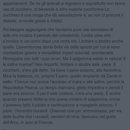
appartamenti. Se no gli animali si regolano e soprattutto non fanno
uso di zucchero, di bevande e altre materie zuccherine Lo
zucchero è una droga che dà assuefazione e, se non ci procura il
diabete, ci rende grassi e infelici.
Poi bisogna aggiungere che facciamo pure uso eccessivo di
sale che innalza il pericolo del colesterolo: l’unica cosa che
s’innalza in un uomo dopo una certa età. Limitare o abolire anche
quello. L’avventurosa storia della via delle spezie per cui si sono
combattute guerre e consolidati imperi coloniali, scordarsela.
Rinnegarla con tutti i suoi orrori. Ma il salgemma esiste in natura! E
le saline marine? Non importa: limitare o abolire sale, pepe. E
zucchero, s’era già detto. Va bene il pane sciocco, alla fiorentina.
Mica la bistecca, no, proprio il pane, quello rimpianto da Dante in
esilio. Firenze non aveva l’accesso al mare e alle saline, perché la
Repubblica Pisana, un tempo marinara, glielo impediva e perciò il
pane era sciocco. E poi il sale costava, c’era una tassa. E anche
quando presero Volterra che aveva miniere di salgemma, ormai
c’avevano fatto il palato e continuarono a mangiarlo sciocco, il
pane, i fiorentini bucaioli. Chiamati così per antonomasia, per via
delle buche che i renaioli, cavatori di rena, facevano nel greto
dell’Arno, in quel di Firenze.