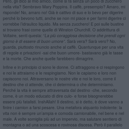
Però, gli dico al mio amico, come si fa senza un poco di zucchero
nella vita? Sembravo Mary Poppins. Il caffè, presempio? Amaro, mi
risponde! No, amaro no! Già è cattivo di suo e lo bevo per digerire
perché lo bevono tutti, anche se non mi piace e per farmi digerire ci
vorrebbe l’idraulico liquido. Ma senza zucchero! E poi sulle bustine
si trovano frasi come quelle di Winston Churchill. O addirittura di
Voltaire, senti questa: “
La più coraggiosa decisione che prendi ogni
giorno è di essere di buon umore”
. Sarà vera? Sarà vero? No,
guarda, piuttosto rinuncio anche al caffè. Quantunque per una vita
di regole e privazioni -sai che buon umore- bastavano già le tasse
e la morte. Che anche quelle farebbero dimagrire.
Infine e in principio ci sono le donne. Ci attraggono e ci respingono
e noi le attraiamo e le respingiamo. Non le capiamo e loro non
capiscono noi. Attraversano le nostre vite e noi le loro, come il
destino che ci attende, che ci determina o che determiniamo.
Perché la vita è sempre attraversata dal destino -che, secondo
come, è un modo educato di dire culo- e forse bisognerebbe
essere più fatalisti. InshAllah! Il destino, si è detto, è dove vanno a
finire i camion a farsi pesare. Una metafora alquanto indolente: la
vita non è sempre un’ampia e comoda camionabile, nel bene e nel
male. A volte somiglia più ad un impervio, ma salutare sentiero di
montagna o ad una scoscesa e rovinosa discesa. Però il parallelo