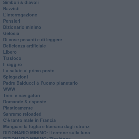
​Simboli & diavoli
Razzisti
​L’interrogazione
Pensieri
​Dizionario minimo
Gelosia
Di cose pesanti e di leggere
​Deficienza artificiale
Libero
Trasloco
Il raggiro
​La salute al primo posto
Spiegazioni
Padre Balducci & l’uomo planetario
WWW
​Treni e navigatori
​Domande & risposte
​Plasticamente
Sanremo reloaded
C’è tanto male in Francia
​Mangiare la foglia e liberarsi dagli stronzi
DIZIONARIO MINIMO: Il cotone sulla luna
DIZIONARIO MINIMO: Zibaldone