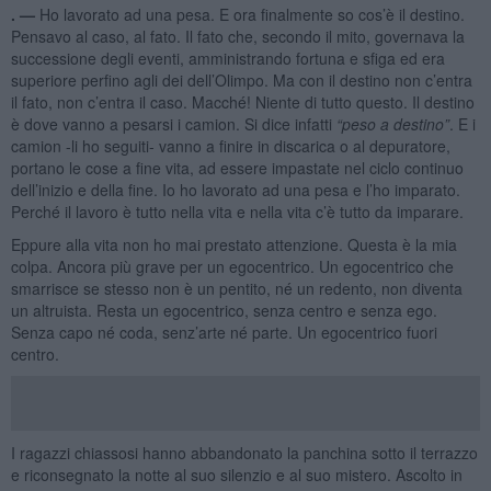
. —
Ho lavorato ad una pesa. E ora finalmente so cos’è il destino.
Pensavo al caso, al fato. Il fato che, secondo il mito, governava la
successione degli eventi, amministrando fortuna e sfiga ed era
superiore perfino agli dei dell’Olimpo. Ma con il destino non c’entra
il fato, non c’entra il caso. Macché! Niente di tutto questo. Il destino
è dove vanno a pesarsi i camion. Si dice infatti
“
peso a destino”
. E i
camion -li ho seguiti- vanno a finire in discarica o al depuratore,
portano le cose a fine vita, ad essere impastate nel ciclo continuo
dell’inizio e della fine. Io ho lavorato ad una pesa e l’ho imparato.
Perché il lavoro è tutto nella vita e nella vita c’è tutto da imparare.
Eppure alla vita non ho mai prestato attenzione. Questa è la mia
colpa. Ancora più grave per un egocentrico. Un egocentrico che
smarrisce se stesso non è un pentito, né un redento, non diventa
un altruista. Resta un egocentrico, senza centro e senza ego.
Senza capo né coda, senz’arte né parte. Un egocentrico fuori
centro.
I ragazzi chiassosi hanno abbandonato la panchina sotto il terrazzo
e riconsegnato la notte al suo silenzio e al suo mistero. Ascolto in