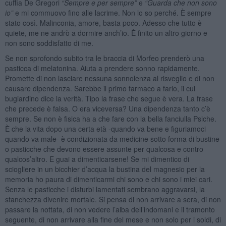
cuffia De Gregori
“Sempre e per sempre”
e
“Guarda che non sono
io”
e mi commuovo fino alle lacrime. Non lo so perché. È sempre
stato così. Malinconia, amore, basta poco. Adesso che tutto è
quiete, me ne andrò a dormire anch’io. È finito un altro giorno e
non sono soddisfatto di me.
Se non sprofondo subito tra le braccia di Morfeo prenderò una
pasticca di melatonina. Aiuta a prendere sonno rapidamente.
Promette di non lasciare nessuna sonnolenza al risveglio e di non
causare dipendenza. Sarebbe il primo farmaco a farlo, il cui
bugiardino dice la verità. Tipo la frase che segue è vera. La frase
che precede è falsa. O era viceversa? Una dipendenza tanto c’è
sempre. Se non è fisica ha a che fare con la bella fanciulla Psiche.
È che la vita dopo una certa età -quando va bene e figuriamoci
quando va male- è condizionata da medicine sotto forma di bustine
o pasticche che devono essere assunte per qualcosa e contro
qualcos’altro. E guai a dimenticarsene! Se mi dimentico di
sciogliere in un bicchier d’acqua la bustina del magnesio per la
memoria ho paura di dimenticarmi chi sono e chi sono i miei cari.
Senza le pasticche i disturbi lamentati sembrano aggravarsi, la
stanchezza divenire mortale. Si pensa di non arrivare a sera, di non
passare la nottata, di non vedere l’alba dell’indomani e il tramonto
seguente, di non arrivare alla fine del mese e non solo per i soldi, di