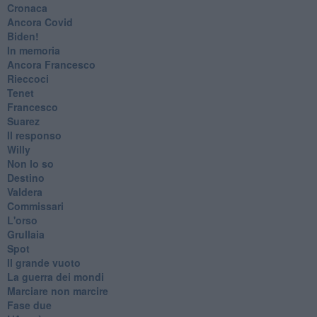
Cronaca
​Ancora Covid
​Biden!
In memoria
​Ancora Francesco
Rieccoci
Tenet
Francesco
Suarez
​Il responso
Willy
Non lo so
Destino
Valdera
Commissari
L'orso
Grullaia
Spot
​Il grande vuoto
​La guerra dei mondi
Marciare non marcire
Fase due