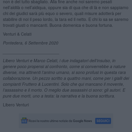
non è del tutto sbagliato. Alla fine anche noi saremo pesati
nell’aldilà o nell’aldiqua, oppure sia di qua che di là e non sappiamo
chi dei giudici sarà più equo o severo, quali misure adotterà per
stabilire di noi il peso lordo, la tara ed il netto. E chi lo sa se saremo
trovati giusti o mancanti. Buona domenica e buona fortuna.
Venturi & Celati
Pontedera, 6 Settembre 2020
________________________
Libero Venturi e Marco Celati, i due indagatori dell
’
insulso, in
genere poco propensi al confronto, come si converrebbe a nature
diverse, ma attinenti l’animo umano, si sono profusi in questa rara
collaborazione. Un pezzo scritto a quattro mani, come per i gialli dei
compianti Fruttero & Lucentini. Solo che qui mancano il movente,
l’assassino e il morto. O meglio due assassini ci sono: gli autori. E
pure due morti, uno a testa: la narrativa e la buona scrittura.
Libero Venturi