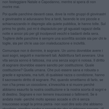
non festeggiare Natale e Capodanno, mentre si spera di non
morire mai.
Poi quelle panchine davanti casa, dove la notte gruppi di giovinastri
e giovinastre si adunavano fino a tardi, facendo le ore piccole e
schiamazzando in dispregio alla quiete pubblica, le hanno tolte. Sul
primo ho gioito, poi mi è dispiaciuto per gli sguaiati ragazzi della
notte e ancor più per gli incolpevoli vecchi e badanti della sera.
Togliere delle panchine è sempre una sconfitta sociale sia per chi le
toglie, sia per chi le usa con maleducazione e inciviltà.
Comunque non è dormire, è sognare. Un uomo dovrebbe avere i
suoi sogni, seguirli e mantenerli tali. Addirittura farli avverare. Una
vita senza sonno è faticosa, ma una senza sogni è noiosa. Il diritto
di sognare dovrebbe essere sancito per costituzione. Quale
costituzione? Quella umana. Che può essere sana e robusta o
gracile e sgraziata, ma tutti, di qualsiasi razza o condizione, hanno
il sacrosanto diritto di sognare. Poi, quando smettiamo di farlo, se
non c’ha preso un coccolone, s’invecchia e si muore perché
abbiamo esaurito la nostra costituzione e la nostra scorta di sogni e
di destino. Sognare e non temere insuccessi o fallimenti. Se è
andata male -perché molto spesso accade e chi è senza
insuccesso scagli la prima pietra- non vuol dire solo che abbiamo
sbagliato, significa anche e soprattutto che ci abbiamo provato.
“Il