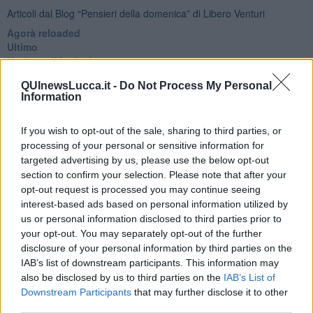
Articoli dal Blog “Pensieri della domenica” di Libero Venturi
​Agorà reloaded
Ultimo
​L’urlo e gli inglesi
Carrà
QUInewsLucca.it -
Do Not Process My Personal
Può darsi
Information
Europei
Acciaio
Il Presidente
If you wish to opt-out of the sale, sharing to third parties, or
​Il Giro
processing of your personal or sensitive information for
Insopportabile
targeted advertising by us, please use the below opt-out
​Mentre
section to confirm your selection. Please note that after your
Luana
opt-out request is processed you may continue seeing
​Ci vuole Fedez
interest-based ads based on personal information utilized by
​Cronaca di un vaccino annunciato
us or personal information disclosed to third parties prior to
​Liberazione
your opt-out. You may separately opt-out of the further
Esternazioni
disclosure of your personal information by third parties on the
Vaxzevria
IAB’s list of downstream participants. This information may
Nazionali
also be disclosed by us to third parties on the
IAB’s List of
​Ricorrenze e celebrazioni
Downstream Participants
that may further disclose it to other
Marte
third parties.
​Crapa pelada