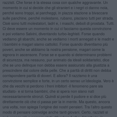
razzisti. Che forse è la stessa cosa con qualche aggravante. Un
momento in cui si decide che gli stranieri e i negri ci danno noia,
perché sono troppi, ai parcheggi, in piazza stazione a bivaccare
sulle panchine, perché molestano, rubano, pisciano tutti per strada.
Cioè sono tutti molestatori, ladri e, i maschi, deboli di prostata. Tutti.
Ci deve essere un momento in cui ci facciamo questa convinzione
e poi votiamo Salvini, diventando turbo-leghisti. Forse quando
vediamo gli sbarchi, anche se vediamo i morti annegati e le madri e
i bambini e magari siamo cattolici. Forse quando diventiamo più
poveri, anche se abbiamo la nostra pensione, magari come la
signora in ascensore. Forse se e quando si determinano problemi
di sicurezza, ma nessuno, pur animato da ideali solidaristici, dice
che se uno delinque non debba essere assicurato alla giustizia a
prescindere dal colore della pelle. Che a parità di diritti non debba
corrispondere parità di doveri. E allora? Il razzismo è una
convinzione semplice e forte, in un certo senso un’ideologia. Vero è
che da vecchi si perdono i freni inibitori -il fenomeno pare sia
studiato- e si torna bambini, che si spera non siano nati
necessariamente stronzi. Quindi si perde il pudore e si dice più
direttamente ciò che ci passa per la in mente. Ma questo, ancora
una volta, non spiega l’origine dei nostri pensieri. Tra l’altro questo
modo di pensare coinvolge anche tanti giovani. Certo, razzisti si