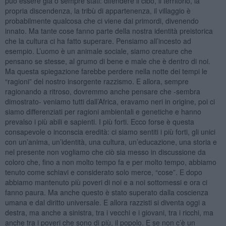
può essere già o sempre stati: difendere il cibo, il territorio, la
propria discendenza, la tribù di appartenenza, il villaggio è
probabilmente qualcosa che ci viene dai primordi, divenendo
innato. Ma tante cose fanno parte della nostra identità preistorica
che la cultura ci ha fatto superare. Pensiamo all’incesto ad
esempio. L’uomo è un animale sociale, siamo creature che
pensano se stesse, al grumo di bene e male che è dentro di noi.
Ma questa spiegazione farebbe perdere nella notte dei tempi le
“ragioni” del nostro insorgente razzismo. E allora, sempre
ragionando a ritroso, dovremmo anche pensare che -sembra
dimostrato- veniamo tutti dall’Africa, eravamo neri in origine, poi ci
siamo differenziati per ragioni ambientali e genetiche e hanno
prevalso i più abili e sapienti. I più forti. Ecco forse è questa
consapevole o inconscia eredità: ci siamo sentiti i più forti, gli unici
con un’anima, un’identità, una cultura, un’educazione, una storia e
nel presente non vogliamo che ciò sia messo in discussione da
coloro che, fino a non molto tempo fa e per molto tempo, abbiamo
tenuto come schiavi e considerato solo merce, “cose”. E dopo
abbiamo mantenuto più poveri di noi e a noi sottomessi e ora ci
fanno paura. Ma anche questo è stato superato dalla coscienza
umana e dal diritto universale. E allora razzisti si diventa oggi a
destra, ma anche a sinistra, tra i vecchi e i giovani, tra i ricchi, ma
anche tra i poveri che sono di più, il popolo. E se non c’è un