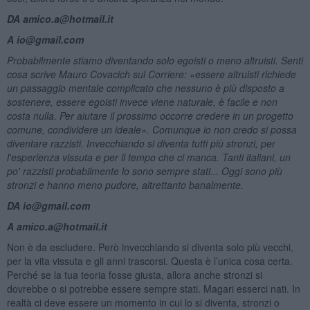
DA amico.a@hotmail.it
A io@gmail.com
Probabilmente stiamo diventando solo egoisti o meno altruisti. Senti
cosa scrive Mauro Covacich sul
Corriere: «essere altruisti richiede
un passaggio mentale complicato che nessuno è più disposto a
sostenere, essere egoisti invece viene naturale, è facile e non
costa nulla. Per aiutare il prossimo occorre credere in un progetto
comune, condividere un ideale». Comunque io non credo si possa
diventare razzisti. Invecchiando si diventa tutti più stronzi, per
l'esperienza vissuta e per il tempo che ci manca. Tanti italiani, un
po' razzisti probabilmente lo sono sempre stati... Oggi sono più
stronzi e hanno meno pudore, altrettanto banalmente.
DA io@gmail.com
A amico.a@hotmail.it
Non è da escludere. Però invecchiando si diventa solo più vecchi,
per la vita vissuta e gli anni trascorsi. Questa è l’unica cosa certa.
Perché se la tua teoria fosse giusta, allora anche stronzi si
dovrebbe o si potrebbe essere sempre stati. Magari esserci nati. In
realtà ci deve essere un momento in cui lo si diventa, stronzi o