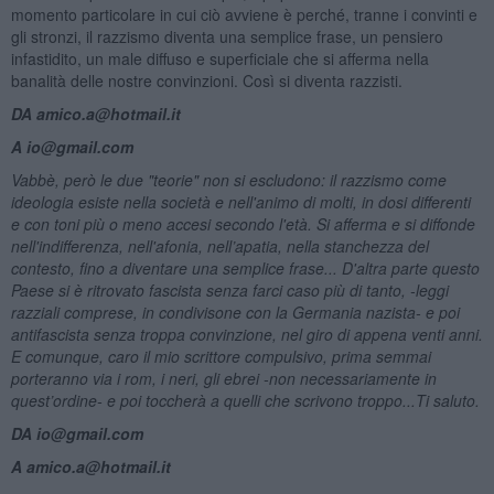
momento particolare in cui ciò avviene è perché, tranne i convinti e
gli stronzi, il razzismo diventa una semplice frase, un pensiero
infastidito, un male diffuso e superficiale che si afferma nella
banalità delle nostre convinzioni. Così si diventa razzisti.
DA amico.a@hotmail.it
A io@gmail.com
Vabbè, però le due "teorie" non si escludono: il razzismo come
ideologia esiste nella societ
à
e nell'animo di molti, in dosi differenti
e con toni più o meno accesi secondo l'et
à
. Si afferma e si diffonde
nell'indifferenza, nell'afonia, nell’apatia, nella stanchezza del
contesto, fino a diventare una semplice frase... D'altra parte questo
Paese si è ritrovato fascista senza farci caso più di tanto, -leggi
razziali comprese, in condivisone con la Germania nazista- e poi
antifascista senza troppa convinzione, nel giro di appena venti anni.
E comunque, caro il mio scrittore compulsivo, prima semmai
porteranno via i rom, i neri, gli ebrei -non necessariamente in
quest’ordine- e poi toccherà a quelli che scrivono troppo...Ti saluto.
DA io@gmail.com
A amico.a@hotmail.it