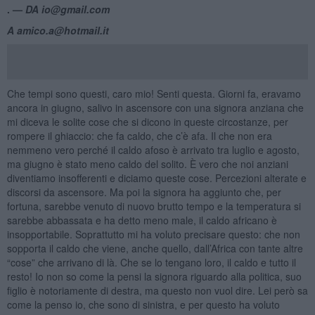
. —
DA io@gmail.com
A amico.a@hotmail.it
Che tempi sono questi, caro mio! Senti questa. Giorni fa, eravamo
ancora in giugno, salivo in ascensore con una signora anziana che
mi diceva le solite cose che si dicono in queste circostanze, per
rompere il ghiaccio: che fa caldo, che c’è afa. Il che non era
nemmeno vero perché il caldo afoso è arrivato tra luglio e agosto,
ma giugno è stato meno caldo del solito. È vero che noi anziani
diventiamo insofferenti e diciamo queste cose. Percezioni alterate e
discorsi da ascensore. Ma poi la signora ha aggiunto che, per
fortuna, sarebbe venuto di nuovo brutto tempo e la temperatura si
sarebbe abbassata e ha detto meno male, il caldo africano è
insopportabile. Soprattutto mi ha voluto precisare questo: che non
sopporta il caldo che viene, anche quello, dall’Africa con tante altre
“cose” che arrivano di là. Che se lo tengano loro, il caldo e tutto il
resto! Io non so come la pensi la signora riguardo alla politica, suo
figlio è notoriamente di destra, ma questo non vuol dire. Lei però sa
come la penso io, che sono di sinistra, e per questo ha voluto