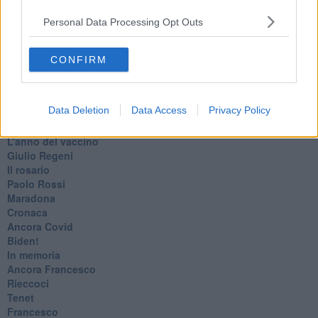
​I soliti noti
Personal Data Processing Opt Outs
Arie
​Vaccine Easing
No profit
CONFIRM
Dragonheart
Con-ter?
​Con-te
Data Deletion
Data Access
Privacy Policy
Coincidenze e crisi
L'amico
​L’anno del vaccino
Giulio Regeni
​Il rosario
Paolo Rossi
Maradona
Cronaca
​Ancora Covid
​Biden!
In memoria
​Ancora Francesco
Rieccoci
Tenet
Francesco