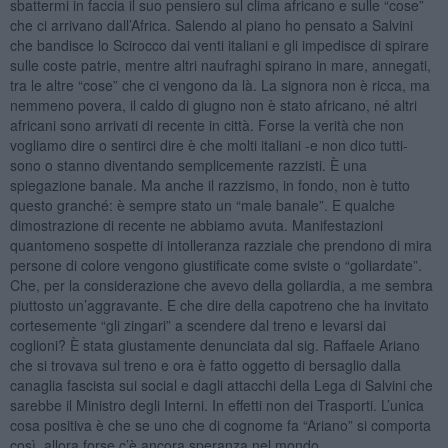
sbattermi in faccia il suo pensiero sul clima africano e sulle “cose”
che ci arrivano dall’Africa. Salendo al piano ho pensato a Salvini
che bandisce lo Scirocco dai venti italiani e gli impedisce di spirare
sulle coste patrie, mentre altri naufraghi spirano in mare, annegati,
tra le altre “cose” che ci vengono da là. La signora non è ricca, ma
nemmeno povera, il caldo di giugno non è stato africano, né altri
africani sono arrivati di recente in città. Forse la verità che non
vogliamo dire o sentirci dire è che molti italiani -e non dico tutti-
sono o stanno diventando semplicemente razzisti. È una
spiegazione banale. Ma anche il razzismo, in fondo, non è tutto
questo granché: è sempre stato un “male banale”. E qualche
dimostrazione di recente ne abbiamo avuta. Manifestazioni
quantomeno sospette di intolleranza razziale che prendono di mira
persone di colore vengono giustificate come sviste o “goliardate”.
Che, per la considerazione che avevo della goliardia, a me sembra
piuttosto un’aggravante. E che dire della capotreno che ha invitato
cortesemente “gli zingari” a scendere dal treno e levarsi dai
coglioni? È stata giustamente denunciata dal sig. Raffaele Ariano
che si trovava sul treno e ora è fatto oggetto di bersaglio dalla
canaglia fascista sui social e dagli attacchi della Lega di Salvini che
sarebbe il Ministro degli Interni. In effetti non dei Trasporti. L’unica
cosa positiva è che se uno che di cognome fa “Ariano” si comporta
così, allora forse c’è ancora speranza nel mondo.