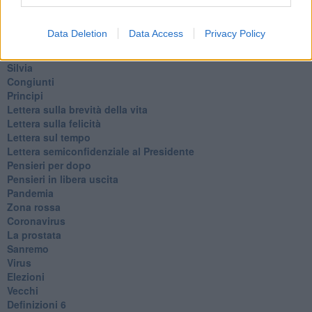
​La guerra dei mondi
Marciare non marcire
Data Deletion
Data Access
Privacy Policy
Fase due
L’Agorà
Silvia
Congiunti
Principi
​Lettera sulla brevità della vita
​Lettera sulla felicità
​Lettera sul tempo
Lettera semiconfidenziale al Presidente
Pensieri per dopo
​Pensieri in libera uscita
Pandemia
Zona rossa
Coronavirus
La prostata
Sanremo
Virus
Elezioni
Vecchi
Definizioni 6