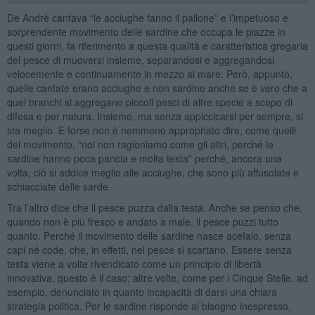
De Andrè cantava “le acciughe fanno il pallone” e l’impetuoso e
sorprendente movimento delle sardine che occupa le piazze in
questi giorni, fa riferimento a questa qualità e caratteristica gregaria
del pesce di muoversi insieme, separandosi e aggregandosi
velocemente e continuamente in mezzo al mare. Però, appunto,
quelle cantate erano acciughe e non sardine anche se è vero che a
quei branchi si aggregano piccoli pesci di altre specie a scopo di
difesa e per natura. Insieme, ma senza appiccicarsi per sempre, si
sta meglio. E forse non è nemmeno appropriato dire, come quelli
del movimento, “noi non ragioniamo come gli altri, perché le
sardine hanno poca pancia e molta testa” perché, ancora una
volta, ciò si addice meglio alle acciughe, che sono più affusolate e
schiacciate delle sarde.
Tra l’altro dice che il pesce puzza dalla testa. Anche se penso che,
quando non è più fresco e andato a male, il pesce puzzi tutto
quanto. Perché il movimento delle sardine nasce acefalo, senza
capi né code, che, in effetti, nel pesce si scartano. Essere senza
testa viene a volte rivendicato come un principio di libertà
innovativa, questo è il caso; altre volte, come per i Cinque Stelle, ad
esempio, denunciato in quanto incapacità di darsi una chiara
strategia politica. Per le sardine risponde al bisogno inespresso,