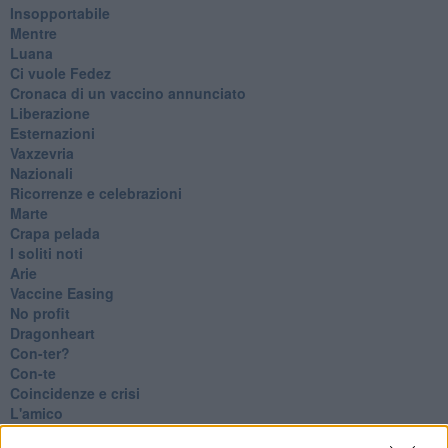
Insopportabile
​Mentre
Luana
​Ci vuole Fedez
​Cronaca di un vaccino annunciato
​Liberazione
Esternazioni
Vaxzevria
Nazionali
​Ricorrenze e celebrazioni
Marte
​Crapa pelada
​I soliti noti
Arie
​Vaccine Easing
No profit
Dragonheart
Con-ter?
​Con-te
Coincidenze e crisi
L'amico
​L’anno del vaccino