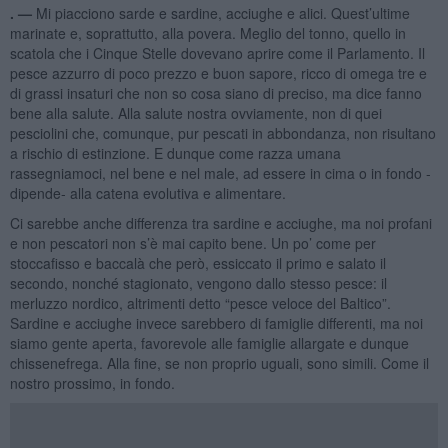
. —
Mi piacciono sarde e sardine, acciughe e alici. Quest’ultime
marinate e, soprattutto, alla povera. Meglio del tonno, quello in
scatola che i Cinque Stelle dovevano aprire come il Parlamento. Il
pesce azzurro di poco prezzo e buon sapore, ricco di omega tre e
di grassi insaturi che non so cosa siano di preciso, ma dice fanno
bene alla salute. Alla salute nostra ovviamente, non di quei
pesciolini che, comunque, pur pescati in abbondanza, non risultano
a rischio di estinzione. E dunque come razza umana
rassegniamoci, nel bene e nel male, ad essere in cima o in fondo -
dipende- alla catena evolutiva e alimentare.
Ci sarebbe anche differenza tra sardine e acciughe, ma noi profani
e non pescatori non s’è mai capito bene. Un po’ come per
stoccafisso e baccalà che però, essiccato il primo e salato il
secondo, nonché stagionato, vengono dallo stesso pesce: il
merluzzo nordico, altrimenti detto “pesce veloce del Baltico”.
Sardine e acciughe invece sarebbero di famiglie differenti, ma noi
siamo gente aperta, favorevole alle famiglie allargate e dunque
chissenefrega. Alla fine, se non proprio uguali, sono simili. Come il
nostro prossimo, in fondo.