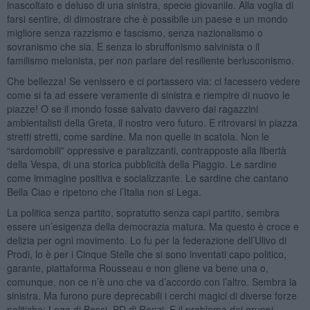
inascoltato e deluso di una sinistra, specie giovanile. Alla voglia di
farsi sentire, di dimostrare che è possibile un paese e un mondo
migliore senza razzismo e fascismo, senza nazionalismo o
sovranismo che sia. E senza lo sbruffonismo salvinista o il
familismo melonista, per non parlare del resiliente berlusconismo.
Che bellezza! Se venissero e ci portassero via: ci facessero vedere
come si fa ad essere veramente di sinistra e riempire di nuovo le
piazze! O se il mondo fosse salvato davvero dai ragazzini
ambientalisti della Greta, il nostro vero futuro. E ritrovarsi in piazza
stretti stretti, come sardine. Ma non quelle in scatola. Non le
“sardomobili” oppressive e paralizzanti, contrapposte alla libertà
della Vespa, di una storica pubblicità della Piaggio. Le sardine
come immagine positiva e socializzante. Le sardine che cantano
Bella Ciao e ripetono che l’Italia non si Lega.
La politica senza partito, sopratutto senza capi partito, sembra
essere un’esigenza della democrazia matura. Ma questo è croce e
delizia per ogni movimento. Lo fu per la federazione dell’Ulivo di
Prodi, lo è per i Cinque Stelle che si sono inventati capo politico,
garante, piattaforma Rousseau e non gliene va bene una o,
comunque, non ce n’è uno che va d’accordo con l’altro. Sembra la
sinistra. Ma furono pure deprecabili i cerchi magici di diverse forze
politiche: Lega di Bossi, PD di Renzi. E il problema dei gruppi