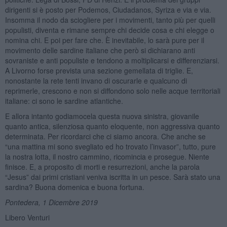
dirigenti si è posto per Podemos, Ciudadanos, Syriza e via e via.
Insomma il nodo da sciogliere per i movimenti, tanto più per quelli
populisti, diventa e rimane sempre chi decide cosa e chi elegge o
nomina chi. E poi per fare che. È inevitabile, lo sarà pure per il
movimento delle sardine italiane che però si dichiarano anti
sovraniste e anti populiste e tendono a moltiplicarsi e differenziarsi.
A Livorno forse prevista una sezione gemellata di triglie. E,
nonostante la rete tenti invano di oscurarle e qualcuno di
reprimerle, crescono e non si diffondono solo nelle acque territoriali
italiane: ci sono le sardine atlantiche.
E allora intanto godiamocela questa nuova sinistra, giovanile
quanto antica, silenziosa quanto eloquente, non aggressiva quanto
determinata. Per ricordarci che ci siamo ancora. Che anche se
“una mattina mi sono svegliato ed ho trovato l’invasor”, tutto, pure
la nostra lotta, il nostro cammino, ricomincia e prosegue. Niente
finisce. E, a proposito di morti e resurrezioni, anche la parola
“Jesus” dai primi cristiani veniva iscritta in un pesce. Sarà stato una
sardina? Buona domenica e buona fortuna.
Pontedera, 1 Dicembre 2019
Libero Venturi