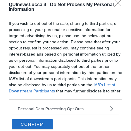
Giulio Regeni
QUInewsLucca.it -
Do Not Process My Personal
​Il rosario
Information
Paolo Rossi
Maradona
If you wish to opt-out of the sale, sharing to third parties, or
Cronaca
processing of your personal or sensitive information for
​Ancora Covid
targeted advertising by us, please use the below opt-out
​Biden!
In memoria
section to confirm your selection. Please note that after your
​Ancora Francesco
opt-out request is processed you may continue seeing
Rieccoci
interest-based ads based on personal information utilized by
Tenet
us or personal information disclosed to third parties prior to
Francesco
your opt-out. You may separately opt-out of the further
Suarez
disclosure of your personal information by third parties on the
​Il responso
IAB’s list of downstream participants. This information may
Willy
also be disclosed by us to third parties on the
IAB’s List of
Non lo so
Downstream Participants
that may further disclose it to other
Destino
third parties.
Valdera
Commissari
Personal Data Processing Opt Outs
L'orso
Grullaia
Spot
CONFIRM
​Il grande vuoto