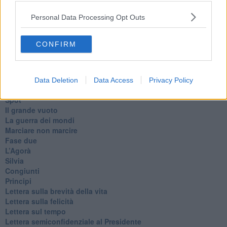
Suarez
Personal Data Processing Opt Outs
​Il responso
Willy
Non lo so
CONFIRM
Destino
Valdera
Commissari
L'orso
Data Deletion
Data Access
Privacy Policy
Grullaia
Spot
​Il grande vuoto
​La guerra dei mondi
Marciare non marcire
Fase due
L’Agorà
Silvia
Congiunti
Principi
​Lettera sulla brevità della vita
​Lettera sulla felicità
​Lettera sul tempo
Lettera semiconfidenziale al Presidente