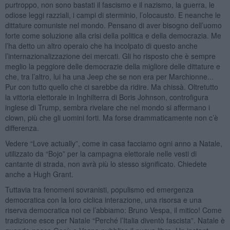
purtroppo, non sono bastati il fascismo e il nazismo, la guerra, le
odiose leggi razziali, i campi di sterminio, l’olocausto. E neanche le
dittature comuniste nel mondo. Pensano di aver bisogno dell’uomo
forte come soluzione alla crisi della politica e della democrazia. Me
l’ha detto un altro operaio che ha incolpato di questo anche
l’internazionalizzazione dei mercati. Gli ho risposto che è sempre
meglio la peggiore delle democrazie della migliore delle dittature e
che, tra l’altro, lui ha una Jeep che se non era per Marchionne...
Pur con tutto quello che ci sarebbe da ridire. Ma chissà. Oltretutto
la vittoria elettorale in Inghilterra di Boris Johnson, controfigura
inglese di Trump, sembra rivelare che nel mondo si affermano i
clown, più che gli uomini forti. Ma forse drammaticamente non c’è
differenza.
Vedere “Love actually”, come in casa facciamo ogni anno a Natale,
utilizzato da “Bojo” per la campagna elettorale nelle vesti di
cantante di strada, non avrà più lo stesso significato. Chiedete
anche a Hugh Grant.
Tuttavia tra fenomeni sovranisti, populismo ed emergenza
democratica con la loro ciclica interazione, una risorsa e una
riserva democratica noi ce l’abbiamo: Bruno Vespa, il mitico! Come
tradizione esce per Natale “Perché l’Italia diventò fascista”. Natale è