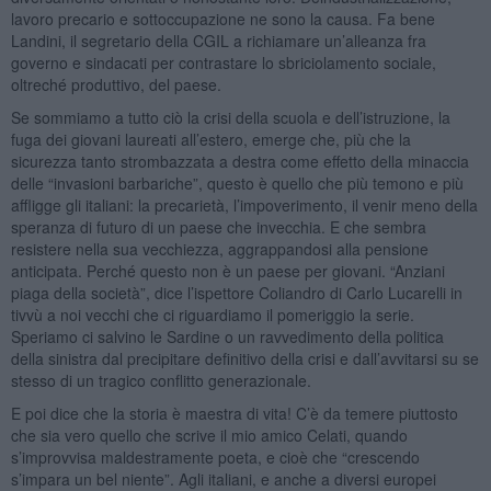
lavoro precario e sottoccupazione ne sono la causa. Fa bene
Landini, il segretario della CGIL a richiamare un’alleanza fra
governo e sindacati per contrastare lo sbriciolamento sociale,
oltreché produttivo, del paese.
Se sommiamo a tutto ciò la crisi della scuola e dell’istruzione, la
fuga dei giovani laureati all’estero, emerge che, più che la
sicurezza tanto strombazzata a destra come effetto della minaccia
delle “invasioni barbariche”, questo è quello che più temono e più
affligge gli italiani: la precarietà, l’impoverimento, il venir meno della
speranza di futuro di un paese che invecchia. E che sembra
resistere nella sua vecchiezza, aggrappandosi alla pensione
anticipata. Perché questo non è un paese per giovani. “Anziani
piaga della società”, dice l’ispettore Coliandro di Carlo Lucarelli in
tivvù a noi vecchi che ci riguardiamo il pomeriggio la serie.
Speriamo ci salvino le Sardine o un ravvedimento della politica
della sinistra dal precipitare definitivo della crisi e dall’avvitarsi su se
stesso di un tragico conflitto generazionale.
E poi dice che la storia è maestra di vita! C’è da temere piuttosto
che sia vero quello che scrive il mio amico Celati, quando
s’improvvisa maldestramente poeta, e cioè che “crescendo
s’impara un bel niente”. Agli italiani, e anche a diversi europei