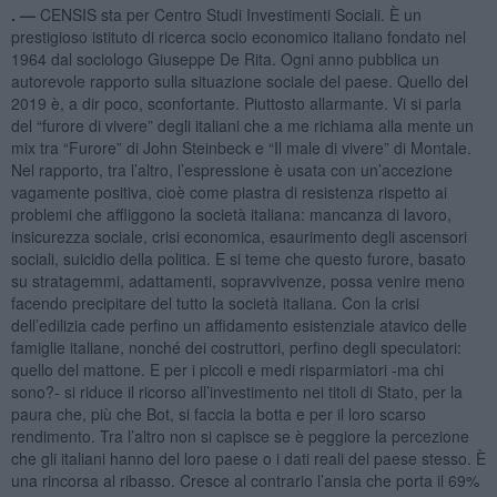
. —
CENSIS sta per Centro Studi Investimenti Sociali. È un
prestigioso istituto di ricerca socio economico italiano fondato nel
1964 dal sociologo Giuseppe De Rita. Ogni anno pubblica un
autorevole rapporto sulla situazione sociale del paese. Quello del
2019 è, a dir poco, sconfortante. Piuttosto allarmante. Vi si parla
del “furore di vivere” degli italiani che a me richiama alla mente un
mix tra “Furore” di John Steinbeck e “Il male di vivere” di Montale.
Nel rapporto, tra l’altro, l’espressione è usata con un’accezione
vagamente positiva, cioè come piastra di resistenza rispetto ai
problemi che affliggono la società italiana: mancanza di lavoro,
insicurezza sociale, crisi economica, esaurimento degli ascensori
sociali, suicidio della politica. E si teme che questo furore, basato
su stratagemmi, adattamenti, sopravvivenze, possa venire meno
facendo precipitare del tutto la società italiana. Con la crisi
dell’edilizia cade perfino un affidamento esistenziale atavico delle
famiglie italiane, nonché dei costruttori, perfino degli speculatori:
quello del mattone. E per i piccoli e medi risparmiatori -ma chi
sono?- si riduce il ricorso all’investimento nei titoli di Stato, per la
paura che, più che Bot, si faccia la botta e per il loro scarso
rendimento. Tra l’altro non si capisce se è peggiore la percezione
che gli italiani hanno del loro paese o i dati reali del paese stesso. È
una rincorsa al ribasso. Cresce al contrario l’ansia che porta il 69%