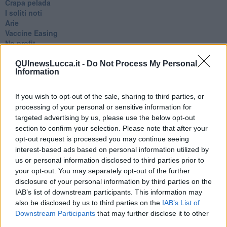
​Crapa pelada
​I soliti noti
Arie
​Vaccine Easing
No profit
Dragonheart
Con-ter?
QUInewsLucca.it -
Do Not Process My Personal
Information
​Con-te
Coincidenze e crisi
L'amico
If you wish to opt-out of the sale, sharing to third parties, or
​L’anno del vaccino
processing of your personal or sensitive information for
Giulio Regeni
targeted advertising by us, please use the below opt-out
​Il rosario
section to confirm your selection. Please note that after your
Paolo Rossi
opt-out request is processed you may continue seeing
Maradona
interest-based ads based on personal information utilized by
Cronaca
us or personal information disclosed to third parties prior to
​Ancora Covid
your opt-out. You may separately opt-out of the further
​Biden!
disclosure of your personal information by third parties on the
In memoria
IAB’s list of downstream participants. This information may
​Ancora Francesco
also be disclosed by us to third parties on the
IAB’s List of
Rieccoci
Downstream Participants
that may further disclose it to other
Tenet
third parties.
Francesco