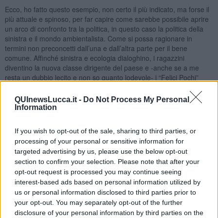
Ecco, ho fatto questo esempio, non certo il più indicato, ma forse il
più attuale e spinoso, per far capire come sarebbe possibile aprire
un arco di confronto tra la politica, in questo caso la politica della
sinistra e il mondo ambientalista. Come si possa ragionare in
termini non preconcetti dall’una e dall’altra parte per il bene
comune. Affinché sinistra e ecologia dialoghino, i ragazzini
diventino la nuova classe dirigente del paese e -anche se a me
resta un dubbio lecito e non so quanto lodevole- i “Felici Pochi”
siano di più e gli “Infelici Molti” di meno. Buona domenica e buona
fortuna.
QUInewsLucca.it -
Do Not Process My Personal
Information
Libero Venturi
Pontedera, 5 Luglio 2020
If you wish to opt-out of the sale, sharing to third parties, or
“Il mondo salvato dai ragazzini” è un libro di Elsa Morante,
processing of your personal or sensitive information for
pubblicato nel 1968 che, tra le altre cose, ci parla di “Felici Pochi” e
targeted advertising by us, please use the below opt-out
di “Infelici Molti”.
section to confirm your selection. Please note that after your
opt-out request is processed you may continue seeing
Libero Venturi
interest-based ads based on personal information utilized by
us or personal information disclosed to third parties prior to
your opt-out. You may separately opt-out of the further
disclosure of your personal information by third parties on the