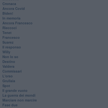
Cronaca
​Ancora Covid
​Biden!
In memoria
​Ancora Francesco
Rieccoci
Tenet
Francesco
Suarez
​Il responso
Willy
Non lo so
Destino
Valdera
Commissari
L'orso
Grullaia
Spot
​Il grande vuoto
​La guerra dei mondi
Marciare non marcire
Fase due