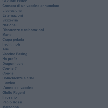
​Ci vuole Fedez
​Cronaca di un vaccino annunciato
​Liberazione
Esternazioni
Vaxzevria
Nazionali
​Ricorrenze e celebrazioni
Marte
​Crapa pelada
​I soliti noti
Arie
​Vaccine Easing
No profit
Dragonheart
Con-ter?
​Con-te
Coincidenze e crisi
L'amico
​L’anno del vaccino
Giulio Regeni
​Il rosario
Paolo Rossi
Maradona