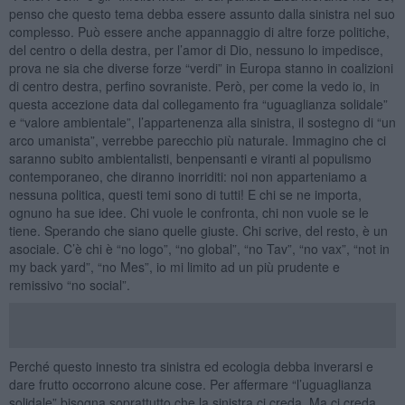
penso che questo tema debba essere assunto dalla sinistra nel suo
complesso. Può essere anche appannaggio di altre forze politiche,
del centro o della destra, per l’amor di Dio, nessuno lo impedisce,
prova ne sia che diverse forze “verdi” in Europa stanno in coalizioni
di centro destra, perfino sovraniste. Però, per come la vedo io, in
questa accezione data dal collegamento fra “uguaglianza solidale”
e “valore ambientale”, l’appartenenza alla sinistra, il sostegno di “un
arco umanista”, verrebbe parecchio più naturale. Immagino che ci
saranno subito ambientalisti, benpensanti e viranti al populismo
contemporaneo, che diranno inorriditi: noi non apparteniamo a
nessuna politica, questi temi sono di tutti! E chi se ne importa,
ognuno ha sue idee. Chi vuole le confronta, chi non vuole se le
tiene. Sperando che siano quelle giuste. Chi scrive, del resto, è un
asociale. C’è chi è “no logo”, “no global”, “no Tav”, “no vax”, “not in
my back yard”, “no Mes”, io mi limito ad un più prudente e
remissivo “no social”.
Perché questo innesto tra sinistra ed ecologia debba inverarsi e
dare frutto occorrono alcune cose. Per affermare “l’uguaglianza
solidale” bisogna soprattutto che la sinistra ci creda. Ma ci creda