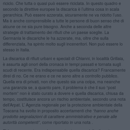
riciclo. Che tutta o quasi può essere riciclata. In questo quadro e
secondo la direttive europee la discarica è l’ultima cosa in scala
gerarchica. Può essere azzerata, sicuramente ne va ridotto l’uso.
Ma è anche comprensibile a tutte le persone di buon senso che di
alcune ce ne sia pure bisogno. Anche a seconda delle altre
strategie di trattamento dei rifiuti che un paese sceglie. La
Germania le discariche le ha azzerate, ma, oltre che sulla
differenziata, ha spinto molto sugli inceneritori. Non può essere lo
stesso in Italia.
La discarica di rifiuti urbani e speciali di Chianni, in località Grillaia,
è assurta agli onori della cronaca in tempi passati e tornata sugli
scudi di recente. Era indispensabile quella discarica? Francamente
direi di no. Ce ne erano e ce ne sono altre a controllo pubblico.
Quella era di privati, non che questo sia una colpa, ma neanche
una garanzia se, a quanto pare, il problema è che il suo “post
mortem” non è stato curato a dovere e quella discarica, chiusa da
tempo, costituisce ancora un rischio ambientale, secondo una nota
dell’Arpat. L’ Agenzia regionale per la protezione ambientale della
Toscana ha svolto in proposito accertamenti che
“
hanno anche
prodotto segnalazioni di carattere amministrativo e penale alle
autorità
competenti
”
, come riportato in una nota .