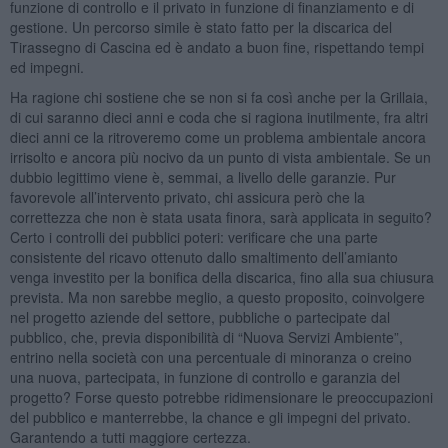
funzione di controllo e il privato in funzione di finanziamento e di
gestione. Un percorso simile è stato fatto per la discarica del
Tirassegno di Cascina ed è andato a buon fine, rispettando tempi
ed impegni.
Ha ragione chi sostiene che se non si fa così anche per la Grillaia,
di cui saranno dieci anni e coda che si ragiona inutilmente, fra altri
dieci anni ce la ritroveremo come un problema ambientale ancora
irrisolto e ancora più nocivo da un punto di vista ambientale. Se un
dubbio legittimo viene è, semmai, a livello delle garanzie. Pur
favorevole all’intervento privato, chi assicura però che la
correttezza che non è stata usata finora, sarà applicata in seguito?
Certo i controlli dei pubblici poteri: verificare che una parte
consistente del ricavo ottenuto dallo smaltimento dell’amianto
venga investito per la bonifica della discarica, fino alla sua chiusura
prevista. Ma non sarebbe meglio, a questo proposito, coinvolgere
nel progetto aziende del settore, pubbliche o partecipate dal
pubblico, che, previa disponibilità di “Nuova Servizi Ambiente”,
entrino nella società con una percentuale di minoranza o creino
una nuova, partecipata, in funzione di controllo e garanzia del
progetto? Forse questo potrebbe ridimensionare le preoccupazioni
del pubblico e manterrebbe, la chance e gli impegni del privato.
Garantendo a tutti maggiore certezza.