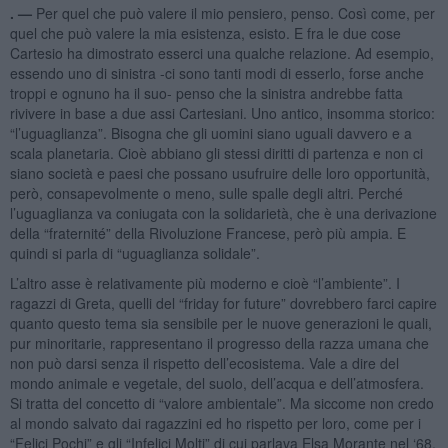
. —
Per quel che può valere il mio pensiero, penso. Così come, per
quel che può valere la mia esistenza, esisto. E fra le due cose
Cartesio ha dimostrato esserci una qualche relazione. Ad esempio,
essendo uno di sinistra -ci sono tanti modi di esserlo, forse anche
troppi e ognuno ha il suo- penso che la sinistra andrebbe fatta
rivivere in base a due assi Cartesiani. Uno antico, insomma storico:
“l’uguaglianza”. Bisogna che gli uomini siano uguali davvero e a
scala planetaria. Cioè abbiano gli stessi diritti di partenza e non ci
siano società e paesi che possano usufruire delle loro opportunità,
però, consapevolmente o meno, sulle spalle degli altri. Perché
l’uguaglianza va coniugata con la solidarietà, che è una derivazione
della “fraternité” della Rivoluzione Francese, però più ampia. E
quindi si parla di “uguaglianza solidale”.
L’altro asse è relativamente più moderno e cioè “l’ambiente”. I
ragazzi di Greta, quelli del “friday for future” dovrebbero farci capire
quanto questo tema sia sensibile per le nuove generazioni le quali,
pur minoritarie, rappresentano il progresso della razza umana che
non può darsi senza il rispetto dell’ecosistema. Vale a dire del
mondo animale e vegetale, del suolo, dell’acqua e dell’atmosfera.
Si tratta del concetto di “valore ambientale”. Ma siccome non credo
al mondo salvato dai ragazzini ed ho rispetto per loro, come per i
“Felici Pochi” e gli “Infelici Molti” di cui parlava Elsa Morante nel ‘68,