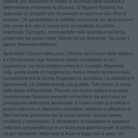
Ebbene, per assicurare la messa in sicurezza della discarica e
determinarne veramente la chiusura, la Regione Toscana, ha
approvato un progetto che ne prevede la copertura con rifiuti di
amianto. Ciò garantirebbe la fattibilità economica del “post mortem”
che, come si è visto in questi anni, ha costituito la criticità
essenziale. Il progetto, contingentato nelle quantità e nei tempi,
presentato dai gestori della “Nuova Servizi Ambiente”, ha avuto il
parere favorevole dell’Arpat.
Apriti cielo! I Comuni della zona, l’Unione dei Comuni della Valdera
e il Circolo della Lega Ambiente hanno manifestato la loro
opposizione. Le forze politiche presenti in Consiglio Regionale,
tutte, anche quelle di maggioranza, hanno chiesto la revoca della
concessione che la Giunta Regionale ha accordato. La situazione è
paradossale. La Grillaia diventa una grullaia. Tutti contro, in nome
della difesa dell’ambiente. Peccato che anche togliere e smaltire
correttamente l’amianto presente nel territorio sia anch’esso un
presupposto della tutela ambientale. E l’unico modo di smaltirlo è
proprio interrarlo in discariche controllate, evitando la diffusione di
fibre nell’aria, pericolose per la salute umana. Questo spesso
tendiamo a dimenticarlo. E dimenticare di inquadrare le questioni
nella loro complessità non è un buon presupposto né per la politica,
né per l’ambiente. Nella nota di Arpat si legge non a caso:
“
Un