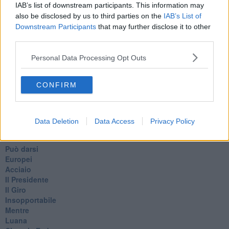
IAB’s list of downstream participants. This information may
also be disclosed by us to third parties on the
IAB’s List of
Se vuoi leggere le notizie principali della Toscana iscriviti alla
Downstream Participants
that may further disclose it to other
Newsletter QUInews - ToscanaMedia.
Arriva gratis tutti i giorni
third parties.
alle 20:00 direttamente nella tua casella di posta.
Basta cliccare
QUI
Personal Data Processing Opt Outs
Ti potrebbe interessare anche:
CONFIRM
Articoli dal Blog “Pensieri della domenica” di Libero Venturi
​Agorà reloaded
Ultimo
Data Deletion
Data Access
Privacy Policy
​L’urlo e gli inglesi
Carrà
Può darsi
Europei
Acciaio
Il Presidente
​Il Giro
Insopportabile
​Mentre
Luana