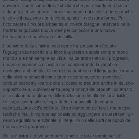
davvero. Che è come dire ai cristiani che per esserlo non basta
dirlo, ma si deve amare il prossimo come noi stessi -e forse anche
di più- e il razzismo non è contemplato. In nessuna forma. Per
riconoscere il “valore ambientale” invece bisogna innervare nella
tradizione goscista nuove idee per cui occorre una nuova
formazione e una diversa sensibilità.
Il pensiero della sinistra, così come ha spesso privilegiato
l’uguaglianza rispetto alla libertà -peraltro a scala sempre meno
mondiale e non sempre solidale- ha centrato tutto sul progresso
umano e economico sociale non considerando la variabile
ecologico ambientale. Occorre che rientrino nel linguaggio comune
della sinistra concetti come green economy, green new deal,
circular economy -parole che si possono tradurre anche in italiano-
opposizione all’obsolescenza programmata dei prodotti, contrasto
al riscaldamento globale, differenziazione dei rifiuti e loro riciclo,
sviluppo sostenibile e, soprattutto, rinnovabile. Insomma
valorizzazione dell’ambiente. Ci arriviamo un po’ tardi, ma meglio
tardi che mai. In compenso possiamo aggiungere a questi temi un
senso egualitario e solidale, di riequilibrio delle sorti dei popoli del
mondo. E di progresso.
Se la sinistra si deve adeguare, anche le forze ambientaliste