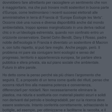
dovrebbero fare altrettanto per raccogliere un sentimento che non
è maggioritario, ma che può trovare molti sostenitori in buona parte
d’Europa, come testimoniano i recenti successi elettorali alle
amministrative in terra di Francia di “Europe Écologie les Verts”.
Occorre cioè una nuova e diversa disponibilità anche dal mondo
ambientalista, troppo spesso marginalizzato in una deriva radical
chic o in un’ideologia estremista, quando non confinato entro un
orizzonte conservatore. Daniel Cohn-Bendit, Dany il Rosso, padre
nobile dell’ecologia in Francia è diventato un sostenitore di Macron
e, con tutto rispetto, si può fare meglio. Anche peggio, però. Il
problema mi pare sia coniugare temi ecologici e senso del
progresso, territorio e appartenenza europea, far parlare sfera
pubblica e sfera privata, sia sul piano sociale che ambientale.
Futuro in altre parole.
Ho detto come la penso perché sia più chiaro l’argomento che
seguirà. E, a proposito di un tema come quello dei rifiuti, penso che
occorra ridurli fino alla massima potenza e convenienza,
differenziarli per riciclarli. Non necessariamente eliminare la
plastica, ma ridurla e sostituirla con materiali plastici sicuri e solidi
non derivanti dal petrolio e biodegradabili, per cui la ricerca deve
essere sostenuta. Intanto conferirla correttamente, schiacciando le
bottiglie, ad esempio, per ottimizzarne e facilitarne la raccolta, e il