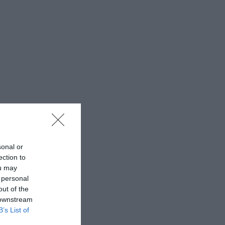
sonal or
ection to
ou may
 personal
out of the
 downstream
B’s List of