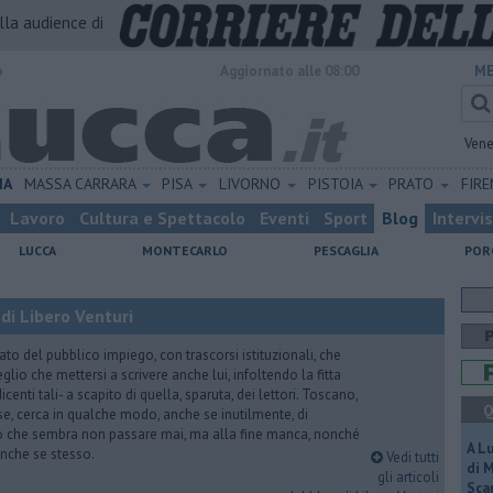
alla audience di
o
Aggiornato alle 08:00
ME
Vene
IA
MASSA CARRARA
PISA
LIVORNO
PISTOIA
PRATO
FIR
Lavoro
Cultura e Spettacolo
Eventi
Sport
Blog
Intervi
LUCCA
MONTECARLO
PESCAGLIA
POR
di Libero Venturi
ato del pubblico impiego, con trascorsi istituzionali, che
lio che mettersi a scrivere anche lui, infoltendo la fitta
dicenti tali- a scapito di quella, sparuta, dei lettori. Toscano,
Q
e, cerca in qualche modo, anche se inutilmente, di
o che sembra non passare mai, ma alla fine manca, nonché
A L
, anche se stesso.
Vedi tutti
di 
gli articoli
Scar