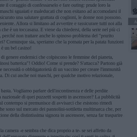
e il coraggio di confessarselo e fare outing: prude loro la
 maschi sguaiati e maleducati che non esitano ad accomodarsi il
icurato una salutare grattata di coglioni, le donne non possono.
A
ente. Allora si limitano ad avvertire e rassicurare tutti noi alla
che è un toccasana. E viene da chiedersi, della serie nel più ci
o, perché non trattare anche lo spinoso problema del "prurito
eneri? Comunque sia, speriamo che la pomata per la patata funzioni
 è un bel casino!
 di genere endemici che colpiscono le femmine del pianeta,
aginosi batterica"! Oddio! Come si prende? S'attacca? Partono già
ale necessità o obbligatorietà di un vaccino per creare l'immunità
aga. Di cui anche noi maschi, per qualche motivo relazionale,
 basta. Vogliamo parlare dell'incontinenza e delle perdite
 nazionale di quei puzzetti sospetti in ascensore? La pubblicità
al contempo si premunisce di avvisarci che esistono rimedi
che sono sul mercato dei pannolini-sottiletta multimarca che, per
ione della distintissima signora in ascensore, senza far trasparire
 la camera -e sembra che dica proprio a te- se sei affetto da
i dell'apparato digerente e intestinale; così ti senti in colpa, ti