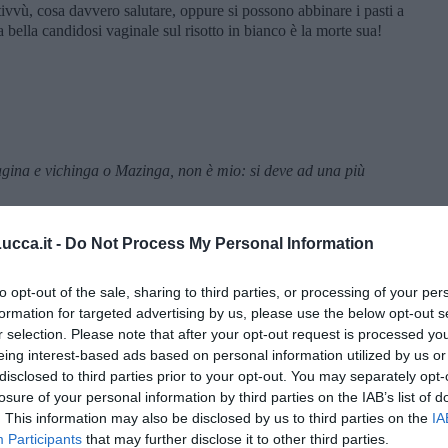
 tivvù, cosa davvero salutare, oppure si possono abbinare i pasti a
 bella candidosi vaginale sul risotto in bianco è la morte sua!
vagina e vichinga o Mazinga, non è mio: si deve ad una più
cca.it -
Do Not Process My Personal Information
to opt-out of the sale, sharing to third parties, or processing of your per
formation for targeted advertising by us, please use the below opt-out s
r selection. Please note that after your opt-out request is processed y
eing interest-based ads based on personal information utilized by us or
disclosed to third parties prior to your opt-out. You may separately opt-
losure of your personal information by third parties on the IAB’s list of
. This information may also be disclosed by us to third parties on the
IA
Participants
that may further disclose it to other third parties.