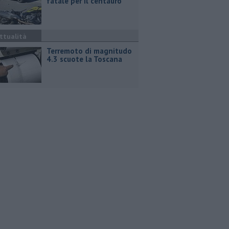
fatale per il centauro
ttualità
Terremoto di magnitudo
4.3 scuote la Toscana