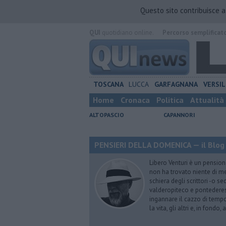
Questo sito contribuisce 
QUI
quotidiano online.
Percorso semplificat
TOSCANA
LUCCA
GARFAGNANA
VERSIL
Home
Cronaca
Politica
Attualità
ALTOPASCIO
CAPANNORI
PENSIERI DELLA DOMENICA — il Blog 
Libero Venturi è un pension
non ha trovato niente di meg
schiera degli scrittori -o se
valderopiteco e pontederes
ingannare il cazzo di temp
la vita, gli altri e, in fondo