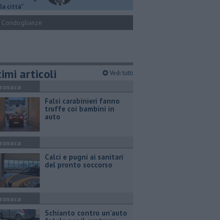
la città"
Condoglianze
imi articoli
Vedi tutti
ronaca
Falsi carabinieri fanno
truffe coi bambini in
auto
ronaca
Calci e pugni ai sanitari
del pronto soccorso
ronaca
Schianto contro un'auto