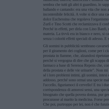
sembra che tutti gli altri ti guardino, lo s
ballando e cantando: era una vita che non a
incontenibile felicità. A volte si dice una ca
dolce Euchessina che regolava l'organismo 
Zurlì e Tino Scotti che reclamizzava il confe
Perché in effetti, per dirla con Lino Banfi,
materia. La tivvù era in bianco e nero, si 
senza i coloriti effetti speciali di adesso. 
Gli uomini in pubblicità sembrano cavarsela
per il giramento dei coglioni, come per i ci
prostata in fiamme, che, alzandosi ripetuta
perché si vergogna di dire che gli scappa di
farmaco a base di Serenoa Repens che, come 
della prostata e delle vie urinarie". Non m
sé i loro problemi intimi, gli uomini, intes
addosso, perché sono ormai una specie mali
l'uccello, figuriamoci il cervello! E tra i 
corrispondenza di amorosi sensi, una specie
bisognato che quella povera donna, pur ge
procurasse al marito la medicina. Forse perch
Che poi, purtroppo per lei, non è che funz