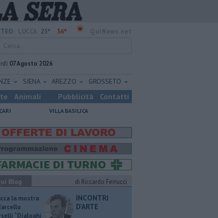
25°
36°
TEO:
LUCCA
QuiNews.net
rdì
07 Agosto 2026
ENZE
SIENA
AREZZO
GROSSETO
ste
Animali
Pubblicità
Contatti
CARI
VILLA BASILICA
ui Blog
di Riccardo Ferrucci
INCONTRI
ucca la mostra
D'ARTE
Marcello
selli “Dialoghi