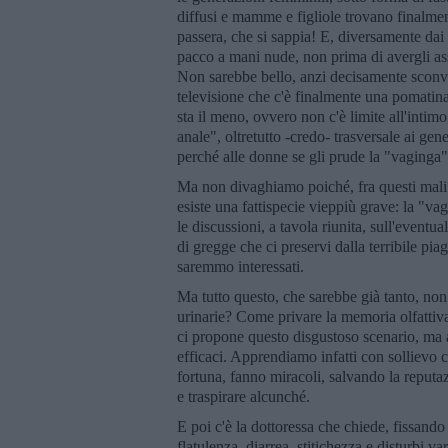
diffusi e mamme e figliole trovano finalment
passera, che si sappia! E, diversamente dai
pacco a mani nude, non prima di avergli ass
Non sarebbe bello, anzi decisamente sconveni
televisione che c'è finalmente una pomatina 
sta il meno, ovvero non c'è limite all'intim
anale", oltretutto -credo- trasversale ai g
perché alle donne se gli prude la "vaginga"
Ma non divaghiamo poiché, fra questi mali
esiste una fattispecie vieppiù grave: la "v
le discussioni, a tavola riunita, sull'eventu
di gregge che ci preservi dalla terribile pi
saremmo interessati.
Ma tutto questo, che sarebbe già tanto, non
urinarie? Come privare la memoria olfattiva
ci propone questo disgustoso scenario, ma 
efficaci. Apprendiamo infatti con sollievo 
fortuna, fanno miracoli, salvando la reputaz
e traspirare alcunché.
E poi c'è la dottoressa che chiede, fissando
flatulenza, diarrea, stitichezza e disturbi var