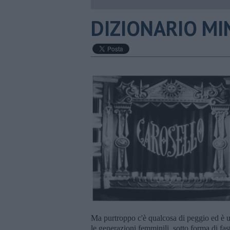
DIZIONARIO MIN
Ma purtroppo c'è qualcosa di peggio ed è un
le generazioni femminili, sotto forma di fas