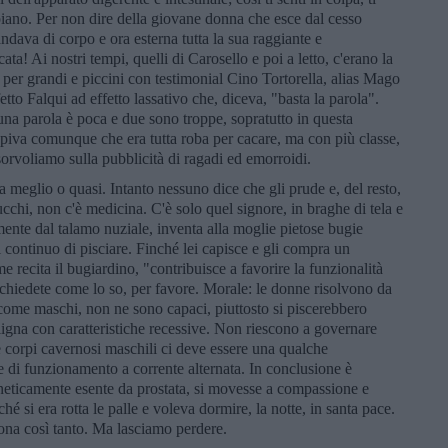
appiano. Per non dire della giovane donna che esce dal cesso
ndava di corpo e ora esterna tutta la sua raggiante e
cata! Ai nostri tempi, quelli di Carosello e poi a letto, c'erano la
per grandi e piccini con testimonial Cino Tortorella, alias Mago
tto Falqui ad effetto lassativo che, diceva, "basta la parola".
 una parola è poca e due sono troppe, sopratutto in questa
capiva comunque che era tutta roba per cacare, ma con più classe,
E sorvoliamo sulla pubblicità di ragadi ed emorroidi.
 meglio o quasi. Intanto nessuno dice che gli prude e, del resto,
ucchi, non c'è medicina. C'è solo quel signore, in braghe di tela e
mente dal talamo nuziale, inventa alla moglie pietose bugie
 continuo di pisciare. Finché lei capisce e gli compra un
recita il bugiardino, "contribuisce a favorire la funzionalità
i chiedete come lo so, per favore. Morale: le donne risolvono da
i come maschi, non ne sono capaci, piuttosto si piscerebbero
gna con caratteristiche recessive. Non riescono a governare
due corpi cavernosi maschili ci deve essere una qualche
 di funzionamento a corrente alternata. In conclusione è
neticamente esente da prostata, si movesse a compassione e
é si era rotta le palle e voleva dormire, la notte, in santa pace.
iona così tanto. Ma lasciamo perdere.