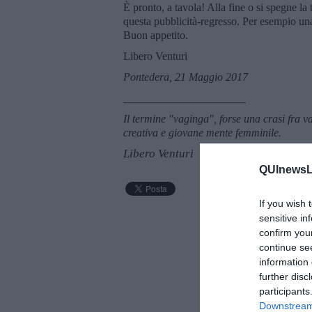
È pronto, a tavola! Alla fine o si spegne la
questa pubblicità-regresso. Per esempio una
Buon appetito.
Libero Venturi
Pontedera, 21 Maggio 2017
______________________
Il termine "vaginga", forse una crasi fra 
creativa e giovane mente femminile.
Libero Venturi
QUInewsLu
If you wish 
sensitive in
confirm you
continue se
information 
further disc
participants
Downstream 