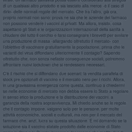
di un qualsiasi altro prodotto e sia lasciato alla mercé -è il caso di
dirlo- delle normali regole del mercato. Che tra l’altro, già ora,
proprio normali non sono: prova ne sia che le aziende del farmaco
non possono vendere i vaccini ai privati. Ma allora, insisto, cosa
aspettano gli Stati e le organizzazioni internazionali della sanità a
chiudere del tutto il cerchio e farsi consegnare i brevetti per avviare
una produzione di massa -allargando oltretutto il mercato- con
l’obiettivo di vaccinare gratuitamente la popolazione, prima che le
varianti del virus diffondano ulteriormente il contagio? Sapendo
oltretutto che, non senza nefaste conseguenze sociali, potremmo
affrontare nuovi lockdown che si rendessero necessari.
C’è il rischio che si diffondano due scenari: la vendita parallela di
stock pre opzionati di vaccino e il mercato nero per i ricchi. Allora,
in una gravissima emergenza come questa, continuo a chiedermi
se nelle economie di mercato non debba essere lo Stato a regolare
in senso etico la produzione e la distribuzione dei vaccini, a
garanzia della nostra sopravvivenza. Mi chiedo anche se le regole
che il contagio impone, valgano solo per le persone, per molte
attività economiche, sociali e culturali, ma non per il mercato del
farmaco che, anzi, lucra su questa situazione. E mi domando se la
soluzione sia il vaccino statale prodotto dalle economie di Stato