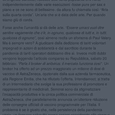
indipendentemente dalle varie esecuzioni -fosse pure per sax e
piano e ce ne sono di bellissime- da allora fu chiamata così: “Aria
sulla quarta corda”. Un’aria che si è data delle arie. Per quando
siamo giù di corda.
Forse anche l’umanità si dà delle arie.
“
Essere umani vuol dire
sentire vagamente che c'è, in ognuno, qualcosa di tutti e, in tutti,
qualcosa di ognuno”,
così almeno recita un aforisma di Paul Valery.
Ma è sempre vero? A giudicare dalla dedizione di tanti volontari
impegnati in azioni di solidarietà e dal sacrificio durante la
pandemia di tanti operatori dobbiamo dire sì. Invece molti dubbi
vengono leggendo l’articolo comparso su Repubblica, sabato 20
febbraio:
“
Parla il broker di antivirus: il mercato funziona così”.
Un
broker ha offerto ad un prezzo maggiorato un milione di dosi di
vaccino di AstraZeneca, opzionate dalla sua azienda farmaceutica,
alla Regione Emilia, che ha rifiutato l’offerta. Intendiamoci: si tratta
di un intermediario che svolge la sua professione di promotore e
rappresentante di medicinali. Semmai sono da stigmatizzare
l’incapacità produttiva e la cinica politica commerciale di
AstraZeneca, che parallelamente annuncia un’ulteriore riduzione
delle consegne ufficiali di vaccino programmate per l’Italia. Il
problema è se è giusto che, nella persistenza della pandemia
virale, un farmaco salvavita possa essere considerato alla stregua