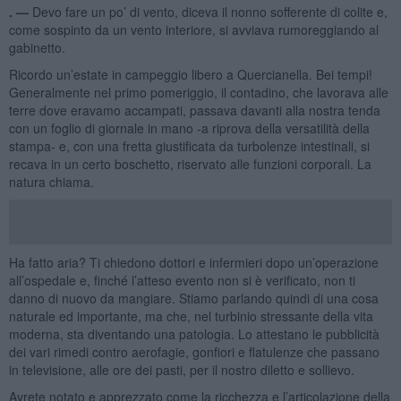
. —
Devo fare un po’ di vento, diceva il nonno sofferente di colite e,
come sospinto da un vento interiore, si avviava rumoreggiando al
gabinetto.
Ricordo un’estate in campeggio libero a Quercianella. Bei tempi!
Generalmente nel primo pomeriggio, il contadino, che lavorava alle
terre dove eravamo accampati, passava davanti alla nostra tenda
con un foglio di giornale in mano -a riprova della versatilità della
stampa- e, con una fretta giustificata da turbolenze intestinali, si
recava in un certo boschetto, riservato alle funzioni corporali. La
natura chiama.
Ha fatto aria? Ti chiedono dottori e infermieri dopo un’operazione
all’ospedale e, finché l’atteso evento non si è verificato, non ti
danno di nuovo da mangiare. Stiamo parlando quindi di una cosa
naturale ed importante, ma che, nel turbinio stressante della vita
moderna, sta diventando una patologia. Lo attestano le pubblicità
dei vari rimedi contro aerofagie, gonfiori e flatulenze che passano
in televisione, alle ore dei pasti, per il nostro diletto e sollievo.
Avrete notato e apprezzato come la ricchezza e l’articolazione della