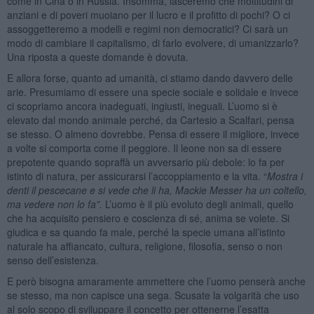
come in Cina o in Russia. Insomma, lasceremo che moltitudini di
anziani e di poveri muoiano per il lucro e il profitto di pochi? O ci
assoggetteremo a modelli e regimi non democratici? Ci sarà un
modo di cambiare il capitalismo, di farlo evolvere, di umanizzarlo?
Una riposta a queste domande è dovuta.
E allora forse, quanto ad umanità, ci stiamo dando davvero delle
arie. Presumiamo di essere una specie sociale e solidale e invece
ci scopriamo ancora inadeguati, ingiusti, ineguali. L’uomo si è
elevato dal mondo animale perché, da Cartesio a Scalfari, pensa
se stesso. O almeno dovrebbe. Pensa di essere il migliore, invece
a volte si comporta come il peggiore. Il leone non sa di essere
prepotente quando sopraffà un avversario più debole: lo fa per
istinto di natura, per assicurarsi l’accoppiamento e la vita. “
Mostra i
denti il pescecane e si vede che li ha, Mackie Messer ha un coltello,
ma vedere non lo fa”.
L’uomo è il più evoluto degli animali, quello
che ha acquisito pensiero e coscienza di sé, anima se volete. Si
giudica e sa quando fa male, perché la specie umana all’istinto
naturale ha affiancato, cultura, religione, filosofia, senso o non
senso dell’esistenza.
E però bisogna amaramente ammettere che l’uomo penserà anche
se stesso, ma non capisce una sega. Scusate la volgarità che uso
al solo scopo di sviluppare il concetto per ottenerne l’esatta