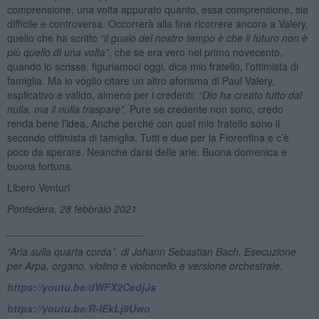
comprensione, una volta appurato quanto, essa comprensione, sia
difficile e controversa. Occorrerà alla fine ricorrere ancora a Valery,
quello che ha scritto
“
il guaio del nostro tempo è che il futuro non è
più quello di una volta”
, che se era vero nel primo novecento,
quando lo scrisse, figuriamoci oggi, dice mio fratello, l’ottimista di
famiglia. Ma io voglio citare un altro aforisma di Paul Valery,
esplicativo e valido, almeno per i credenti:
“
Dio ha creato tutto dal
nulla, ma il nulla traspare”.
Pure se credente non sono, credo
renda bene l’idea. Anche perché con quel mio fratello sono il
secondo ottimista di famiglia. Tutti e due per la Fiorentina e c’è
poco da sperare. Neanche darsi delle arie. Buona domenica e
buona fortuna.
Libero Venturi
Pontedera, 28 febbraio 2021
________________________
“Aria sulla quarta corda”, di Johann Sebastian Bach. Esecuzione
per Arpa, organo, violino e violoncello e versione orchestrale.
https://youtu.be/dWFX2CedjJs
https://youtu.be/R-IEkLj9Uwo