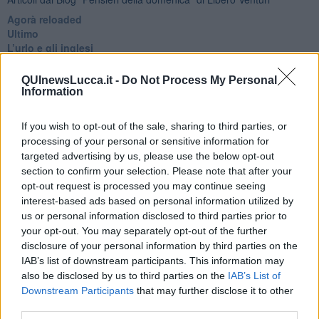
​Agorà reloaded
Ultimo
​L’urlo e gli inglesi
Carrà
Può darsi
QUInewsLucca.it -
Do Not Process My Personal
Europei
Information
Acciaio
Il Presidente
If you wish to opt-out of the sale, sharing to third parties, or
​Il Giro
processing of your personal or sensitive information for
Insopportabile
targeted advertising by us, please use the below opt-out
​Mentre
section to confirm your selection. Please note that after your
Luana
opt-out request is processed you may continue seeing
​Ci vuole Fedez
interest-based ads based on personal information utilized by
​Cronaca di un vaccino annunciato
us or personal information disclosed to third parties prior to
​Liberazione
your opt-out. You may separately opt-out of the further
Esternazioni
Vaxzevria
disclosure of your personal information by third parties on the
Nazionali
IAB’s list of downstream participants. This information may
​Ricorrenze e celebrazioni
also be disclosed by us to third parties on the
IAB’s List of
Marte
Downstream Participants
that may further disclose it to other
​Crapa pelada
third parties.
​I soliti noti