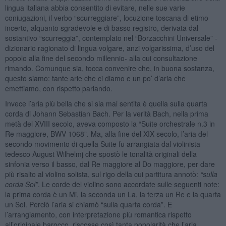
lingua italiana abbia consentito di evitare, nelle sue varie
coniugazioni, il verbo “scurreggiare”, locuzione toscana di etimo
incerto, alquanto sgradevole e di basso registro, derivata dal
sostantivo “scurreggia”, contemplato nel “Borzacchini Universale” -
dizionario ragionato di lingua volgare, anzi volgarissima, d’uso del
popolo alla fine del secondo millennio- alla cui consultazione
rimando. Comunque sia, tocca convenire che, in buona sostanza,
questo siamo: tante arie che ci diamo e un po’ d’aria che
emettiamo, con rispetto parlando.
Invece l’aria più bella che si sia mai sentita è quella sulla quarta
corda di Johann Sebastian Bach. Per la verità Bach, nella prima
metà del XVIII secolo, aveva composto la “Suite orchestrale n.3 in
Re maggiore, BWV 1068”. Ma, alla fine del XIX secolo, l’aria del
secondo movimento di quella Suite fu arrangiata dal violinista
tedesco August Wilhelmj che spostò le tonalità originali della
sinfonia verso il basso, dal Re maggiore al Do maggiore, per dare
più risalto al violino solista, sul rigo della cui partitura annotò:
“
sulla
corda Sol”
. Le corde del violino sono accordate sulle seguenti note:
la prima corda è un Mi, la seconda un La, la terza un Re e la quarta
un Sol. Perciò l’aria si chiamò “sulla quarta corda”. E
l’arrangiamento, con interpretazione più romantica rispetto
all’originale barocco, riscosse così tanta popolarità che l’aria,