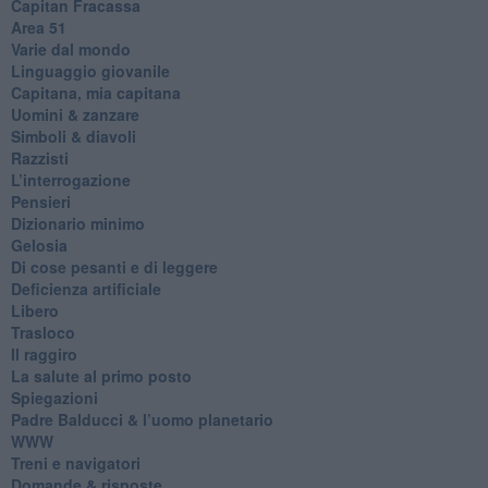
​Capitan Fracassa
​Area 51
Varie dal mondo
​Linguaggio giovanile
​Capitana, mia capitana
Uomini & zanzare
​Simboli & diavoli
Razzisti
​L’interrogazione
Pensieri
​Dizionario minimo
Gelosia
Di cose pesanti e di leggere
​Deficienza artificiale
Libero
Trasloco
Il raggiro
​La salute al primo posto
Spiegazioni
Padre Balducci & l’uomo planetario
WWW
​Treni e navigatori
​Domande & risposte