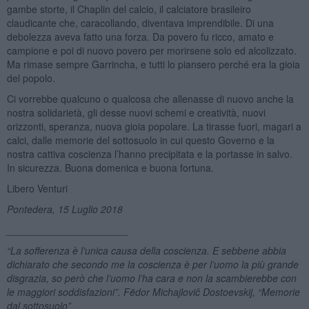
gambe storte, il Chaplin del calcio, il calciatore brasileiro
claudicante che, caracollando, diventava imprendibile. Di una
debolezza aveva fatto una forza. Da povero fu ricco, amato e
campione e poi di nuovo povero per morirsene solo ed alcolizzato.
Ma rimase sempre Garrincha, e tutti lo piansero perché era la gioia
del popolo.
Ci vorrebbe qualcuno o qualcosa che allenasse di nuovo anche la
nostra solidarietà, gli desse nuovi schemi e creatività, nuovi
orizzonti, speranza, nuova gioia popolare. La tirasse fuori, magari a
calci, dalle memorie del sottosuolo in cui questo Governo e la
nostra cattiva coscienza l’hanno precipitata e la portasse in salvo.
In sicurezza. Buona domenica e buona fortuna.
Libero Venturi
Pontedera, 15 Luglio 2018
______________________
“La sofferenza è l’unica causa della coscienza. E sebbene abbia
dichiarato che secondo me la coscienza è per l’uomo la più grande
disgrazia, so però che l’uomo l’ha cara e non la scambierebbe con
le maggiori soddisfazioni”. F
ë
dor Michajlovič
Dostoevskij
, “Memorie
dal sottosuolo”.