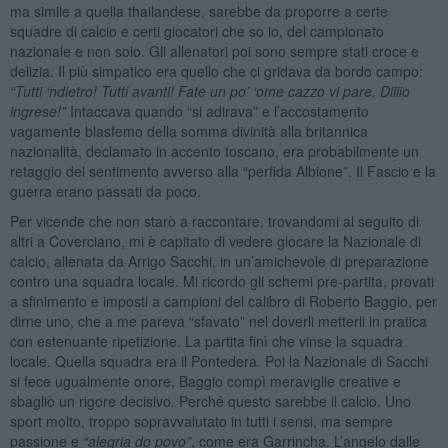
ma simile a quella thailandese, sarebbe da proporre a certe
squadre di calcio e certi giocatori che so io, del campionato
nazionale e non solo. Gli allenatori poi sono sempre stati croce e
delizia. Il più simpatico era quello che ci gridava da bordo campo:
“Tutti ‘ndietro! Tutti avanti! Fate un po’ ‘ome cazzo vi pare, Diiiio
ingrese!”
Intaccava quando “si adirava” e l’accostamento
vagamente blasfemo della somma divinità alla britannica
nazionalità, declamato in accento toscano, era probabilmente un
retaggio del sentimento avverso alla “perfida Albione”. Il Fascio e la
guerra erano passati da poco.
Per vicende che non starò a raccontare, trovandomi al seguito di
altri a Coverciano, mi è capitato di vedere giocare la Nazionale di
calcio, allenata da Arrigo Sacchi, in un’amichevole di preparazione
contro una squadra locale. Mi ricordo gli schemi pre-partita, provati
a sfinimento e imposti a campioni del calibro di Roberto Baggio, per
dirne uno, che a me pareva “sfavato” nel doverli metterli in pratica
con estenuante ripetizione. La partita finì che vinse la squadra
locale. Quella squadra era il Pontedera. Poi la Nazionale di Sacchi
si fece ugualmente onore, Baggio compì meraviglie creative e
sbagliò un rigore decisivo. Perché questo sarebbe il calcio. Uno
sport molto, troppo sopravvalutato in tutti i sensi, ma sempre
passione e
“alegria do povo”
, come era Garrincha. L’angelo dalle