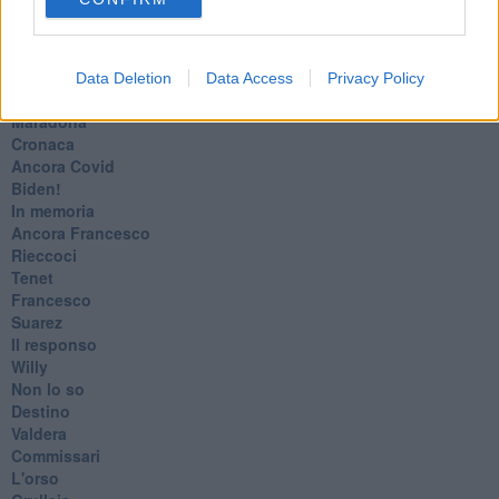
L'amico
​L’anno del vaccino
Giulio Regeni
​Il rosario
Data Deletion
Data Access
Privacy Policy
Paolo Rossi
Maradona
Cronaca
​Ancora Covid
​Biden!
In memoria
​Ancora Francesco
Rieccoci
Tenet
Francesco
Suarez
​Il responso
Willy
Non lo so
Destino
Valdera
Commissari
L'orso