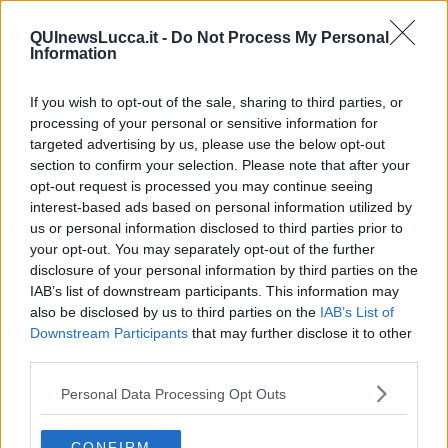
Il Presidente
​Il Giro
QUInewsLucca.it -
Do Not Process My Personal
Information
Insopportabile
​Mentre
Luana
If you wish to opt-out of the sale, sharing to third parties, or
​Ci vuole Fedez
processing of your personal or sensitive information for
​Cronaca di un vaccino annunciato
targeted advertising by us, please use the below opt-out
​Liberazione
section to confirm your selection. Please note that after your
Esternazioni
opt-out request is processed you may continue seeing
Vaxzevria
interest-based ads based on personal information utilized by
Nazionali
us or personal information disclosed to third parties prior to
​Ricorrenze e celebrazioni
your opt-out. You may separately opt-out of the further
Marte
disclosure of your personal information by third parties on the
​Crapa pelada
IAB’s list of downstream participants. This information may
​I soliti noti
also be disclosed by us to third parties on the
IAB’s List of
Arie
Downstream Participants
that may further disclose it to other
​Vaccine Easing
third parties.
No profit
Dragonheart
Personal Data Processing Opt Outs
Con-ter?
​Con-te
Coincidenze e crisi
CONFIRM