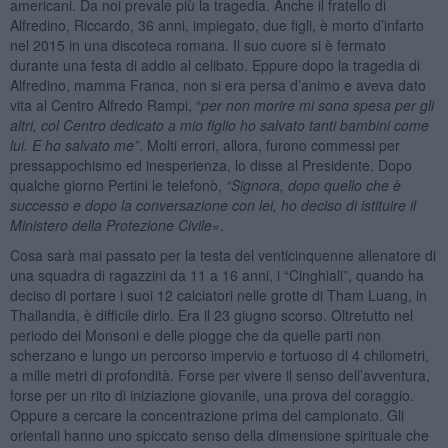
americani. Da noi prevale più la tragedia. Anche il fratello di
Alfredino, Riccardo, 36 anni, impiegato, due figli, è morto d’infarto
nel 2015 in una discoteca romana. Il suo cuore si è fermato
durante una festa di addio al celibato. Eppure dopo la tragedia di
Alfredino, mamma Franca, non si era persa d’animo e aveva dato
vita al Centro Alfredo Rampi, “
per non morire mi sono spesa per gli
altri, col Centro dedicato a mio figlio ho salvato tanti bambini come
lui. E ho salvato me”
. Molti errori, allora, furono commessi per
pressappochismo ed inesperienza, lo disse al Presidente. Dopo
qualche giorno Pertini le telefonò,
“Signora, dopo quello che è
successo e dopo la conversazione con lei, ho deciso di istituire il
Ministero della Protezione Civile»
.
Cosa sarà mai passato per la testa del venticinquenne allenatore di
una squadra di ragazzini da 11 a 16 anni, i “Cinghiali”, quando ha
deciso di portare i suoi 12 calciatori nelle grotte di Tham Luang, in
Thailandia, è difficile dirlo. Era il 23 giugno scorso. Oltretutto nel
periodo dei Monsoni e delle piogge che da quelle parti non
scherzano e lungo un percorso impervio e tortuoso di 4 chilometri,
a mille metri di profondità. Forse per vivere il senso dell’avventura,
forse per un rito di iniziazione giovanile, una prova del coraggio.
Oppure a cercare la concentrazione prima del campionato. Gli
orientali hanno uno spiccato senso della dimensione spirituale che