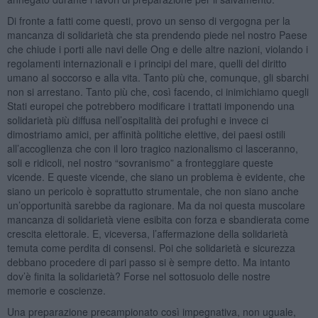
Di fronte a fatti come questi, provo un senso di vergogna per la
mancanza di solidarietà che sta prendendo piede nel nostro Paese
che chiude i porti alle navi delle Ong e delle altre nazioni, violando i
regolamenti internazionali e i principi del mare, quelli del diritto
umano al soccorso e alla vita. Tanto più che, comunque, gli sbarchi
non si arrestano. Tanto più che, così facendo, ci inimichiamo quegli
Stati europei che potrebbero modificare i trattati imponendo una
solidarietà più diffusa nell’ospitalità dei profughi e invece ci
dimostriamo amici, per affinità politiche elettive, dei paesi ostili
all’accoglienza che con il loro tragico nazionalismo ci lasceranno,
soli e ridicoli, nel nostro “sovranismo” a fronteggiare queste
vicende. E queste vicende, che siano un problema è evidente, che
siano un pericolo è soprattutto strumentale, che non siano anche
un’opportunità sarebbe da ragionare. Ma da noi questa muscolare
mancanza di solidarietà viene esibita con forza e sbandierata come
crescita elettorale. E, viceversa, l’affermazione della solidarietà
temuta come perdita di consensi. Poi che solidarietà e sicurezza
debbano procedere di pari passo si è sempre detto. Ma intanto
dov’è finita la solidarietà? Forse nel sottosuolo delle nostre
memorie e coscienze.
Una preparazione precampionato così impegnativa, non uguale,