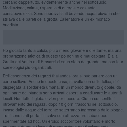
cercano dappertutto, evidentemente anche nel sottosuolo.
Meditazione, calma, risparmio di energia e costante
consapevolezza. Sono sopravvissuti bevendo acqua piovana che
stillava dalle pareti della grotta. L’allenatore è un ex monaco
buddista.
Ho giocato tanto a calcio, più o meno giovane e dilettante, ma una
preparazione atletica di questo tipo non mi è mai capitata. E alla
Grotta del Vento e di Frasassi ci sono stato da grande, ma con tour
speleologici più organizzati.
Dell’esperienza dei ragazzi thailandesi ora si può parlare con un
certo sollievo. Anche in questo caso, stavolta con esito felice, si è
dispiegata la solidarietà umana. In un mondo divenuto globale, da
ogni parte del pianeta sono arrivati esperti a coadiuvare le autorità
locali. Non tutto il globale vien per nuocere. Ciò ha consentito il
ritrovamento dei ragazzi, dopo 10 giorni trascorsi nel sottosuolo,
invaso dalle acque del torrente sotterraneo ingrossato dalle piogge.
Tutti sono stati portati in salvo con attrezzature subacquee
sperimentate ad hoc. Un eroico soccorritore volontario è morto
annegato durante i lavori di preparazione per il salvamento.