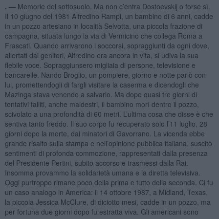
. —
Memorie del sottosuolo. Ma non c’entra Dostoevskij o forse sì.
Il 10 giugno del 1981 Alfredino Rampi, un bambino di 6 anni, cadde
in un pozzo artesiano in località Selvotta, una piccola frazione di
campagna, situata lungo la via di Vermicino che collega Roma a
Frascati. Quando arrivarono i soccorsi, sopraggiunti da ogni dove,
allertati dai genitori, Alfredino era ancora in vita, si udiva la sua
flebile voce. Sopraggiunsero migliaia di persone, televisione e
bancarelle. Nando Broglio, un pompiere, giorno e notte parlò con
lui, promettendogli di fargli visitare la caserma e dicendogli che
Mazinga stava venendo a salvarlo. Ma dopo quasi tre giorni di
tentativi falliti, anche maldestri, il bambino morì dentro il pozzo,
scivolato a una profondità di 60 metri. L’ultima cosa che disse è che
sentiva tanto freddo. Il suo corpo fu recuperato solo l’11 luglio, 28
giorni dopo la morte, dai minatori di Gavorrano. La vicenda ebbe
grande risalto sulla stampa e nell’opinione pubblica italiana, suscitò
sentimenti di profonda commozione, rappresentati dalla presenza
del Presidente Pertini, subito accorso e trasmessi dalla Rai.
Insomma provammo la solidarietà umana e la diretta televisiva.
Oggi purtroppo rimane poco della prima e tutto della seconda. Ci fu
un caso analogo in America: il 14 ottobre 1987, a Midland, Texas,
la piccola Jessica McClure, di diciotto mesi, cadde in un pozzo, ma
per fortuna due giorni dopo fu estratta viva. Gli americani sono