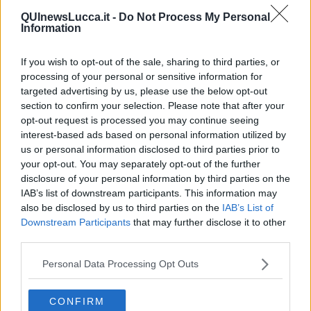
QUInewsLucca.it -
Do Not Process My Personal
Information
If you wish to opt-out of the sale, sharing to third parties, or
processing of your personal or sensitive information for
targeted advertising by us, please use the below opt-out
section to confirm your selection. Please note that after your
opt-out request is processed you may continue seeing
Franco Battiato - Centro di gravità permanente (@Domenica
interest-based ads based on personal information utilized by
In)
us or personal information disclosed to third parties prior to
Ti potrebbe interessare anche:
your opt-out. You may separately opt-out of the further
disclosure of your personal information by third parties on the
Articoli dal Blog “Pensieri della domenica” di Libero Venturi
IAB’s list of downstream participants. This information may
​Agorà reloaded
also be disclosed by us to third parties on the
IAB’s List of
Ultimo
Downstream Participants
that may further disclose it to other
​L’urlo e gli inglesi
third parties.
Carrà
Può darsi
Personal Data Processing Opt Outs
Europei
Acciaio
CONFIRM
Il Presidente