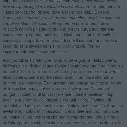
sopportava
i cori russi, la musica finto rock, la new wave italiana, il
free jazz punk inglese, neanche la nera africana
… e nemmeno la
classe politica che, diceva, deve andare fuori dai... E vabbè.
Cercava
un centro di gravità permanente che non gli facesse mai
cambiare idee sulle cose, sulla gente
. Ma per la teoria della
relatività non c’è un solo centro e la gravità curva addirittura lo
spazio/tempo, figuriamoci il resto. Così tutto cambia. E anche il
concetto di sopportazione -e quindi pure il suo contrario- varia a
seconda delle diverse sensibilità o convinzioni. Per me
insopportabili sono le seguenti cose.
Insopportabile è il fatto che, a causa delle guerre, della povertà,
dell’ingiustizia, della diseguaglianza che imperversano nel mondo, i
dannati della Terra siano costretti a migrare, a tentare le traversate
della disperazione e morire senza aiuto in un mare che non è
nemmeno un oceano. È un piccolo mare chiuso tra le terre, alcune
delle quali sono nazioni della progredita Europa. Che non si
pongono l’obiettivo di far crescere quei paesi e pacificarli, dopo
averli, a suo tempo, colonizzati e sfruttati. I corpi inanimati di
bambini, di donne, di uomini sono un’offesa per l’umanità. E questo
avviene non solo per i mascalzoni che lo determinano, ma anche
per i giusti e i benpensanti che non lo impediscono, che si girano
dall’altra parte, confinati nella loro proterva sicurezza nazionale. Le