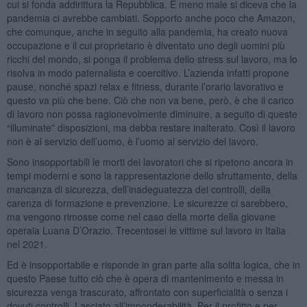
cui si fonda addirittura la Repubblica. E meno male si diceva che la
pandemia ci avrebbe cambiati. Sopporto anche poco che Amazon,
che comunque, anche in seguito alla pandemia, ha creato nuova
occupazione e il cui proprietario è diventato uno degli uomini più
ricchi del mondo, si ponga il problema dello stress sul lavoro, ma lo
risolva in modo paternalista e coercitivo. L’azienda infatti propone
pause, nonché spazi relax e fitness, durante l’orario lavorativo e
questo va più che bene. Ciò che non va bene, però, è che il carico
di lavoro non possa ragionevolmente diminuire, a seguito di queste
“illuminate” disposizioni, ma debba restare inalterato. Così il lavoro
non è al servizio dell’uomo, è l’uomo al servizio del lavoro.
Sono insopportabili le morti dei lavoratori che si ripetono ancora in
tempi moderni e sono la rappresentazione dello sfruttamento, della
mancanza di sicurezza, dell’inadeguatezza dei controlli, della
carenza di formazione e prevenzione. Le sicurezze ci sarebbero,
ma vengono rimosse come nel caso della morte della giovane
operaia Luana D’Orazio. Trecentosei le vittime sul lavoro in Italia
nel 2021.
Ed è insopportabile e risponde in gran parte alla solita logica, che in
questo Paese tutto ciò che è opera di mantenimento e messa in
sicurezza venga trascurato, affrontato con superficialità o senza i
dovuti controlli. Lasciato all’imponderabilità. Per il profitto e per