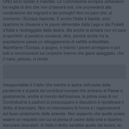
ONG sono isolate e malviste. La Commissaria europea Johansson
ha voglia di dire che non ci lascerà soli, che provvederà alla
condivisione dei migranti e dei profughi! Non mi pare che, al
momento, l’Europa risponda. E anche l’Italia è tiepida, anzi,
ripartono le chiusure e le paure alimentate dalla Lega e dai Fratelli
d’Italia e riecheggiate dalla destra. Ma anche la sinistra non mi pare
si spertichi: si perdono consensi, dice, perché anche tra la
popolazione passa un atteggiamento di ostilità antisolidale.
Aspettiamo l’Europa, a giugno, e intanto i poveri annegano e poi
tutti a commuoversi sul corpicino inerme che giace spiaggiato, che
il mare, pietoso, ci rende.
Insopportabile è il fatto che mentre si spera nell’uscita dalla
pandemia e si parla dei contributi europei che arrivano al Paese e,
giustamente, anche al mondo dell’impresa, la prima cosa di cui
Confindustria e padroni si preoccupano e discutono è ripristinare il
diritto di licenziare. Non mi interessano le forme e i ragionamenti
sul buon andamento delle aziende. Non sopporto che quello possa
essere un requisito con cui si pensa di uscire dalla crisi e ripartire:
licenziare lavoratori. In Italia il diritto sarebbe quello del lavoro, su