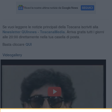
Se vuoi leggere le notizie principali della Toscana iscriviti alla
Newsletter QUInews - ToscanaMedia.
Arriva gratis tutti i giorni
alle 20:00 direttamente nella tua casella di posta.
Basta cliccare
QUI
Videogallery