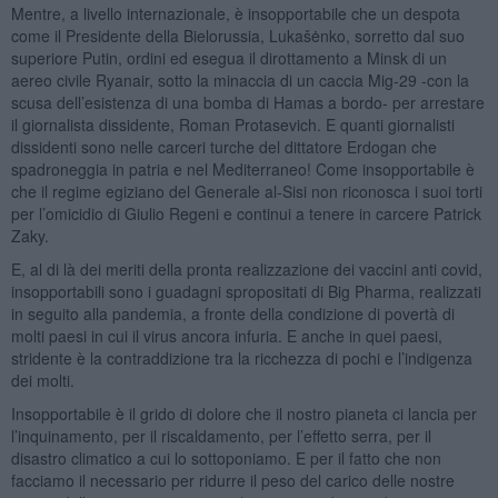
Mentre, a livello internazionale, è insopportabile che un despota
come il Presidente della Bielorussia, Lukašėnko, sorretto dal suo
superiore Putin, ordini ed esegua il dirottamento a Minsk di un
aereo civile Ryanair, sotto la minaccia di un caccia Mig-29 -con la
scusa dell’esistenza di una bomba di Hamas a bordo- per arrestare
il giornalista dissidente, Roman Protasevich. E quanti giornalisti
dissidenti sono nelle carceri turche del dittatore Erdogan che
spadroneggia in patria e nel Mediterraneo! Come insopportabile è
che il regime egiziano del Generale al-Sisi non riconosca i suoi torti
per l’omicidio di Giulio Regeni e continui a tenere in carcere Patrick
Zaky.
E, al di là dei meriti della pronta realizzazione dei vaccini anti covid,
insopportabili sono i guadagni spropositati di Big Pharma, realizzati
in seguito alla pandemia, a fronte della condizione di povertà di
molti paesi in cui il virus ancora infuria. E anche in quei paesi,
stridente è la contraddizione tra la ricchezza di pochi e l’indigenza
dei molti.
Insopportabile è il grido di dolore che il nostro pianeta ci lancia per
l’inquinamento, per il riscaldamento, per l’effetto serra, per il
disastro climatico a cui lo sottoponiamo. E per il fatto che non
facciamo il necessario per ridurre il peso del carico delle nostre