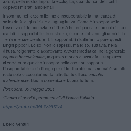
azioni, della nostra impronta ecologica, quando non dei nostri
colpevoli misfatti ambientali.
Insomma, nel terzo millennio è insopportabile la mancanza di
solidarietà, di giustizia e di uguaglianza. Come è insopportabile
l’assenza di democrazia e di libertà in tanti paesi, e non solo i meno
evoluti. Insopportabile, in sostanza, è come trattiamo gli uomini, la
Terra e le sue creature. E insopportabili risulteranno pure questi
lunghi pipponi. Lo so. Non lo sapessi, ma lo so. Tuttavia, nella
diffusa, folgorante e accattivante
brevitas
mediatica, nella generale
captatio
benevolentiae
, in questo mondo di assuefatti simpaticoni,
ci vorrà pure qualche insopportabile che non sopporta
l’insopportabile e si dilunga per dirlo. Il problema semmai è se tutto
resta solo e specularmente, altrettanto diffusa
captatio
malevolentiae.
Buona domenica e buona fortuna.
Pontedera, 30 maggio 2021
“
Centro di gravità permanente” di Franco Battiato
https://youtu.be/M5-Zz9iUZvA
________________________
Libero Venturi