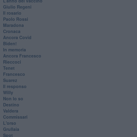
​L’anno del vaccino
Giulio Regeni
​Il rosario
Paolo Rossi
Maradona
Cronaca
​Ancora Covid
​Biden!
In memoria
​Ancora Francesco
Rieccoci
Tenet
Francesco
Suarez
​Il responso
Willy
Non lo so
Destino
Valdera
Commissari
L'orso
Grullaia
Spot