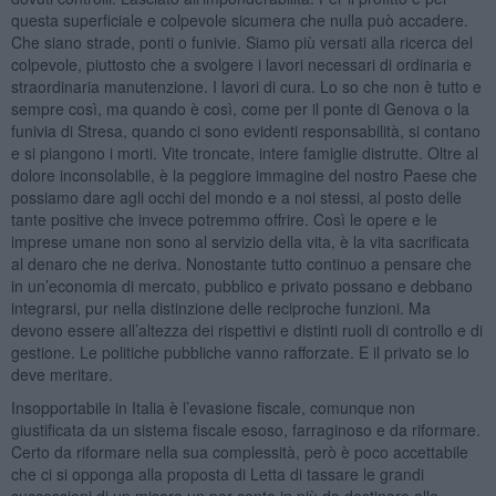
questa superficiale e colpevole sicumera che nulla può accadere.
Che siano strade, ponti o funivie. Siamo più versati alla ricerca del
colpevole, piuttosto che a svolgere i lavori necessari di ordinaria e
straordinaria manutenzione. I lavori di cura. Lo so che non è tutto e
sempre così, ma quando è così, come per il ponte di Genova o la
funivia di Stresa, quando ci sono evidenti responsabilità, si contano
e si piangono i morti. Vite troncate, intere famiglie distrutte. Oltre al
dolore inconsolabile, è la peggiore immagine del nostro Paese che
possiamo dare agli occhi del mondo e a noi stessi, al posto delle
tante positive che invece potremmo offrire. Così le opere e le
imprese umane non sono al servizio della vita, è la vita sacrificata
al denaro che ne deriva. Nonostante tutto continuo a pensare che
in un’economia di mercato, pubblico e privato possano e debbano
integrarsi, pur nella distinzione delle reciproche funzioni. Ma
devono essere all’altezza dei rispettivi e distinti ruoli di controllo e di
gestione. Le politiche pubbliche vanno rafforzate. E il privato se lo
deve meritare.
Insopportabile in Italia è l’evasione fiscale, comunque non
giustificata da un sistema fiscale esoso, farraginoso e da riformare.
Certo da riformare nella sua complessità, però è poco accettabile
che ci si opponga alla proposta di Letta di tassare le grandi
successioni di un misero un per cento in più da destinare alle