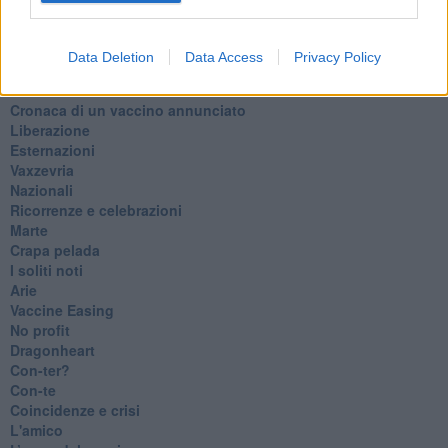
​Il Giro
Insopportabile
​Mentre
Data Deletion
Data Access
Privacy Policy
Luana
​Ci vuole Fedez
​Cronaca di un vaccino annunciato
​Liberazione
Esternazioni
Vaxzevria
Nazionali
​Ricorrenze e celebrazioni
Marte
​Crapa pelada
​I soliti noti
Arie
​Vaccine Easing
No profit
Dragonheart
Con-ter?
​Con-te
Coincidenze e crisi
L'amico