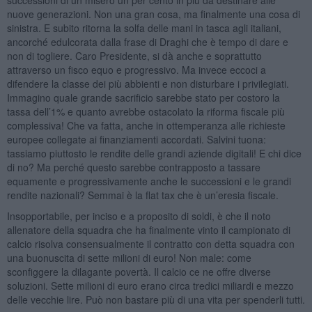
nuove generazioni. Non una gran cosa, ma finalmente una cosa di
sinistra. E subito ritorna la solfa delle mani in tasca agli italiani,
ancorché edulcorata dalla frase di Draghi che è tempo di dare e
non di togliere. Caro Presidente, si dà anche e soprattutto
attraverso un fisco equo e progressivo. Ma invece eccoci a
difendere la classe dei più abbienti e non disturbare i privilegiati.
Immagino quale grande sacrificio sarebbe stato per costoro la
tassa dell’1% e quanto avrebbe ostacolato la riforma fiscale più
complessiva! Che va fatta, anche in ottemperanza alle richieste
europee collegate ai finanziamenti accordati. Salvini tuona:
tassiamo piuttosto le rendite delle grandi aziende digitali! E chi dice
di no? Ma perché questo sarebbe contrapposto a tassare
equamente e progressivamente anche le successioni e le grandi
rendite nazionali? Semmai è la flat tax che è un’eresia fiscale.
Insopportabile, per inciso e a proposito di soldi, è che il noto
allenatore della squadra che ha finalmente vinto il campionato di
calcio risolva consensualmente il contratto con detta squadra con
una buonuscita di sette milioni di euro! Non male: come
sconfiggere la dilagante povertà. Il calcio ce ne offre diverse
soluzioni. Sette milioni di euro erano circa tredici miliardi e mezzo
delle vecchie lire. Può non bastare più di una vita per spenderli tutti.