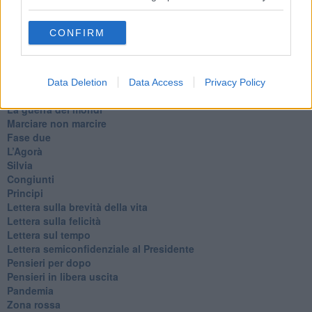
Destino
Valdera
CONFIRM
Commissari
L'orso
Grullaia
Spot
Data Deletion
Data Access
Privacy Policy
​Il grande vuoto
​La guerra dei mondi
Marciare non marcire
Fase due
L’Agorà
Silvia
Congiunti
Principi
​Lettera sulla brevità della vita
​Lettera sulla felicità
​Lettera sul tempo
Lettera semiconfidenziale al Presidente
Pensieri per dopo
​Pensieri in libera uscita
Pandemia
Zona rossa