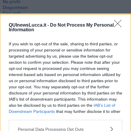
No profit
Dragonheart
Con-ter?
​Con-te
Coincidenze e crisi
QUInewsLucca.it -
Do Not Process My Personal
Information
L'amico
​L’anno del vaccino
Giulio Regeni
If you wish to opt-out of the sale, sharing to third parties, or
​Il rosario
processing of your personal or sensitive information for
Paolo Rossi
targeted advertising by us, please use the below opt-out
Maradona
section to confirm your selection. Please note that after your
Cronaca
opt-out request is processed you may continue seeing
​Ancora Covid
interest-based ads based on personal information utilized by
​Biden!
us or personal information disclosed to third parties prior to
In memoria
your opt-out. You may separately opt-out of the further
​Ancora Francesco
disclosure of your personal information by third parties on the
Rieccoci
IAB’s list of downstream participants. This information may
Tenet
also be disclosed by us to third parties on the
IAB’s List of
Francesco
Downstream Participants
that may further disclose it to other
Suarez
third parties.
​Il responso
Willy
Personal Data Processing Opt Outs
Non lo so