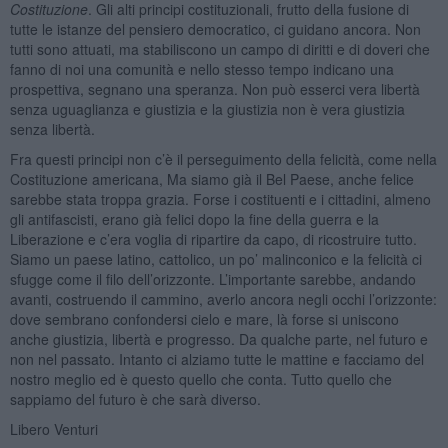
Costituzione
. Gli alti principi costituzionali, frutto della fusione di
tutte le istanze del pensiero democratico, ci guidano ancora. Non
tutti sono attuati, ma stabiliscono un campo di diritti e di doveri che
fanno di noi una comunità e nello stesso tempo indicano una
prospettiva, segnano una speranza. Non può esserci vera libertà
senza uguaglianza e giustizia e la giustizia non è vera giustizia
senza libertà.
Fra questi principi non c’è il perseguimento della felicità, come nella
Costituzione americana, Ma siamo già il Bel Paese, anche felice
sarebbe stata troppa grazia. Forse i costituenti e i cittadini, almeno
gli antifascisti, erano già felici dopo la fine della guerra e la
Liberazione e c’era voglia di ripartire da capo, di ricostruire tutto.
Siamo un paese latino, cattolico, un po’ malinconico e la felicità ci
sfugge come il filo dell’orizzonte. L’importante sarebbe, andando
avanti, costruendo il cammino, averlo ancora negli occhi l’orizzonte:
dove sembrano confondersi cielo e mare, là forse si uniscono
anche giustizia, libertà e progresso. Da qualche parte, nel futuro e
non nel passato. Intanto ci alziamo tutte le mattine e facciamo del
nostro meglio ed è questo quello che conta. Tutto quello che
sappiamo del futuro è che sarà diverso.
Libero Venturi