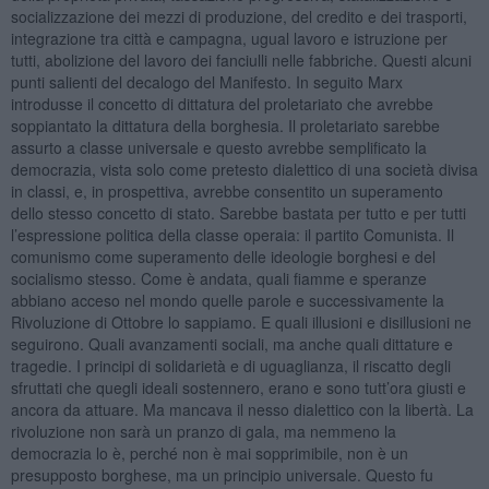
socializzazione dei mezzi di produzione, del credito e dei trasporti,
integrazione tra città e campagna, ugual lavoro e istruzione per
tutti, abolizione del lavoro dei fanciulli nelle fabbriche. Questi alcuni
punti salienti del decalogo del Manifesto. In seguito Marx
introdusse il concetto di dittatura del proletariato che avrebbe
soppiantato la dittatura della borghesia. Il proletariato sarebbe
assurto a classe universale e questo avrebbe semplificato la
democrazia, vista solo come pretesto dialettico di una società divisa
in classi, e, in prospettiva, avrebbe consentito un superamento
dello stesso concetto di stato. Sarebbe bastata per tutto e per tutti
l’espressione politica della classe operaia: il partito Comunista. Il
comunismo come superamento delle ideologie borghesi e del
socialismo stesso. Come è andata, quali fiamme e speranze
abbiano acceso nel mondo quelle parole e successivamente la
Rivoluzione di Ottobre lo sappiamo. E quali illusioni e disillusioni ne
seguirono. Quali avanzamenti sociali, ma anche quali dittature e
tragedie. I principi di solidarietà e di uguaglianza, il riscatto degli
sfruttati che quegli ideali sostennero, erano e sono tutt’ora giusti e
ancora da attuare. Ma mancava il nesso dialettico con la libertà. La
rivoluzione non sarà un pranzo di gala, ma nemmeno la
democrazia lo è, perché non è mai sopprimibile, non è un
presupposto borghese, ma un principio universale. Questo fu