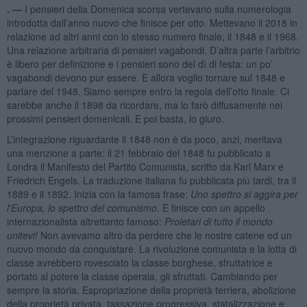
. —
I pensieri della Domenica scorsa vertevano sulla numerologia
introdotta dall’anno nuovo che finisce per otto. Mettevano il 2018 in
relazione ad altri anni con lo stesso numero finale, il 1848 e il 1968.
Una relazione arbitraria di pensieri vagabondi. D’altra parte l’arbitrio
è libero per definizione e i pensieri sono del dì di festa: un po’
vagabondi devono pur essere. E allora voglio tornare sul 1848 e
parlare del 1948. Siamo sempre entro la regola dell’otto finale. Ci
sarebbe anche il 1898 da ricordare, ma lo farò diffusamente nei
prossimi pensieri domenicali. E poi basta, lo giuro.
L’integrazione riguardante il 1848 non è da poco, anzi, meritava
una menzione a parte: il 21 febbraio del 1848 fu pubblicato a
Londra il Manifesto del Partito Comunista, scritto da Karl Marx e
Friedrich Engels. La traduzione italiana fu pubblicata più tardi, tra il
1889 e il 1892. Inizia con la famosa frase:
Uno spettro si aggira per
l'Europa, lo spettro del comunismo
. E finisce con un appello
internazionalista altrettanto famoso:
Proletari di tutto il mondo
unitevi!
Non avevamo altro da perdere che le nostre catene ed un
nuovo mondo da conquistare. La rivoluzione comunista e la lotta di
classe avrebbero rovesciato la classe borghese, sfruttatrice e
portato al potere la classe operaia, gli sfruttati. Cambiando per
sempre la storia. Espropriazione della proprietà terriera, abolizione
della proprietà privata, tassazione progressiva, statalizzazione e