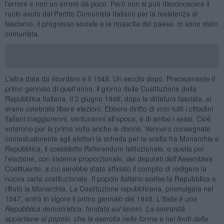
l’errore e non un errore da poco. Però non si può disconoscere il
ruolo avuto dal Partito Comunista Italiano per la resistenza al
fascismo, il progresso sociale e la rinascita del paese. Io sono stato
comunista.
L’altra data da ricordare è il 1948. Un secolo dopo. Precisamente il
primo gennaio di quell’anno, il giorno della Costituzione della
Repubblica Italiana. Il 2 giugno 1946, dopo la dittatura fascista, si
erano celebrate libere elezioni. Ebbero diritto di voto tutti i cittadini
italiani maggiorenni, ventunenni all’epoca, e di ambo i sessi. Cioè
votarono per la prima volta anche le donne. Vennero consegnate
contestualmente agli elettori la scheda per la scelta fra Monarchia e
Repubblica, il cosiddetto Referendum Istituzionale, e quella per
l'elezione, con sistema proporzionale, dei deputati dell'Assemblea
Costituente, a cui sarebbe stato affidato il compito di redigere la
nuova carta costituzionale. Il popolo italiano scelse la Repubblica e
rifiutò la Monarchia. La Costituzione repubblicana, promulgata nel
1947, entrò in vigore il primo gennaio del 1948.
L'Italia è una
Repubblica democratica, fondata sul lavoro. La sovranit
à
appartiene al popolo, che la esercita nelle forme e nei limiti della