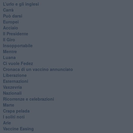
​L’urlo e gli inglesi
Carrà
Può darsi
Europei
Acciaio
Il Presidente
​Il Giro
Insopportabile
​Mentre
Luana
​Ci vuole Fedez
​Cronaca di un vaccino annunciato
​Liberazione
Esternazioni
Vaxzevria
Nazionali
​Ricorrenze e celebrazioni
Marte
​Crapa pelada
​I soliti noti
Arie
​Vaccine Easing