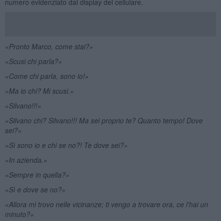
numero evidenziato dal display del cellulare.
«Pronto Marco, come stai?»
«Scusi chi parla?»
«Come chi parla, sono io!»
«Ma io chi? Mi scusi.»
«
Silvano!!!»
«Silvano chi? Silvano!!! Ma sei proprio te? Quanto tempo! Dove
sei?»
«Sì sono io e chi se no?! Te dove sei?»
«In azienda.»
«Sempre in quella?»
«Sì e dove se no?»
«Allora mi trovo nelle vicinanze; ti vengo a trovare ora, ce l'hai un
minuto?»