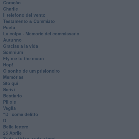
Coraçào
Charlie
Il telefono del vento
Testamento & Commiato
Poeta
​La colpa - Memorie del commissario
Autunno
Gracias a la vida
Somnium
Fly me to the moon
Hop!
O sonho de um prisioneiro
Memòrias
Sto qui
Scrivi
Bestiario
Pillole
Veglia
​“D” come delitto
D
Belle lettere
25 Aprile
Todo el bien, todo el mal