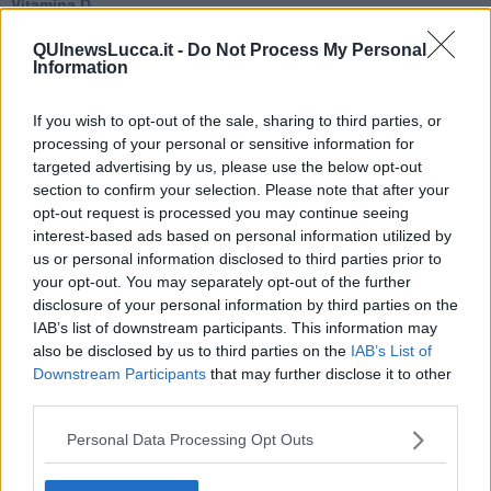
Vitamina D
La strada
Caso & cambiamento
QUInewsLucca.it -
Do Not Process My Personal
Information
Com'esuli pensieri
La trappola di Tucidide, o della 3ª C
L'evoluzione umana
If you wish to opt-out of the sale, sharing to third parties, or
Ad Astra
processing of your personal or sensitive information for
Storia di io - Quasi un compito in classe
targeted advertising by us, please use the below opt-out
Quasi una lezione
section to confirm your selection. Please note that after your
Spleen
opt-out request is processed you may continue seeing
Lettera a un amico
interest-based ads based on personal information utilized by
Lettera al sultano
us or personal information disclosed to third parties prior to
I sogni del mattino
your opt-out. You may separately opt-out of the further
La calura
disclosure of your personal information by third parties on the
Armani
IAB’s list of downstream participants. This information may
Nuvole
also be disclosed by us to third parties on the
IAB’s List of
Via Firenze
Downstream Participants
that may further disclose it to other
Album
third parties.
Tristezza
I libri
Personal Data Processing Opt Outs
La scadenza
Passo a due
Vivere