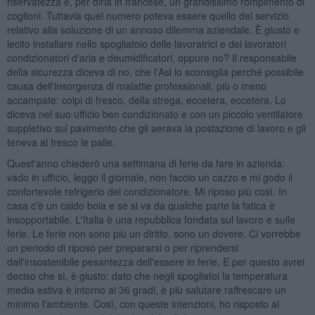
riservatezza e, per dirla in francese, un grandissimo rompimento di
coglioni. Tuttavia quel numero poteva essere quello del servizio
relativo alla soluzione di un annoso dilemma aziendale. È giusto e
lecito installare nello spogliatoio delle lavoratrici e dei lavoratori
condizionatori d'aria e deumidificatori, oppure no? Il responsabile
della sicurezza diceva di no, che l'Asl lo sconsiglia perché possibile
causa dell'insorgenza di malattie professionali, più o meno
accampate: colpi di fresco, della strega, eccetera, eccetera. Lo
diceva nel suo ufficio ben condizionato e con un piccolo ventilatore
suppletivo sul pavimento che gli aerava la postazione di lavoro e gli
teneva al fresco le palle.
Quest'anno chiederò una settimana di ferie da fare in azienda:
vado in ufficio, leggo il giornale, non faccio un cazzo e mi godo il
confortevole refrigerio del condizionatore. Mi riposo più così. In
casa c'è un caldo boia e se si va da qualche parte la fatica è
insopportabile. L'Italia è una repubblica fondata sul lavoro e sulle
ferie. Le ferie non sono più un diritto, sono un dovere. Ci vorrebbe
un periodo di riposo per prepararsi o per riprendersi
dall'insostenibile pesantezza dell'essere in ferie. E per questo avrei
deciso che sì, è giusto: dato che negli spogliatoi la temperatura
media estiva è intorno ai 36 gradi, è più salutare raffrescare un
minimo l'ambiente. Così, con queste intenzioni, ho risposto al