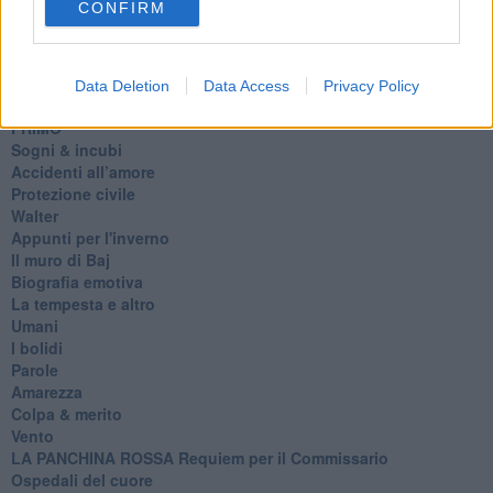
CONFIRM
Prima di andare via
Triage
Persona
Relitti
Data Deletion
Data Access
Privacy Policy
Lucio
PRIMO
Sogni & incubi
Accidenti all’amore
Protezione civile
Walter
Appunti per l'inverno
Il muro di Baj
Biografia emotiva
La tempesta e altro
Umani
I bolidi
Parole
Amarezza
Colpa & merito
Vento
​LA PANCHINA ROSSA Requiem per il Commissario
Ospedali del cuore