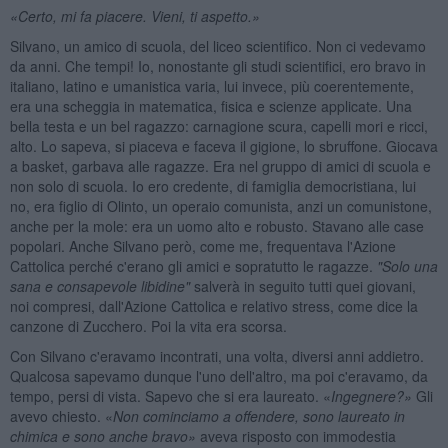
«Certo, mi fa piacere. Vieni, ti aspetto.»
Silvano, un amico di scuola, del liceo scientifico. Non ci vedevamo
da anni. Che tempi! Io, nonostante gli studi scientifici, ero bravo in
italiano, latino e umanistica varia, lui invece, più coerentemente,
era una scheggia in matematica, fisica e scienze applicate. Una
bella testa e un bel ragazzo: carnagione scura, capelli mori e ricci,
alto. Lo sapeva, si piaceva e faceva il gigione, lo sbruffone. Giocava
a basket, garbava alle ragazze. Era nel gruppo di amici di scuola e
non solo di scuola. Io ero credente, di famiglia democristiana, lui
no, era figlio di Olinto, un operaio comunista, anzi un comunistone,
anche per la mole: era un uomo alto e robusto. Stavano alle case
popolari. Anche Silvano però, come me, frequentava l'Azione
Cattolica perché c'erano gli amici e sopratutto le ragazze.
"Solo una
sana e consapevole libidine"
salverà in seguito tutti quei giovani,
noi compresi, dall'Azione Cattolica e relativo stress, come dice la
canzone di Zucchero. Poi la vita era scorsa.
Con Silvano c'eravamo incontrati, una volta, diversi anni addietro.
Qualcosa sapevamo dunque l'uno dell'altro, ma poi c'eravamo, da
tempo, persi di vista. Sapevo che si era laureato. «
Ingegnere?»
Gli
avevo chiesto. «
Non cominciamo a
offendere, sono laureato in
chimica e sono anche bravo»
aveva risposto con immodestia