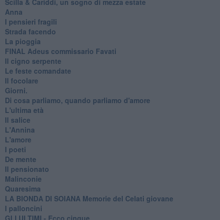
​Scilla & Cariddi, un sogno di mezza estate
Anna
I pensieri fragili
Strada facendo
La pioggia
FINAL Adeus commissario Favati
Il cigno serpente
Le feste comandate
Il focolare
Giorni.
Di cosa parliamo, quando parliamo d'amore
L'ultima età
Il salice
L'Annina
L'amore
I poeti
De mente
Il pensionato
Malinconie
Quaresima
LA BIONDA DI SOIANA Memorie del Celati giovane
I palloncini
GLI ULTIMI - Ecco cinque