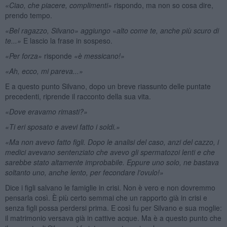
«Ciao, che piacere, complimenti»
rispondo, ma non so cosa dire,
prendo tempo.
«Bel ragazzo, Silvano» aggiungo
«
alto come te, anche più scuro di
te...»
E lascio la frase in sospeso.
«Per forza»
risponde
«è messicano!»
«Ah, ecco, mi pareva...»
E a questo punto Silvano, dopo un breve riassunto delle puntate
precedenti, riprende il racconto della sua vita.
«Dove eravamo rimasti?»
«Ti eri sposato e avevi fatto i soldi.»
«Ma non avevo fatto figli. Dopo le analisi del caso, anzi del cazzo, i
medici avevano sentenziato che avevo gli spermatozoi lenti e che
sarebbe stato altamente improbabile. Eppure uno solo, ne bastava
soltanto uno, anche lento, per fecondare l'ovulo!»
Dice i figli salvano le famiglie in crisi. Non è vero e non dovremmo
pensarla così. È più certo semmai che un rapporto già in crisi e
senza figli possa perdersi prima. E così fu per Silvano e sua moglie:
il matrimonio versava già in cattive acque. Ma è a questo punto che