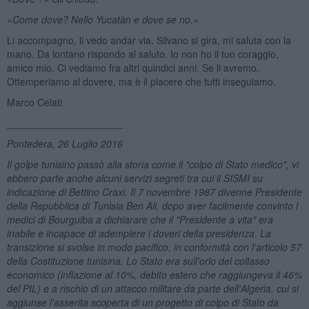
«
Come dove? Nello Yucatàn e dove se no.»
Li accompagno, li vedo andar via. Silvano si gira, mi saluta con la
mano. Da lontano rispondo al saluto. Io non ho il tuo coraggio,
amico mio. Ci vediamo fra altri quindici anni. Se li avremo.
Ottemperiamo al dovere, ma è il piacere che tutti inseguiamo.
Marco Celati
_____________________
Pontedera, 26 Luglio 2016
Il golpe tunisino passò alla storia come il "colpo di Stato medico", vi
ebbero parte anche alcuni servizi segreti tra cui il SISMI su
indicazione di Bettino Craxi. Il 7 novembre 1987 divenne Presidente
della Repubblica di Tunisia Ben Ali, dopo aver facilmente convinto i
medici di Bourguiba a dichiarare che il "Presidente a vita" era
inabile e incapace di adempiere i doveri della presidenza. La
transizione si svolse in modo pacifico, in conformit
à con l'articolo 57
della Costituzione tunisina. Lo Stato era sull'orlo del collasso
economico (inflazione al 10%, debito estero che raggiungeva il 46%
del PIL) e a rischio di un attacco militare da parte dell'Algeria, cui si
aggiunse l'asserita scoperta di un progetto di colpo di Stato da