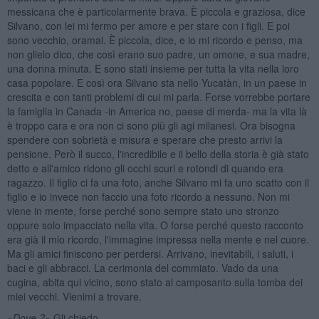
messicana che è particolarmente brava. È piccola e graziosa, dice
Silvano, con lei mi fermo per amore e per stare con i figli. E poi
sono vecchio, oramai. È piccola, dice, e io mi ricordo e penso, ma
non glielo dico, che così erano suo padre, un omone, e sua madre,
una donna minuta. E sono stati insieme per tutta la vita nella loro
casa popolare. E così ora Silvano sta nello Yucatàn, in un paese in
crescita e con tanti problemi di cui mi parla. Forse vorrebbe portare
la famiglia in Canada -in America no, paese di merda- ma la vita là
è troppo cara e ora non ci sono più gli agi milanesi. Ora bisogna
spendere con sobrietà e misura e sperare che presto arrivi la
pensione. Però il succo, l'incredibile e il bello della storia è già stato
detto e all'amico ridono gli occhi scuri e rotondi di quando era
ragazzo. Il figlio ci fa una foto, anche Silvano mi fa uno scatto con il
figlio e io invece non faccio una foto ricordo a nessuno. Non mi
viene in mente, forse perché sono sempre stato uno stronzo
oppure solo impacciato nella vita. O forse perché questo racconto
era già il mio ricordo, l'immagine impressa nella mente e nel cuore.
Ma gli amici finiscono per perdersi. Arrivano, inevitabili, i saluti, i
baci e gli abbracci. La cerimonia del commiato. Vado da una
cugina, abita qui vicino, sono stato al camposanto sulla tomba dei
miei vecchi. Vienimi a trovare.
«
Dove ?»
Gli chiedo.