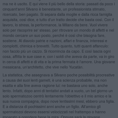
ma ne è uscito. E qui viene il più bello della storia: passati da poco i
cinquant'anni Silvano è benestante, un professionista stimato,
ricercato, ben pagato. Si separa dalla moglie e dalla ricca famiglia
acquisita, così dice, e tutto d'un tratto decide che basta così. Con il
lavoro, lo stress, la performance, la Milano da bere. Vuol vivere
solo per riscoprire se' stesso, per ritrovare un mondo di affetti e nel
mondo cercare un suo posto, perché è così che bisogna fare,
sostiene. Al diavolo patrie e nazioni, affari e finanza, interessi e
complotti, chimica e brevetti. Tutto quanto, tutti quanti affanculo:
non faccio più un cazzo. Si ricomincia da capo. E così lascia ogni
cosa, affitta le sue case e, con i soldi che aveva da parte, va in giro
in cerca di affetti e di vita e la prima fermata è l'amore. Una giovane
messicana, un'architetto, che vive nello Yucatàn.
La statistica, che assegnava a Silvano poche possibilità procreative
a causa dei suoi lenti gameti, è una scienza probabile, ma non
esatta e alla fine aveva ragione lui: ne bastava uno solo, anche
lento. Infatti, dopo anni di tentativi andati a vuoto, un bel giorno un
solo spermatozoo centrò lentamente l'obiettivo e il mio amico e la
sua nuova compagna, dopo nove lentissimi mesi, ebbero una figlia.
E a distanza di pochissimi anni anche un figlio. All'amico gli
spermatozoi devono essersi velocizzati nel frattempo o hanno
imparato a prendere bene la mira. Oppure sarà la giovane