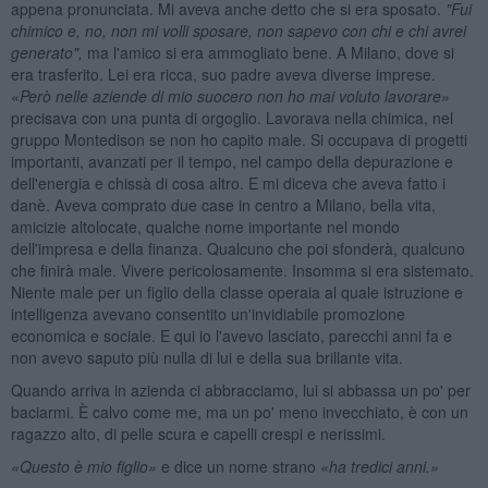
appena pronunciata. Mi aveva anche detto che si era sposato.
"Fui
chimico e, no, non mi volli sposare, non sapevo con chi e chi avrei
generato",
ma l'amico si era ammogliato bene. A Milano, dove si
era trasferito. Lei era ricca, suo padre aveva diverse imprese.
«
Però nelle aziende di mio suocero non ho mai voluto lavorare»
precisava con una punta di orgoglio. Lavorava nella chimica, nel
gruppo Montedison se non ho capito male. Si occupava di progetti
importanti, avanzati per il tempo, nel campo della depurazione e
dell'energia e chissà di cosa altro. E mi diceva che aveva fatto i
danè. Aveva comprato due case in centro a Milano, bella vita,
amicizie altolocate, qualche nome importante nel mondo
dell'impresa e della finanza. Qualcuno che poi sfonderà, qualcuno
che finirà male. Vivere pericolosamente. Insomma si era sistemato.
Niente male per un figlio della classe operaia al quale istruzione e
intelligenza avevano consentito un'invidiabile promozione
economica e sociale. E qui io l'avevo lasciato, parecchi anni fa e
non avevo saputo più nulla di lui e della sua brillante vita.
Quando arriva in azienda ci abbracciamo, lui si abbassa un po' per
baciarmi. È calvo come me, ma un po' meno invecchiato, è con un
ragazzo alto, di pelle scura e capelli crespi e nerissimi.
«Questo è mio figlio»
e dice un nome strano «
ha tredici anni.»