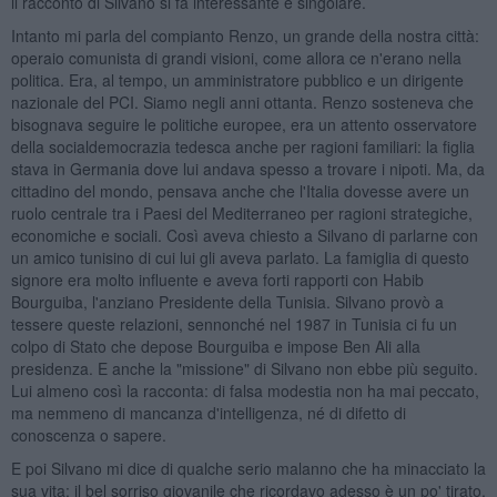
il racconto di Silvano si fa interessante e singolare.
Intanto mi parla del compianto Renzo, un grande della nostra città:
operaio comunista di grandi visioni, come allora ce n'erano nella
politica. Era, al tempo, un amministratore pubblico e un dirigente
nazionale del PCI. Siamo negli anni ottanta. Renzo sosteneva che
bisognava seguire le politiche europee, era un attento osservatore
della socialdemocrazia tedesca anche per ragioni familiari: la figlia
stava in Germania dove lui andava spesso a trovare i nipoti. Ma, da
cittadino del mondo, pensava anche che l'Italia dovesse avere un
ruolo centrale tra i Paesi del Mediterraneo per ragioni strategiche,
economiche e sociali. Così aveva chiesto a Silvano di parlarne con
un amico tunisino di cui lui gli aveva parlato. La famiglia di questo
signore era molto influente e aveva forti rapporti con Habib
Bourguiba, l'anziano Presidente della Tunisia. Silvano provò a
tessere queste relazioni, sennonché nel 1987 in Tunisia ci fu un
colpo di Stato che depose Bourguiba e impose Ben Ali alla
presidenza. E anche la "missione" di Silvano non ebbe più seguito.
Lui almeno così la racconta: di falsa modestia non ha mai peccato,
ma nemmeno di mancanza d'intelligenza, né di difetto di
conoscenza o sapere.
E poi Silvano mi dice di qualche serio malanno che ha minacciato la
sua vita: il bel sorriso giovanile che ricordavo adesso è un po' tirato,