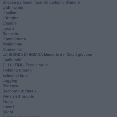
Di cosa parliamo, quando parliamo d'amore
L'ultima età
Il salice
L'Annina
L'amore
I poeti
De mente
Il pensionato
Malinconie
Quaresima
LA BIONDA DI SOIANA Memorie del Celati giovane
I palloncini
GLI ULTIMI - Ecco cinque
Trekking urbano
Eclissi di luna
Jogging
Distanza
Racconto di Natale
Pensieri & nuvole
Fumo
I morti
Sogni
Quando me ne andrò