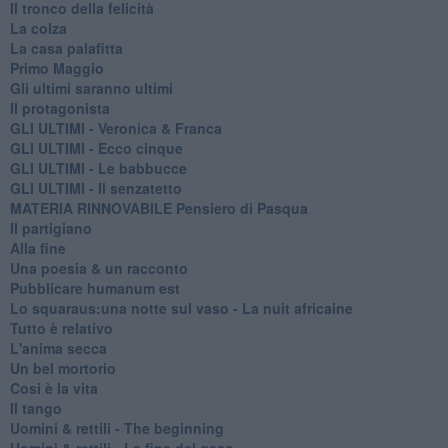
Il tronco della felicità
La colza
La casa palafitta
Primo Maggio
Gli ultimi saranno ultimi
Il protagonista
GLI ULTIMI - Veronica & Franca
GLI ULTIMI - Ecco cinque
GLI ULTIMI - Le babbucce
GLI ULTIMI - Il senzatetto
MATERIA RINNOVABILE Pensiero di Pasqua
Il partigiano
Alla fine
Una poesia & un racconto
Pubblicare humanum est
Lo squaraus:una notte sul vaso - La nuit africaine
Tutto è relativo
L'anima secca
Un bel mortorio
Cosi è la vita
Il tango
​Uomini & rettili - The beginning
​Uomini & rettili - La fine del geco