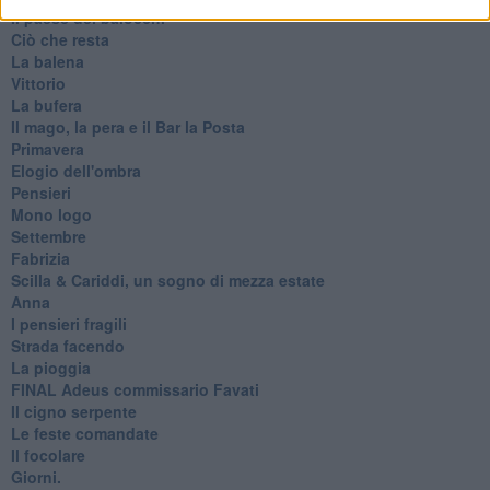
Il paese dei balocchi
Ciò che resta
La balena
Vittorio
La bufera
Il mago, la pera e il Bar la Posta
Primavera
Elogio dell'ombra
Pensieri
Mono logo
Settembre
Fabrizia
​Scilla & Cariddi, un sogno di mezza estate
Anna
I pensieri fragili
Strada facendo
La pioggia
FINAL Adeus commissario Favati
Il cigno serpente
Le feste comandate
Il focolare
Giorni.