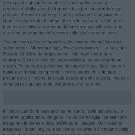
dei ragazzi a guastare la notte. Ci vuole molto tempo per
apprezzare il silenzio ed è troppa la folla per comprendere ogni
persona. Troppo il rumore per tutto, perfino per la musica ed i
suoni. La vita è fatta di tempo, di silenzio e di parole. E le parole
hanno un significato o cercano di dare un senso alle cose, una
direzione, ma non bastano, occorre silenzio intorno ad esse.
“I campi sono più verdi quando si descrivono che nel loro reale
colore verde...Muoversi è dire, dirsi è sopravvivere”
. Lo ha scritto
Pessoa nel “Libro dell’inquietudine”. Ma forse è vero pure il
contrario. E forse è così che sopravviviamo, se non proprio per
questo. Per la parola gelsomino che vuol dire quel fiore, ma non
basta a se stessa, comprende il colore bianco delle fioriture, il
profumo che ci inebria, la strada secondaria che ci porta, indolenti,
verso casa e questa notte, disturbata, che ne scrivo.
Mi piace quando la testa si china nel sonno, sulla tastiera, sullo
schermo opalescente. Vengono in quel dormiveglia i pensieri che
inseguono la mente e dalla mente sono inseguiti. Molti restano
inespressi, forse i migliori e ciò che non è detto è il rimpianto della
parola, di ciò che non è scritto e qualcuno scriverà.