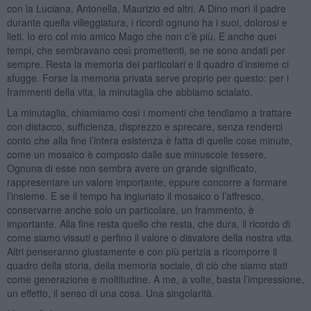
con la Luciana, Antonella, Maurizio ed altri. A Dino morì il padre
durante quella villeggiatura, i ricordi ognuno ha i suoi, dolorosi e
lieti. Io ero col mio amico Mago che non c’è più. E anche quei
tempi, che sembravano così promettenti, se ne sono andati per
sempre. Resta la memoria dei particolari e il quadro d’insieme ci
sfugge. Forse la memoria privata serve proprio per questo: per i
frammenti della vita, la minutaglia che abbiamo scialato.
La minutaglia, chiamiamo così i momenti che tendiamo a trattare
con distacco, sufficienza, disprezzo e sprecare, senza renderci
conto che alla fine l’intera esistenza è fatta di quelle cose minute,
come un mosaico è composto dalle sue minuscole tessere.
Ognuna di esse non sembra avere un grande significato,
rappresentare un valore importante, eppure concorre a formare
l’insieme. E se il tempo ha ingiuriato il mosaico o l’affresco,
conservarne anche solo un particolare, un frammento, è
importante. Alla fine resta quello che resta, che dura, il ricordo di
come siamo vissuti e perfino il valore o disvalore della nostra vita.
Altri penseranno giustamente e con più perizia a ricomporre il
quadro della storia, della memoria sociale, di ciò che siamo stati
come generazione e moltitudine. A me, a volte, basta l’impressione,
un effetto, il senso di una cosa. Una singolarità.