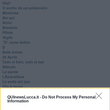
Hop!
O sonho de um prisioneiro
Memòrias
Sto qui
Scrivi
Bestiario
Pillole
Veglia
​“D” come delitto
D
Belle lettere
25 Aprile
Todo el bien, todo el mal
Silenzio
Le parole
​L’Australiana
Le stelle del jazz
Vita & morte
Auguri
Moro
QUInewsLucca.it -
Do Not Process My Personal
Passanti
Information
Continuando, la nonna e il carretto