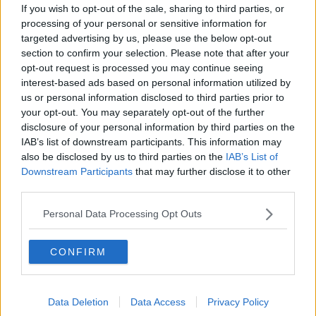
Metaverso smart
If you wish to opt-out of the sale, sharing to third parties, or
Fiamme
processing of your personal or sensitive information for
Anzi
targeted advertising by us, please use the below opt-out
Confessioni autoreferenziali
section to confirm your selection. Please note that after your
Utopie
opt-out request is processed you may continue seeing
Estate
interest-based ads based on personal information utilized by
Il lago
us or personal information disclosed to third parties prior to
Il diluvio
your opt-out. You may separately opt-out of the further
La classe
disclosure of your personal information by third parties on the
Pensieri incoerenti
IAB’s list of downstream participants. This information may
Dal balcone
also be disclosed by us to third parties on the
IAB’s List of
Insomnia
Il guardiano
Downstream Participants
that may further disclose it to other
Lo sgombero
third parties.
Erodoto e Tucidide
Il padre della storia
Personal Data Processing Opt Outs
Pensieri brevi
L'evoluzione della specie
CONFIRM
Il servizio
Riflessioni
L'Oscuro
Generazioni
Data Deletion
Data Access
Privacy Policy
Cristobal