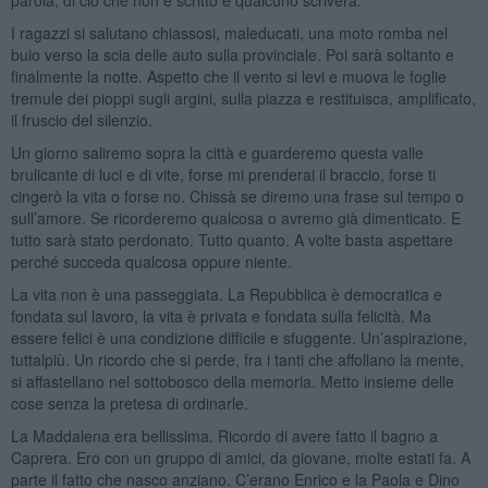
I ragazzi si salutano chiassosi, maleducati, una moto romba nel
buio verso la scia delle auto sulla provinciale. Poi sarà soltanto e
finalmente la notte. Aspetto che il vento si levi e muova le foglie
tremule dei pioppi sugli argini, sulla piazza e restituisca, amplificato,
il fruscio del silenzio.
Un giorno saliremo sopra la città e guarderemo questa valle
brulicante di luci e di vite, forse mi prenderai il braccio, forse ti
cingerò la vita o forse no. Chissà se diremo una frase sul tempo o
sull’amore. Se ricorderemo qualcosa o avremo già dimenticato. E
tutto sarà stato perdonato. Tutto quanto. A volte basta aspettare
perché succeda qualcosa oppure niente.
La vita non è una passeggiata. La Repubblica è democratica e
fondata sul lavoro, la vita è privata e fondata sulla felicità. Ma
essere felici è una condizione difficile e sfuggente. Un’aspirazione,
tuttalpiù. Un ricordo che si perde, fra i tanti che affollano la mente,
si affastellano nel sottobosco della memoria. Metto insieme delle
cose senza la pretesa di ordinarle.
La Maddalena era bellissima. Ricordo di avere fatto il bagno a
Caprera. Ero con un gruppo di amici, da giovane, molte estati fa. A
parte il fatto che nasco anziano. C’erano Enrico e la Paola e Dino