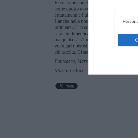
Ecco come concludo. Che ciò che sorge, decli
come questo avvenga nel tempo, con lenta r
i mutamenti e l’abbandono ne hanno segnato
è anche nella nostra natura e comunità ripren
Persona
infinitarsi. E ci sono tempi per seminare e 
sarà chi dimentica e chi ricorda. Così mi pi
ma qualcosa s’indovina. E che, grazie a Cha
volontari operosi, giovani e giovani antich
chi ascolta. Ci saranno voci che chiedono 
Pontedera, Marzo 2024
Marco Celati