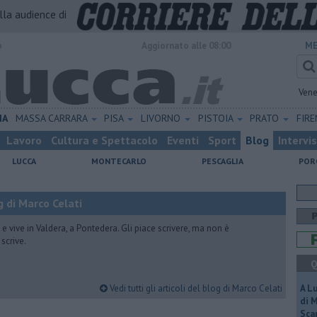
alla audience di
o
Aggiornato alle 08:00
ME
Vene
IA
MASSA CARRARA
PISA
LIVORNO
PISTOIA
PRATO
FIR
Lavoro
Cultura e Spettacolo
Eventi
Sport
Blog
Intervi
LUCCA
MONTECARLO
PESCAGLIA
POR
 di Marco Celati
vive in Valdera, a Pontedera. Gli piace scrivere, ma non è
scrive.
Q
Vedi tutti gli articoli del blog di Marco Celati
A L
di 
Scar