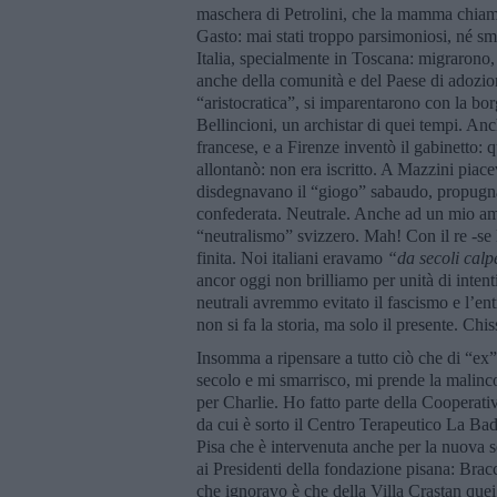
maschera di Petrolini, che la mamma chiama
Gasto: mai stati troppo parsimoniosi, né sm
Italia, specialmente in Toscana: migrarono,
anche della comunità e del Paese di adozio
“aristocratica”, si imparentarono con la borg
Bellincioni, un archistar di quei tempi. Anc
francese, e a Firenze inventò il gabinetto: q
allontanò: non era iscritto. A Mazzini piace
disdegnavano il “giogo” sabaudo, propugna
confederata. Neutrale. Anche ad un mio ami
“neutralismo” svizzero. Mah! Con il re -se 
finita. Noi italiani eravamo
“
da secoli calpe
ancor oggi non brilliamo per unità di intenti
neutrali avremmo evitato il fascismo e l’e
non si fa la storia, ma solo il presente. Chiss
Insomma a ripensare a tutto ciò che di “ex” e
secolo e mi smarrisco, mi prende la malinco
per Charlie. Ho fatto parte della Cooperativ
da cui è sorto il Centro Terapeutico La Bad
Pisa che è intervenuta anche per la nuova s
ai Presidenti della fondazione pisana: Bra
che ignoravo è che della Villa Crastan quei