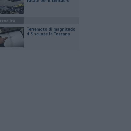
fatale per il centauro
ttualità
Terremoto di magnitudo
4.3 scuote la Toscana