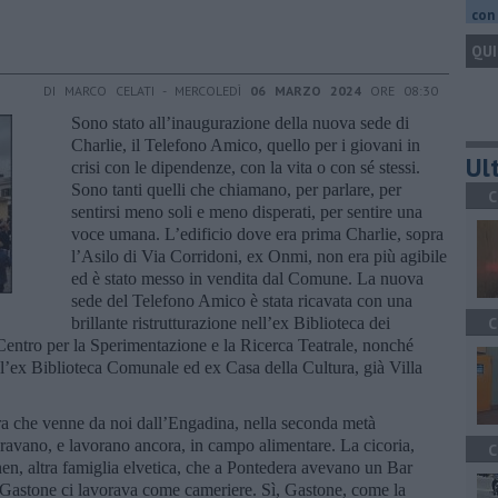
con 
QUI
DI MARCO CELATI - MERCOLEDÌ
06 MARZO 2024
ORE 08:30
Sono stato all’inaugurazione della nuova sede di
Charlie, il Telefono Amico, quello per i giovani in
Ult
crisi con le dipendenze, con la vita o con sé stessi.
Sono tanti quelli che chiamano, per parlare, per
C
sentirsi meno soli e meno disperati, per sentire una
voce umana. L’edificio dove era prima Charlie, sopra
l’Asilo di Via Corridoni, ex Onmi, non era più agibile
ed è stato messo in vendita dal Comune. La nuova
sede del Telefono Amico è stata ricavata con una
brillante ristrutturazione nell’ex Biblioteca dei
C
 Centro per la Sperimentazione e la Ricerca Teatrale, nonché
 l’ex Biblioteca Comunale ed ex Casa della Cultura, già Villa
era che venne da noi dall’Engadina, nella seconda metà
oravano, e lavorano ancora, in campo alimentare. La cicoria,
C
chen, altra famiglia elvetica, che a Pontedera avevano un Bar
 Gastone ci lavorava come cameriere. Sì, Gastone, come la