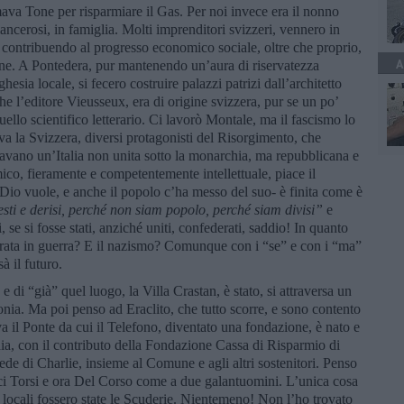
va Tone per risparmiare il Gas. Per noi invece era il nonno
ancerosi, in famiglia. Molti imprenditori svizzeri, vennero in
 contribuendo al progresso economico sociale, oltre che proprio,
A
ne. A Pontedera, pur mantenendo un’aura di riservatezza
hesia locale, si fecero costruire palazzi patrizi dall’architetto
he l’editore Vieusseux, era di origine svizzera, pur se un po’
uello scientifico letterario. Ci lavorò Montale, ma il fascismo lo
va la Svizzera, diversi protagonisti del Risorgimento, che
vano un’Italia non unita sotto la monarchia, ma repubblicana e
co, fieramente e competentemente intellettuale, piace il
Dio vuole, e anche il popolo c’ha messo del suo- è finita come è
sti e derisi, perch
é
non siam popolo, perch
é
siam divisi”
e
, se si fosse stati, anziché uniti, confederati, saddio! In quanto
ntrata in guerra? E il nazismo? Comunque con i “se” e con i “ma”
à il futuro.
 di “già” quel luogo, la Villa Crastan, è stato, si attraversa un
nia. Ma poi penso ad Eraclito, che tutto scorre, e sono contento
a il Ponte da cui il Telefono, diventato una fondazione, è nato e
ia, con il contributo della Fondazione Cassa di Risparmio di
ede di Charlie, insieme al Comune e agli altri sostenitori. Penso
cci Torsi e ora Del Corso come a due galantuomini. L’unica cosa
 locali fossero state le Scuderie. Nientemeno! Non l’ho trovato