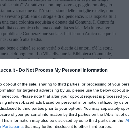
 resti “centro”. Attrattivo e non implosivo o, peggio, omologato.
sta nuova, nacque dall’Associazione delle famiglie e dette, non
he avevano problemi di droga e di dipendenze. E la risposta fu il
n una casa colonica acquisita e donata dal Comune. Il Centro fu
tabilità economica che una contabilità sociale. Ma innovativo
tà pubblica e Cooperazione sociale. Il Telefono Amico nacque in
nca, si andò alla Badia.
no bene e chissà se sono verità o diceria di untori, c’è la storia
mune nel dopoguerra. La Villa divenne la Biblioteca Comunale,
 la Casa della Cultura dove molti di noi si sono formati. Dove ho
ni del PCI e nei circoli dell’Arci, dove ho parlato con Fortini, Del
cca.it -
Do Not Process My Personal Information
e se la memoria mi servisse a qualcosa sarebbe meglio. Ma la
ai confermato o fatto trapelare niente circa un fatto che si
i generosità e riconoscimento verso la città che li aveva ospitati,
to opt-out of the sale, sharing to third parties, or processing of your per
nsopportabile, alla base di quel lascito. Un familiare, un figlio,
formation for targeted advertising by us, please use the below opt-out s
olpo di fucile, pare: incidente o suicidio. Non si sa se è
r selection. Please note that after your opt-out request is processed y
operto la memoria. Non si trova da nessuna parte. Come le
eing interest-based ads based on personal information utilized by us or
la ricordo solo un cippo spezzato, davanti ad una panchina dove
disclosed to third parties prior to your opt-out. You may separately opt-
io fratellino Carlo che nostra madre, poco più che quarantenne,
losure of your personal information by third parties on the IAB’s list of
ù? Forse fu lì che tutto avvenne. O sono solo voci che si
. This information may also be disclosed by us to third parties on the
IA
e.
Participants
that may further disclose it to other third parties.