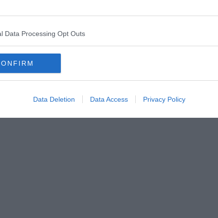
na e finisce. Le cose e i viventi. Ed è terribile e stupefacente,
apidità. Ogni volta abbiamo dato una nuova vita alla Villa e poi
 il corrompimento, lo scialo. Forse sarà nella nostra natura. Ma
dere, ricreare, rinascere, dare vita alla morte e ancora altra vita,
l Data Processing Opt Outs
per raccogliere, ma anche semine o raccolti andati perduti. E ci
ace pensare a questo. Che se ne fanno tante e si scontano tutte,
rlie, ci sarà di nuovo qualcuno in quelle stanze e dintorni:
CONFIRM
i, persone, non gente qualunque, persone. E ci sarà chi parla e
e voci che rispondono.
Data Deletion
Data Access
Privacy Policy