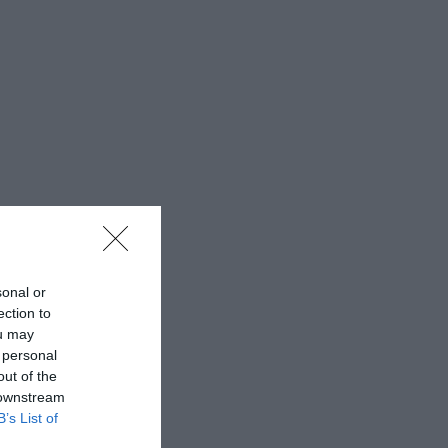
sonal or
ection to
ou may
 personal
out of the
 downstream
B’s List of