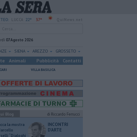
22°
37°
TEO:
LUCCA
QuiNews.net
rdì
07 Agosto 2026
ENZE
SIENA
AREZZO
GROSSETO
ste
Animali
Pubblicità
Contatti
CARI
VILLA BASILICA
ui Blog
di Riccardo Ferrucci
INCONTRI
ucca la mostra
D'ARTE
Marcello
selli “Dialoghi