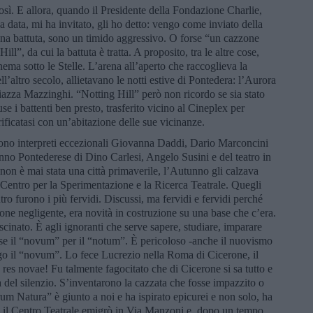
osì. E allora, quando il Presidente della Fondazione Charlie,
 data, mi ha invitato, gli ho detto: vengo come inviato della
una battuta, sono un timido aggressivo. O forse “un cazzone
ll”, da cui la battuta è tratta. A proposito, tra le altre cose,
nema sotto le Stelle. L’arena all’aperto che raccoglieva la
’altro secolo, allietavano le notti estive di Pontedera: l’Aurora
Piazza Mazzinghi. “Notting Hill” però non ricordo se sia stato
se i battenti ben presto, trasferito vicino al Cineplex per
rificatasi con un’abitazione delle sue vicinanze.
rono interpreti eccezionali Giovanna Daddi, Dario Marconcini
nno Pontederese di Dino Carlesi, Angelo Susini e del teatro in
non è mai stata una città primaverile, l’Autunno gli calzava
 Centro per la Sperimentazione e la Ricerca Teatrale. Quegli
ro furono i più fervidi. Discussi, ma fervidi e fervidi perché
ione negligente, era novità in costruzione su una base che c’era.
scinato. È agli ignoranti che serve sapere, studiare, imparare
lse il “novum” per il “notum”. È pericoloso -anche il nuovismo
lgo il “novum”. Lo fece Lucrezio nella Roma di Cicerone, il
res novae! Fu talmente fagocitato che di Cicerone si sa tutto e
del silenzio. S’inventarono la cazzata che fosse impazzito o
m Natura” è giunto a noi e ha ispirato epicurei e non solo, ha
 Poi il Centro Teatrale emigrò in Via Manzoni e, dopo un tempo