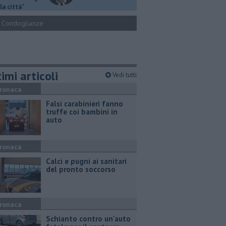
la città"
Condoglianze
imi articoli
Vedi tutti
ronaca
Falsi carabinieri fanno
truffe coi bambini in
auto
ronaca
Calci e pugni ai sanitari
del pronto soccorso
ronaca
Schianto contro un'auto