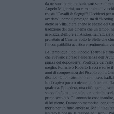
da nessuna parte, ma sarà stato senz’altro c
Angelo Migliarini, un caro amico di vecchia
rivista “Cavalli & Segugi”! Ucciderei per 
avariato”, come il protagonista di “Notting Hi
dietro la Villa, c’era anche lo spazio del Ci
tradizione dei due cinema che un tempo, nell
in Piazza Belfiore e l’Andrea nell’attuale 
proiettato al Cinema Sotto le Stelle che chiu
l’incompatibilità acustica e sentimentale ve
Bei tempi quelli del Piccolo Teatro! Ne fu
che avevano ripreso l’esperienza dell’Autu
piazza del dopoguerra. Pontedera del resto 
meglio. Poi arrivò Roberto Bacci e sorse il
anni di compresenza del Piccolo con il Cent
discussi. Quel teatro non era museo, tradiz
Io ci capivo poco o niente, però ne ero affa
qualcosa. Pontedera, una città operaia, sce
spesso lo è- ma, pericolo per pericolo, sce
primo secolo A.C.: annuncio cose inaudite, 
di lui niente. Damnatio memoriae, congiura 
morto per un filtro amoroso. Ma il “De Reru
ispirato la poesia, la ragione ed i secoli.