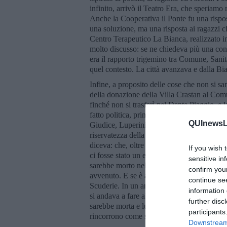
infinito, arrivò il Teatro Era, che speriamo
Anche la Cooperativa il Ponte fu una rispo
una soluzione, ma una risposta ai ragazzi c
Centro Terapeutico La Bianca, realizzato i
molto discusso: se ne chiedeva più una con
era il rapporto trigemino tra Comune, Sani
quel contesto. La città avanzava e dalla Bia
Infine, a proposito delle cose che non si san
della donazione della Villa Crastan al Co
finché non si trasferì nel Dente Piaggio, e
fatto politica, prima ancora che nelle sezio
QUInewsLu
Giudice, Luperini e con chissà chi altri ch
riservatezza della famiglia Crastan non ha m
diceva: che, oltre ad uno slancio munifico d
If you wish 
ci fosse stato un evento tragico, un dolore i
sensitive in
sarebbe morto nel giardino della Villa. Un c
confirm you
avvenuto. E se è avvenuto la pietà ne ha c
continue se
Scuderie. In un angolo appartato della Vil
information 
si andava a fare all’amore, dove dissi al m
further disc
sarebbe morta e lui chiese: non la vedrò pi
participants
rincorrono come sempre sulla vita e la mort
Downstream 