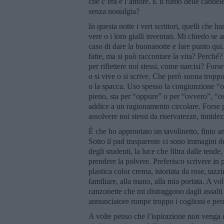
che c’era e l’amore. E il fumo delle cande
senza nostalgia?
In questa notte i veri scrittori, quelli che 
vere o i loro gialli inventati. Mi chiedo se 
caso di dare la buonanotte e fare punto qui.
fatte, ma si può raccontare la vita? Perché?
per riflettere noi stessi, come narcisi? Fors
o si vive o si scrive. Che però suona tropp
o la spacca. Uso spesso la congiunzione “o
pieno, sta per “oppure” o per “ovvero”, “os
addice a un ragionamento circolare. Forse pe
assolvere noi stessi da riservatezze, timidez
È che ho approntato un tavolinetto, finto an
Sotto il pad trasparente ci sono immagini d
degli studenti, la luce che filtra dalle tende
prendere la polvere. Preferisco scrivere in 
plastica color crema, istoriata da rose, tazzi
familiare, alla mano, alla mia portata. A vol
canzonette che mi distraggono dagli assalti
annunciatore rompe troppo i coglioni e perd
A volte penso che l’ispirazione non venga da