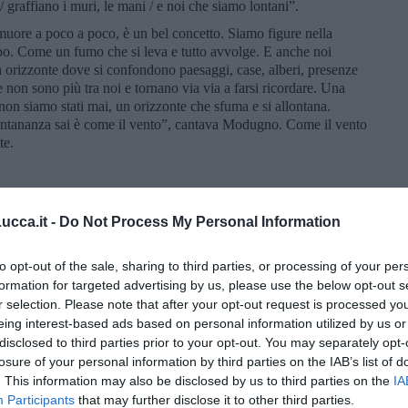
 / graffiano i muri, le mani / e noi che siamo lontani”.
uore a poco a poco, è un bel concetto. Siamo figure nella
o. Come un fumo che si leva e tutto avvolge. E anche noi
un orizzonte dove si confondono paesaggi, case, alberi, presenze
 non sono più tra noi e tornano via via a farsi ricordare. Una
 non siamo stati mai, un orizzonte che sfuma e si allontana.
lontananza sai è come il vento”, cantava Modugno. Come il vento
te.
cca.it -
Do Not Process My Personal Information
hie sott''o cappiello annascunnute / mane 'int''a sacca e bávero
to opt-out of the sale, sharing to third parties, or processing of your per
te./ E 'a luna rossa mme parla 'e te / io
lle domando si aspiette a
formation for targeted advertising by us, please use the below opt-out s
á nun ce sta nisciuna”. Luna Rossa la cantava il Mago al Bar
r selection. Please note that after your opt-out request is processed y
afica sono dell’autore.
eing interest-based ads based on personal information utilized by us or
disclosed to third parties prior to your opt-out. You may separately opt-
losure of your personal information by third parties on the IAB’s list of
. This information may also be disclosed by us to third parties on the
IA
Participants
that may further disclose it to other third parties.