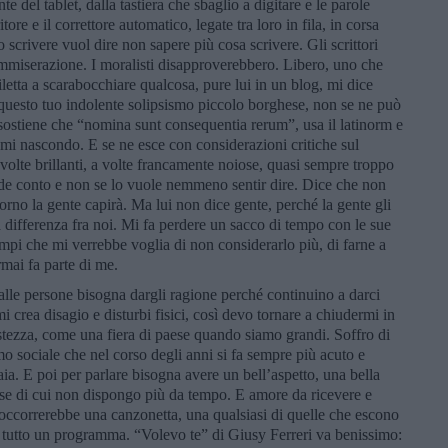
e del tablet, dalla tastiera che sbaglio a digitare e le parole
ore e il correttore automatico, legate tra loro in fila, in corsa
 scrivere vuol dire non sapere più cosa scrivere. Gli scrittori
mmiserazione. I moralisti disapproverebbero. Libero, uno che
letta a scarabocchiare qualcosa, pure lui in un blog, mi dice
 questo tuo indolente solipsismo piccolo borghese, non se ne può
 sostiene che “nomina sunt consequentia rerum”, usa il latinorm e
 mi nascondo. E se ne esce con considerazioni critiche sul
 volte brillanti, a volte francamente noiose, quasi sempre troppo
de conto e non se lo vuole nemmeno sentir dire. Dice che non
orno la gente capirà. Ma lui non dice gente, perché la gente gli
la differenza fra noi. Mi fa perdere un sacco di tempo con le sue
empi che mi verrebbe voglia di non considerarlo più, di farne a
rmai fa parte di me.
alle persone bisogna dargli ragione perché continuino a darci
 crea disagio e disturbi fisici, così devo tornare a chiudermi in
istezza, come una fiera di paese quando siamo grandi. Soffro di
mo sociale che nel corso degli anni si fa sempre più acuto e
aia. E poi per parlare bisogna avere un bell’aspetto, una bella
cose di cui non dispongo più da tempo. E amore da ricevere e
 occorrerebbe una canzonetta, una qualsiasi di quelle che escono
è tutto un programma. “Volevo te” di Giusy Ferreri va benissimo: