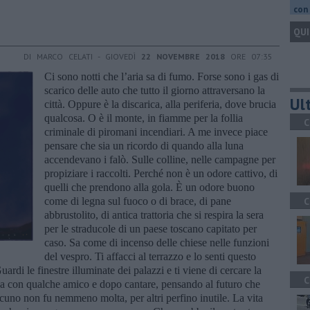
con 
QUI
DI MARCO CELATI - GIOVEDÌ
22 NOVEMBRE 2018
ORE 07:35
Ci sono notti che l’aria sa di fumo. Forse sono i gas di
scarico delle auto che tutto il giorno attraversano la
Ult
città. Oppure è la discarica, alla periferia, dove brucia
qualcosa. O è il monte, in fiamme per la follia
C
criminale di piromani incendiari. A me invece piace
pensare che sia un ricordo di quando alla luna
accendevano i falò. Sulle colline, nelle campagne per
propiziare i raccolti. Perché non è un odore cattivo, di
quelli che prendono alla gola. È un odore buono
come di legna sul fuoco o di brace, di pane
C
abbrustolito, di antica trattoria che si respira la sera
per le straducole di un paese toscano capitato per
caso. Sa come di incenso delle chiese nelle funzioni
del vespro. Ti affacci al terrazzo e lo senti questo
rdi le finestre illuminate dei palazzi e ti viene di cercare la
C
na con qualche amico e dopo cantare, pensando al futuro che
lcuno non fu nemmeno molta, per altri perfino inutile. La vita