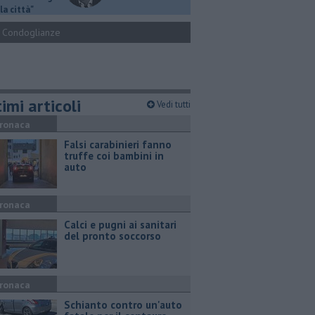
la città"
Condoglianze
imi articoli
Vedi tutti
ronaca
Falsi carabinieri fanno
truffe coi bambini in
auto
ronaca
Calci e pugni ai sanitari
del pronto soccorso
ronaca
Schianto contro un'auto