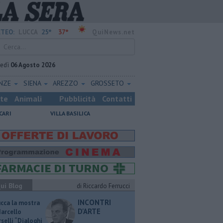
25°
37°
TEO:
LUCCA
QuiNews.net
vedì
06 Agosto 2026
ENZE
SIENA
AREZZO
GROSSETO
ste
Animali
Pubblicità
Contatti
CARI
VILLA BASILICA
ui Blog
di Riccardo Ferrucci
INCONTRI
ucca la mostra
D'ARTE
Marcello
selli “Dialoghi