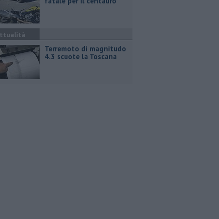
fatale per il centauro
ttualità
Terremoto di magnitudo
4.3 scuote la Toscana