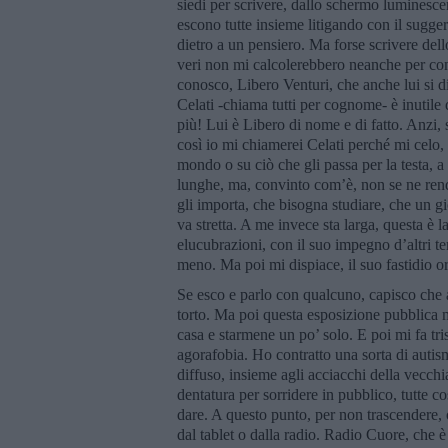
siedi per scrivere, dallo schermo luminescent
escono tutte insieme litigando con il suggerit
dietro a un pensiero. Ma forse scrivere dello
veri non mi calcolerebbero neanche per co
conosco, Libero Venturi, che anche lui si di
Celati -chiama tutti per cognome- è inutile
più! Lui è Libero di nome e di fatto. Anzi,
così io mi chiamerei Celati perché mi celo,
mondo o su ciò che gli passa per la testa, a
lunghe, ma, convinto com’è, non se ne ren
gli importa, che bisogna studiare, che un gi
va stretta. A me invece sta larga, questa è 
elucubrazioni, con il suo impegno d’altri t
meno. Ma poi mi dispiace, il suo fastidio o
Se esco e parlo con qualcuno, capisco che 
torto. Ma poi questa esposizione pubblica mi
casa e starmene un po’ solo. E poi mi fa tr
agorafobia. Ho contratto una sorta di autis
diffuso, insieme agli acciacchi della vecchi
dentatura per sorridere in pubblico, tutte 
dare. A questo punto, per non trascendere,
dal tablet o dalla radio. Radio Cuore, che 