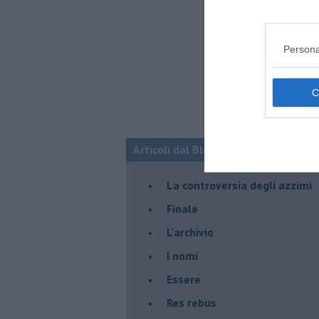
Persona
Articoli dal Blog “Racconti della do
La controversia degli azzimi
Finale
L'archivio
I nomi
Essere
Res rebus