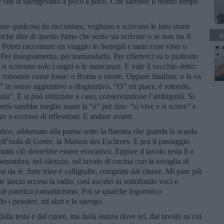
le che si spengevano a poco a poco. Che sarebbe il nostro tempo
hanno qualcosa da raccontare, vegliano e scrivono le loro storie
A
anche dire di questo fumo che sento sia scrivere o se non sia il
 Potrei raccontare un viaggio in Senegal e tante cose viste o
 Per insegnamento, per tramandarla. Per rifletterci su o piuttosto
e si scrivono solo i sogni o le mancanze. E vale il vecchio detto:
o roboante come fosse: o Roma o morte. Oppure fatalista: o la va
” in senso aggiuntivo o disgiuntivo. “O” mi piace, è rotondo,
sia”. E si può utilizzare a caso, conservandone l’ambiguità. Si
rò sarebbe meglio usare la “e” per dire: “si vive e si scrive” e
ze o eccesso di riflessioni. E andare avanti.
tico, addossato alla parete sotto la finestra che guarda la scuola.
ell’isola di Gorée, la Maison des Esclaves. E poi il passaggio
, tutto ciò dovrebbe essere evocativo. Eppure il tavolo resta lì a
penombra, nel silenzio, sul tavolo di cucina con la tovaglia di
ne da tè, finte trine e calligrafie, comprata dal cinese. Mi pare più
te lascio accesa la radio, così ascolto in sottofondo voci e
 di patetico romanticismo. Poi se qualche logorroico
o i pensieri, mi alzo e la spengo.
lla testa e dal cuore, ma dalla stanza dove sei, dal tavolo su cui