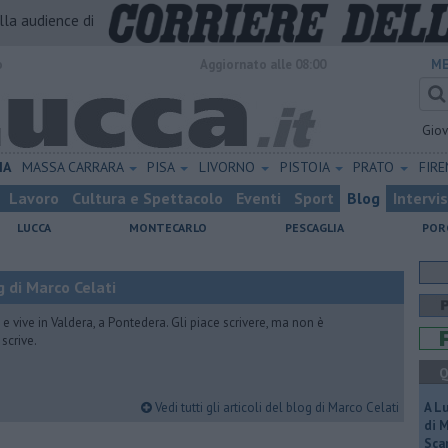
alla audience di
o
Aggiornato alle 08:00
ME
Gio
IA
MASSA CARRARA
PISA
LIVORNO
PISTOIA
PRATO
FIR
Lavoro
Cultura e Spettacolo
Eventi
Sport
Blog
Intervi
LUCCA
MONTECARLO
PESCAGLIA
POR
 di Marco Celati
vive in Valdera, a Pontedera. Gli piace scrivere, ma non è
scrive.
Q
Vedi tutti gli articoli del blog di Marco Celati
A L
di 
Scar