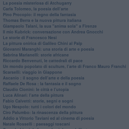
​La poesia misteriosa di Atchugarry
Carla Tolomeo, la poesia dell’arte
Pino Procopio: il regno della fantasia
Thomas Berra e la nuova pittura italiana
Giampaolo Talani, la sua "anima sola" a Firenze
Il mio Kubrick: conversazione con Andrea Gnocchi
Le storie di Francesco Nesi
​La pittura onirica di Galileo Chini al Palp
​Giovanni Maranghi: una storia di arte e poesia
Sabrina Marianelli: storie africane
​Riccardo Benvenuti, le cattedrali di pace
​Un mondo popolato di sculture, l’arte di Franco Mauro Franchi
​Scarselli: viaggio in Giappone
​Ascanio : il sogno dell’arte e della poesia
Raffaele De Rosa : la fantasia e il sogno
​Claudio Cionini: le città e l’utopia
Luca Alinari: l’arte della pittura
​Fabio Calvetti: storie, segni e sogni
Ugo Nespolo: tutti i colori del mondo
​Ciro Palumbo: la rinascenza della pittura
​Addio a Vittorio Taviani ed al cinema di poesia
​Natale Rosselli : paesaggi toscani