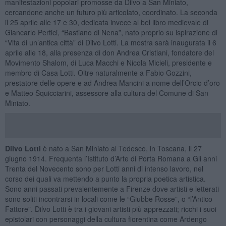
manifestazioni popolari promosse da Dilvo a San Miniato,
cercandone anche un futuro più articolato, coordinato. La seconda
il 25 aprile alle 17 e 30, dedicata invece al bel libro medievale di
Giancarlo Pertici, “Bastiano di Nena”, nato proprio su ispirazione di
“Vita di un’antica città” di Dilvo Lotti. La mostra sarà inaugurata il 6
aprile alle 18, alla presenza di don Andrea Cristiani, fondatore del
Movimento Shalom, di Luca Macchi e Nicola Micieli, presidente e
membro di Casa Lotti. Oltre naturalmente a Fabio Gozzini,
prestatore delle opere e ad Andrea Mancini a nome dell’Orcio d’oro
e Matteo Squicciarini, assessore alla cultura del Comune di San
Miniato.
Dilvo Lotti
è nato a San Miniato al Tedesco, in Toscana, il 27
giugno 1914. Frequenta l’Istituto d’Arte di Porta Romana a Gli anni
Trenta del Novecento sono per Lotti anni di intenso lavoro, nel
corso dei quali va mettendo a punto la propria poetica artistica.
Sono anni passati prevalentemente a Firenze dove artisti e letterati
sono soliti incontrarsi in locali come le “Giubbe Rosse”, o “l’Antico
Fattore”. Dilvo Lotti è tra i giovani artisti più apprezzati; ricchi i suoi
epistolari con personaggi della cultura fiorentina come Ardengo