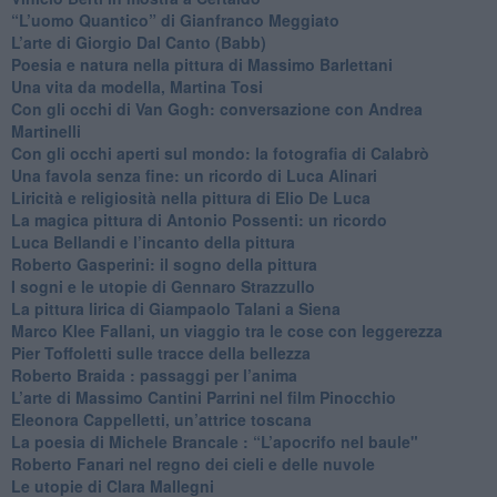
“L’uomo Quantico” di Gianfranco Meggiato
​L’arte di Giorgio Dal Canto (Babb)
Poesia e natura nella pittura di Massimo Barlettani
Una vita da modella, Martina Tosi
​Con gli occhi di Van Gogh: conversazione con Andrea
Martinelli
​Con gli occhi aperti sul mondo: la fotografia di Calabrò
Una favola senza fine: un ricordo di Luca Alinari
Liricità e religiosità nella pittura di Elio De Luca
La magica pittura di Antonio Possenti: un ricordo
Luca Bellandi e l’incanto della pittura
​Roberto Gasperini: il sogno della pittura
I sogni e le utopie di Gennaro Strazzullo
La pittura lirica di Giampaolo Talani a Siena
​Marco Klee Fallani, un viaggio tra le cose con leggerezza
​Pier Toffoletti sulle tracce della bellezza
​Roberto Braida : passaggi per l’anima
​L’arte di Massimo Cantini Parrini nel film Pinocchio
Eleonora Cappelletti, un’attrice toscana
​La poesia di Michele Brancale : “L’apocrifo nel baule"
Roberto Fanari nel regno dei cieli e delle nuvole
Le utopie di Clara Mallegni