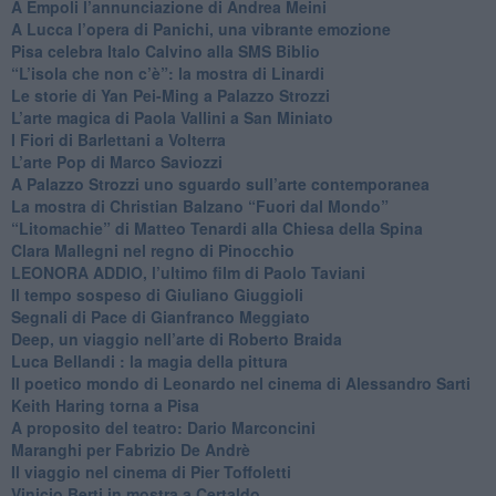
​A Empoli l’annunciazione di Andrea Meini
A Lucca l’opera di Panichi, una vibrante emozione
Pisa celebra Italo Calvino alla SMS Biblio
“L’isola che non c’è”: la mostra di Linardi
​Le storie di Yan Pei-Ming a Palazzo Strozzi
​L’arte magica di Paola Vallini a San Miniato
​I Fiori di Barlettani a Volterra
​L’arte Pop di Marco Saviozzi
​A Palazzo Strozzi uno sguardo sull’arte contemporanea
La mostra di Christian Balzano “Fuori dal Mondo”
​“Litomachie” di Matteo Tenardi alla Chiesa della Spina
​Clara Mallegni nel regno di Pinocchio
​LEONORA ADDIO, l’ultimo film di Paolo Taviani
Il tempo sospeso di Giuliano Giuggioli
Segnali di Pace di Gianfranco Meggiato
​Deep, un viaggio nell’arte di Roberto Braida
​Luca Bellandi : la magia della pittura
​Il poetico mondo di Leonardo nel cinema di Alessandro Sarti
​Keith Haring torna a Pisa
​A proposito del teatro: Dario Marconcini
Maranghi per Fabrizio De Andrè
​Il viaggio nel cinema di Pier Toffoletti
Vinicio Berti in mostra a Certaldo