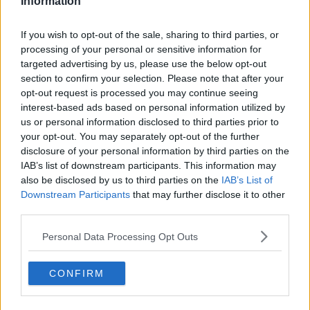
Information
sua arte da Antonio Buero Vallejo, Rodolfo Doni, Luigi Testaferrata,
Nicola Micieli, Luigi Baldacci, Mario Pomilio, Dino Carlesi, Tommaso
If you wish to opt-out of the sale, sharing to third parties, or
Paloscia, Alessandro Parronchi, Aglauco Casadio, Fernando
processing of your personal or sensitive information for
Prattichizzo, Valerio Vallini, Marco Moretti, Carlo Pedretti e tanti
targeted advertising by us, please use the below opt-out
altri.
section to confirm your selection. Please note that after your
Riccardo Ferrucci
opt-out request is processed you may continue seeing
interest-based ads based on personal information utilized by
Riccardo Ferrucci
us or personal information disclosed to third parties prior to
your opt-out. You may separately opt-out of the further
disclosure of your personal information by third parties on the
IAB’s list of downstream participants. This information may
also be disclosed by us to third parties on the
IAB’s List of
Downstream Participants
that may further disclose it to other
Se vuoi leggere le notizie principali della Toscana iscriviti alla
third parties.
Newsletter QUInews - ToscanaMedia.
Arriva gratis tutti i giorni
alle 20:00 direttamente nella tua casella di posta.
Personal Data Processing Opt Outs
Basta cliccare
QUI
CONFIRM
Fotogallery