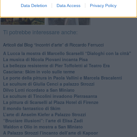
Data Deletion
Data Access
Privacy Policy
Ti potrebbe interessare anche:
Articoli dal Blog “Incontri d'arte” di Riccardo Ferrucci
A Lucca la mostra di Marcello Scarselli “Dialoghi con la città"
​La musica di Nicola Piovani incanta Pisa
​La bellezza resistente di Pier Toffoletti al Teatro Era
​Casciana: Skim in volo sulle terme
​Le porte della pittura in Paola Vallini e Marcela Bracalenti
​Le sculture di Giulia Cenci a palazzo Strozzi
​Dilvo Lotti ricordato a San Miniato
​Le sculture di Tincolini invadono Pietrasanta
La pittura di Scarselli al Plaza Hotel di Firenze
​Il mondo fantastico di Skim
​L’arte di Anselm Kiefer a Palazzo Strozzi
​“Bruciare illusioni”: l’arte di Elisa Zadi
​Waldon e Olio in mostra a San Miniato
​A Palazzo Strozzi l’incanto dell’arte di Kapoor