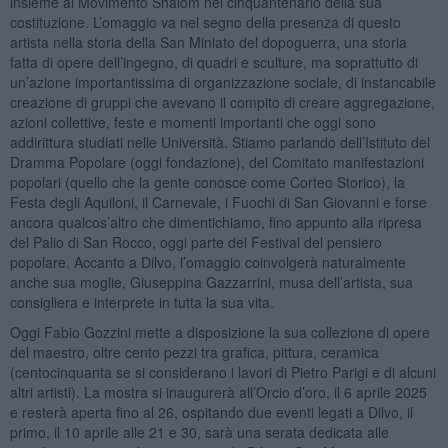
insieme al Movimento Shalom nel cinquantenario della sua
costituzione. L’omaggio va nel segno della presenza di questo
artista nella storia della San Miniato del dopoguerra, una storia
fatta di opere dell’ingegno, di quadri e sculture, ma soprattutto di
un’azione importantissima di organizzazione sociale, di instancabile
creazione di gruppi che avevano il compito di creare aggregazione,
azioni collettive, feste e momenti importanti che oggi sono
addirittura studiati nelle Università. Stiamo parlando dell’Istituto del
Dramma Popolare (oggi fondazione), del Comitato manifestazioni
popolari (quello che la gente conosce come Corteo Storico), la
Festa degli Aquiloni, il Carnevale, i Fuochi di San Giovanni e forse
ancora qualcos’altro che dimentichiamo, fino appunto alla ripresa
del Palio di San Rocco, oggi parte del Festival del pensiero
popolare. Accanto a Dilvo, l’omaggio coinvolgerà naturalmente
anche sua moglie, Giuseppina Gazzarrini, musa dell’artista, sua
consigliera e interprete in tutta la sua vita.
Oggi Fabio Gozzini mette a disposizione la sua collezione di opere
del maestro, oltre cento pezzi tra grafica, pittura, ceramica
(centocinquanta se si considerano i lavori di Pietro Parigi e di alcuni
altri artisti). La mostra si inaugurerà all’Orcio d’oro, il 6 aprile 2025
e resterà aperta fino al 26, ospitando due eventi legati a Dilvo, il
primo, il 10 aprile alle 21 e 30, sarà una serata dedicata alle