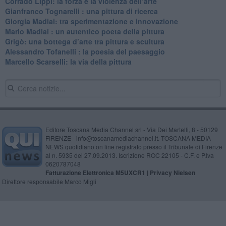
​Corrado Lippi: la forza e la violenza dell’arte
Gianfranco Tognarelli : una pittura di ricerca
Giorgia Madiai: tra sperimentazione e innovazione
Mario Madiai : un autentico poeta della pittura
Grigò: una bottega d’arte tra pittura e scultura
Alessandro Tofanelli : la poesia del paesaggio
​Marcello Scarselli: la via della pittura
Editore Toscana Media Channel srl - Via Dei Martelli, 8 - 50129
FIRENZE - info@toscanamediachannel.it. TOSCANA MEDIA
NEWS quotidiano on line registrato presso il Tribunale di Firenze
al n. 5935 del 27.09.2013. Iscrizione ROC 22105 - C.F. e P.Iva
0620787048
Fatturazione Elettronica M5UXCR1 |
Privacy Nielsen
Direttore responsabile Marco Migli
Powered by
Aperion.it