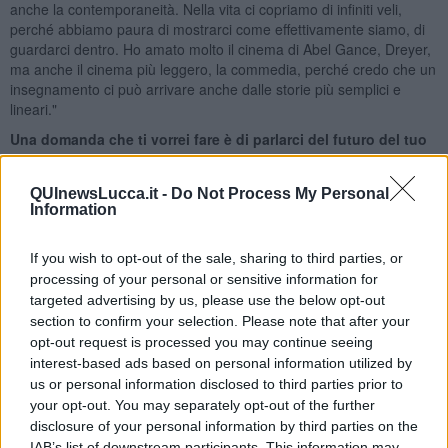
anche la contemporaneità. Nella vita ci copriamo di infiniti veli,
perché abbiamo paura di mostrarci come effettivamente siamo, di
guardarci dentro. Ho amato molto il cinema di Abel Gance, Dreyer,
ma anche il cinema più leggero, la commedia, perché credo che un
insegnamento ci può arrivare anche dalle storie più semplici e
lineari."
Una domanda che ti vorrei fare è di parlarci del futuro del tuo
lavoro. A cosa stai lavorando adesso? A progetti diversi
oppure in continuità con la strada poetica aperta dai tuoi
QUInewsLucca.it -
Do Not Process My Personal
recenti lavori ?
Information
"E’ una domanda a cui non so rispondere. So soltanto che il quadro
più vero e profondo è quello che realizzerò nel futuro. Io sono un
If you wish to opt-out of the sale, sharing to third parties, or
po’ come i miei quadri: un magma che si muove dentro forme
processing of your personal or sensitive information for
geometriche che lo imprigionano. Anche il mio lavoro è dentro
targeted advertising by us, please use the below opt-out
regole che vorrei rompere, per liberare pienamente la violenza
section to confirm your selection. Please note that after your
della mia arte. Violenza intesa in senso positivo, come un forza
opt-out request is processed you may continue seeing
creativa primigenia che si sprigiona nella totale libertà. Se non c’è
interest-based ads based on personal information utilized by
violenza e sessualità cosa resta dell’arte? Quando questa violenza
us or personal information disclosed to third parties prior to
prenderà il sopravvento cosa succedere nella mia arte ? E’ questa
your opt-out. You may separately opt-out of the further
la domanda che resta senza risposta, a cui non so in questo
disclosure of your personal information by third parties on the
momento rispondere."
IAB’s list of downstream participants. This information may