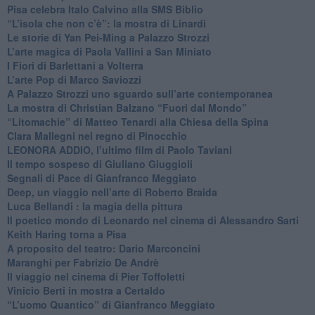
Pisa celebra Italo Calvino alla SMS Biblio
“L’isola che non c’è”: la mostra di Linardi
​Le storie di Yan Pei-Ming a Palazzo Strozzi
​L’arte magica di Paola Vallini a San Miniato
​I Fiori di Barlettani a Volterra
​L’arte Pop di Marco Saviozzi
​A Palazzo Strozzi uno sguardo sull’arte contemporanea
La mostra di Christian Balzano “Fuori dal Mondo”
​“Litomachie” di Matteo Tenardi alla Chiesa della Spina
​Clara Mallegni nel regno di Pinocchio
​LEONORA ADDIO, l’ultimo film di Paolo Taviani
Il tempo sospeso di Giuliano Giuggioli
Segnali di Pace di Gianfranco Meggiato
​Deep, un viaggio nell’arte di Roberto Braida
​Luca Bellandi : la magia della pittura
​Il poetico mondo di Leonardo nel cinema di Alessandro Sarti
​Keith Haring torna a Pisa
​A proposito del teatro: Dario Marconcini
Maranghi per Fabrizio De Andrè
​Il viaggio nel cinema di Pier Toffoletti
Vinicio Berti in mostra a Certaldo
“L’uomo Quantico” di Gianfranco Meggiato