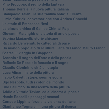
Pino Procopio: il regno della fantasia
Thomas Berra e la nuova pittura italiana
Giampaolo Talani, la sua "anima sola" a Firenze
Il mio Kubrick: conversazione con Andrea Gnocchi
Le storie di Francesco Nesi
​La pittura onirica di Galileo Chini al Palp
​Giovanni Maranghi: una storia di arte e poesia
Sabrina Marianelli: storie africane
​Riccardo Benvenuti, le cattedrali di pace
​Un mondo popolato di sculture, l’arte di Franco Mauro Franchi
​Scarselli: viaggio in Giappone
​Ascanio : il sogno dell’arte e della poesia
Raffaele De Rosa : la fantasia e il sogno
​Claudio Cionini: le città e l’utopia
Luca Alinari: l’arte della pittura
​Fabio Calvetti: storie, segni e sogni
Ugo Nespolo: tutti i colori del mondo
​Ciro Palumbo: la rinascenza della pittura
​Addio a Vittorio Taviani ed al cinema di poesia
​Natale Rosselli : paesaggi toscani
​Corrado Lippi: la forza e la violenza dell’arte
Gianfranco Tognarelli : una pittura di ricerca