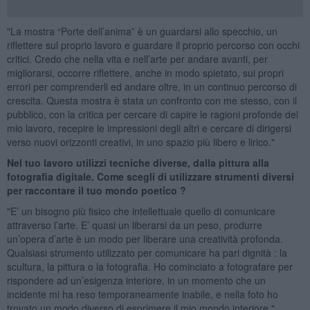
"La mostra “Porte dell’anima” è un guardarsi allo specchio, un
riflettere sul proprio lavoro e guardare il proprio percorso con occhi
critici. Credo che nella vita e nell’arte per andare avanti, per
migliorarsi, occorre riflettere, anche in modo spietato, sui propri
errori per comprenderli ed andare oltre, in un continuo percorso di
crescita. Questa mostra è stata un confronto con me stesso, con il
pubblico, con la critica per cercare di capire le ragioni profonde del
mio lavoro, recepire le impressioni degli altri e cercare di dirigersi
verso nuovi orizzonti creativi, in uno spazio più libero e lirico."
Nel tuo lavoro utilizzi tecniche diverse, dalla pittura alla
fotografia digitale. Come scegli di utilizzare strumenti diversi
per raccontare il tuo mondo poetico ?
"E’ un bisogno più fisico che intellettuale quello di comunicare
attraverso l’arte. E’ quasi un liberarsi da un peso, produrre
un’opera d’arte è un modo per liberare una creatività profonda.
Qualsiasi strumento utilizzato per comunicare ha pari dignità : la
scultura, la pittura o la fotografia. Ho cominciato a fotografare per
rispondere ad un’esigenza interiore, in un momento che un
incidente mi ha reso temporaneamente inabile, e nella foto ho
trovato un modo diverso di esprimere il mio mondo interiore."