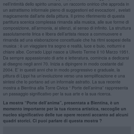
nell’intimità dello spirito umano, un racconto onirico che approda in
un astrattismo informale pieno di suggestioni ed evocazioni , svelati
magicamente dall’arte della pittura. Il primo riferimento di questa
partitura scenica complessa rimanda alla musica, alle sue forme di
composizione, all’armonia, ai silenzi, al senso di infinito. La struttura
assolutamente lirica e libera dell’artista riesce a commuovere e
rimanda ad una elaborazione concettuale che ha ritmi sospesi della
musica : è un viaggiare tra sogno e realtà, luce e buio, notturni e
chiare albe. Corrado Lippi nasce a Uliveto Terme il 10 Marzo 1951.
Da sempre appassionato di arte e letteratura, comincia a dedicarsi
al disegno negli anni 70. Inizia a dipingere in modo costante dal
2004. E’ in questi anni che in modo progressivo e graduale, la
pittura di Lippi ha un’evoluzione verso una semplificazione e una
sintesi che lo portano ad un informale astratto. La sua recente
mostra a Bientina alla Torre Civica “ Porte dell’anima” rappresenta
un passaggio significativo per la sua arte e la sua ricerca.
La mostra “Porte dell’anima”, presentata a Bientina, è un
momento importante per la tua ricerca artistica, raccoglie un
nucleo significativo delle tue opere recenti accanto ad alcuni
quadri storici. Ci puoi parlare di questa mostra ?