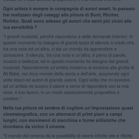
Ogni artista è sempre in compagnia di autori amati. In passato
hai realizzato degli omaggi alla pittura di Burri, Ritcher,
Rothko. Quali sono adesso gli autori che senti più vicini alla
tua sensibilità ?
"I grandi musicisti, perché rispondono a delle domande interiori. In
questo momento ho bisogno di grandi spazi di silenzio e credo che,
tra una nota ed un’altra, ci sia un mondo da apprendere e
conoscere. Il silenzio, tra una nota e un’altra, è pieno di parole,
musica e bellezza; ed in questo momento ho bisogno dei grandi
musicisti. Naturalmente un’artista moderno si avvicina alla grotta di
Ali Babà, nel ricco mondo della storia e dell’arte, scoprendo ogni
volta tesori ed autori di grande valore. Ogni volta che mi avvicino
ad un’artista ne scopro il valore e cerco di rispondere con la mia
voce, il mio lavoro, in un modo assolutamente propositivo e
creativo."
Nella tua pittura mi sembra di cogliere un’impostazione quasi
cinematografica, con un alternarsi di primi piani a campi
lunghi, con movimenti di macchina e forme stilistiche che
ricordano da vicino il cinema.
"Il mondo del cinema dà la possibilità di vivere infinite vite e riflette