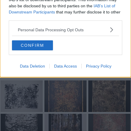
Riccardo Ferrucci
also be disclosed by us to third parties on the
IAB’s List of
Downstream Participants
that may further disclose it to other
third parties.
Personal Data Processing Opt Outs
Se vuoi leggere le notizie principali della Toscana iscriviti alla
CONFIRM
Newsletter QUInews - ToscanaMedia.
Arriva gratis tutti i giorni
alle 20:00 direttamente nella tua casella di posta.
Basta cliccare
QUI
Data Deletion
Data Access
Privacy Policy
Fotogallery