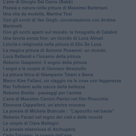
​L’arte di Giorgio Dal Canto (Babb)
Poesia e natura nella pittura di Massimo Barlettani
Una vita da modella, Martina Tosi
​Con gli occhi di Van Gogh: conversazione con Andrea
Martinelli
​Con gli occhi aperti sul mondo: la fotografia di Calabrò
Una favola senza fine: un ricordo di Luca Alinari
Liricità e religiosità nella pittura di Elio De Luca
La magica pittura di Antonio Possenti: un ricordo
Luca Bellandi e l’incanto della pittura
​Roberto Gasperini: il sogno della pittura
I sogni e le utopie di Gennaro Strazzullo
La pittura lirica di Giampaolo Talani a Siena
​Marco Klee Fallani, un viaggio tra le cose con leggerezza
​Pier Toffoletti sulle tracce della bellezza
​Roberto Braida : passaggi per l’anima
​L’arte di Massimo Cantini Parrini nel film Pinocchio
Eleonora Cappelletti, un’attrice toscana
​La poesia di Michele Brancale : “L’apocrifo nel baule"
Roberto Fanari nel regno dei cieli e delle nuvole
Le utopie di Clara Mallegni
​La poesia misteriosa di Atchugarry
Carla Tolomeo, la poesia dell’arte