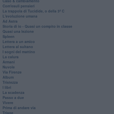
Caso & cambiamento
Com'esuli pensieri
La trappola di Tucidide, o della 3ª C
L'evoluzione umana
Ad Astra
Storia di io - Quasi un compito in classe
Quasi una lezione
Spleen
Lettera a un amico
Lettera al sultano
I sogni del mattino
La calura
Armani
Nuvole
Via Firenze
Album
Tristezza
I libri
La scadenza
Passo a due
Vivere
Prima di andare via
Triage