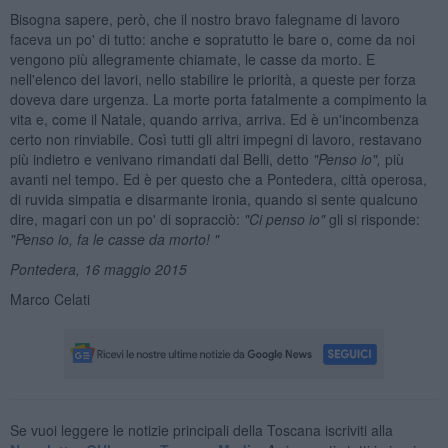
Bisogna sapere, però, che il nostro bravo falegname di lavoro
faceva un po' di tutto: anche e sopratutto le bare o, come da noi
vengono più allegramente chiamate, le casse da morto. E
nell'elenco dei lavori, nello stabilire le priorità, a queste per forza
doveva dare urgenza. La morte porta fatalmente a compimento la
vita e, come il Natale, quando arriva, arriva. Ed è un'incombenza
certo non rinviabile. Così tutti gli altri impegni di lavoro, restavano
più indietro e venivano rimandati dal Belli, detto
"Penso io",
più
avanti nel tempo. Ed è per questo che a Pontedera, città operosa,
di ruvida simpatia e disarmante ironia, quando si sente qualcuno
dire, magari con un po' di sopracciò:
"Ci penso io"
gli si risponde:
"Penso io, fa le casse da morto! "
Pontedera, 16 maggio 2015
Marco Celati
Se vuoi leggere le notizie principali della Toscana iscriviti alla