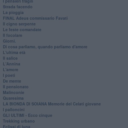
I pensieri fragili
Strada facendo
La pioggia
FINAL Adeus commissario Favati
Il cigno serpente
Le feste comandate
Il focolare
Giorni.
Di cosa parliamo, quando parliamo d'amore
L'ultima età
Il salice
L'Annina
L'amore
I poeti
De mente
Il pensionato
Malinconie
Quaresima
LA BIONDA DI SOIANA Memorie del Celati giovane
I palloncini
GLI ULTIMI - Ecco cinque
Trekking urbano
Eclissi di luna