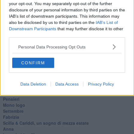
Il padre della storia
your opt-out. You may separately opt-out of the further
Pensieri brevi
disclosure of your personal information by third parties on the
L'evoluzione della specie
IAB’s list of downstream participants. This information may
Il servizio
also be disclosed by us to third parties on the
IAB’s List of
Riflessioni
Downstream Participants
that may further disclose it to other
L'Oscuro
third parties.
Generazioni
Cristobal
Personal Data Processing Opt Outs
Il paese dei balocchi
Ciò che resta
La balena
CONFIRM
Vittorio
La bufera
Il mago, la pera e il Bar la Posta
Data Deletion
Data Access
Privacy Policy
Primavera
Elogio dell'ombra
Pensieri
Mono logo
Settembre
Fabrizia
​Scilla & Cariddi, un sogno di mezza estate
Anna