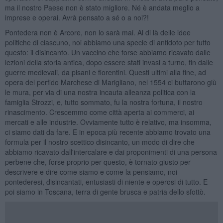
ma il nostro Paese non è stato migliore. Né è andata meglio a
imprese e operai. Avrà pensato a sé o a noi?!
Pontedera non è Arcore, non lo sarà mai. Al di là delle idee
politiche di ciascuno, noi abbiamo una specie di antidoto per tutto
questo: il disincanto. Un vaccino che forse abbiamo ricavato dalle
lezioni della storia antica, dopo essere stati invasi a turno, fin dalle
guerre medievali, da pisani e fiorentini. Questi ultimi alla fine, ad
opera del perfido Marchese di Marigliano, nel 1554 ci buttarono giù
le mura, per via di una nostra incauta alleanza politica con la
famiglia Strozzi, e, tutto sommato, fu la nostra fortuna, il nostro
rinascimento. Crescemmo come città aperta ai commerci, ai
mercati e alle industrie. Ovviamente tutto è relativo, ma insomma,
ci siamo dati da fare. E in epoca più recente abbiamo trovato una
formula per il nostro scettico disincanto, un modo di dire che
abbiamo ricavato dall'intercalare e dai proponimenti di una persona
perbene che, forse proprio per questo, è tornato giusto per
descrivere e dire come siamo e come la pensiamo, noi
pontederesi, disincantati, entusiasti di niente e operosi di tutto. E
poi siamo in Toscana, terra di gente brusca e patria dello sfottò.