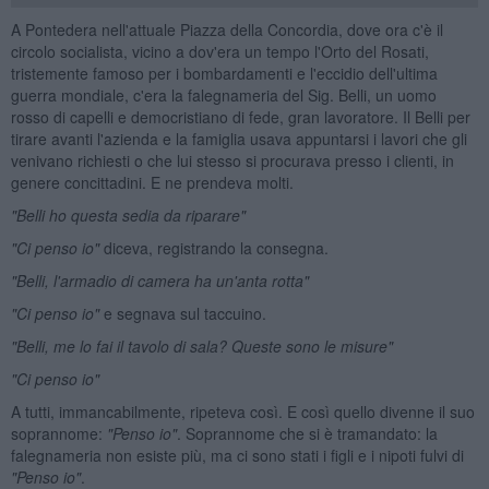
A Pontedera nell'attuale Piazza della Concordia, dove ora c'è il
circolo socialista, vicino a dov'era un tempo l'Orto del Rosati,
tristemente famoso per i bombardamenti e l'eccidio dell'ultima
guerra mondiale, c'era la falegnameria del Sig. Belli, un uomo
rosso di capelli e democristiano di fede, gran lavoratore. Il Belli per
tirare avanti l'azienda e la famiglia usava appuntarsi i lavori che gli
venivano richiesti o che lui stesso si procurava presso i clienti, in
genere concittadini. E ne prendeva molti.
"Belli ho questa sedia da riparare"
"Ci penso io"
diceva, registrando la consegna.
"Belli, l'armadio di camera ha un'anta rotta"
"Ci penso io"
e segnava sul taccuino.
"Belli, me lo fai il tavolo di sala? Queste sono le misure"
"Ci penso io"
A tutti, immancabilmente, ripeteva così. E così quello divenne il suo
soprannome:
"Penso io"
. Soprannome che si è tramandato: la
falegnameria non esiste più, ma ci sono stati i figli e i nipoti fulvi di
"Penso io"
.