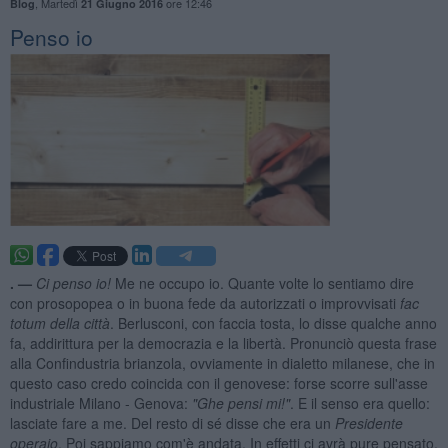
,
Martedì
ore 12:46
Blog
21 Giugno 2016
Penso io
. —
Ci penso io!
Me ne occupo io. Quante volte lo sentiamo dire
con prosopopea o in buona fede da autorizzati o improvvisati
fac
totum della citt
à
. Berlusconi, con faccia tosta, lo disse qualche anno
fa, addirittura per la democrazia e la libertà. Pronunciò questa frase
alla Confindustria brianzola, ovviamente in dialetto milanese, che in
questo caso credo coincida con il genovese: forse scorre sull'asse
industriale Milano - Genova:
"Ghe pensi mi!"
. E il senso era quello:
lasciate fare a me. Del resto di sé disse che era un
Presidente
operaio
. Poi sappiamo com'è andata. In effetti ci avrà pure pensato,