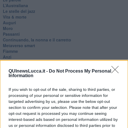
​L’Australiana
Le stelle del jazz
Vita & morte
Auguri
Moro
Passanti
Continuando, la nonna e il carretto
Metaverso smart
Fiamme
Anzi
Confessioni autoreferenziali
Utopie
QUInewsLucca.it -
Do Not Process My Personal
Estate
Information
Il lago
Il diluvio
If you wish to opt-out of the sale, sharing to third parties, or
La classe
processing of your personal or sensitive information for
Pensieri incoerenti
targeted advertising by us, please use the below opt-out
Dal balcone
section to confirm your selection. Please note that after your
Insomnia
Il guardiano
opt-out request is processed you may continue seeing
Lo sgombero
interest-based ads based on personal information utilized by
Erodoto e Tucidide
us or personal information disclosed to third parties prior to