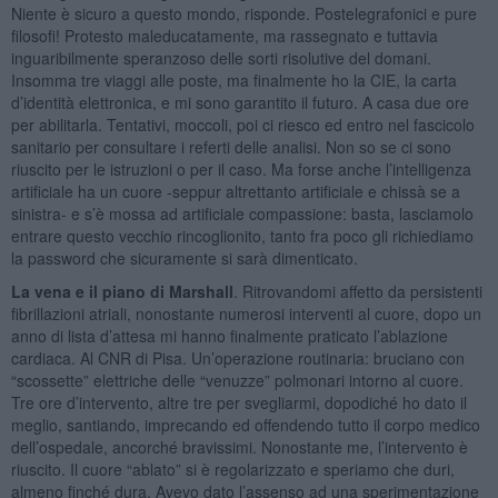
Niente è sicuro a questo mondo, risponde. Postelegrafonici e pure
filosofi! Protesto maleducatamente, ma rassegnato e tuttavia
inguaribilmente speranzoso delle sorti risolutive del domani.
Insomma tre viaggi alle poste, ma finalmente ho la CIE, la carta
d’identità elettronica, e mi sono garantito il futuro. A casa due ore
per abilitarla. Tentativi, moccoli, poi ci riesco ed entro nel fascicolo
sanitario per consultare i referti delle analisi. Non so se ci sono
riuscito per le istruzioni o per il caso. Ma forse anche l’intelligenza
artificiale ha un cuore -seppur altrettanto artificiale e chissà se a
sinistra- e s’è mossa ad artificiale compassione: basta, lasciamolo
entrare questo vecchio rincoglionito, tanto fra poco gli richiediamo
la password che sicuramente si sarà dimenticato.
La vena e il piano di Marshall
. Ritrovandomi affetto da persistenti
fibrillazioni atriali, nonostante numerosi interventi al cuore, dopo un
anno di lista d’attesa mi hanno finalmente praticato l’ablazione
cardiaca. Al CNR di Pisa. Un’operazione routinaria: bruciano con
“scossette” elettriche delle “venuzze” polmonari intorno al cuore.
Tre ore d’intervento, altre tre per svegliarmi, dopodiché ho dato il
meglio, santiando, imprecando ed offendendo tutto il corpo medico
dell’ospedale, ancorché bravissimi. Nonostante me, l’intervento è
riuscito. Il cuore “ablato” si è regolarizzato e speriamo che duri,
almeno finché dura. Avevo dato l’assenso ad una sperimentazione