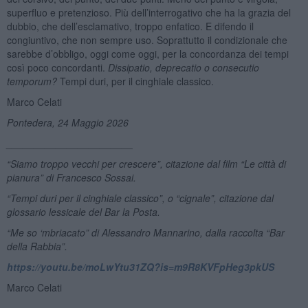
superfluo e pretenzioso. Più dell’interrogativo che ha la grazia del
dubbio, che dell’esclamativo, troppo enfatico. E difendo il
congiuntivo, che non sempre uso. Soprattutto il condizionale che
sarebbe d’obbligo, oggi come oggi, per la concordanza dei tempi
così poco concordanti.
Dissipatio, deprecatio o consecutio
temporum?
Tempi duri, per il cinghiale classico.
Marco Celati
Pontedera, 24 Maggio 2026
_______________________
“
Siamo troppo vecchi per crescere”, citazione dal film
“
Le città di
pianura” di Francesco Sossai.
“Tempi duri per il cinghiale classico”, o “cignale”, citazione dal
glossario lessicale del Bar la Posta.
“
Me so
‘
mbriacato” di Alessandro Mannarino, dalla raccolta “Bar
della Rabbia”.
https://youtu.be/moLwYtu31ZQ?is=m9R8KVFpHeg3pkUS
Marco Celati