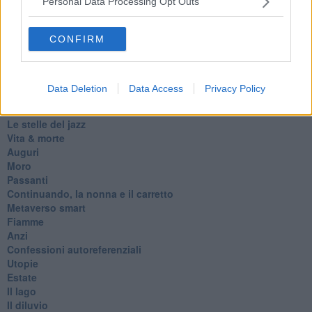
Personal Data Processing Opt Outs
​“D” come delitto
D
CONFIRM
Belle lettere
25 Aprile
Todo el bien, todo el mal
Silenzio
Data Deletion
Data Access
Privacy Policy
Le parole
​L’Australiana
Le stelle del jazz
Vita & morte
Auguri
Moro
Passanti
Continuando, la nonna e il carretto
Metaverso smart
Fiamme
Anzi
Confessioni autoreferenziali
Utopie
Estate
Il lago
Il diluvio