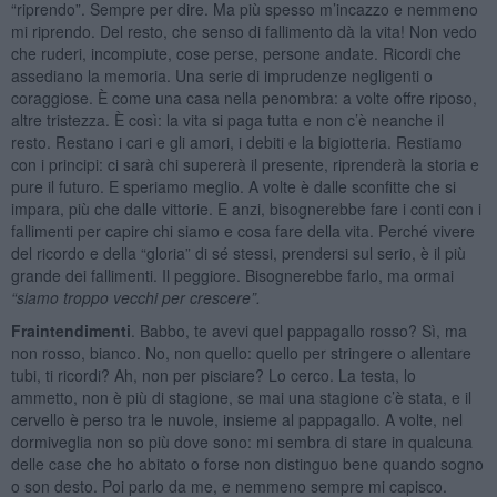
“riprendo”. Sempre per dire. Ma più spesso m’incazzo e nemmeno
mi riprendo. Del resto, che senso di fallimento dà la vita! Non vedo
che ruderi, incompiute, cose perse, persone andate. Ricordi che
assediano la memoria. Una serie di imprudenze negligenti o
coraggiose. È come una casa nella penombra: a volte offre riposo,
altre tristezza. È così: la vita si paga tutta e non c’è neanche il
resto. Restano i cari e gli amori, i debiti e la bigiotteria. Restiamo
con i principi: ci sarà chi supererà il presente, riprenderà la storia e
pure il futuro. E speriamo meglio. A volte è dalle sconfitte che si
impara, più che dalle vittorie. E anzi, bisognerebbe fare i conti con i
fallimenti per capire chi siamo e cosa fare della vita. Perché vivere
del ricordo e della “gloria” di sé stessi, prendersi sul serio, è il più
grande dei fallimenti. Il peggiore. Bisognerebbe farlo, ma ormai
“
siamo troppo vecchi per crescere”.
Fraintendimenti
. Babbo, te avevi quel pappagallo rosso? Sì, ma
non rosso, bianco. No, non quello: quello per stringere o allentare
tubi, ti ricordi? Ah, non per pisciare? Lo cerco. La testa, lo
ammetto, non è più di stagione, se mai una stagione c’è stata, e il
cervello è perso tra le nuvole, insieme al pappagallo. A volte, nel
dormiveglia non so più dove sono: mi sembra di stare in qualcuna
delle case che ho abitato o forse non distinguo bene quando sogno
o son desto. Poi parlo da me, e nemmeno sempre mi capisco.