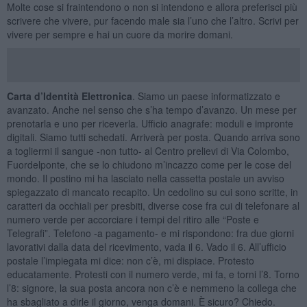
Molte cose si fraintendono o non si intendono e allora preferisci più
scrivere che vivere, pur facendo male sia l’uno che l’altro. Scrivi per
vivere per sempre e hai un cuore da morire domani.
Carta d
’
Identità Elettronica
. Siamo un paese informatizzato e
avanzato. Anche nel senso che s’ha tempo d’avanzo. Un mese per
prenotarla e uno per riceverla. Ufficio anagrafe: moduli e impronte
digitali. Siamo tutti schedati. Arriverà per posta. Quando arriva sono
a togliermi il sangue -non tutto- al Centro prelievi di Via Colombo,
Fuordelponte, che se lo chiudono m’incazzo come per le cose del
mondo. Il postino mi ha lasciato nella cassetta postale un avviso
spiegazzato di mancato recapito. Un cedolino su cui sono scritte, in
caratteri da occhiali per presbiti, diverse cose fra cui di telefonare al
numero verde per accorciare i tempi del ritiro alle “Poste e
Telegrafi”. Telefono -a pagamento- e mi rispondono: fra due giorni
lavorativi dalla data del ricevimento, vada il 6. Vado il 6. All’ufficio
postale l’impiegata mi dice: non c’è, mi dispiace. Protesto
educatamente. Protesti con il numero verde, mi fa, e torni l’8. Torno
l’8: signore, la sua posta ancora non c’è e nemmeno la collega che
ha sbagliato a dirle il giorno, venga domani. È sicuro? Chiedo.