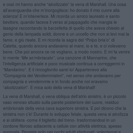
e così mi hanno anche “alcolizzato” la vena di Marshall. Una cosa
all’avanguardia che m’inorgoglisce: ho donato il mio cuore alla
scienza! E m’intenerisce. Mi ricorda un amico laureato e santo
bevitore, quando faceva il verso al pappagallo che mangia le
lasagne raccontando la barzelletta di quello che aveva chiesto al
genio della lampada soldi, donne e un uccello che non si levi mai la
fame, e giù risate. E mi ricorda la sagra del “Polpo bria’o” di
Caletta, quando ancora andavamo al mare, io e te, e ci volevamo
bene. Che poi ancora ce ne vogliano, a modo nostro. E mi fa venire
in mente
“
Me so
‘
mbriacato”
, una canzone di Mannarino, che
l’intelligenza artificiale e poco musicale continua a correggermi in
“Mandarino”. E il rincoglionito sarei io! Appartenevo alla
“Compagnia dei Vendemmiatori”, nel senso che andavamo per
compagnia e vendemmie e in fondo anche noi eravamo
“alcolizzatori”. E mica solo della vena di Marshall!
La vena di Marshall, o vena obliqua dell'atrio sinistro, è un piccolo
vaso venoso situato sulla parete posteriore del cuore, residuo
embrionale della vena cava superiore sinistra. E poi dicono che la
sinistra non c’è! Durante lo sviluppo fetale, questa vena si atrofizza
e si oblitera -come il biglietto del treno- trasformandosi in un
cordone fibroso adiacente a cellule con attività elettrica, spesso
anomala. Persiste solo per pochi adulti sfortunati, volenterosi e