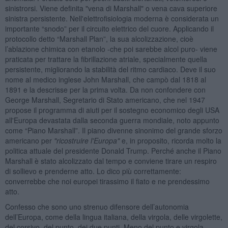
sinistrorsi. Viene definita "vena di Marshall" o vena cava superiore
sinistra persistente. Nell'elettrofisiologia moderna è considerata un
importante “snodo” per il circuito elettrico del cuore. Applicando il
protocollo detto “Marshall Plan”, la sua alcolizzazione, cioè
l’ablazione chimica con etanolo -che poi sarebbe alcol puro- viene
praticata per trattare la fibrillazione atriale, specialmente quella
persistente, migliorando la stabilità del ritmo cardiaco. Deve il suo
nome al medico inglese John Marshall, che campò dal 1818 al
1891 e la descrisse per la prima volta. Da non confondere con
George Marshall, Segretario di Stato americano, che nel 1947
propose il programma di aiuti per il sostegno economico degli USA
all'Europa devastata dalla seconda guerra mondiale, noto appunto
come “Piano Marshall”. Il piano divenne sinonimo del grande sforzo
americano per
"ricostruire l'Europa"
e, in proposito, ricorda molto la
politica attuale del presidente Donald Trump. Perché anche il Piano
Marshall è stato alcolizzato dal tempo e conviene tirare un respiro
di sollievo e prenderne atto. Lo dico più correttamente:
converrebbe che noi europei tirassimo il fiato e ne prendessimo
atto.
Confesso che sono uno strenuo difensore dell’autonomia
dell’Europa, come della lingua italiana, della virgola, delle virgolette,
del corsivo, del punto, dei due punti. Meno del punto e virgola,