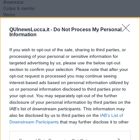
Amarezza
Colpa & merito
Vento
​LA PANCHINA ROSSA Requiem per il Commissario
Ospedali del cuore
QUInewsLucca.it -
Do Not Process My Personal
Coraçào
Information
Charlie
Il telefono del vento
If you wish to opt-out of the sale, sharing to third parties, or
Testamento & Commiato
processing of your personal or sensitive information for
Poeta
targeted advertising by us, please use the below opt-out
​La colpa - Memorie del commissario
section to confirm your selection. Please note that after your
Autunno
opt-out request is processed you may continue seeing
Gracias a la vida
interest-based ads based on personal information utilized by
Somnium
Fly me to the moon
us or personal information disclosed to third parties prior to
Hop!
your opt-out. You may separately opt-out of the further
O sonho de um prisioneiro
disclosure of your personal information by third parties on the
Memòrias
IAB’s list of downstream participants. This information may
Sto qui
also be disclosed by us to third parties on the
IAB’s List of
Scrivi
Downstream Participants
that may further disclose it to other
Bestiario
third parties.
Pillole
Veglia