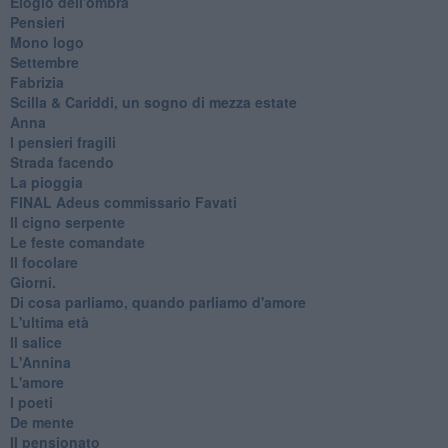
Elogio dell'ombra
Pensieri
Mono logo
Settembre
Fabrizia
​Scilla & Cariddi, un sogno di mezza estate
Anna
I pensieri fragili
Strada facendo
La pioggia
FINAL Adeus commissario Favati
Il cigno serpente
Le feste comandate
Il focolare
Giorni.
Di cosa parliamo, quando parliamo d'amore
L'ultima età
Il salice
L'Annina
L'amore
I poeti
De mente
Il pensionato