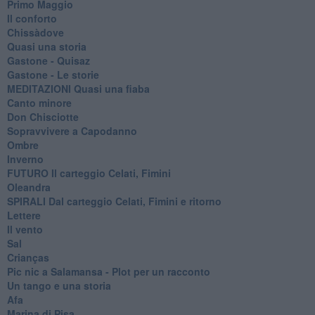
Primo Maggio
Il conforto
Chissàdove
Quasi una storia
Gastone - Quisaz
Gastone - Le storie
MEDITAZIONI Quasi una fiaba
Canto minore
Don Chisciotte
Sopravvivere a Capodanno
Ombre
Inverno
FUTURO Il carteggio Celati, Fimini
Oleandra
SPIRALI Dal carteggio Celati, Fimini e ritorno
Lettere
Il vento
Sal
Crianças
Pic nic a Salamansa - Plot per un racconto
Un tango e una storia
Afa
Marina di Pisa