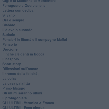
Gigi e la Madonna di Montenero
Ferragosto a Quercianella
Lettera con dedica
Silvano
Ora e sempre
Ciabàro
Il diavolo custode
Sudario
Pensieri in libertà e il compagno Maffei
Penso io
Brucione
Finché c'è denti in bocca
Il nespolo
Short story
Riflessioni sull'amore
Il tronco della felicità
La colza
La casa palafitta
Primo Maggio
Gli ultimi saranno ultimi
Il protagonista
GLI ULTIMI - Veronica & Franca
GLI ULTIMI - Ecco cinque