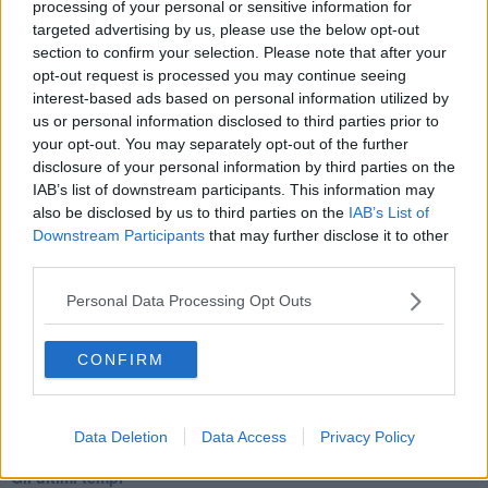
processing of your personal or sensitive information for
Il compagno
targeted advertising by us, please use the below opt-out
​Io (allo specchio)
section to confirm your selection. Please note that after your
Tramonto
opt-out request is processed you may continue seeing
Passato, presente, futuro
interest-based ads based on personal information utilized by
La virtù del non fare
us or personal information disclosed to third parties prior to
Il giorno dei saldi
your opt-out. You may separately opt-out of the further
L'ultimo post
disclosure of your personal information by third parties on the
Leggendo l'Eneide
IAB’s list of downstream participants. This information may
​(In)sicurezza stradale
also be disclosed by us to third parties on the
IAB’s List of
Il decalogo del politico
Downstream Participants
that may further disclose it to other
Un calcio alla finzione
Solitudine
third parties.
Mercanti nel tempio
Il disprezzo del mondo
Personal Data Processing Opt Outs
Beneficenza
L'inganno
CONFIRM
Verso l'immortalità
Stanchezza (della guerra)
L'alternativa
​DIZIONARIO (ottava puntata) (politica e dintorni)
Data Deletion
Data Access
Privacy Policy
Il tramonto delle ideologie
Gli ultimi tempi