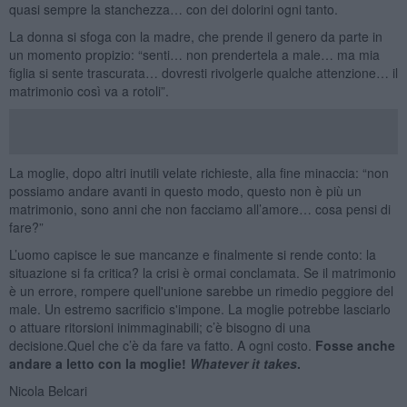
quasi sempre la stanchezza… con dei dolorini ogni tanto.
La donna si sfoga con la madre, che prende il genero da parte in
un momento propizio: “senti… non prendertela a male… ma mia
figlia si sente trascurata… dovresti rivolgerle qualche attenzione… il
matrimonio così va a rotoli”.
La moglie, dopo altri inutili velate richieste, alla fine minaccia: “non
possiamo andare avanti in questo modo, questo non è più un
matrimonio, sono anni che non facciamo all’amore… cosa pensi di
fare?”
L’uomo capisce le sue mancanze e finalmente si rende conto: la
situazione si fa critica? la crisi è ormai conclamata. Se il matrimonio
è un errore, rompere quell'unione sarebbe un rimedio peggiore del
male. Un estremo sacrificio s'impone. La moglie potrebbe lasciarlo
o attuare ritorsioni inimmaginabili; c’è bisogno di una
decisione.Quel che c’è da fare va fatto. A ogni costo.
Fosse anche
andare a
letto con la moglie!
Whatever it takes
.
Nicola Belcari