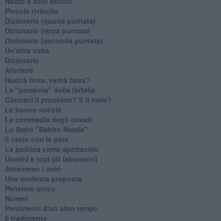
Nozze e fichi secchi
Piccole rivincite
​Dizionario (quarta puntata)
​Dizionario (terza puntata)
​Dizionario (seconda puntata)
Un'altra volta
Dizionario
Aforismi
Nudità finta: verità falsa?
La "parabola" della farfalla
Conosci il prossimo? E il male?
Le buone notizie
La commedia degli onesti
Lo Stato "Babbo Natale"
Il cacio con le pere
La politica come spettacolo
Uomini e topi (di laboratori)
Attraverso i vetri
Una modesta proposta
Pensiero unico
Numeri
Pentimenti d'un altro tempo
Il tradimento