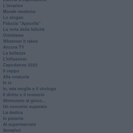
L'incarico
Morale moderna
Lo slogan
Fiducia "Apocrifa"
La torta della felicità
Ottimismo
Whatever it takes
Ancora TV
La bellezza
L’Influencer
​Capodanno 2222
Il ceppo
Alla rotatoria
In tv
Io, mia moglie e il virologo
Il diritto e il rovescio
Sfortunato al gioco...
Un concetto superato
La dedica
In pizzeria
Al supermercato
Semafori