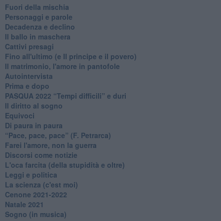
Fuori della mischia
Personaggi e parole
Decadenza e declino
Il ballo in maschera
Cattivi presagi
Fino all'ultimo (e Il principe e il povero)
Il matrimonio, l'amore in pantofole
Autointervista
Prima e dopo
​PASQUA 2022 “Tempi difficili” e duri
Il diritto al sogno
Equivoci
Di paura in paura
​“Pace, pace, pace” (F. Petrarca)
Farei l'amore, non la guerra
Discorsi come notizie
L'oca farcita (della stupidità e oltre)
Leggi e politica
La scienza (c'est moi)
Cenone 2021-2022
Natale 2021
Sogno (in musica)