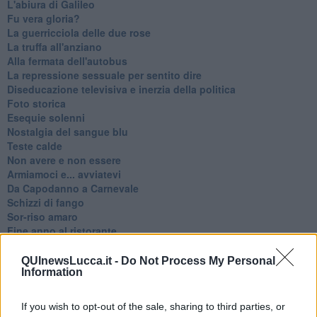
L'abiura di Galileo
Fu vera gloria?
La guerricciola delle due rose
La truffa all'anziano
Alla fermata dell'autobus
La repressione sessuale per sentito dire
Diseducazione televisiva e inerzia della politica
Foto storica
Esequie solenni
Nostalgia del sangue blu
Teste calde
Non avere e non essere
Armiamoci e... avviatevi
Da Capodanno a Carnevale
Schizzi di fango
Sor-riso amaro
Fine anno al ristorante
La festa di Capodanno
Natale 2024
QUInewsLucca.it -
Do Not Process My Personal
Information
Re e regnanti
A noi interessa il dito non la luna
Come rubare allo stato e vivere felici
If you wish to opt-out of the sale, sharing to third parties, or
Una performance