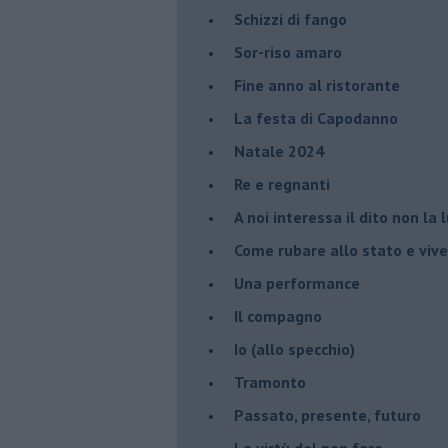
Schizzi di fango
Sor-riso amaro
Fine anno al ristorante
La festa di Capodanno
Natale 2024
Re e regnanti
A noi interessa il dito non la 
Come rubare allo stato e viver
Una performance
Il compagno
​Io (allo specchio)
Tramonto
Passato, presente, futuro
La virtù del non fare