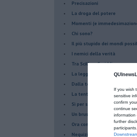
Precisazioni
La droga del potere
Momenti (e immedesimazion
Chi sono?
Il più stupido dei mondi possib
I nemici della verità
Tra Scilla e Cariddi
La legge del più forte
QUInewsLu
Dalla terra alla luna
If you wish 
La tentazione
sensitive in
confirm you
​Sì per sempre? O no al mom
continue se
Un brusco risveglio
information 
further disc
Ora come allora
participants
Nequizia
Downstream 