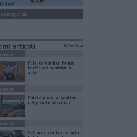
la città"
Condoglianze
imi articoli
Vedi tutti
ronaca
Falsi carabinieri fanno
truffe coi bambini in
auto
ronaca
Calci e pugni ai sanitari
del pronto soccorso
ronaca
Schianto contro un'auto