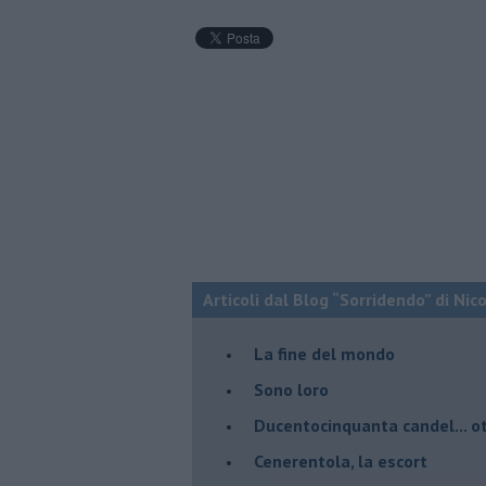
Articoli dal Blog “Sorridendo” di Nic
La fine del mondo
Sono loro
Ducentocinquanta candel... ot
Cenerentola, la escort