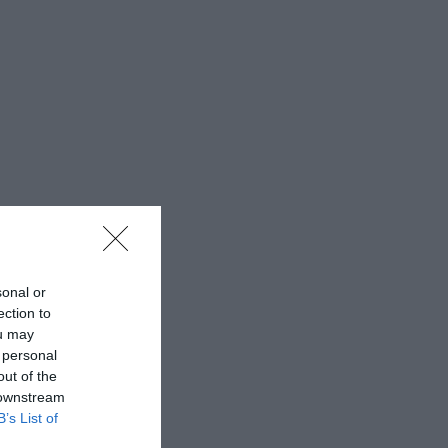
sonal or
ection to
ou may
 personal
out of the
 downstream
B’s List of