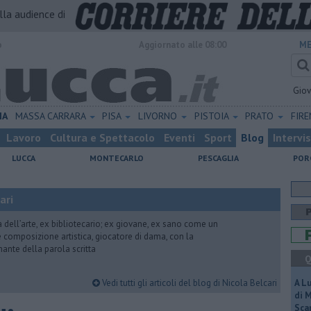
alla audience di
o
Aggiornato alle 08:00
ME
Gio
IA
MASSA CARRARA
PISA
LIVORNO
PISTOIA
PRATO
FIR
Lavoro
Cultura e Spettacolo
Eventi
Sport
Blog
Intervi
LUCCA
MONTECARLO
PESCAGLIA
POR
ari
ria dell’arte, ex bibliotecario; ex giovane, ex sano come un
 e composizione artistica, giocatore di dama, con la
mante della parola scritta
Q
Vedi tutti gli articoli del blog di Nicola Belcari
A L
di 
Scar