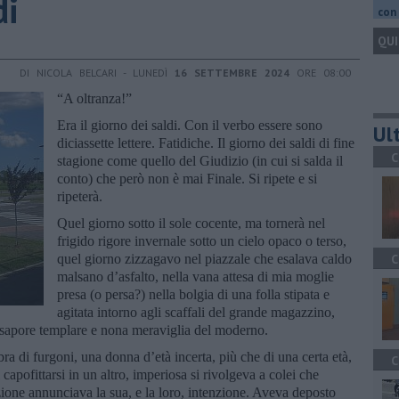
di
con 
QUI
DI NICOLA BELCARI - LUNEDÌ
16 SETTEMBRE 2024
ORE 08:00
“A oltranza!”
Era il giorno dei saldi. Con il verbo essere sono
Ult
diciassette lettere. Fatidiche. Il giorno dei saldi di fine
C
stagione come quello del Giudizio (in cui si salda il
conto) che però non è mai Finale. Si ripete e si
ripeterà.
Quel giorno sotto il sole cocente, ma tornerà nel
frigido rigore invernale sotto un cielo opaco o terso,
quel giorno zizzagavo nel piazzale che esalava caldo
C
malsano d’asfalto, nella vana attesa di mia moglie
presa (o persa?) nella bolgia di una folla stipata e
agitata intorno agli scaffali del grande magazzino,
sapore templare e nona meraviglia del moderno.
 di furgoni, una donna d’età incerta, più che di una certa età,
C
capofittarsi in un altro, imperiosa si rivolgeva a colei che
one annunciava la sua, e la loro, intenzione. Aveva deposto