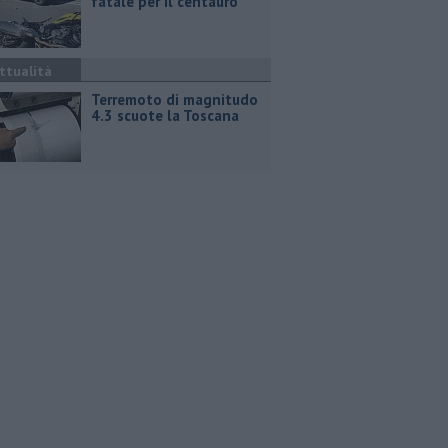
fatale per il centauro
ttualità
Terremoto di magnitudo
4.3 scuote la Toscana