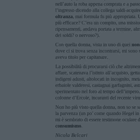
nell’auto la roba appena comprata e a pass
l’ingresso dicendo alla collega saldi-acqui
oltranza
, mai formula fu più appropriata. 
più efficace? C’era un compito, una missi
ripensamenti, andava portata a termine, alm
dei soldi? o nervoso?).
Con quella donna, vista in uno di quei
non
dove ci si trova senza incontrarsi, mi sono s
aveva titolo per capitanare.
La possibilità di procurarsi ciò che altrimen
affare, scatenava l’istinto all’acquisto, gett
indigeni adusti, altolocati in incognito, me
erbaiole valderesi, castagnai garfagnini, as
sperimentato nel foro al tempo dell’impero. 
colonne d’Ercole, incuranti del recente viru
Non ho più visto quella donna, non so se s
la parvenza (un po’ come quando Hegel in 
mi è sembrato di essere testimone oculare d
consumismo
.
Nicola Belcari