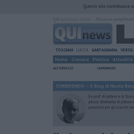
Questo sito contribuisce 
QUI
quotidiano online.
Percorso semplificat
TOSCANA
LUCCA
GARFAGNANA
VERSIL
Home
Cronaca
Politica
Attualità
ALTOPASCIO
CAPANNORI
SORRIDENDO — il Blog di Nicola Belc
Ex prof. di Lettere e di Sto
pesce; dilettante di pittura
passione per gli scacchi; a