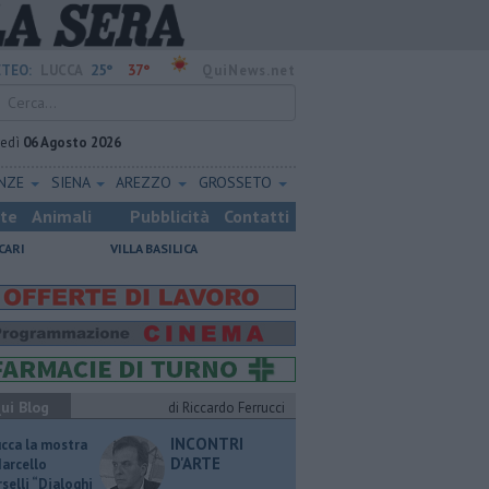
25°
37°
TEO:
LUCCA
QuiNews.net
vedì
06 Agosto 2026
ENZE
SIENA
AREZZO
GROSSETO
ste
Animali
Pubblicità
Contatti
CARI
VILLA BASILICA
ui Blog
di Riccardo Ferrucci
INCONTRI
ucca la mostra
D'ARTE
Marcello
selli “Dialoghi