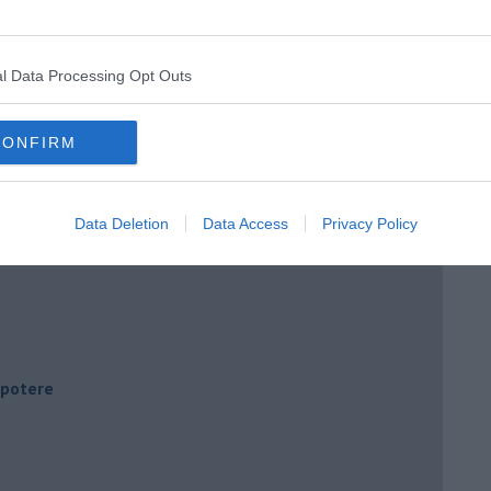
l Data Processing Opt Outs
CONFIRM
Data Deletion
Data Access
Privacy Policy
i potere