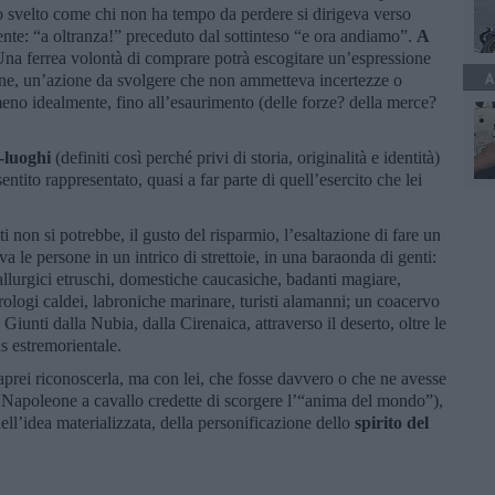
o svelto come chi non ha tempo da perdere si dirigeva verso
rente: “a oltranza!” preceduto dal sottinteso “e ora andiamo”.
A
Una ferrea volontà di comprare potrà escogitare un’espressione
A
one, un’azione da svolgere che non ammetteva incertezze o
eno idealmente, fino all’esaurimento (delle forze? della merce?
-luoghi
(definiti così perché privi di storia, originalità e identità)
entito rappresentato, quasi a far parte di quell’esercito che lei
ti non si potrebbe, il gusto del risparmio, l’esaltazione di fare un
ava le persone in un intrico di strettoie, in una baraonda di genti:
tallurgici etruschi, domestiche caucasiche, badanti magiare,
trologi caldei, labroniche marinare, turisti alamanni; un coacervo
Giunti dalla Nubia, dalla Cirenaica, attraverso il deserto, oltre le
s estremorientale.
aprei riconoscerla, ma con lei, che fosse davvero o che ne avesse
Napoleone a cavallo credette di scorgere l’“anima del mondo”),
ell’idea materializzata, della personificazione dello
spirito del