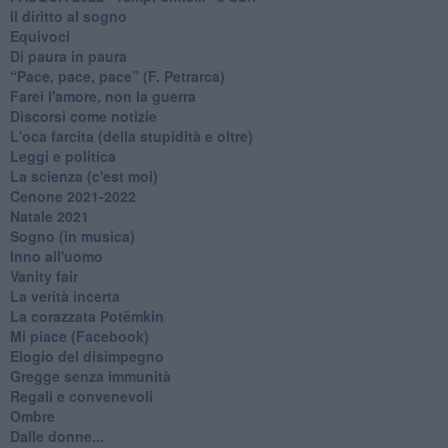
Il diritto al sogno
Equivoci
Di paura in paura
​“Pace, pace, pace” (F. Petrarca)
Farei l'amore, non la guerra
Discorsi come notizie
L'oca farcita (della stupidità e oltre)
Leggi e politica
La scienza (c'est moi)
Cenone 2021-2022
Natale 2021
Sogno (in musica)
Inno all'uomo
Vanity fair
La verità incerta
La corazzata Potëmkin
Mi piace (Facebook)
Elogio del disimpegno
Gregge senza immunità
Regali e convenevoli
Ombre
Dalle donne...