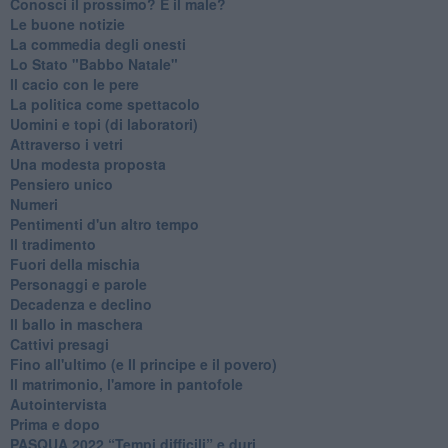
Conosci il prossimo? E il male?
Le buone notizie
La commedia degli onesti
Lo Stato "Babbo Natale"
Il cacio con le pere
La politica come spettacolo
Uomini e topi (di laboratori)
Attraverso i vetri
Una modesta proposta
Pensiero unico
Numeri
Pentimenti d'un altro tempo
Il tradimento
Fuori della mischia
Personaggi e parole
Decadenza e declino
Il ballo in maschera
Cattivi presagi
Fino all'ultimo (e Il principe e il povero)
Il matrimonio, l'amore in pantofole
Autointervista
Prima e dopo
​PASQUA 2022 “Tempi difficili” e duri