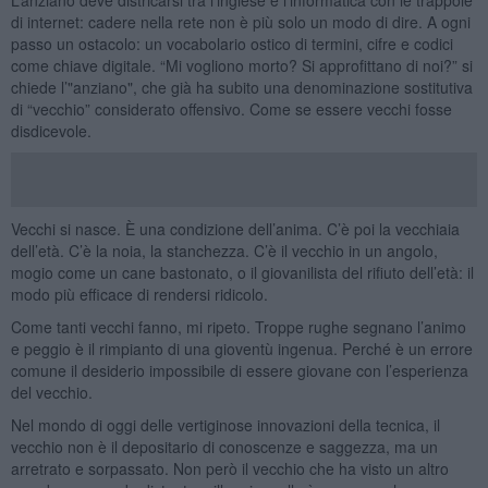
di internet: cadere nella rete non è più solo un modo di dire. A ogni
passo un ostacolo: un vocabolario ostico di termini, cifre e codici
come chiave digitale. “Mi vogliono morto? Si approfittano di noi?” si
chiede l’"anziano", che già ha subito una denominazione sostitutiva
di “vecchio” considerato offensivo. Come se essere vecchi fosse
disdicevole.
Vecchi si nasce. È una condizione dell’anima. C’è poi la vecchiaia
dell’età. C’è la noia, la stanchezza. C’è il vecchio in un angolo,
mogio come un cane bastonato, o il giovanilista del rifiuto dell’età: il
modo più efficace di rendersi ridicolo.
Come tanti vecchi fanno, mi ripeto. Troppe rughe segnano l’animo
e peggio è il rimpianto di una gioventù ingenua. Perché è un errore
comune il desiderio impossibile di essere giovane con l’esperienza
del vecchio.
Nel mondo di oggi delle vertiginose innovazioni della tecnica, il
vecchio non è il depositario di conoscenze e saggezza, ma un
arretrato e sorpassato. Non però il vecchio che ha visto un altro