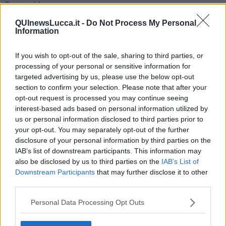
Teste calde
Non avere e non essere
QUInewsLucca.it -
Do Not Process My Personal
Armiamoci e... avviatevi
Information
Da Capodanno a Carnevale
Schizzi di fango
Sor-riso amaro
If you wish to opt-out of the sale, sharing to third parties, or
Fine anno al ristorante
processing of your personal or sensitive information for
La festa di Capodanno
targeted advertising by us, please use the below opt-out
Natale 2024
section to confirm your selection. Please note that after your
Re e regnanti
opt-out request is processed you may continue seeing
A noi interessa il dito non la luna
interest-based ads based on personal information utilized by
Come rubare allo stato e vivere felici
us or personal information disclosed to third parties prior to
Una performance
your opt-out. You may separately opt-out of the further
Il compagno
disclosure of your personal information by third parties on the
​Io (allo specchio)
IAB’s list of downstream participants. This information may
Tramonto
also be disclosed by us to third parties on the
IAB’s List of
Passato, presente, futuro
Downstream Participants
that may further disclose it to other
La virtù del non fare
third parties.
Il giorno dei saldi
L'ultimo post
Personal Data Processing Opt Outs
Leggendo l'Eneide
​(In)sicurezza stradale
Il decalogo del politico