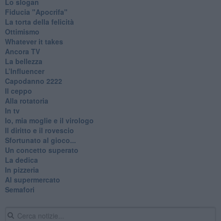
Lo slogan
Fiducia "Apocrifa"
La torta della felicità
Ottimismo
Whatever it takes
Ancora TV
La bellezza
L’Influencer
​Capodanno 2222
Il ceppo
Alla rotatoria
In tv
Io, mia moglie e il virologo
Il diritto e il rovescio
Sfortunato al gioco...
Un concetto superato
La dedica
In pizzeria
Al supermercato
Semafori