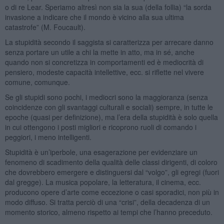
o di re Lear. Speriamo altresì non sia la sua (della follia) “la sorda
invasione a indicare che il mondo è vicino alla sua ultima
catastrofe” (M. Foucault).
La stupidità secondo il saggista si caratterizza per arrecare danno
senza portare un utile a chi la mette in atto, ma in sé, anche
quando non si concretizza in comportamenti ed è mediocrità di
pensiero, modeste capacità intellettive, ecc. si riflette nel vivere
comune, comunque.
Se gli stupidi sono pochi, i mediocri sono la maggioranza (senza
coincidenze con gli svantaggi culturali e sociali) sempre, in tutte le
epoche (quasi per definizione), ma l’era della stupidità è solo quella
in cui ottengono i posti migliori e ricoprono ruoli di comando i
peggiori, i meno intelligenti.
Stupidità è un’iperbole, una esagerazione per evidenziare un
fenomeno di scadimento della qualità delle classi dirigenti, di coloro
che dovrebbero emergere e distinguersi dal “volgo”, gli egregi (fuori
dal gregge). La musica popolare, la letteratura, il cinema, ecc.
producono opere d’arte come eccezione o casi sporadici, non più in
modo diffuso. Si tratta perciò di una “crisi”, della decadenza di un
momento storico, almeno rispetto ai tempi che l’hanno preceduto.