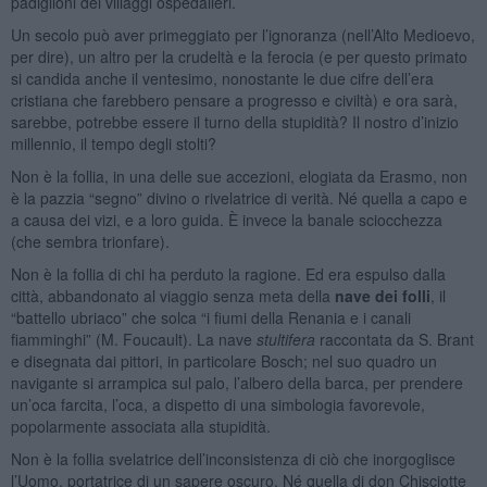
padiglioni dei villaggi ospedalieri.
Un secolo può aver primeggiato per l’ignoranza (nell’Alto Medioevo,
per dire), un altro per la crudeltà e la ferocia (e per questo primato
si candida anche il ventesimo, nonostante le due cifre dell’era
cristiana che farebbero pensare a progresso e civiltà) e ora sarà,
sarebbe, potrebbe essere il turno della stupidità? Il nostro d’inizio
millennio, il tempo degli stolti?
Non è la follia, in una delle sue accezioni, elogiata da Erasmo, non
è la pazzia “segno” divino o rivelatrice di verità. Né quella a capo e
a causa dei vizi, e a loro guida. È invece la banale sciocchezza
(che sembra trionfare).
Non è la follia di chi ha perduto la ragione. Ed era espulso dalla
città, abbandonato al viaggio senza meta della
nave dei folli
, il
“battello ubriaco” che solca “i fiumi della Renania e i canali
fiamminghi” (M. Foucault). La nave
stultifera
raccontata da S. Brant
e disegnata dai pittori, in particolare Bosch; nel suo quadro un
navigante si arrampica sul palo, l’albero della barca, per prendere
un’oca farcita, l’oca, a dispetto di una simbologia favorevole,
popolarmente associata alla stupidità.
Non è la follia svelatrice dell’inconsistenza di ciò che inorgoglisce
l’Uomo, portatrice di un sapere oscuro. Né quella di don Chisciotte