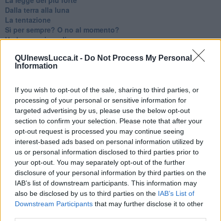
Dalla terra alla luna
La tentazione
​Sì per sempre? O no al momento?
Un brusco risveglio
Ora come allora
QUInewsLucca.it -
Do Not Process My Personal
Nequizia
Information
Andare oltre lo specchio
Parlare con la televisione
Uno solo al comando?
If you wish to opt-out of the sale, sharing to third parties, or
La ricreazione è finita
processing of your personal or sensitive information for
La buona notizia
targeted advertising by us, please use the below opt-out
Natale con l'elmetto
section to confirm your selection. Please note that after your
Valori dubbi miti fasulli
opt-out request is processed you may continue seeing
Demeritocrazia
interest-based ads based on personal information utilized by
La tivvù pallonara
us or personal information disclosed to third parties prior to
Halloween
your opt-out. You may separately opt-out of the further
​Lucrezia Borgia, una storia di potere
disclosure of your personal information by third parties on the
Facile profezia
IAB’s list of downstream participants. This information may
Il terzo compito
also be disclosed by us to third parties on the
IAB’s List of
L'abiura di Galileo
Downstream Participants
that may further disclose it to other
Fu vera gloria?
third parties.
La guerricciola delle due rose