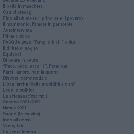
Il ballo in maschera
Cattivi presagi
Fino all'ultimo (e Il principe e il povero)
Il matrimonio, l'amore in pantofole
Autointervista
Prima e dopo
​PASQUA 2022 “Tempi difficili” e duri
Il diritto al sogno
Equivoci
Di paura in paura
​“Pace, pace, pace” (F. Petrarca)
Farei l'amore, non la guerra
Discorsi come notizie
L'oca farcita (della stupidità e oltre)
Leggi e politica
La scienza (c'est moi)
Cenone 2021-2022
Natale 2021
Sogno (in musica)
Inno all'uomo
Vanity fair
La verità incerta