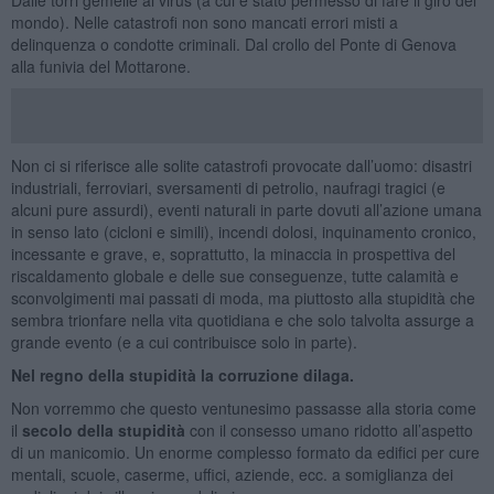
mondo). Nelle catastrofi non sono mancati errori misti a
delinquenza o condotte criminali. Dal crollo del Ponte di Genova
alla funivia del Mottarone.
Non ci si riferisce alle solite catastrofi provocate dall’uomo: disastri
industriali, ferroviari, sversamenti di petrolio, naufragi tragici (e
alcuni pure assurdi), eventi naturali in parte dovuti all’azione umana
in senso lato (cicloni e simili), incendi dolosi, inquinamento cronico,
incessante e grave, e, soprattutto, la minaccia in prospettiva del
riscaldamento globale e delle sue conseguenze, tutte calamità e
sconvolgimenti mai passati di moda, ma piuttosto alla stupidità che
sembra trionfare nella vita quotidiana e che solo talvolta assurge a
grande evento (e a cui contribuisce solo in parte).
Nel regno della stupidità la corruzione dilaga.
Non vorremmo che questo ventunesimo passasse alla storia come
il
secolo della
stupidità
con il consesso umano ridotto all’aspetto
di un manicomio. Un enorme complesso formato da edifici per cure
mentali, scuole, caserme, uffici, aziende, ecc. a somiglianza dei