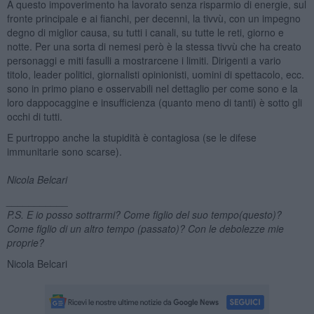
A questo impoverimento ha lavorato senza risparmio di energie, sul
fronte principale e ai fianchi, per decenni, la tivvù, con un impegno
degno di miglior causa, su tutti i canali, su tutte le reti, giorno e
notte. Per una sorta di nemesi però è la stessa tivvù che ha creato
personaggi e miti fasulli a mostrarcene i limiti. Dirigenti a vario
titolo, leader politici, giornalisti opinionisti, uomini di spettacolo, ecc.
sono in primo piano e osservabili nel dettaglio per come sono e la
loro dappocaggine e insufficienza (quanto meno di tanti) è sotto gli
occhi di tutti.
E purtroppo anche la stupidità è contagiosa (se le difese
immunitarie sono scarse).
Nicola Belcari
___________
P.S. E io posso sottrarmi? Come figlio del suo tempo(questo)?
Come figlio di un altro tempo (passato)? Con le debolezze mie
proprie?
Nicola Belcari