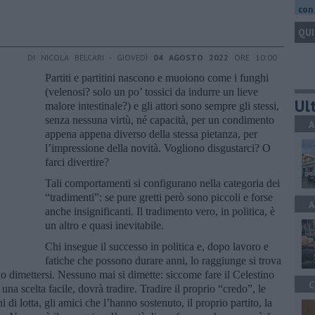
con 
QUI
DI NICOLA BELCARI - GIOVEDÌ
04 AGOSTO 2022
ORE 10:00
Partiti e partitini nascono e muoiono come i funghi
(velenosi? solo un po’ tossici da indurre un lieve
Ult
malore intestinale?) e gli attori sono sempre gli stessi,
senza nessuna virtù, né capacità, per un condimento
A
appena appena diverso della stessa pietanza, per
l’impressione della novità. Vogliono disgustarci? O
farci divertire?
Tali comportamenti si configurano nella categoria dei
“tradimenti”: se pure gretti però sono piccoli e forse
A
anche insignificanti. Il tradimento vero, in politica, è
un altro e quasi inevitabile.
Chi insegue il successo in politica e, dopo lavoro e
fatiche che possono durare anni, lo raggiunge si trova
e o dimettersi. Nessuno mai si dimette: siccome fare il Celestino
C
 una scelta facile, dovrà tradire. Tradire il proprio “credo”, le
i di lotta, gli amici che l’hanno sostenuto, il proprio partito, la