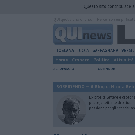
Questo sito contribuisce 
QUI
quotidiano online.
Percorso semplificat
TOSCANA
LUCCA
GARFAGNANA
VERSIL
Home
Cronaca
Politica
Attualità
ALTOPASCIO
CAPANNORI
SORRIDENDO — il Blog di Nicola Belc
Ex prof. di Lettere e di Sto
pesce; dilettante di pittura
passione per gli scacchi; a