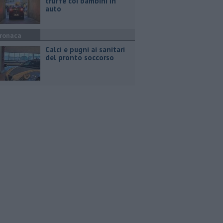
truffe coi bambini in
auto
ronaca
Calci e pugni ai sanitari
del pronto soccorso