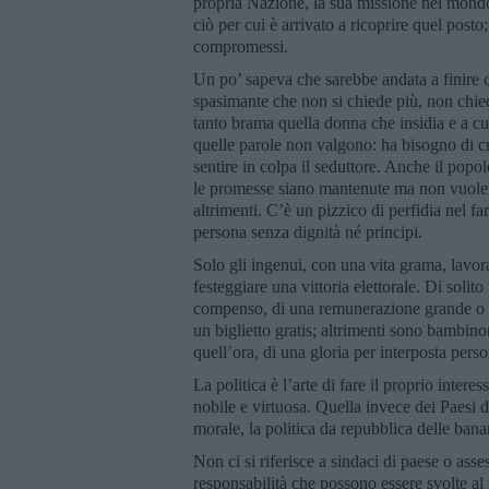
propria Nazione, la sua missione nel mondo
ciò per cui è arrivato a ricoprire quel posto; 
compromessi.
Un po’ sapeva che sarebbe andata a finire 
spasimante che non si chiede più, non chied
tanto brama quella donna che insidia e a cu
quelle parole non valgono: ha bisogno di cre
sentire in colpa il seduttore. Anche il popol
le promesse siano mantenute ma non vuole 
altrimenti. C’è un pizzico di perfidia nel far
persona senza dignità né principi.
Solo gli ingenui, con una vita grama, lavor
festeggiare una vittoria elettorale. Di solito
compenso, di una remunerazione grande o pic
un biglietto gratis; altrimenti sono bambino
quell’ora, di una gloria per interposta person
La politica è l’arte di fare il proprio interes
nobile e virtuosa. Quella invece dei Paesi 
morale, la politica da repubblica delle bana
Non ci si riferisce a sindaci di paese o ass
responsabilità che possono essere svolte al 