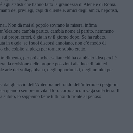
é agli statisti che hanno fatto la grandezza di Atene e di Roma.
 amanti dei privilegi, capi di clientele, amici degli amici, nepotisti,
 mai. Non dà mai al popolo sovrano la misera, infima
 un’elezione cambia partito, cambia nome al partito, nemmeno
ui propri errori, è già in tv il giorno dopo. Se ha rubato,
uta in uggia, se i suoi discorsi annoiano, non c’è modo di
o che colpito si piega per tornare subito eretto.
il tradimento, per poi anche esaltare chi ha cambiato idea perché
ra, la revisione delle proprie posizioni alla luce di fatti ed
le arte dei voltagabbana, degli opportunisti, degli uomini per
ttesi dal ghiaccio dell’Antenora nel fondo dell’inferno e i peggiori
ta quando sempre in vita il loro corpo ancora vaga sulla terra. Il
a subito, lo sappiamo bene tutti noi di fronte al penoso