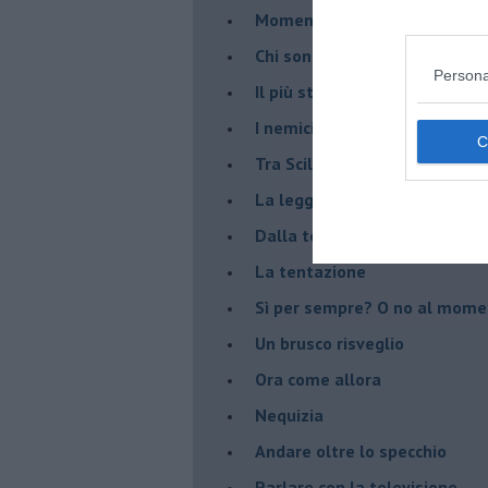
Momenti (e immedesimazion
Chi sono?
Persona
Il più stupido dei mondi possib
I nemici della verità
Tra Scilla e Cariddi
La legge del più forte
Dalla terra alla luna
La tentazione
​Sì per sempre? O no al mom
Un brusco risveglio
Ora come allora
Nequizia
Andare oltre lo specchio
Parlare con la televisione