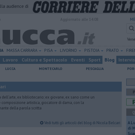
alla audience di
o
Aggiornato alle 14:08
ME
Vene
IA
MASSA CARRARA
PISA
LIVORNO
PISTOIA
PRATO
FIR
Lavoro
Cultura e Spettacolo
Eventi
Sport
Blog
Intervi
LUCCA
MONTECARLO
PESCAGLIA
POR
ari
ria dell’arte, ex bibliotecario; ex giovane, ex sano come un
 e composizione artistica, giocatore di dama, con la
mante della parola scritta
Q
Vedi tutti gli articoli del blog di Nicola Belcari
A L
di 
Scar