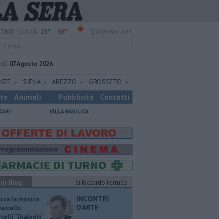
25°
36°
TEO:
LUCCA
QuiNews.net
rdì
07 Agosto 2026
ENZE
SIENA
AREZZO
GROSSETO
ste
Animali
Pubblicità
Contatti
CARI
VILLA BASILICA
ui Blog
di Riccardo Ferrucci
INCONTRI
ucca la mostra
D'ARTE
Marcello
selli “Dialoghi