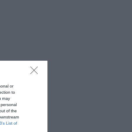
sonal or
ection to
ou may
 personal
out of the
 downstream
B’s List of