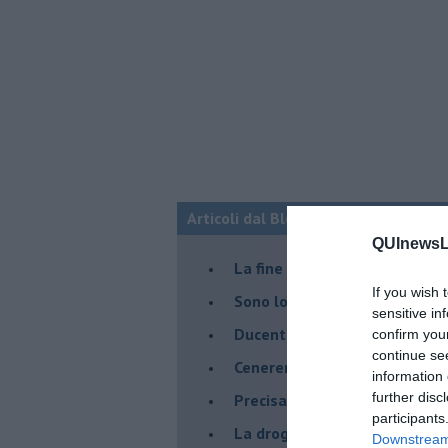
Articoli dal Blog “Sorridendo” di Nic
QUInewsLu
La fine del mondo
If you wish 
Sono loro
sensitive in
Ducentocinquanta candel... ot
confirm you
continue se
Cenerentola, la escort
information 
further disc
Precisazioni
participants
La droga del potere
Downstream 