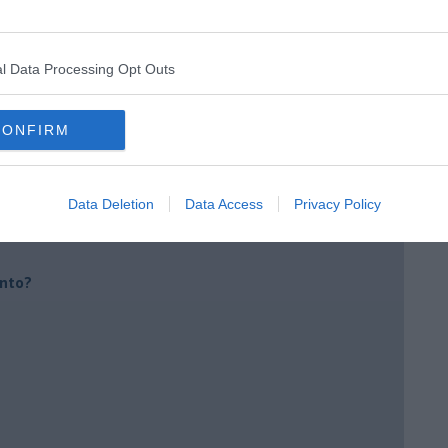
e)
l Data Processing Opt Outs
ili
CONFIRM
Data Deletion
Data Access
Privacy Policy
ento?