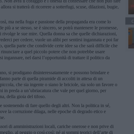
. Non avrà il coraggio e l’onestà di confessare che non può fare
allora si tratterà di ricorrere a sotterfugi, scuse, dilazioni, bugie,
C
così, ma nella foga e passione della propaganda era come lo
e più a se stesso, se è sincero, se potrà mantenere le promesse,
i rivolge le sue mire. Quella donna sa che quelle dichiarazioni,
derci per cedere, vuole un alibi per sentirsi ingannata e poi far
o, quella parte che condivide certe idee sa che sarà difficile che
rinunciare a quel piccolo potere che non potrebbe usare
si ingannare, nel darsi l’opportunità di trattare il politico da
ano, si prodigano disinteressatamente e possono brindare e
 fanno parte di quella piramide di accoliti in attesa di un
cola, che sia ingente o siano le briciole, sia solo un favore o
ni in preda a un’ubriacatura che vale per quel giorno, per
a, della gioia del tifoso.
se sostenendo di fare quello degli altri. Non la politica in sé,
dove la corruzione dilaga, nelle epoche di degrado etico e
ne.
essori di amministrazioni locali, cariche onerose e non prive di
meglio, al peggio o così-così; né ai sommi teorici dell’arte di