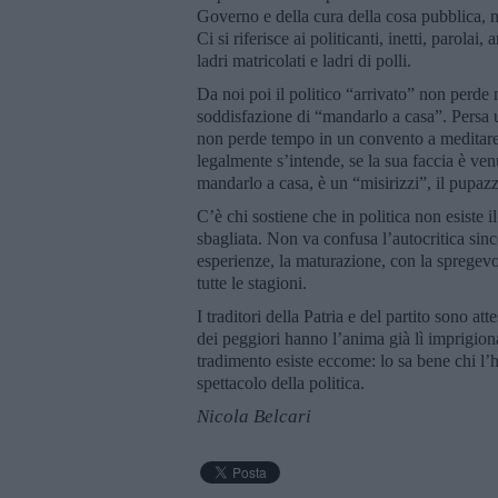
Governo e della cura della cosa pubblica, n
Ci si riferisce ai politicanti, inetti, parolai,
ladri matricolati e ladri di polli.
Da noi poi il politico “arrivato” non perde
soddisfazione di “mandarlo a casa”. Persa
non perde tempo in un convento a meditare s
legalmente s’intende, se la sua faccia è ven
mandarlo a casa, è un “misirizzi”, il pupazz
C’è chi sostiene che in politica non esiste 
sbagliata. Non va confusa l’autocritica since
esperienze, la maturazione, con la spregevo
tutte le stagioni.
I traditori della Patria e del partito sono a
dei peggiori hanno l’anima già lì imprigiona
tradimento esiste eccome: lo sa bene chi l’h
spettacolo della politica.
Nicola Belcari