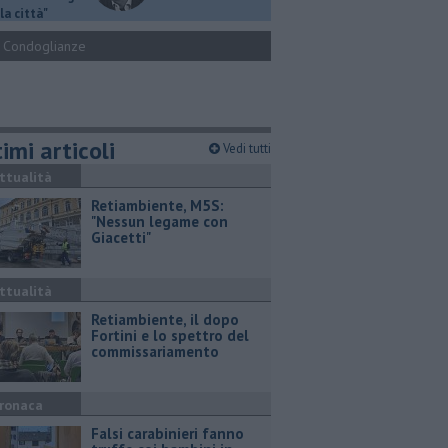
la città"
Condoglianze
imi articoli
Vedi tutti
ttualità
Retiambiente, M5S:
"Nessun legame con
Giacetti"
ttualità
Retiambiente, il dopo
Fortini e lo spettro del
commissariamento
ronaca
Falsi carabinieri fanno