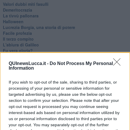
Valori dubbi miti fasulli
Demeritocrazia
La tivvù pallonara
Halloween
​Lucrezia Borgia, una storia di potere
Facile profezia
Il terzo compito
L'abiura di Galileo
Fu vera gloria?
La guerricciola delle due rose
La truffa all'anziano
QUInewsLucca.it -
Do Not Process My Personal
Alla fermata dell'autobus
Information
La repressione sessuale per sentito dire
Diseducazione televisiva e inerzia della politica
If you wish to opt-out of the sale, sharing to third parties, or
Foto storica
processing of your personal or sensitive information for
Esequie solenni
targeted advertising by us, please use the below opt-out
Nostalgia del sangue blu
section to confirm your selection. Please note that after your
Teste calde
opt-out request is processed you may continue seeing
Non avere e non essere
interest-based ads based on personal information utilized by
Armiamoci e... avviatevi
us or personal information disclosed to third parties prior to
Da Capodanno a Carnevale
your opt-out. You may separately opt-out of the further
Schizzi di fango