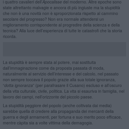
i quattro cavalieri dell’
Apocalisse
del moderno. Altre epoche sono
state altrettanto malvagie e ancora di più ingiuste ma la stupidità
che non è una novità non è sproporzionata rispetto al cammino
secolare del progresso? Non era normale attendersi un
miglioramento corrispondente al progredire della scienza e della
tecnica? Alla luce dell’esperienza di tutte le catastrofi che la storia
ricorda.
La stupidità è sempre stata al potere, mai sostituita
dall’immaginazione come da proposta passata di moda,
naturalmente al servizio dell’interesse e del calcolo, nel passato
non sempre toccava il popolo grazie alla sua totale ignoranza,
“
dotta ignoranza
” (per parafrasare il Cusano) escluso e all’oscuro
della vita culturale, civile, politica. La vita si esauriva in famiglia, nel
lavoro dei campi, nell’orizzonte del piccolo paese.
La stupidità peggiore del popolo (anche coltivata dai media)
sarebbe quella di credere alla propaganda dei mercanti della
guerra e degli armamenti, per fortuna e suo merito poco efficace,
mentre càpita sia a volte vittima della demagogia.