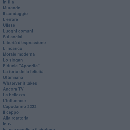
In fila
Mutande
Il sondaggio
L'errore
Ulisse
Luoghi comuni
Sui social
Libertà d'espressione
L'incarico
Morale moderna
Lo slogan
Fiducia "Apocrifa"
La torta della felicità
Ottimismo
Whatever it takes
Ancora TV
La bellezza
L’Influencer
​Capodanno 2222
Il ceppo
Alla rotatoria
In tv
Io, mia moglie e il virologo