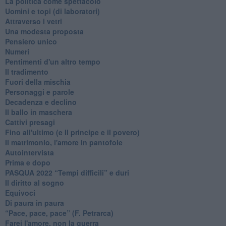
La politica come spettacolo
Uomini e topi (di laboratori)
Attraverso i vetri
Una modesta proposta
Pensiero unico
Numeri
Pentimenti d'un altro tempo
Il tradimento
Fuori della mischia
Personaggi e parole
Decadenza e declino
Il ballo in maschera
Cattivi presagi
Fino all'ultimo (e Il principe e il povero)
Il matrimonio, l'amore in pantofole
Autointervista
Prima e dopo
​PASQUA 2022 “Tempi difficili” e duri
Il diritto al sogno
Equivoci
Di paura in paura
​“Pace, pace, pace” (F. Petrarca)
Farei l'amore, non la guerra