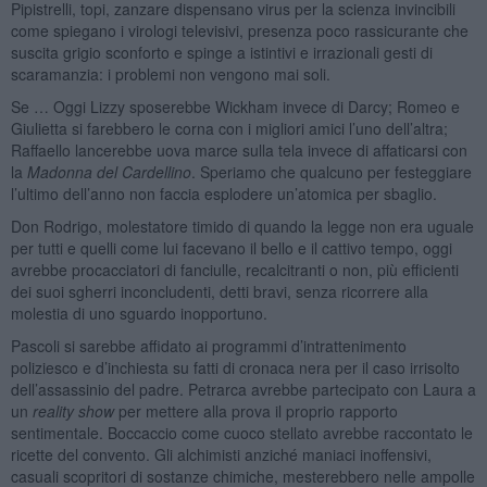
Pipistrelli, topi, zanzare dispensano virus per la scienza invincibili
come spiegano i virologi televisivi, presenza poco rassicurante che
suscita grigio sconforto e spinge a istintivi e irrazionali gesti di
scaramanzia: i problemi non vengono mai soli.
Se … Oggi Lizzy sposerebbe Wickham invece di Darcy; Romeo e
Giulietta si farebbero le corna con i migliori amici l’uno dell’altra;
Raffaello lancerebbe uova marce sulla tela invece di affaticarsi con
la
Madonna del Cardellino
. Speriamo che qualcuno per festeggiare
l’ultimo dell’anno non faccia esplodere un’atomica per sbaglio.
Don Rodrigo, molestatore timido di quando la legge non era uguale
per tutti e quelli come lui facevano il bello e il cattivo tempo, oggi
avrebbe procacciatori di fanciulle, recalcitranti o non, più efficienti
dei suoi sgherri inconcludenti, detti bravi, senza ricorrere alla
molestia di uno sguardo inopportuno.
Pascoli si sarebbe affidato ai programmi d’intrattenimento
poliziesco e d’inchiesta su fatti di cronaca nera per il caso irrisolto
dell’assassinio del padre. Petrarca avrebbe partecipato con Laura a
un
reality show
per mettere alla prova il proprio rapporto
sentimentale. Boccaccio come cuoco stellato avrebbe raccontato le
ricette del convento. Gli alchimisti anziché maniaci inoffensivi,
casuali scopritori di sostanze chimiche, mesterebbero nelle ampolle