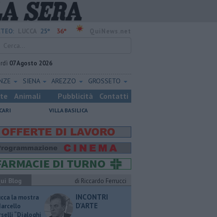
25°
36°
TEO:
LUCCA
QuiNews.net
rdì
07 Agosto 2026
ENZE
SIENA
AREZZO
GROSSETO
ste
Animali
Pubblicità
Contatti
CARI
VILLA BASILICA
ui Blog
di Riccardo Ferrucci
INCONTRI
ucca la mostra
D'ARTE
Marcello
selli “Dialoghi