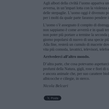
Agli albori della civiltà l’uomo appariva un
avversa, in un’impari lotta con la violenza del
delle sterpaglie. L’uomo oggi è divenuto p
per i molti da quale parte faranno pendere il
L’uomo s’è assegnato il compito di distrugge
non sappiamo è come avverrà e in quali tem
non poter più portare a termine la seconda 
giorno popolarsi di nuovo di una specie pi
Alla fine, resterà un cumulo di macerie dov
vita più comoda, lavatrici, televisori, telefoni
Arrivederci all’altro mondo.
D’altra parte, che cosa potevamo aspettarc
profumi della Natura, gigli, rose e fiori di 
e ancora animale che, per suo carattere biol
albicocche e ciliegie, in sterco.
Nicola Belcari