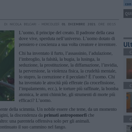
con 
QUI
DI NICOLA BELCARI - MERCOLEDÌ
01 DICEMBRE 2021
ORE 00:15
L’uomo, il principe del creato. Il padrone della casa
dove vive, sperduta nell’universo. L’uomo dotato di
Ult
pensiero e coscienza a sua volta creatore e inventore.
C
Chi ha inventato il furto, l’assassinio, l’adulazione,
l’imbroglio, la falsità, la bugia, la lusinga, la
seduzione, la prostituzione, la diffamazione, l’invidia,
la perversione, la violenza fisica, la crudeltà mentale,
lo stupro, la corruzione e il peculato? È l’uomo. Chi
ha inventato le atrocità più efferate (la crocefissione,
C
l’impalamento, ecc.), le torture più raffinate, la bomba
atomica, le armi chimiche, gli strumenti di morte più
efficaci? L’uomo.
endente della scimmia. Un nobile essere che teme, da un momento
origini, la discendenza da
primati antropomorfi
che
C
tro: una parentela offensiva solo per gli animali.
continuato il suo cammino nel fango.