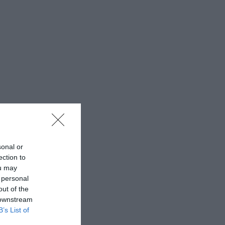
sonal or
ection to
ou may
 personal
out of the
 downstream
B’s List of