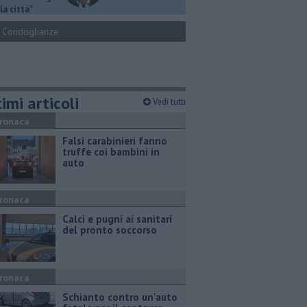
la città"
Condoglianze
imi articoli
Vedi tutti
ronaca
Falsi carabinieri fanno
truffe coi bambini in
auto
ronaca
Calci e pugni ai sanitari
del pronto soccorso
ronaca
Schianto contro un'auto