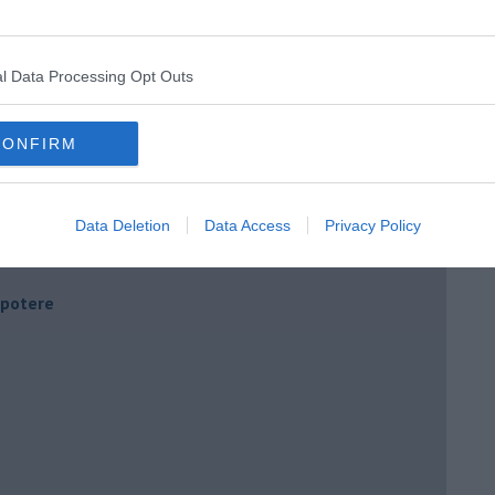
l Data Processing Opt Outs
CONFIRM
Data Deletion
Data Access
Privacy Policy
i potere