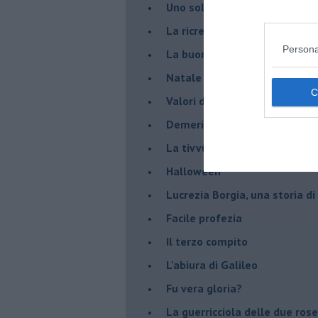
Uno solo al comando?
La ricreazione è finita
Persona
La buona notizia
Natale con l'elmetto
Valori dubbi miti fasulli
Demeritocrazia
La tivvù pallonara
Halloween
​Lucrezia Borgia, una storia d
Facile profezia
Il terzo compito
L'abiura di Galileo
Fu vera gloria?
La guerricciola delle due rose