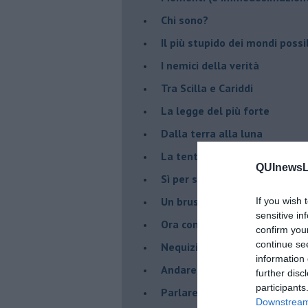
Chi sono?
Il più stupido dei mondi possib
I nemici della verità
Tra Scilla e Cariddi
La legge del più forte
Dalla terra alla luna
La tentazione
QUInewsLu
​Sì per sempre? O no al mom
Un brusco risveglio
If you wish 
sensitive in
Ora come allora
confirm you
continue se
Nequizia
information 
Andare oltre lo specchio
further disc
participants
Parlare con la televisione
Downstream 