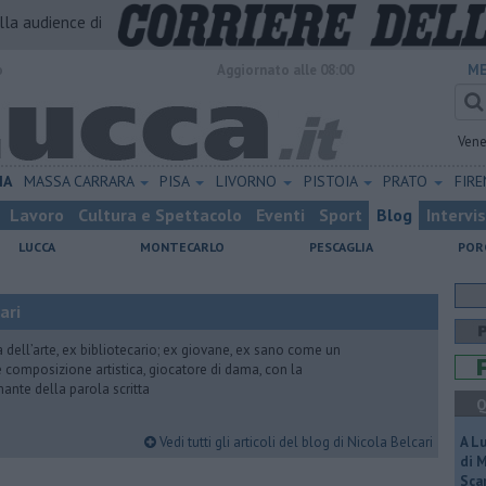
alla audience di
o
Aggiornato alle 08:00
ME
Vene
IA
MASSA CARRARA
PISA
LIVORNO
PISTOIA
PRATO
FIR
Lavoro
Cultura e Spettacolo
Eventi
Sport
Blog
Intervi
LUCCA
MONTECARLO
PESCAGLIA
POR
ari
ria dell’arte, ex bibliotecario; ex giovane, ex sano come un
 e composizione artistica, giocatore di dama, con la
mante della parola scritta
Q
Vedi tutti gli articoli del blog di Nicola Belcari
A L
di 
Scar