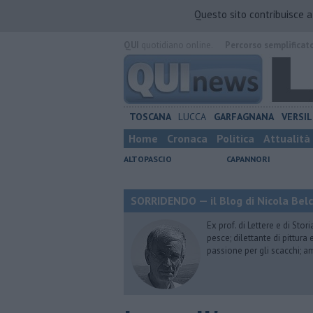
Questo sito contribuisce 
QUI
quotidiano online.
Percorso semplificat
TOSCANA
LUCCA
GARFAGNANA
VERSIL
Home
Cronaca
Politica
Attualità
ALTOPASCIO
CAPANNORI
SORRIDENDO — il Blog di Nicola Belc
Ex prof. di Lettere e di Sto
pesce; dilettante di pittura
passione per gli scacchi; a