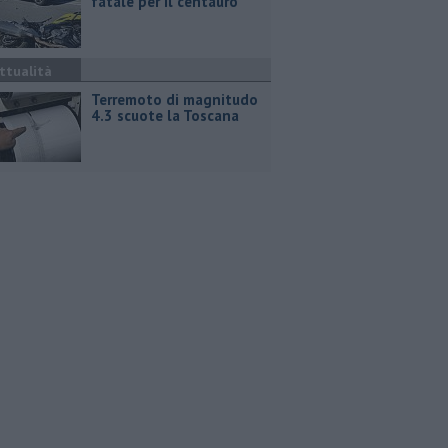
fatale per il centauro
ttualità
Terremoto di magnitudo
4.3 scuote la Toscana