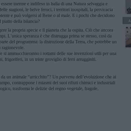
 essere inerme e indifeso in balìa di una Natura selvaggia e
le stagioni, le belve feroci, i territori inospitali, la pervicacia
otente e può volgersi al Bene o al male. E i pochi che decidono
A
 piatto della bilancia?
re la propria specie e il pianeta che la ospita. Ciò che ancora
pi. L’unica speranza è che distrugga prima se stesso, così da
parte del programma: la distruzione della Terra, che potrebbe un
ù ragionevole.
e si ammucchieranno i rottami delle sue invenzioni utili per una
, frigoriferi, in un triste groviglio di ferri arrugginiti.
i da un animale “arricchito”? Un
parvenu
dell’evoluzione che ai
campo, contrappone i miasmi dei suoi rifiuti chimici e industriali
ogico, trasforma le delizie del regno vegetale, fragole,