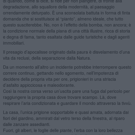
di quando, come si dice, si ride per non piangere, di fronte alla
degradazione, allo squallore della modernità, al paesaggio
orrendamente deturpato. È una sconsolata battuta in forma di finta
domanda che si sostituisce al “pianto”, almeno ideale, che tutto
questo susciterebbe. No, non è l’effetto della bomba, non ancora; è
la condizione normale della piana di una città illustre, ricca di storia
e degna di fama, tanto esaltata dalle guide turistiche e dagli agenti
immobiliari.
Il presagio d’apocalisse originato dalla paura è disvelamento d’una
vita da reclusi, della separazione dalla Natura.
Da un momento all’altro un incidente potrebbe interrompere questo
correre continuo, gettando nello sgomento, nell’impotenza di
decidere della propria vita per ore, prigionieri in una striscia
d’asfalto appiccicosa e maleodorante.
Così la nostra corsa verso un’uscita pare una fuga dal pericolo per
raggiungere la propria casa dove trovare scampo. Là, dove
respirare l’aria condizionata e guardare il mondo attraverso la tivvù.
La casa, l’unica prigione sopportabile e quasi amata, adornata dai
fiori del giardino, ammirati dal vetro terso della finestra, al riparo
dalle zanzare assedianti.
Fuori, gli alberi, le foglie delle piante, l’erba con la loro bellezza