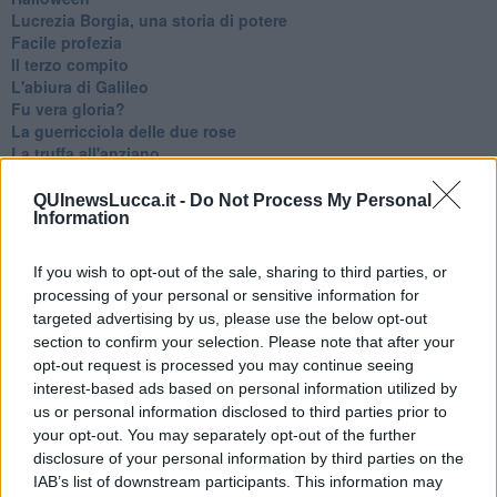
​Lucrezia Borgia, una storia di potere
Facile profezia
Il terzo compito
L'abiura di Galileo
Fu vera gloria?
La guerricciola delle due rose
La truffa all'anziano
Alla fermata dell'autobus
La repressione sessuale per sentito dire
QUInewsLucca.it -
Do Not Process My Personal
Information
Diseducazione televisiva e inerzia della politica
Foto storica
Esequie solenni
If you wish to opt-out of the sale, sharing to third parties, or
Nostalgia del sangue blu
processing of your personal or sensitive information for
Teste calde
targeted advertising by us, please use the below opt-out
Non avere e non essere
section to confirm your selection. Please note that after your
Armiamoci e... avviatevi
opt-out request is processed you may continue seeing
Da Capodanno a Carnevale
interest-based ads based on personal information utilized by
Schizzi di fango
us or personal information disclosed to third parties prior to
Sor-riso amaro
your opt-out. You may separately opt-out of the further
Fine anno al ristorante
disclosure of your personal information by third parties on the
La festa di Capodanno
IAB’s list of downstream participants. This information may
Natale 2024