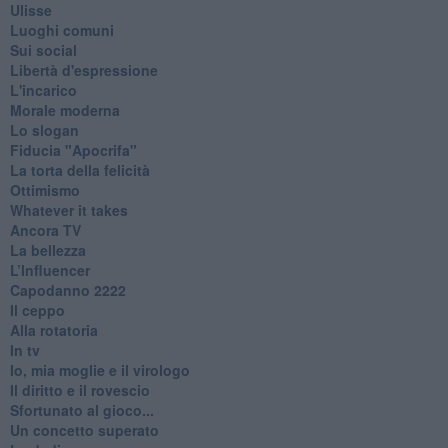
Ulisse
Luoghi comuni
Sui social
Libertà d'espressione
L'incarico
Morale moderna
Lo slogan
Fiducia "Apocrifa"
La torta della felicità
Ottimismo
Whatever it takes
Ancora TV
La bellezza
L’Influencer
​Capodanno 2222
Il ceppo
Alla rotatoria
In tv
Io, mia moglie e il virologo
Il diritto e il rovescio
Sfortunato al gioco...
Un concetto superato