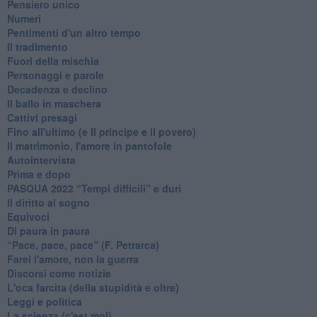
Pensiero unico
Numeri
Pentimenti d'un altro tempo
Il tradimento
Fuori della mischia
Personaggi e parole
Decadenza e declino
Il ballo in maschera
Cattivi presagi
Fino all'ultimo (e Il principe e il povero)
Il matrimonio, l'amore in pantofole
Autointervista
Prima e dopo
​PASQUA 2022 “Tempi difficili” e duri
Il diritto al sogno
Equivoci
Di paura in paura
​“Pace, pace, pace” (F. Petrarca)
Farei l'amore, non la guerra
Discorsi come notizie
L'oca farcita (della stupidità e oltre)
Leggi e politica
La scienza (c'est moi)