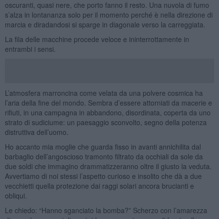
oscuranti, quasi nere, che porto fanno il resto. Una nuvola di fumo
s’alza in lontananza solo per il momento perché è nella direzione di
marcia e diradandosi si sparge in diagonale verso la carreggiata.
La fila delle macchine procede veloce e ininterrottamente in
entrambi i sensi.
L’atmosfera marroncina come velata da una polvere cosmica ha
l’aria della fine del mondo. Sembra d’essere attorniati da macerie e
rifiuti, in una campagna in abbandono, disordinata, coperta da uno
strato di sudiciume: un paesaggio sconvolto, segno della potenza
distruttiva dell’uomo.
Ho accanto mia moglie che guarda fisso in avanti annichilita dal
barbaglio dell’angoscioso tramonto filtrato da occhiali da sole da
due soldi che immagino drammatizzeranno oltre il giusto la veduta.
Avvertiamo di noi stessi l’aspetto curioso e insolito che dà a due
vecchietti quella protezione dai raggi solari ancora brucianti e
obliqui.
Le chiedo: “Hanno sganciato la bomba?” Scherzo con l’amarezza