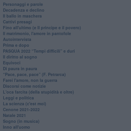
Personaggi e parole
Decadenza e declino
Il ballo in maschera
Cattivi presagi
Fino all'ultimo (e Il principe e il povero)
Il matrimonio, l'amore in pantofole
Autointervista
Prima e dopo
​PASQUA 2022 “Tempi difficili” e duri
Il diritto al sogno
Equivoci
Di paura in paura
​“Pace, pace, pace” (F. Petrarca)
Farei l'amore, non la guerra
Discorsi come notizie
L'oca farcita (della stupidità e oltre)
Leggi e politica
La scienza (c'est moi)
Cenone 2021-2022
Natale 2021
Sogno (in musica)
Inno all'uomo