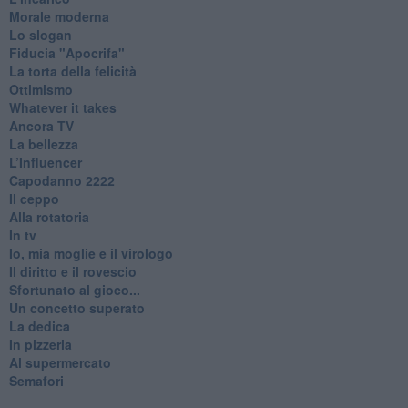
Morale moderna
Lo slogan
Fiducia "Apocrifa"
La torta della felicità
Ottimismo
Whatever it takes
Ancora TV
La bellezza
L’Influencer
​Capodanno 2222
Il ceppo
Alla rotatoria
In tv
Io, mia moglie e il virologo
Il diritto e il rovescio
Sfortunato al gioco...
Un concetto superato
La dedica
In pizzeria
Al supermercato
Semafori