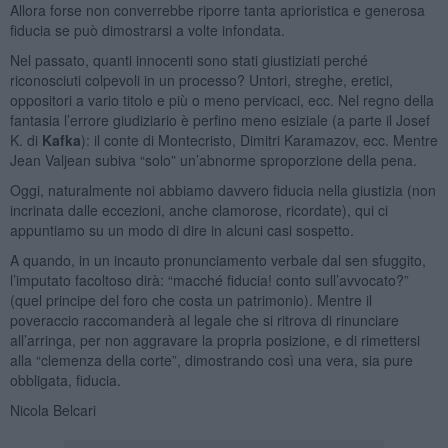
Allora forse non converrebbe riporre tanta aprioristica e generosa
fiducia se può dimostrarsi a volte infondata.
Nel passato, quanti innocenti sono stati giustiziati perché
riconosciuti colpevoli in un processo? Untori, streghe, eretici,
oppositori a vario titolo e più o meno pervicaci, ecc. Nel regno della
fantasia l’errore giudiziario è perfino meno esiziale (a parte il Josef
K. di
Kafka
): il conte di Montecristo, Dimitri Karamazov, ecc. Mentre
Jean Valjean subiva “solo” un’abnorme sproporzione della pena.
Oggi, naturalmente noi abbiamo davvero fiducia nella giustizia (non
incrinata dalle eccezioni, anche clamorose, ricordate), qui ci
appuntiamo su un modo di dire in alcuni casi sospetto.
A quando, in un incauto pronunciamento verbale dal sen sfuggito,
l’imputato facoltoso dirà: “macché fiducia! conto sull’avvocato?”
(quel principe del foro che costa un patrimonio). Mentre il
poveraccio raccomanderà al legale che si ritrova di rinunciare
all’arringa, per non aggravare la propria posizione, e di rimettersi
alla “clemenza della corte”, dimostrando così una vera, sia pure
obbligata, fiducia.
Nicola Belcari