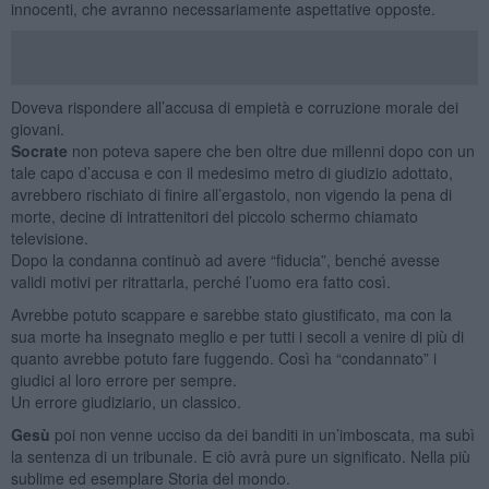
innocenti, che avranno necessariamente aspettative opposte.
Doveva rispondere all’accusa di empietà e corruzione morale dei
giovani.
Socrate
non poteva sapere che ben oltre due millenni dopo con un
tale capo d’accusa e con il medesimo metro di giudizio adottato,
avrebbero rischiato di finire all’ergastolo, non vigendo la pena di
morte, decine di intrattenitori del piccolo schermo chiamato
televisione.
Dopo la condanna continuò ad avere “fiducia”, benché avesse
validi motivi per ritrattarla, perché l’uomo era fatto così.
Avrebbe potuto scappare e sarebbe stato giustificato, ma con la
sua morte ha insegnato meglio e per tutti i secoli a venire di più di
quanto avrebbe potuto fare fuggendo. Così ha “condannato” i
giudici al loro errore per sempre.
Un errore giudiziario, un classico.
Gesù
poi non venne ucciso da dei banditi in un’imboscata, ma subì
la sentenza di un tribunale. E ciò avrà pure un significato. Nella più
sublime ed esemplare Storia del mondo.