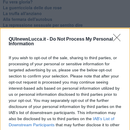
Fu vera gloria?
La guerricciola delle due rose
La truffa all'anziano
Alla fermata dell'autobus
La repressione sessuale per sentito dire
Diseducazione televisiva e inerzia della politica
Foto storica
QUInewsLucca.it -
Do Not Process My Personal
Esequie solenni
Information
Nostalgia del sangue blu
Teste calde
If you wish to opt-out of the sale, sharing to third parties, or
Non avere e non essere
processing of your personal or sensitive information for
Armiamoci e... avviatevi
targeted advertising by us, please use the below opt-out
Da Capodanno a Carnevale
section to confirm your selection. Please note that after your
Schizzi di fango
opt-out request is processed you may continue seeing
Sor-riso amaro
interest-based ads based on personal information utilized by
Fine anno al ristorante
La festa di Capodanno
us or personal information disclosed to third parties prior to
Natale 2024
your opt-out. You may separately opt-out of the further
Re e regnanti
disclosure of your personal information by third parties on the
A noi interessa il dito non la luna
IAB’s list of downstream participants. This information may
Come rubare allo stato e vivere felici
also be disclosed by us to third parties on the
IAB’s List of
Una performance
Downstream Participants
that may further disclose it to other
Il compagno