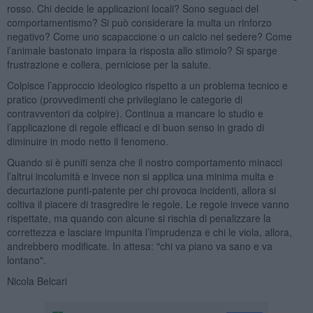
rosso. Chi decide le applicazioni locali? Sono seguaci del
comportamentismo? Si può considerare la multa un rinforzo
negativo? Come uno scapaccione o un calcio nel sedere? Come
l’animale bastonato impara la risposta allo stimolo? Si sparge
frustrazione e collera, perniciose per la salute.
Colpisce l’approccio ideologico rispetto a un problema tecnico e
pratico (provvedimenti che privilegiano le categorie di
contravventori da colpire). Continua a mancare lo studio e
l’applicazione di regole efficaci e di buon senso in grado di
diminuire in modo netto il fenomeno.
Quando si è puniti senza che il nostro comportamento minacci
l’altrui incolumità e invece non si applica una minima multa e
decurtazione punti-patente per chi provoca incidenti, allora si
coltiva il piacere di trasgredire le regole. Le regole invece vanno
rispettate, ma quando con alcune si rischia di penalizzare la
correttezza e lasciare impunita l’imprudenza e chi le viola, allora,
andrebbero modificate. In attesa: "chi va piano va sano e va
lontano".
Nicola Belcari