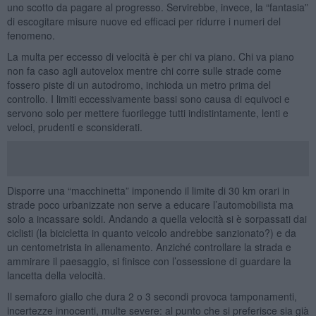
uno scotto da pagare al progresso. Servirebbe, invece, la “fantasia”
di escogitare misure nuove ed efficaci per ridurre i numeri del
fenomeno.
La multa per eccesso di velocità è per chi va piano. Chi va piano
non fa caso agli autovelox mentre chi corre sulle strade come
fossero piste di un autodromo, inchioda un metro prima del
controllo. I limiti eccessivamente bassi sono causa di equivoci e
servono solo per mettere fuorilegge tutti indistintamente, lenti e
veloci, prudenti e sconsiderati.
Disporre una “macchinetta” imponendo il limite di 30 km orari in
strade poco urbanizzate non serve a educare l’automobilista ma
solo a incassare soldi. Andando a quella velocità si è sorpassati dai
ciclisti (la bicicletta in quanto veicolo andrebbe sanzionato?) e da
un centometrista in allenamento. Anziché controllare la strada e
ammirare il paesaggio, si finisce con l’ossessione di guardare la
lancetta della velocità.
Il semaforo giallo che dura 2 o 3 secondi provoca tamponamenti,
incertezze innocenti, multe severe: al punto che si preferisce sia già