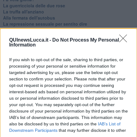
La guerricciola delle due rose
La truffa all'anziano
Alla fermata dell'autobus
La repressione sessuale per sentito dire
Diseducazione televisiva e inerzia della politica
Foto storica
QUInewsLucca.it -
Do Not Process My Personal
Esequie solenni
Information
Nostalgia del sangue blu
Teste calde
If you wish to opt-out of the sale, sharing to third parties, or
Non avere e non essere
processing of your personal or sensitive information for
Armiamoci e... avviatevi
Da Capodanno a Carnevale
targeted advertising by us, please use the below opt-out
Schizzi di fango
section to confirm your selection. Please note that after your
Sor-riso amaro
opt-out request is processed you may continue seeing
Fine anno al ristorante
interest-based ads based on personal information utilized by
La festa di Capodanno
us or personal information disclosed to third parties prior to
Natale 2024
your opt-out. You may separately opt-out of the further
Re e regnanti
disclosure of your personal information by third parties on the
A noi interessa il dito non la luna
IAB’s list of downstream participants. This information may
Come rubare allo stato e vivere felici
also be disclosed by us to third parties on the
IAB’s List of
Una performance
Downstream Participants
that may further disclose it to other
Il compagno
third parties.