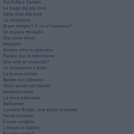
Tra Scilla e Cariddi
La legge del più forte
Dalla terra alla luna
La tentazione
​Sì per sempre? O no al momento?
Un brusco risveglio
Ora come allora
Nequizia
Andare oltre lo specchio
Parlare con la televisione
Uno solo al comando?
La ricreazione è finita
La buona notizia
Natale con l'elmetto
Valori dubbi miti fasulli
Demeritocrazia
La tivvù pallonara
Halloween
​Lucrezia Borgia, una storia di potere
Facile profezia
Il terzo compito
L'abiura di Galileo
Fu vera gloria?