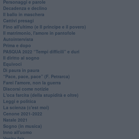
Personaggi e parole
Decadenza e declino
Il ballo in maschera
Cattivi presagi
Fino all'ultimo (e Il principe e il povero)
Il matrimonio, l'amore in pantofole
Autointervista
Prima e dopo
​PASQUA 2022 “Tempi difficili” e duri
Il diritto al sogno
Equivoci
Di paura in paura
​“Pace, pace, pace” (F. Petrarca)
Farei l'amore, non la guerra
Discorsi come notizie
L'oca farcita (della stupidità e oltre)
Leggi e politica
La scienza (c'est moi)
Cenone 2021-2022
Natale 2021
Sogno (in musica)
Inno all'uomo
Vanity fair