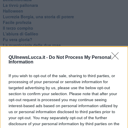
La tivvù pallonara
Halloween
​Lucrezia Borgia, una storia di potere
Facile profezia
Il terzo compito
L'abiura di Galileo
Fu vera gloria?
La guerricciola delle due rose
La truffa all'anziano
Alla fermata dell'autobus
QUInewsLucca.it -
Do Not Process My Personal
Information
La repressione sessuale per sentito dire
Diseducazione televisiva e inerzia della politica
Foto storica
If you wish to opt-out of the sale, sharing to third parties, or
Esequie solenni
processing of your personal or sensitive information for
Nostalgia del sangue blu
targeted advertising by us, please use the below opt-out
Teste calde
section to confirm your selection. Please note that after your
Non avere e non essere
opt-out request is processed you may continue seeing
Armiamoci e... avviatevi
interest-based ads based on personal information utilized by
Da Capodanno a Carnevale
us or personal information disclosed to third parties prior to
Schizzi di fango
your opt-out. You may separately opt-out of the further
Sor-riso amaro
disclosure of your personal information by third parties on the
Fine anno al ristorante