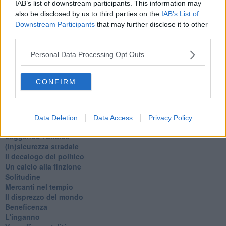
IAB’s list of downstream participants. This information may
La festa di Capodanno
also be disclosed by us to third parties on the
IAB’s List of
Natale 2024
Downstream Participants
that may further disclose it to other
Re e regnanti
A noi interessa il dito non la luna
third parties.
Come rubare allo stato e vivere felici
Una performance
Personal Data Processing Opt Outs
Il compagno
​Io (allo specchio)
CONFIRM
Tramonto
Passato, presente, futuro
La virtù del non fare
Il giorno dei saldi
Data Deletion
Data Access
Privacy Policy
L'ultimo post
Leggendo l'Eneide
​(In)sicurezza stradale
Il decalogo del politico
Un calcio alla finzione
Solitudine
Mercanti nel tempio
Il disprezzo del mondo
Beneficenza
L'inganno