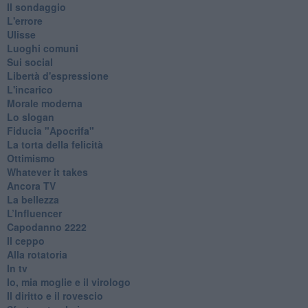
Il sondaggio
L'errore
Ulisse
Luoghi comuni
Sui social
Libertà d'espressione
L'incarico
Morale moderna
Lo slogan
Fiducia "Apocrifa"
La torta della felicità
Ottimismo
Whatever it takes
Ancora TV
La bellezza
L’Influencer
​Capodanno 2222
Il ceppo
Alla rotatoria
In tv
Io, mia moglie e il virologo
Il diritto e il rovescio