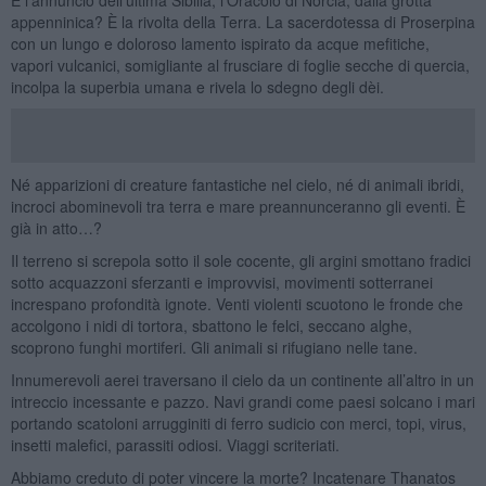
appenninica? È la rivolta della Terra. La sacerdotessa di Proserpina
con un lungo e doloroso lamento ispirato da acque mefitiche,
vapori vulcanici, somigliante al frusciare di foglie secche di quercia,
incolpa la superbia umana e rivela lo sdegno degli dèi.
Né apparizioni di creature fantastiche nel cielo, né di animali ibridi,
incroci abominevoli tra terra e mare preannunceranno gli eventi. È
già in atto…?
Il terreno si screpola sotto il sole cocente, gli argini smottano fradici
sotto acquazzoni sferzanti e improvvisi, movimenti sotterranei
increspano profondità ignote. Venti violenti scuotono le fronde che
accolgono i nidi di tortora, sbattono le felci, seccano alghe,
scoprono funghi mortiferi. Gli animali si rifugiano nelle tane.
Innumerevoli aerei traversano il cielo da un continente all’altro in un
intreccio incessante e pazzo. Navi grandi come paesi solcano i mari
portando scatoloni arrugginiti di ferro sudicio con merci, topi, virus,
insetti malefici, parassiti odiosi. Viaggi scriteriati.
Abbiamo creduto di poter vincere la morte? Incatenare Thanatos