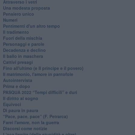
Attraverso i vetri
Una modesta proposta
Pensiero unico
Numeri
Pentimenti d'un altro tempo
Il tradimento
Fuori della mischia
Personaggi e parole
Decadenza e declino
Il ballo in maschera
Cattivi presagi
Fino all'ultimo (e Il principe e il povero)
Il matrimonio, l'amore in pantofole
Autointervista
Prima e dopo
​PASQUA 2022 “Tempi difficili” e duri
Il diritto al sogno
Equivoci
Di paura in paura
​“Pace, pace, pace” (F. Petrarca)
Farei l'amore, non la guerra
Discorsi come notizie
L'oca farcita (della stupidità e oltre)