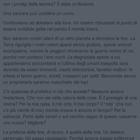
con i prodigi della tecnica? È stata un’illusione.
Una zanzara può uccidere un uomo.
Continuiamo ad abbaiare alla luna. Un essere minuscolo al punto di
essere invisibile getta nel panico il mondo intero.
Non saranno mostri alieni di un altro pianeta a decretare la fine. La
Terra rigurgita i nostri veleni sparsi senza giudizio, specie animali
scompaiono, mentre le peggiori vinceranno la guerra contro di noi,
perché non contano i loro morti. La disgraziata specie a cui
apparteniamo soccomberà e l’ultimo degli umani insepolto sarà
divorato da esseri immondi, insetti obbrobriosi, famelici roditori. In
attesa si fanno guerre, eccidi, massacri per soldi. Banconote senza
un proprietario saranno rosicchiate dai topi.
C’è qualcosa di profetico in ciò che accade? Nessuna arcana
rivelazione. Che non sia nella natura delle cose. È il presagio di una
rovina? Per la mia casa, il mio orto, il mio corpo? Il “mio” (ma non
c’è più niente di mio) mondo invece è ancora in tempo? Per la
salvezza. Potrà dalle ceneri o sul vecchio ceppo di questo nascerne
uno nuovo? Migliore?
La profezia della fine, di sicuro, è quella della mia. Un destino
personale. Un passo necessario. Perché ancora troppo sofferenze