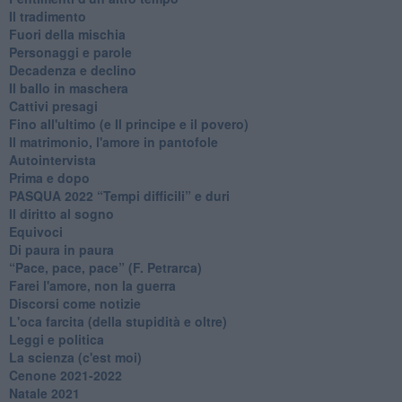
Il tradimento
Fuori della mischia
Personaggi e parole
Decadenza e declino
Il ballo in maschera
Cattivi presagi
Fino all'ultimo (e Il principe e il povero)
Il matrimonio, l'amore in pantofole
Autointervista
Prima e dopo
​PASQUA 2022 “Tempi difficili” e duri
Il diritto al sogno
Equivoci
Di paura in paura
​“Pace, pace, pace” (F. Petrarca)
Farei l'amore, non la guerra
Discorsi come notizie
L'oca farcita (della stupidità e oltre)
Leggi e politica
La scienza (c'est moi)
Cenone 2021-2022
Natale 2021