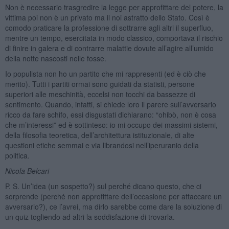
Non è necessario trasgredire la legge per approfittare del potere, la
vittima poi non è un privato ma il noi astratto dello Stato. Così è
comodo praticare la professione di sottrarre agli altri il superfluo,
mentre un tempo, esercitata in modo classico, comportava il rischio
di finire in galera e di contrarre malattie dovute all’agire all’umido
della notte nascosti nelle fosse.
Io populista non ho un partito che mi rappresenti (ed è ciò che
merito). Tutti i partiti ormai sono guidati da statisti, persone
superiori alle meschinità, eccelsi non tocchi da bassezze di
sentimento. Quando, infatti, si chiede loro il parere sull’avversario
ricco da fare schifo, essi disgustati dichiarano: “ohibò, non è cosa
che m’interessi” ed è sottinteso: io mi occupo dei massimi sistemi,
della filosofia teoretica, dell’architettura istituzionale, di alte
questioni etiche semmai e via librandosi nell’iperuranio della
politica.
Nicola Belcari
P. S. Un’idea (un sospetto?) sul perché dicano questo, che ci
sorprende (perché non approfittare dell’occasione per attaccare un
avversario?), ce l’avrei, ma dirlo sarebbe come dare la soluzione di
un quiz togliendo ad altri la soddisfazione di trovarla.