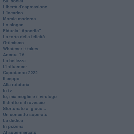
Sui social
Libertà d'espressione
L'incarico
Morale moderna
Lo slogan
Fiducia "Apocrifa"
La torta della felicità
Ottimismo
Whatever it takes
Ancora TV
La bellezza
L’Influencer
​Capodanno 2222
Il ceppo
Alla rotatoria
In tv
Io, mia moglie e il virologo
Il diritto e il rovescio
Sfortunato al gioco...
Un concetto superato
La dedica
In pizzeria
Al supermercato