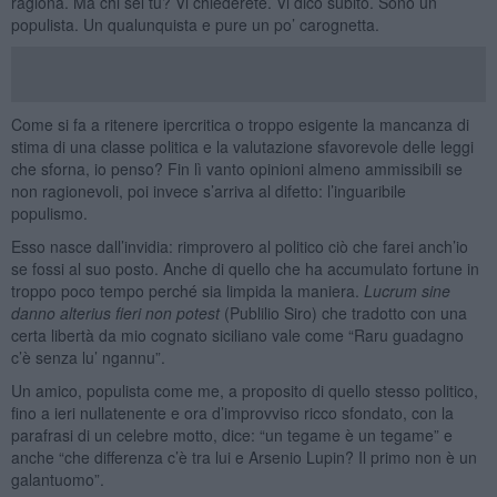
ragiona. Ma chi sei tu? Vi chiederete. Vi dico subito. Sono un
populista. Un qualunquista e pure un po’ carognetta.
Come si fa a ritenere ipercritica o troppo esigente la mancanza di
stima di una classe politica e la valutazione sfavorevole delle leggi
che sforna, io penso? Fin lì vanto opinioni almeno ammissibili se
non ragionevoli, poi invece s’arriva al difetto: l’inguaribile
populismo.
Esso nasce dall’invidia: rimprovero al politico ciò che farei anch’io
se fossi al suo posto. Anche di quello che ha accumulato fortune in
troppo poco tempo perché sia limpida la maniera.
Lucrum sine
danno alterius fieri non potest
(Publilio Siro) che tradotto con una
certa libertà da mio cognato siciliano vale come “Raru guadagno
c’è senza lu’ ngannu”.
Un amico, populista come me, a proposito di quello stesso politico,
fino a ieri nullatenente e ora d’improvviso ricco sfondato, con la
parafrasi di un celebre motto, dice: “un tegame è un tegame” e
anche “che differenza c’è tra lui e Arsenio Lupin? Il primo non è un
galantuomo”.