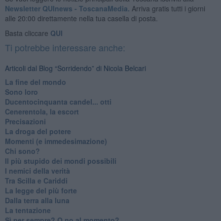
Newsletter QUInews - ToscanaMedia.
Arriva gratis tutti i giorni
alle 20:00 direttamente nella tua casella di posta.
Basta cliccare
QUI
Ti potrebbe interessare anche:
Articoli dal Blog “Sorridendo” di Nicola Belcari
La fine del mondo
Sono loro
Ducentocinquanta candel... otti
Cenerentola, la escort
Precisazioni
La droga del potere
Momenti (e immedesimazione)
Chi sono?
Il più stupido dei mondi possibili
I nemici della verità
Tra Scilla e Cariddi
La legge del più forte
Dalla terra alla luna
La tentazione
​Sì per sempre? O no al momento?