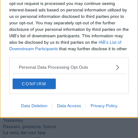
Diseducazione televisiva e inerzia della politica
opt-out request is processed you may continue seeing
Foto storica
interest-based ads based on personal information utilized by
Esequie solenni
us or personal information disclosed to third parties prior to
Nostalgia del sangue blu
your opt-out. You may separately opt-out of the further
Teste calde
disclosure of your personal information by third parties on the
Non avere e non essere
IAB’s list of downstream participants. This information may
Armiamoci e... avviatevi
also be disclosed by us to third parties on the
IAB’s List of
Da Capodanno a Carnevale
Downstream Participants
that may further disclose it to other
Schizzi di fango
third parties.
Sor-riso amaro
Fine anno al ristorante
Personal Data Processing Opt Outs
La festa di Capodanno
Natale 2024
Re e regnanti
CONFIRM
A noi interessa il dito non la luna
Come rubare allo stato e vivere felici
Una performance
Data Deletion
Data Access
Privacy Policy
Il compagno
​Io (allo specchio)
Tramonto
Passato, presente, futuro
La virtù del non fare