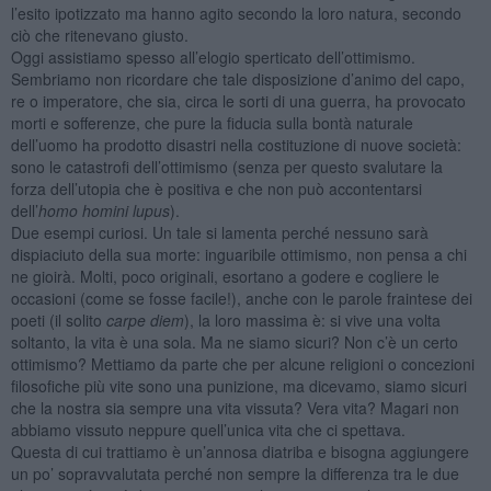
l’esito ipotizzato ma hanno agito secondo la loro natura, secondo
ciò che ritenevano giusto.
Oggi assistiamo spesso all’elogio sperticato dell’ottimismo.
Sembriamo non ricordare che tale disposizione d’animo del capo,
re o imperatore, che sia, circa le sorti di una guerra, ha provocato
morti e sofferenze, che pure la fiducia sulla bontà naturale
dell’uomo ha prodotto disastri nella costituzione di nuove società:
sono le catastrofi dell’ottimismo (senza per questo svalutare la
forza dell’utopia che è positiva e che non può accontentarsi
dell’
homo homini lupus
).
Due esempi curiosi. Un tale si lamenta perché nessuno sarà
dispiaciuto della sua morte: inguaribile ottimismo, non pensa a chi
ne gioirà. Molti, poco originali, esortano a godere e cogliere le
occasioni (come se fosse facile!), anche con le parole fraintese dei
poeti (il solito
carpe diem
), la loro massima è: si vive una volta
soltanto, la vita è una sola. Ma ne siamo sicuri? Non c’è un certo
ottimismo? Mettiamo da parte che per alcune religioni o concezioni
filosofiche più vite sono una punizione, ma dicevamo, siamo sicuri
che la nostra sia sempre una vita vissuta? Vera vita? Magari non
abbiamo vissuto neppure quell’unica vita che ci spettava.
Questa di cui trattiamo è un’annosa diatriba e bisogna aggiungere
un po’ sopravvalutata perché non sempre la differenza tra le due