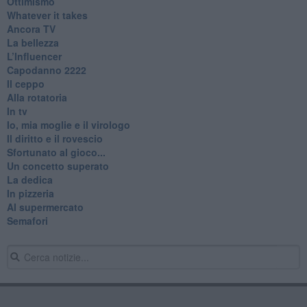
Ottimismo
Whatever it takes
Ancora TV
La bellezza
L’Influencer
​Capodanno 2222
Il ceppo
Alla rotatoria
In tv
Io, mia moglie e il virologo
Il diritto e il rovescio
Sfortunato al gioco...
Un concetto superato
La dedica
In pizzeria
Al supermercato
Semafori