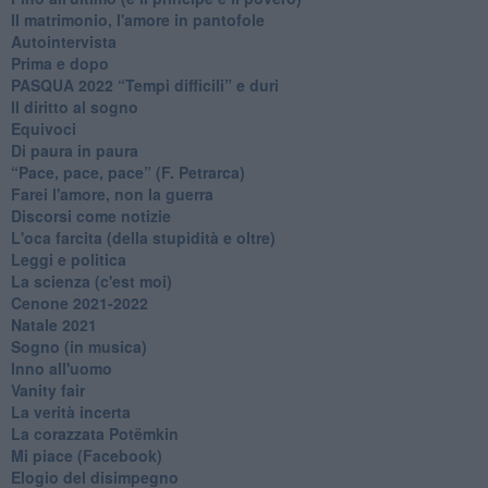
Il matrimonio, l'amore in pantofole
Autointervista
Prima e dopo
​PASQUA 2022 “Tempi difficili” e duri
Il diritto al sogno
Equivoci
Di paura in paura
​“Pace, pace, pace” (F. Petrarca)
Farei l'amore, non la guerra
Discorsi come notizie
L'oca farcita (della stupidità e oltre)
Leggi e politica
La scienza (c'est moi)
Cenone 2021-2022
Natale 2021
Sogno (in musica)
Inno all'uomo
Vanity fair
La verità incerta
La corazzata Potëmkin
Mi piace (Facebook)
Elogio del disimpegno