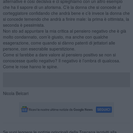
alternative è così decisiva e ci spieghiamo con un altro esempio
che ha il sapore di un aforisma. C’è la donna che si concede al
corteggiatore confidando che andrà bene e c’è invece la donna che
si concede temendo che andrà a finire male: la prima è ottimista, la
seconda è pessimista.
Non sto ad appuntare la mia critica al pensiero negativo che è già
molto condannato, com’è giusto, ma anche con qualche
esagerazione, come quando si dànno patenti di jettatori alle
persone, con esecrabile superstizione.
Come si farebbe a dare valore al pensiero positivo se non si
conoscesse quello negativo? Il negativo è l’ombra di qualcosa.
Come le rose hanno le spine.
Nicola Belcari
Se vuoi leggere le notizie principali della Toscana iscriviti alla