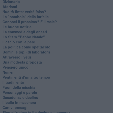
Dizionario
Aforismi
Nudità finta: verità falsa?
La "parabola" della farfalla
Conosci il prossimo? E il male?
Le buone notizie
La commedia degli onesti
Lo Stato "Babbo Natale"
Il cacio con le pere
La politica come spettacolo
Uomini e topi (di laboratori)
Attraverso i vetri
Una modesta proposta
Pensiero unico
Numeri
Pentimenti d'un altro tempo
Il tradimento
Fuori della mischia
Personaggi e parole
Decadenza e declino
Il ballo in maschera
Cattivi presagi
Fino all'ultimo (e Il principe e il povero)