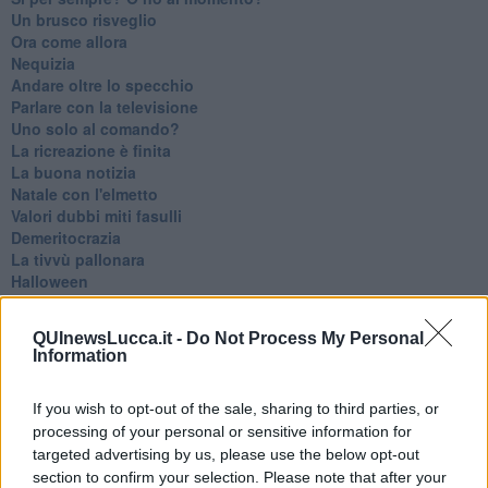
Un brusco risveglio
Ora come allora
Nequizia
Andare oltre lo specchio
Parlare con la televisione
Uno solo al comando?
La ricreazione è finita
La buona notizia
Natale con l'elmetto
Valori dubbi miti fasulli
Demeritocrazia
La tivvù pallonara
Halloween
​Lucrezia Borgia, una storia di potere
Facile profezia
QUInewsLucca.it -
Do Not Process My Personal
Il terzo compito
Information
L'abiura di Galileo
Fu vera gloria?
If you wish to opt-out of the sale, sharing to third parties, or
La guerricciola delle due rose
processing of your personal or sensitive information for
La truffa all'anziano
Alla fermata dell'autobus
targeted advertising by us, please use the below opt-out
La repressione sessuale per sentito dire
section to confirm your selection. Please note that after your