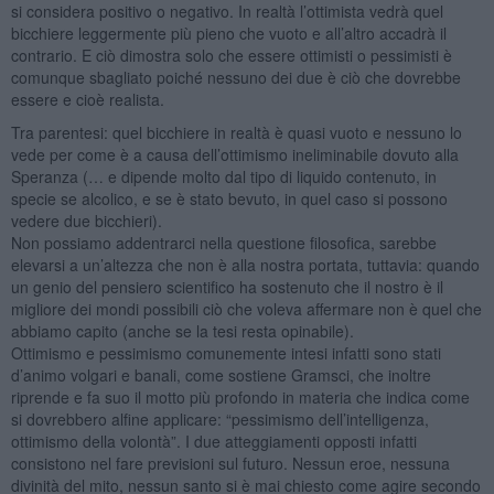
si considera positivo o negativo. In realtà l’ottimista vedrà quel
bicchiere leggermente più pieno che vuoto e all’altro accadrà il
contrario. E ciò dimostra solo che essere ottimisti o pessimisti è
comunque sbagliato poiché nessuno dei due è ciò che dovrebbe
essere e cioè realista.
Tra parentesi: quel bicchiere in realtà è quasi vuoto e nessuno lo
vede per come è a causa dell’ottimismo ineliminabile dovuto alla
Speranza (… e dipende molto dal tipo di liquido contenuto, in
specie se alcolico, e se è stato bevuto, in quel caso si possono
vedere due bicchieri).
Non possiamo addentrarci nella questione filosofica, sarebbe
elevarsi a un’altezza che non è alla nostra portata, tuttavia: quando
un genio del pensiero scientifico ha sostenuto che il nostro è il
migliore dei mondi possibili ciò che voleva affermare non è quel che
abbiamo capito (anche se la tesi resta opinabile).
Ottimismo e pessimismo comunemente intesi infatti sono stati
d’animo volgari e banali, come sostiene Gramsci, che inoltre
riprende e fa suo il motto più profondo in materia che indica come
si dovrebbero alfine applicare: “pessimismo dell’intelligenza,
ottimismo della volontà”. I due atteggiamenti opposti infatti
consistono nel fare previsioni sul futuro. Nessun eroe, nessuna
divinità del mito, nessun santo si è mai chiesto come agire secondo