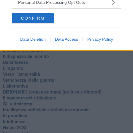
La virtù del non fare
Personal Data Processing Opt Outs
Il giorno dei saldi
L'ultimo post
CONFIRM
Leggendo l'Eneide
​(In)sicurezza stradale
Il decalogo del politico
Un calcio alla finzione
Data Deletion
Data Access
Privacy Policy
Solitudine
Mercanti nel tempio
Il disprezzo del mondo
Beneficenza
L'inganno
Verso l'immortalità
Stanchezza (della guerra)
L'alternativa
​DIZIONARIO (ottava puntata) (politica e dintorni)
Il tramonto delle ideologie
Gli ultimi tempi
Intelligenza artificiale e deficienza naturale
Io populista
Ininfluenza
Natale 2023