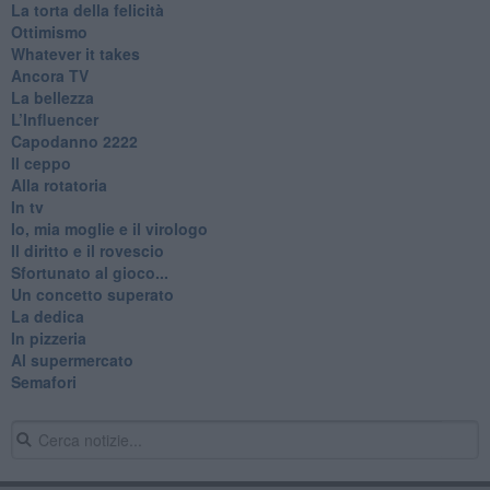
La torta della felicità
Ottimismo
Whatever it takes
Ancora TV
La bellezza
L’Influencer
​Capodanno 2222
Il ceppo
Alla rotatoria
In tv
Io, mia moglie e il virologo
Il diritto e il rovescio
Sfortunato al gioco...
Un concetto superato
La dedica
In pizzeria
Al supermercato
Semafori