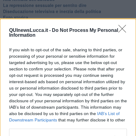
La repressione sessuale per sentito dire
Diseducazione televisiva e inerzia della politica
Foto storica
Esequie solenni
Nostalgia del sangue blu
QUInewsLucca.it -
Do Not Process My Personal
Teste calde
Information
Non avere e non essere
Armiamoci e... avviatevi
If you wish to opt-out of the sale, sharing to third parties, or
Da Capodanno a Carnevale
processing of your personal or sensitive information for
Schizzi di fango
targeted advertising by us, please use the below opt-out
Sor-riso amaro
section to confirm your selection. Please note that after your
Fine anno al ristorante
opt-out request is processed you may continue seeing
La festa di Capodanno
interest-based ads based on personal information utilized by
Natale 2024
us or personal information disclosed to third parties prior to
Re e regnanti
your opt-out. You may separately opt-out of the further
A noi interessa il dito non la luna
disclosure of your personal information by third parties on the
Come rubare allo stato e vivere felici
IAB’s list of downstream participants. This information may
Una performance
also be disclosed by us to third parties on the
IAB’s List of
Il compagno
​Io (allo specchio)
Downstream Participants
that may further disclose it to other
Tramonto
third parties.
Passato, presente, futuro