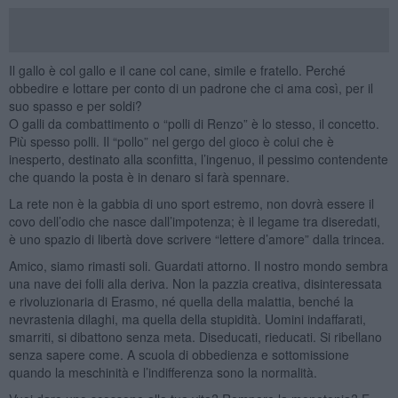
Il gallo è col gallo e il cane col cane, simile e fratello. Perché
obbedire e lottare per conto di un padrone che ci ama così, per il
suo spasso e per soldi?
O galli da combattimento o “polli di Renzo” è lo stesso, il concetto.
Più spesso polli. Il “pollo” nel gergo del gioco è colui che è
inesperto, destinato alla sconfitta, l’ingenuo, il pessimo contendente
che quando la posta è in denaro si farà spennare.
La rete non è la gabbia di uno sport estremo, non dovrà essere il
covo dell’odio che nasce dall’impotenza; è il legame tra diseredati,
è uno spazio di libertà dove scrivere “lettere d’amore” dalla trincea.
Amico, siamo rimasti soli. Guardati attorno. Il nostro mondo sembra
una nave dei folli alla deriva. Non la pazzia creativa, disinteressata
e rivoluzionaria di Erasmo, né quella della malattia, benché la
nevrastenia dilaghi, ma quella della stupidità. Uomini indaffarati,
smarriti, si dibattono senza meta. Diseducati, rieducati. Si ribellano
senza sapere come. A scuola di obbedienza e sottomissione
quando la meschinità e l’indifferenza sono la normalità.