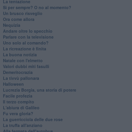
La tentazione
​Sì per sempre? O no al momento?
Un brusco risveglio
Ora come allora
Nequizia
Andare oltre lo specchio
Parlare con la televisione
Uno solo al comando?
La ricreazione è finita
La buona notizia
Natale con l'elmetto
Valori dubbi miti fasulli
Demeritocrazia
La tivvù pallonara
Halloween
​Lucrezia Borgia, una storia di potere
Facile profezia
Il terzo compito
L'abiura di Galileo
Fu vera gloria?
La guerricciola delle due rose
La truffa all'anziano
Alla fermata dell'autobus