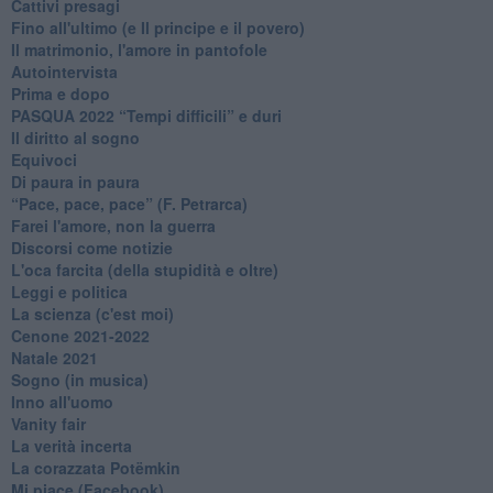
Cattivi presagi
Fino all'ultimo (e Il principe e il povero)
Il matrimonio, l'amore in pantofole
Autointervista
Prima e dopo
​PASQUA 2022 “Tempi difficili” e duri
Il diritto al sogno
Equivoci
Di paura in paura
​“Pace, pace, pace” (F. Petrarca)
Farei l'amore, non la guerra
Discorsi come notizie
L'oca farcita (della stupidità e oltre)
Leggi e politica
La scienza (c'est moi)
Cenone 2021-2022
Natale 2021
Sogno (in musica)
Inno all'uomo
Vanity fair
La verità incerta
La corazzata Potëmkin
Mi piace (Facebook)