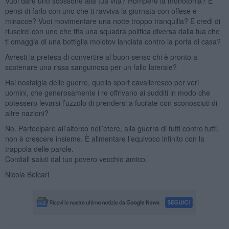
Vuoi dare uno scossone alla tua vita? Rompere la monotonia? E
pensi di farlo con uno che ti ravviva la giornata con offese e
minacce? Vuoi movimentare una notte troppo tranquilla? E credi di
riuscirci con uno che tifa una squadra politica diversa dalla tua che
ti omaggia di una bottiglia molotov lanciata contro la porta di casa?
Avresti la pretesa di convertire al buon senso chi è pronto a
scatenare una rissa sanguinosa per un fallo laterale?
Hai nostalgia delle guerre, quello sport cavalleresco per veri
uomini, che generosamente i re offrivano ai sudditi in modo che
potessero levarsi l’uzzolo di prendersi a fucilate con sconosciuti di
altre nazioni?
No. Partecipare all’alterco nell’etere, alla guerra di tutti contro tutti,
non è crescere insieme. È alimentare l’equivoco infinito con la
trappola delle parole.
Cordiali saluti dal tuo povero vecchio amico.
Nicola Belcari