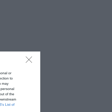
sonal or
ection to
ou may
 personal
out of the
 downstream
B’s List of