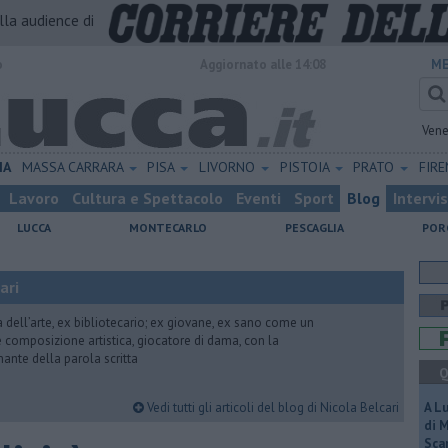
alla audience di
o
Aggiornato alle 14:08
ME
Vene
IA
MASSA CARRARA
PISA
LIVORNO
PISTOIA
PRATO
FIR
Lavoro
Cultura e Spettacolo
Eventi
Sport
Blog
Intervi
LUCCA
MONTECARLO
PESCAGLIA
POR
ari
ria dell’arte, ex bibliotecario; ex giovane, ex sano come un
 e composizione artistica, giocatore di dama, con la
mante della parola scritta
Q
Vedi tutti gli articoli del blog di Nicola Belcari
A L
di 
Scar