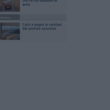
truffe coi bambini in
auto
ronaca
Calci e pugni ai sanitari
del pronto soccorso