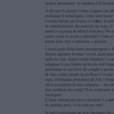
pratica pienamente: la bandiera è il tricolor
A chi non fa piacere venire a sapere che add
esclamare il fantozziano: come siete buoni v
l’essere menati per il naso. La
vita
è in per
in considerazione che persa la vita non c’è 
manca e si pensa di offrirci
brioches
? Per r
essere come il cavolo a merenda? Come se in
buona lena: non si misurano a grammi.
I nuovi padri della Patria (buontemponi o f
Hanno aspettato fossimo vecchi, purtropp
tardi che mai. Siamo tornati bambini? Ci me
stringono il cucchiaino sul tavolo dall’im
preferiamo lo zucchero di vaniglia o quell
di vino, come cantato da Al Bano? Ci sarà u
coda. Dobbiamo prenotarci all’ASL? Prende
chi si accontenta di una comparsa… ma mica
pure prelibate leccornie? Non crederanno di 
Sardegna?
È forse arrivato un nuovo direttore? La
tor
da spartirla però, ce ne sarà per tutti?
Se poi ci troveremo un pelo speriamo che si