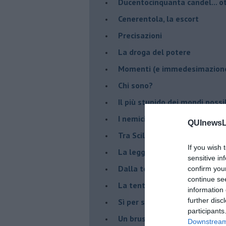
Ducentocinquanta candel... ot
Cenerentola, la escort
Precisazioni
La droga del potere
Momenti (e immedesimazion
Chi sono?
Il più stupido dei mondi possib
I nemici della verità
QUInewsLu
Tra Scilla e Cariddi
If you wish 
La legge del più forte
sensitive in
Dalla terra alla luna
confirm you
continue se
La tentazione
information 
further disc
​Sì per sempre? O no al mom
participants
Un brusco risveglio
Downstream 