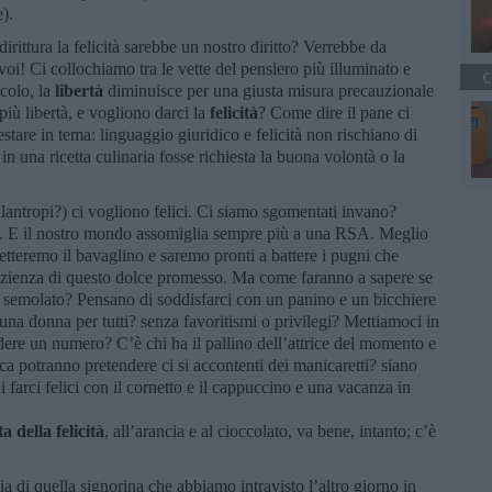
e).
irittura la felicità sarebbe un nostro diritto? Verrebbe da
oi! Ci collochiamo tra le vette del pensiero più illuminato e
C
icolo, la
libertà
diminuisce per una giusta misura precauzionale
più libertà, e vogliono darci la
felicità
? Come dire il pane ci
estare in tema: linguaggio giuridico e felicità non rischiano di
 una ricetta culinaria fosse richiesta la buona volontà o la
ilantropi?) ci vogliono felici. Ci siamo sgomentati invano?
o. E il nostro mondo assomiglia sempre più a una RSA. Meglio
tteremo il bavaglino e saremo pronti a battere i pugni che
pazienza di questo dolce promesso. Ma come faranno a sapere se
o semolato? Pensano di soddisfarci con un panino e un bicchiere
na donna per tutti? senza favoritismi o privilegi? Mettiamoci in
re un numero? C’è chi ha il pallino dell’attrice del momento e
 potranno pretendere ci si accontenti dei manicaretti? siano
farci felici con il cornetto e il cappuccino e una vacanza in
ta della felicità
, all’arancia e al cioccolato, va bene, intanto; c’è
a di quella signorina che abbiamo intravisto l’altro giorno in