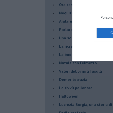
Ora come allora
Nequizia
Persona
Andare oltre lo specchio
Parlare con la televisione
Uno solo al comando?
La ricreazione è finita
La buona notizia
Natale con l'elmetto
Valori dubbi miti fasulli
Demeritocrazia
La tivvù pallonara
Halloween
​Lucrezia Borgia, una storia d
Facile profezia