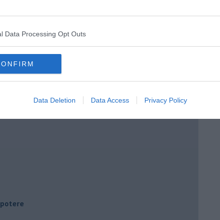
l Data Processing Opt Outs
CONFIRM
Data Deletion
Data Access
Privacy Policy
i potere