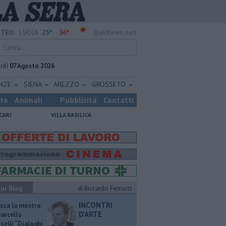
25°
36°
TEO:
LUCCA
QuiNews.net
rdì
07 Agosto 2026
ENZE
SIENA
AREZZO
GROSSETO
ste
Animali
Pubblicità
Contatti
CARI
VILLA BASILICA
ui Blog
di Riccardo Ferrucci
INCONTRI
ucca la mostra
D'ARTE
Marcello
selli “Dialoghi