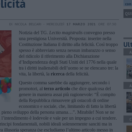
licità
con 
QUI
DI NICOLA BELCARI - MERCOLEDÌ
17 MARZO 2021
ORE 07:30
Notizia del TG.
Lectio magistralis
convegno presso
una prestigiosa Università. Proposta: inserire nella
Ult
Costituzione Italiana il diritto alla felicità. Così troppo
spesso è abbreviato senza nessun imbarazzo o senso
A
del ridicolo il riferimento alla Dichiarazione
d’Indipendenza degli Stati Uniti del 1776 nella quale
tra i diritti inalienabili dell’uomo se ne elencano tre: la
vita, la libertà, la
ricerca
della felicità.
Questo comma sarebbe da aggiungere, secondo i
A
promotori, al
terzo articolo
che dice qualcosa del
genere in maniera assai più ragionevole: “È compito
della Repubblica rimuovere gli ostacoli di ordine
economico e sociale, che, limitando di fatto la libertà
 il pieno sviluppo della persona umana…”. Mirabile! Non se ne
ma l’intendimento è lodevole e vale per un impegno a cui tendere.
C
rincipi fondamentali, nobili ideali solennemente sanciti ma in
ra illusoria speranza (se escludiamo l’ultimo articolo messo in