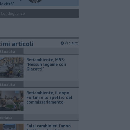
la città"
Condoglianze
imi articoli
Vedi tutti
ttualità
Retiambiente, M5S:
"Nessun legame con
Giacetti"
ttualità
Retiambiente, il dopo
Fortini e lo spettro del
commissariamento
ronaca
Falsi carabinieri fanno