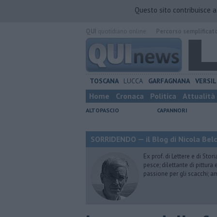
Questo sito contribuisce 
QUI
quotidiano online.
Percorso semplificat
TOSCANA
LUCCA
GARFAGNANA
VERSIL
Home
Cronaca
Politica
Attualità
ALTOPASCIO
CAPANNORI
SORRIDENDO — il Blog di Nicola Belc
Ex prof. di Lettere e di Sto
pesce; dilettante di pittura
passione per gli scacchi; a