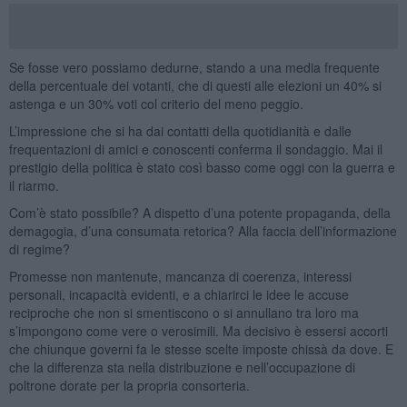
Se fosse vero possiamo dedurne, stando a una media frequente
della percentuale dei votanti, che di questi alle elezioni un 40% si
astenga e un 30% voti col criterio del meno peggio.
L’impressione che si ha dai contatti della quotidianità e dalle
frequentazioni di amici e conoscenti conferma il sondaggio. Mai il
prestigio della politica è stato così basso come oggi con la guerra e
il riarmo.
Com’è stato possibile? A dispetto d’una potente propaganda, della
demagogia, d’una consumata retorica? Alla faccia dell’informazione
di regime?
Promesse non mantenute, mancanza di coerenza, interessi
personali, incapacità evidenti, e a chiarirci le idee le accuse
reciproche che non si smentiscono o si annullano tra loro ma
s’impongono come vere o verosimili. Ma decisivo è essersi accorti
che chiunque governi fa le stesse scelte imposte chissà da dove. E
che la differenza sta nella distribuzione e nell’occupazione di
poltrone dorate per la propria consorteria.