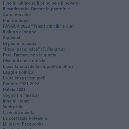
Fino all'ultimo (e Il principe e il povero)
Il matrimonio, l'amore in pantofole
Autointervista
Prima e dopo
​PASQUA 2022 “Tempi difficili” e duri
Il diritto al sogno
Equivoci
Di paura in paura
​“Pace, pace, pace” (F. Petrarca)
Farei l'amore, non la guerra
Discorsi come notizie
L'oca farcita (della stupidità e oltre)
Leggi e politica
La scienza (c'est moi)
Cenone 2021-2022
Natale 2021
Sogno (in musica)
Inno all'uomo
Vanity fair
La verità incerta
La corazzata Potëmkin
Mi piace (Facebook)