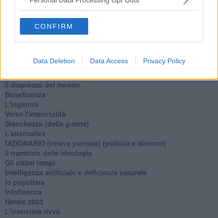
Personal Data Processing Opt Outs
Il giorno dei saldi
L'ultimo post
Leggendo l'Eneide
CONFIRM
​(In)sicurezza stradale
Il decalogo del politico
Un calcio alla finzione
Data Deletion
Data Access
Privacy Policy
Solitudine
Mercanti nel tempio
Il disprezzo del mondo
Beneficenza
L'inganno
Verso l'immortalità
Stanchezza (della guerra)
L'alternativa
​DIZIONARIO (ottava puntata) (politica e dintorni)
Il tramonto delle ideologie
Gli ultimi tempi
Intelligenza artificiale e deficienza naturale
Io populista
Ininfluenza
Natale 2023
L'intervista tivvù