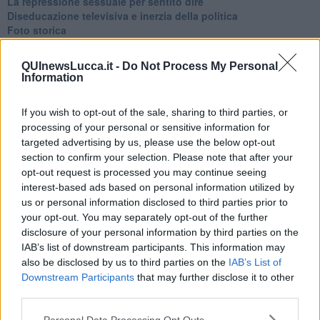
La repressione sessuale per sentito dire
Diseducazione televisiva e inerzia della politica
Foto storica
Esequie solenni
Nostalgia del sangue blu
QUInewsLucca.it -
Do Not Process My Personal
Teste calde
Information
Non avere e non essere
Armiamoci e... avviatevi
If you wish to opt-out of the sale, sharing to third parties, or
Da Capodanno a Carnevale
processing of your personal or sensitive information for
Schizzi di fango
targeted advertising by us, please use the below opt-out
Sor-riso amaro
section to confirm your selection. Please note that after your
Fine anno al ristorante
La festa di Capodanno
opt-out request is processed you may continue seeing
Natale 2024
interest-based ads based on personal information utilized by
Re e regnanti
us or personal information disclosed to third parties prior to
A noi interessa il dito non la luna
your opt-out. You may separately opt-out of the further
Come rubare allo stato e vivere felici
disclosure of your personal information by third parties on the
Una performance
IAB’s list of downstream participants. This information may
Il compagno
also be disclosed by us to third parties on the
IAB’s List of
​Io (allo specchio)
Downstream Participants
that may further disclose it to other
Tramonto
third parties.
Passato, presente, futuro
La virtù del non fare