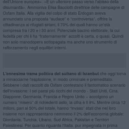
dell'Unione europea». «È un ulteriore passo verso l'abisso della
disumanità». Ammoniva Elisa Bacciotti direttrice delle campagne di
Oxfam Italia. Alla vigilia del colpo di stato Erdogan aveva
annunciato una proposta “audace” e “controversa”, offrire la
cittadinanza ai rifugiati siriani, il 70% dei quali hanno un'età
compresa tra i 20 e i 30 anni. Potenziale bacino elettorale, la cui
fedeltà per chi li ha “fraternamente” accolti è certa, o quasi. Quindi
non solo manodopera sottopagata ma anche uno strumento di
rafforzamento negli equilibri interni.
L'ennesima trama politica del sultano di Istanbul
che oggi torna
a minacciarne l'esplosione, in modo criminale e premeditato.
Sebbene i dati raccolti da Oxfam contestano il fantomatico scenario
dell'invasione: I sei paesi più ricchi del mondo - Stati Uniti, Cina,
Giappone, Germania, Francia e Regno Unito – accolgono un
numero “misero” di richiedenti asilo, la cifra è il 9%. Mentre circa 12
milioni, pari al 50% del totale, hanno “invaso” stati che nel loro
insieme non rappresentano nemmeno il 2% dell'economia globale:
Giordania, Turchia, Libano, Sud Africa, Pakistan e Territori
Palestinesi. Per quanto riguarda l'Italia, pur impegnata in prima