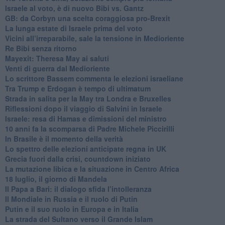
Israele al voto, è di nuovo Bibi vs. Gantz
GB: da Corbyn una scelta coraggiosa pro-Brexit
La lunga estate di Israele prima del voto
Vicini all’irreparabile, sale la tensione in Medioriente
Re Bibi senza ritorno
Mayexit: Theresa May ai saluti
Venti di guerra dal Medioriente
Lo scrittore Bassem commenta le elezioni israeliane
Tra Trump e Erdogan è tempo di ultimatum
Strada in salita per la May tra Londra e Bruxelles
Riflessioni dopo il viaggio di Salvini in Israele
Israele: resa di Hamas e dimissioni del ministro
10 anni fa la scomparsa di Padre Michele Piccirilli
In Brasile è il momento della verità
Lo spettro delle elezioni anticipate regna in UK
Grecia fuori dalla crisi, countdown iniziato
La mutazione libica e la situazione in Centro Africa
18 luglio, il giorno di Mandela
Il Papa a Bari: il dialogo sfida l’intolleranza
Il Mondiale in Russia e il ruolo di Putin
Putin e il suo ruolo in Europa e in Italia
La strada del Sultano verso il Grande Islam