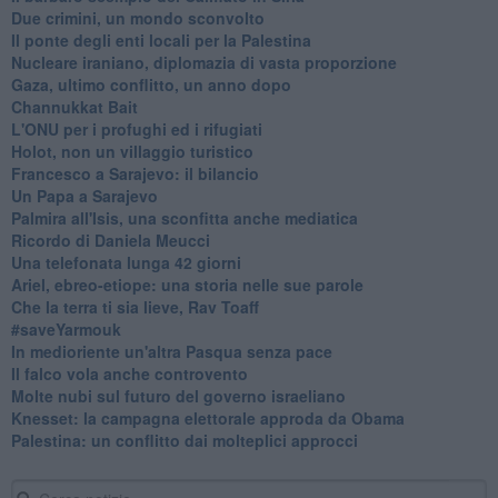
Due crimini, un mondo sconvolto
Il ponte degli enti locali per la Palestina
Nucleare iraniano, diplomazia di vasta proporzione
Gaza, ultimo conflitto, un anno dopo
Channukkat Bait
L'ONU per i profughi ed i rifugiati
Holot, non un villaggio turistico
Francesco a Sarajevo: il bilancio
Un Papa a Sarajevo
Palmira all'Isis, una sconfitta anche mediatica
Ricordo di Daniela Meucci
​Una telefonata lunga 42 giorni
​Ariel, ebreo-etiope: una storia nelle sue parole
Che la terra ti sia lieve, Rav Toaff
​#saveYarmouk
​In medioriente un'altra Pasqua senza pace
​Il falco vola anche controvento
Molte nubi sul futuro del governo israeliano
Knesset: la campagna elettorale approda da Obama
Palestina: un conflitto dai molteplici approcci