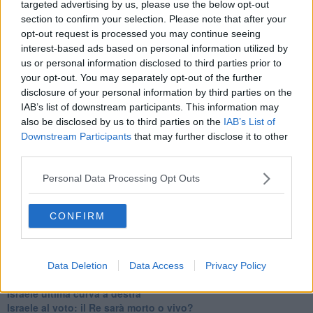
targeted advertising by us, please use the below opt-out
Erdogan continua a sfidare l'Occidente
section to confirm your selection. Please note that after your
Libano, collasso economico e guerra civile
opt-out request is processed you may continue seeing
Johnson, da Trump a Biden alla Brexit
interest-based ads based on personal information utilized by
L'AUKUS e il Quad
us or personal information disclosed to third parties prior to
Biden, primo presidente USA non in guerra
your opt-out. You may separately opt-out of the further
Papa Bergoglio vedrà Viktor Orbán
disclosure of your personal information by third parties on the
Bennet, un giorno in attesa di Biden
IAB’s list of downstream participants. This information may
Il ritorno dei talebani
also be disclosed by us to third parties on the
IAB’s List of
​La lenta agonia del Libano
Downstream Participants
that may further disclose it to other
Sudafrica, è allarme alimentare
third parties.
Usa di nuovo al centro della geopolitica internazionale
L’appuntamento di Israele con il cambiamento
Personal Data Processing Opt Outs
La farsa delle elezioni in Siria
In Medioriente non ci sono favole, solo realtà
Biden chiama ma Netanyahu non risponde
CONFIRM
Niente di nuovo in Medioriente
La forza di Boris Johnson
Biden nuovo alleato armeno contro la Turchia
Mar Mediterraneo cimitero silente
Data Deletion
Data Access
Privacy Policy
Richiami neo ottomani, la Francia guarda sospetta
Israele ultima curva a destra
Israele al voto: il Re sarà morto o vivo?