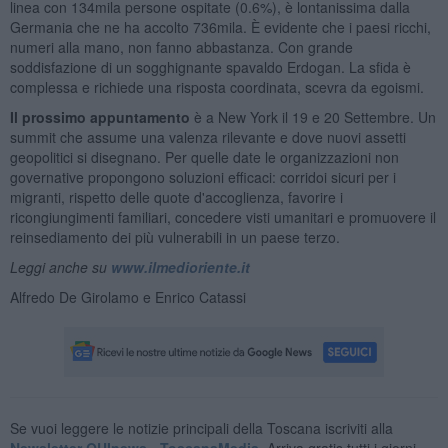
linea con 134mila persone ospitate (0.6%), è lontanissima dalla
Germania che ne ha accolto 736mila. È evidente che i paesi ricchi,
numeri alla mano, non fanno abbastanza. Con grande
soddisfazione di un sogghignante spavaldo Erdogan. La sfida è
complessa e richiede una risposta coordinata, scevra da egoismi.
Il prossimo appuntamento
è a New York il 19 e 20 Settembre. Un
summit che assume una valenza rilevante e dove nuovi assetti
geopolitici si disegnano. Per quelle date le organizzazioni non
governative propongono soluzioni efficaci: corridoi sicuri per i
migranti, rispetto delle quote d'accoglienza, favorire i
ricongiungimenti familiari, concedere visti umanitari e promuovere il
reinsediamento dei più vulnerabili in un paese terzo.
Leggi anche su
www.ilmedioriente.it
Alfredo De Girolamo e Enrico Catassi
Se vuoi leggere le notizie principali della Toscana iscriviti alla
Newsletter QUInews - ToscanaMedia.
Arriva gratis tutti i giorni