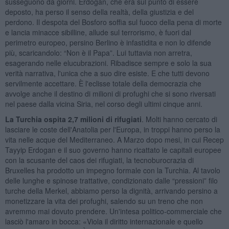
susseguono da giorni. Erdogan, che era sul punto di essere
deposto, ha perso il senso della realtà, della giustizia e del
perdono. Il despota del Bosforo soffia sul fuoco della pena di morte
e lancia minacce sibilline, allude sul terrorismo, è fuori dal
perimetro europeo, persino Berlino è infastidita e non lo difende
più, scaricandolo: “Non è il Papa”. Lui tuttavia non arretra,
esagerando nelle elucubrazioni. Ribadisce sempre e solo la sua
verità narrativa, l'unica che a suo dire esiste. E che tutti devono
servilmente accettare. È l'eclisse totale della democrazia che
avvolge anche il destino di milioni di profughi che si sono riversati
nel paese dalla vicina Siria, nel corso degli ultimi cinque anni.
La Turchia ospita 2,7 milioni di rifugiati
. Molti hanno cercato di
lasciare le coste dell'Anatolia per l'Europa, in troppi hanno perso la
vita nelle acque del Mediterraneo. A Marzo dopo mesi, in cui Recep
Tayyip Erdogan e il suo governo hanno ricattato le capitali europee
con la scusante del caos dei rifugiati, la tecnoburocrazia di
Bruxelles ha prodotto un impegno formale con la Turchia. Al tavolo
delle lunghe e spinose trattative, condizionato dalle “pressioni” filo
turche della Merkel, abbiamo perso la dignità, arrivando persino a
monetizzare la vita dei profughi, salendo su un treno che non
avremmo mai dovuto prendere. Un'intesa politico-commerciale che
lasciò l'amaro in bocca: «Viola il diritto internazionale e quello