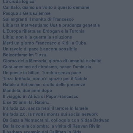
La cruda logica
Califfato, diamo un volto a questo demone
Pasqua a Gerusalemme
Sui migranti il monito di Francesco
Libia tra interventismo Usa e prudenza generale
L'Europa rifletta su Erdogan e la Turchia
Libia: non è la guerra la soluzione
Metti un giorno Francesco e Kirill a Cuba
Un tavolo di pace è ancora possibile
Boicottiamo Im Tirtzu
Giorno della Memoria, giorno di umanità e civiltà
Cristianesimo ed ebraismo, nasce l'amicizia
Un paese in bilico, Turchia senza pace
Terza Intifada, non c'è spazio per il Natale
Natale a Betlemme: crollo delle presenze
Mandela, due anni dopo
Il viaggio in Africa di Papa Francesco
E se 20 anni fa, Rabin...
Intifada 2.0: senza freni il terrore in Israele
Intifada 2.0: la rivolta monta sui social network
Da Gaza a Montecatini: colloquio con Nidaa Badwan
Dal falco alla colomba: la visita di Reuven Rivlin
Il barbaro scempio del Califfato in Siria