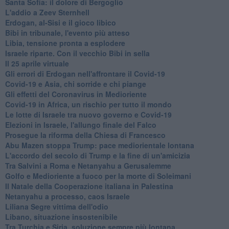
Santa Sofia: il dolore di Bergoglio
L'addio a ​Zeev Sternhell
Erdogan, al-Sisi e il gioco libico
Bibi in tribunale, l'evento più atteso
Libia, tensione pronta a esplodere
Israele riparte. Con il vecchio Bibi in sella
Il 25 aprile virtuale
Gli errori di Erdogan nell'affrontare il Covid-19
Covid-19 e Asia, chi sorride e chi piange
Gli effetti del Coronavirus in Medioriente
Covid-19 in Africa, un rischio per tutto il mondo
Le lotte di Israele tra nuovo governo e Covid-19
Elezioni in Israele, l'allungo finale del Falco
Prosegue la riforma della Chiesa di Francesco
Abu Mazen stoppa Trump: pace mediorientale lontana
L'accordo del secolo di Trump e la fine di un'amicizia
Tra Salvini a Roma e Netanyahu a Gerusalemme
Golfo e Medioriente a fuoco per la morte di Soleimani
Il Natale della Cooperazione italiana in Palestina
Netanyahu a processo, caos Israele
Liliana Segre vittima dell'odio
Libano, situazione insostenibile
Tra Turchia e Siria, soluzione sempre più lontana